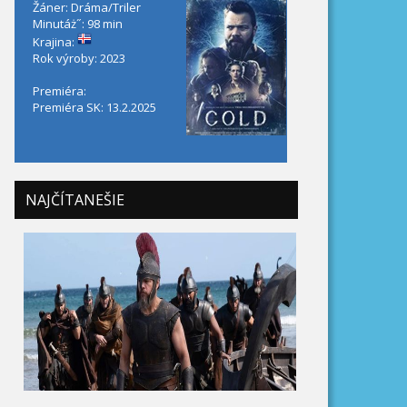
Žáner: Dráma/Triler
Minutáż˝: 98 min
Krajina:
Rok výroby: 2023
Premiéra:
Premiéra SK: 13.2.2025
NAJČÍTANEŠIE