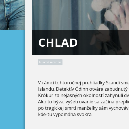
CHLAD
Filmová recenzia
V rámci tohtoročnej prehliadky Scandi sme
Islandu. Detektív Ódinn otvára zabudnutý
Krókur za nejasných okolností zahynuli dv
Ako to býva, vyšetrovanie sa začína prepli
po tragickej smrti manželky sám vychová
kde-tu vypomáha svokra.