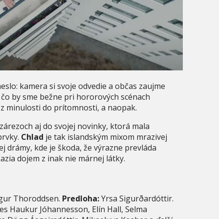
eslo: kamera si svoje odvedie a občas zaujme
č, čo by sme bežne pri hororových scénach
h z minulosti do prítomnosti, a naopak.
zárezoch aj do svojej novinky, ktorá mala
prvky.
Chlad
je tak islandským mixom mrazivej
j drámy, kde je škoda, že výrazne prevláda
azia dojem z inak nie márnej látky.
ngur Thoroddsen.
Predloha:
Yrsa Sigurðardóttir.
s Haukur Jóhannesson, Elín Hall, Selma