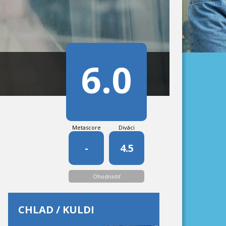
6.0
Metascore
Diváci
-
4.5
Ohodnotiť
CHLAD / KULDI