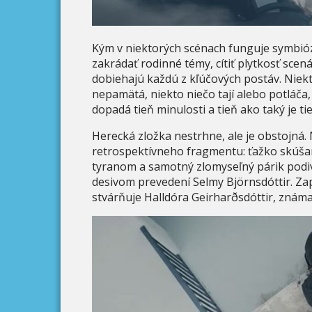
Kým v niektorých scénach funguje symbióz
zakrádať rodinné témy, cítiť plytkosť sce
dobiehajú každú z kľúčových postáv. Niek
nepamätá, niekto niečo tají alebo potláča,
dopadá tieň minulosti a tieň ako taký je t
Herecká zložka nestrhne, ale je obstojná.
retrospektívneho fragmentu: ťažko skúšaná 
tyranom a samotný zlomyseľný párik podiví
desivom prevedení Selmy Björnsdóttir. Zap
stvárňuje Halldóra Geirharðsdóttir, znám