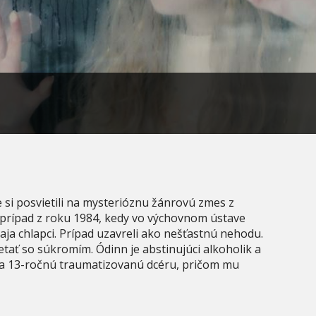
 si posvietili na mysterióznu žánrovú zmes z
 prípad z roku 1984, kedy vo výchovnom ústave
aja chlapci. Prípad uzavreli ako nešťastnú nehodu.
etať so súkromím. Ódinn je abstinujúci alkoholik a
va 13-ročnú traumatizovanú dcéru, pričom mu