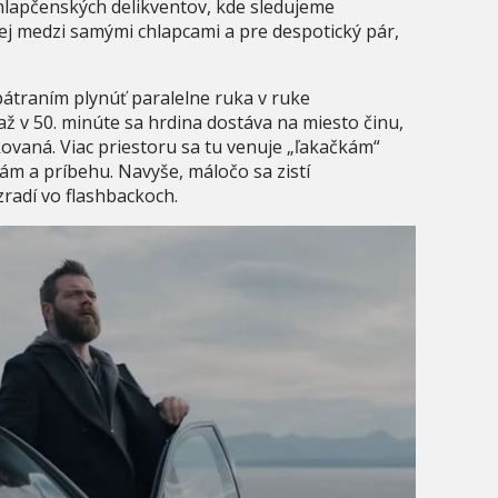
hlapčenských delikventov, kde sledujeme
cej medzi samými chlapcami a pre despotický pár,
átraním plynúť paralelne ruka v ruke
 až v 50. minúte sa hrdina dostáva na miesto činu,
tkovaná. Viac priestoru sa tu venuje „ľakačkám“
ám a príbehu. Navyše, máločo sa zistí
radí vo flashbackoch.