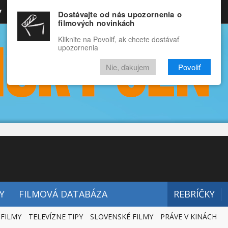
y
Rozprávky
Funny
Docu
Dostávajte od nás upozornenia o
filmových novinkách
RECENZIE
VIDEÁ
FILMY
Kliknite na Povoliť, ak chcete dostávať
upozornenia
Nie, ďakujem
Povoliť
Y
FILMOVÁ DATABÁZA
REBRÍČKY
 FILMY
TELEVÍZNE TIPY
SLOVENSKÉ FILMY
PRÁVE V KINÁCH