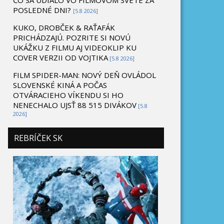
ČO SA UDIALO VO FILMOVOM SVETE ZA
POSLEDNÉ DNI?
[5.8 2026]
KUKO, DROBČEK & RAŤAFÁK
PRICHÁDZAJÚ. POZRITE SI NOVÚ
UKÁŽKU Z FILMU AJ VIDEOKLIP KU
COVER VERZII OD VOJTIKA
[5.8 2026]
FILM SPIDER-MAN: NOVÝ DEŇ OVLÁDOL
SLOVENSKÉ KINÁ A POČAS
OTVÁRACIEHO VÍKENDU SI HO
NENECHALO UJSŤ 88 515 DIVÁKOV
[5.8
2026]
REBRÍČEK SK