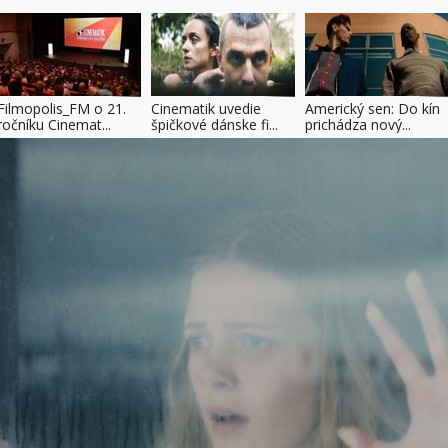
Filmopolis_FM o 21.
Cinematik uvedie
Americký sen: Do kín
ročníku Cinemat...
špičkové dánske fi...
prichádza nový...