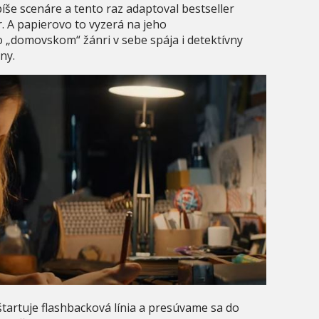
píše scenáre a tento raz adaptoval bestseller
r. A papierovo to vyzerá na jeho
ho „domovskom“ žánri v sebe spája i detektívny
ny.
artuje flashbacková línia a presúvame sa do