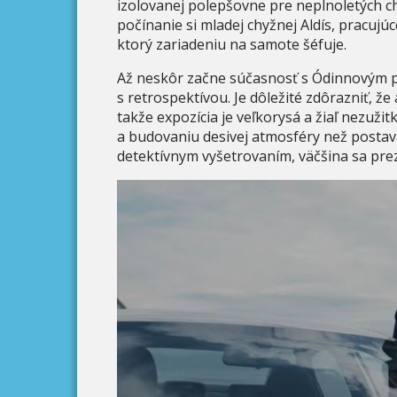
izolovanej polepšovne pre neplnoletých c
počínanie si mladej chyžnej Aldís, pracujú
ktorý zariadeniu na samote šéfuje.
Až neskôr začne súčasnosť s Ódinnovým p
s retrospektívou. Je dôležité zdôrazniť, že
takže expozícia je veľkorysá a žiaľ nezuži
a budovaniu desivej atmosféry než postav
detektívnym vyšetrovaním, väčšina sa prez