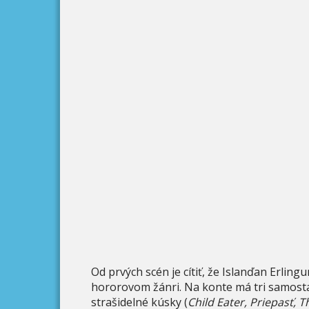
Od prvých scén je cítiť, že Islanďan Erli
hororovom žánri. Na konte má tri samosta
strašidelné kúsky (
Child Eater, Priepasť, T