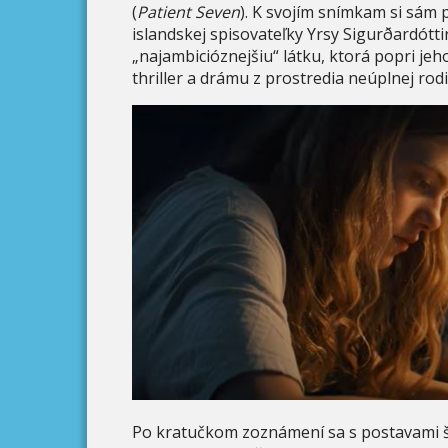
(
Patient Seven
). K svojím snímkam si sám 
islandskej spisovateľky Yrsy Sigurðardótti
„najambicióznejšiu“ látku, ktorá popri je
thriller a drámu z prostredia neúplnej rodi
Po kratučkom zoznámení sa s postavami št