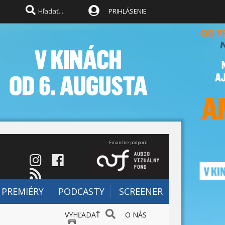
PRIHLÁSENIE
Finančne podporil
PREMIÉRY
PODCASTY
SCREENER
VYHĽADAŤ
O NÁS