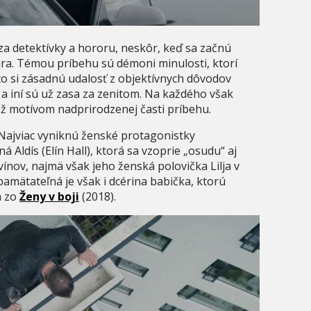
a detektívky a hororu, neskôr, keď sa začnú
nára. Témou príbehu sú démoni minulosti, ktorí
to si zásadnú udalosť z objektívnych dôvodov
 a iní sú už zasa za zenitom. Na každého však
iež motívom nadprirodzenej časti príbehu.
 Najviac vyniknú ženské protagonistky
Aldís (Elín Hall), ktorá sa vzoprie „osudu“ aj
nov, najmä však jeho ženská polovička Lilja v
amätateľná je však i dcérina babička, ktorú
a zo
Ženy v boji
(2018).