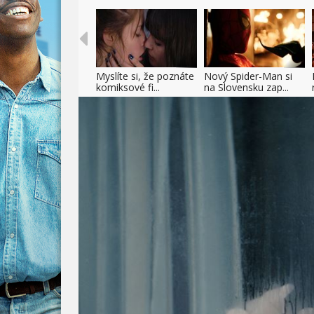
Myslíte si, že poznáte
Nový Spider-Man si
komiksové fi...
na Slovensku zap...