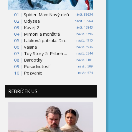
01 |
Spider-Man: Nový deň
návšt. 89634
02 |
Odysea
návšt. 19964
03 |
Kavej 2
návšt. 16843
04 |
Mimoni a monštrá
návšt. 5796
05 |
Labková patrola: Din...
návšt. 4910
06 |
Vaiana
návšt. 3936
07 |
Toy Story 5: Príbeh ...
návšt. 3344
08 |
Bardotky
návšt. 1101
09 |
Posadnutosť
návšt. 509
10 |
Pozvanie
návšt. 574
REBRÍČEK US