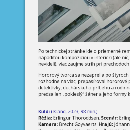
Po technickej stránke ide o priemerné rem
nápaditou kompozíciou v interiéri (ale ni
nevideli), viac zaujme strih pri prechodoc
Hororový tvorca sa nezaprel a po štyroch 
rozhodne na viac, prepasíroval hororové 
detektívky, duchárskeho príbehu a rodinne
predsa len „pokleslý“ žáner a jeho formy k
Kuldi
(Island, 2023, 98 min.)
Réžia:
Erlingur Thoroddsen.
Scenár:
Erli
Kamera:
Brecht Goyvaerts.
Hrajú:
Jóhanne