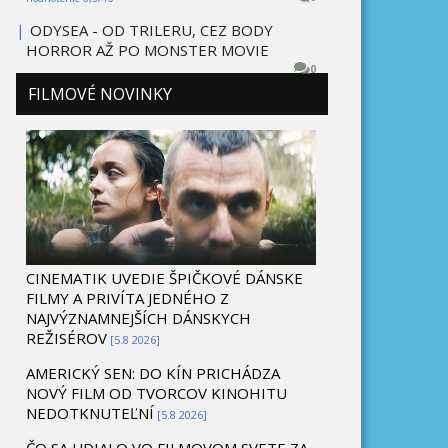
|
ODYSEA - OD TRILERU, CEZ BODY
HORROR AŽ PO MONSTER MOVIE
0
FILMOVÉ NOVINKY
CINEMATIK UVEDIE ŠPIČKOVÉ DÁNSKE
FILMY A PRIVÍTA JEDNÉHO Z
NAJVÝZNAMNEJŠÍCH DÁNSKYCH
REŽISÉROV
[5.8 2026]
AMERICKÝ SEN: DO KÍN PRICHÁDZA
NOVÝ FILM OD TVORCOV KINOHITU
NEDOTKNUTEĽNÍ
[5.8 2026]