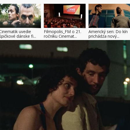
Cinematik uvedie
Filmopolis_FM o 21.
Americký sen: Do kín
špičkové dánske fi...
ročníku Cinemat...
prichádza nový...