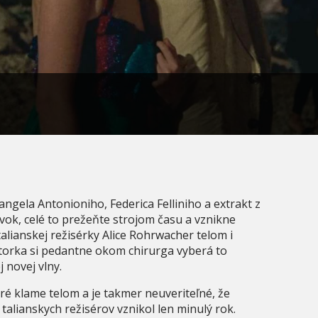
ngela Antonioniho, Federica Felliniho a extrakt z
vok, celé to prežeňte strojom času a vznikne
alianskej režisérky Alice Rohrwacher telom i
utorka si pedantne okom chirurga vyberá to
j novej vlny.
é klame telom a je takmer neuveriteľné, že
talianskych režisérov vznikol len minulý rok.