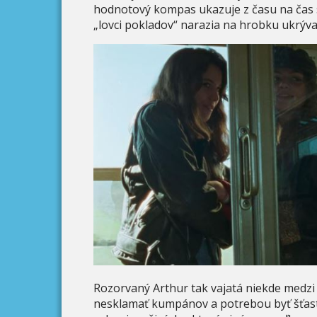
hodnotový kompas ukazuje z času na čas 
„lovci pokladov“ narazia na hrobku ukrýva
Rozorvaný Arthur tak vajatá niekde medz
nesklamať kumpánov a potrebou byť šťast