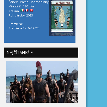
Žáner: Dráma/Dobrodružný
Minutáż˝: 130 min
Krajina:
Rok výroby: 2023
Premiéra:
Premiéra SK: 6.6.2024
NAJČÍTANEŠIE