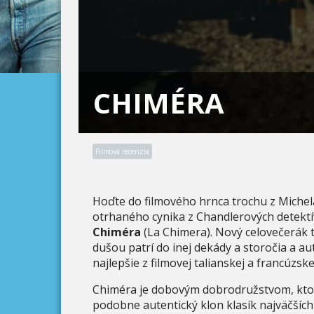
CHIMÉRA
Filmová recenzia
Hoďte do filmového hrnca trochu z Michela
otrhaného cynika z Chandlerových detektí
Chiméra
(La Chimera). Nový celovečerák t
dušou patrí do inej dekády a storočia a a
najlepšie z filmovej talianskej a francúzske
Chiméra je dobovým dobrodružstvom, ktor
podobne autentický klon klasík najväčších 