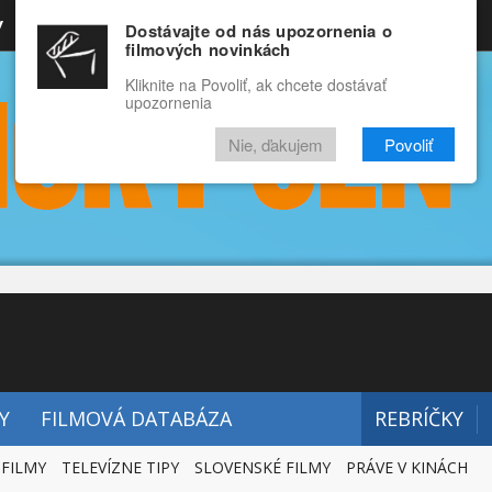
y
Rozprávky
Funny
Docu
Dostávajte od nás upozornenia o
filmových novinkách
RECENZIE
VIDEÁ
FILMY
Kliknite na Povoliť, ak chcete dostávať
upozornenia
Nie, ďakujem
Povoliť
Y
FILMOVÁ DATABÁZA
REBRÍČKY
 FILMY
TELEVÍZNE TIPY
SLOVENSKÉ FILMY
PRÁVE V KINÁCH