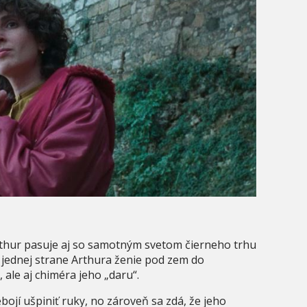
rthur pasuje aj so samotným svetom čierneho trhu
jednej strane Arthura ženie pod zem do
le aj chiméra jeho „daru“.
bojí ušpiniť ruky, no zároveň sa zdá, že jeho