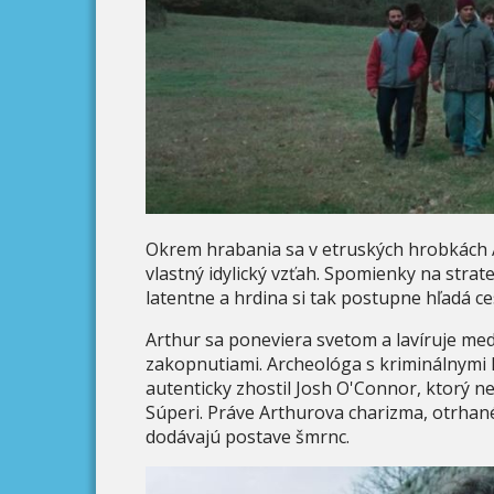
Okrem hrabania sa v etruských hrobkách
vlastný idylický vzťah. Spomienky na strat
latentne a hrdina si tak postupne hľadá ce
Arthur sa poneviera svetom a lavíruje m
zakopnutiami. Archeológa s kriminálnymi
autenticky zhostil Josh O'Connor, ktorý ne
Súperi. Práve Arthurova charizma, otrhané
dodávajú postave šmrnc.