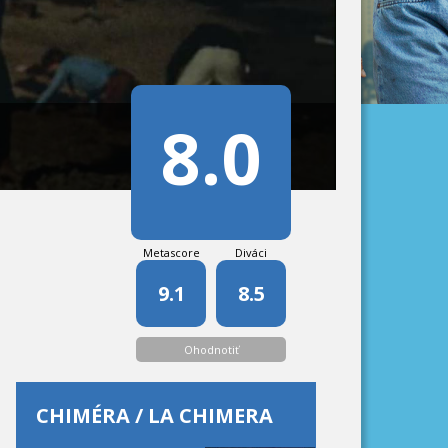
8.0
Metascore
Diváci
9.1
8.5
Ohodnotiť
CHIMÉRA / LA CHIMERA