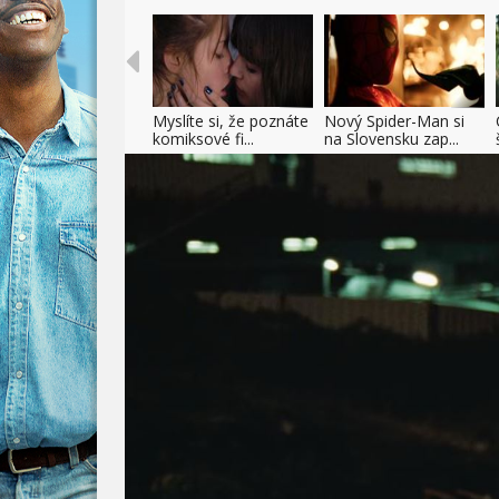
Myslíte si, že poznáte
Nový Spider-Man si
komiksové fi...
na Slovensku zap...