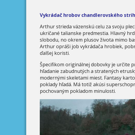
Vykrádač hrobov chandlerovského stri
Arthur strieda väzenskú celu za svoju ple
ukričané talianske predmestia. Hlavný h
slobodu, no okrem plusov života mimo ba
Arthur opráši job vykrádača hrobiek, pobr
ďalšej koristi.
Špecifikom originálnej dobovky je určite p
hľadanie zabudnutých a stratených etrusk
modernými skeletami miest. Fantasy kartou
poklady hľadá. Má totiž akúsi superschopn
pochovaným pokladom minulosti.