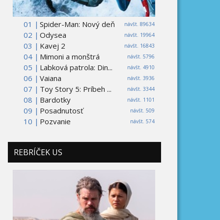
01 |
Spider-Man: Nový deň
návšt. 89634
02 |
Odysea
návšt. 19964
03 |
Kavej 2
návšt. 16843
04 |
Mimoni a monštrá
návšt. 5796
05 |
Labková patrola: Din...
návšt. 4910
06 |
Vaiana
návšt. 3936
07 |
Toy Story 5: Príbeh ...
návšt. 3344
08 |
Bardotky
návšt. 1101
09 |
Posadnutosť
návšt. 509
10 |
Pozvanie
návšt. 574
REBRÍČEK US