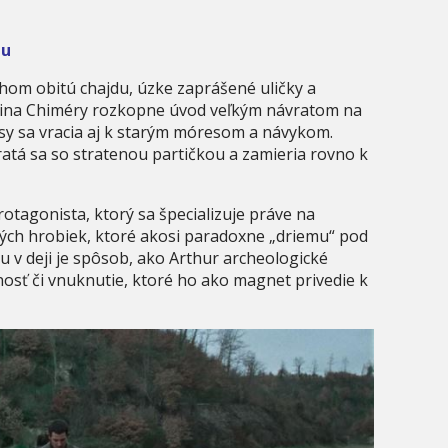
hu
chom obitú chajdu, úzke zaprášené uličky a
rdina Chiméry rozkopne úvod veľkým návratom na
sy sa vracia aj k starým móresom a návykom.
atá sa so stratenou partičkou a zamieria rovno k
rotagonista, ktorý sa špecializuje práve na
ých hrobiek, ktoré akosi paradoxne „driemu“ pod
 v deji je spôsob, ako Arthur archeologické
osť či vnuknutie, ktoré ho ako magnet privedie k