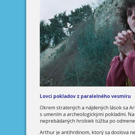
Lovci pokladov z paralelného vesmíru
Okrem stratených a nájdených lások sa A
s umením a archeologickými pokladmi. Na 
neprebádaných hrobiek túžba po odmene, a
Arthur je antihrdinom, ktorý sa doslova ne