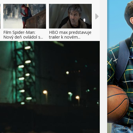
Film Spider-Man:
HBO max predstavuje
Nový deň ovládol s...
trailer k novém...