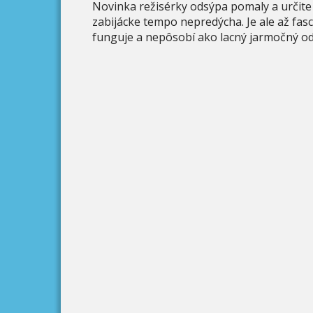
Novinka režisérky odsýpa pomaly a určite 
zabijácke tempo nepredýcha. Je ale až fa
funguje a nepôsobí ako lacný jarmočný od