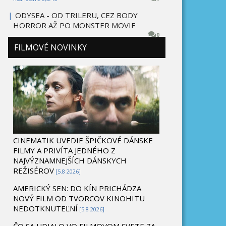
|
ODYSEA - OD TRILERU, CEZ BODY
HORROR AŽ PO MONSTER MOVIE
0
FILMOVÉ NOVINKY
CINEMATIK UVEDIE ŠPIČKOVÉ DÁNSKE
FILMY A PRIVÍTA JEDNÉHO Z
NAJVÝZNAMNEJŠÍCH DÁNSKYCH
REŽISÉROV
[5.8 2026]
AMERICKÝ SEN: DO KÍN PRICHÁDZA
NOVÝ FILM OD TVORCOV KINOHITU
NEDOTKNUTEĽNÍ
[5.8 2026]