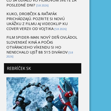
ČO SA UDIALO VO FILMOVOM SVETE ZA
POSLEDNÉ DNI?
[5.8 2026]
KUKO, DROBČEK & RAŤAFÁK
PRICHÁDZAJÚ. POZRITE SI NOVÚ
UKÁŽKU Z FILMU AJ VIDEOKLIP KU
COVER VERZII OD VOJTIKA
[5.8 2026]
FILM SPIDER-MAN: NOVÝ DEŇ OVLÁDOL
SLOVENSKÉ KINÁ A POČAS
OTVÁRACIEHO VÍKENDU SI HO
NENECHALO UJSŤ 88 515 DIVÁKOV
[5.8
2026]
REBRÍČEK SK