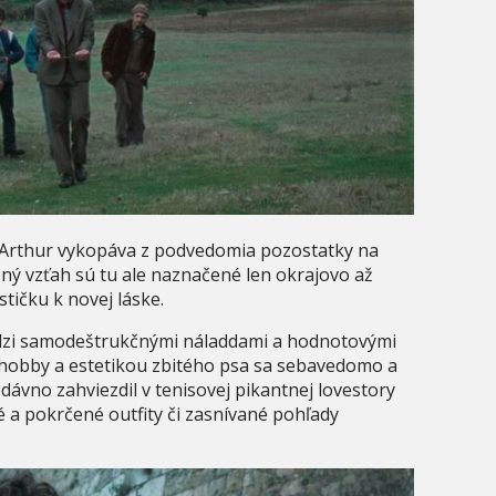
 Arthur vykopáva z podvedomia pozostatky na
ený vzťah sú tu ale naznačené len okrajovo až
stičku k novej láske.
edzi samodeštrukčnými náladdami a hodnotovými
 hobby a estetikou zbitého psa sa sebavedomo a
dávno zahviezdil v tenisovej pikantnej lovestory
 a pokrčené outfity či zasnívané pohľady