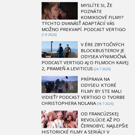
MYSLÍTE SI, ŽE
POZNÁTE
KOMIKSOVÉ FILMY?
TÝCHTO DVANÁSŤ ADAPTÁCIÍ VÁS
MOŽNO PREKVAPÍ. PODCAST VERTIGO
[1.8 2026]
V ÉRE ZBYTOČNÝCH
BLOCKBUSTEROV JE
ODYSEA VÝNIMOČNÁ.
PODCAST VERTIGO AJ O FILMOCH KAVEJ
2, PRAMEŇ A LEVITICUS
[26.7 2026]
PRÍPRAVA NA
ODYSEU: KTORÉ
FILMY BY STE MALI
VIDIEŤ? PODCAST VERTIGO O TVORBE
CHRISTOPHERA NOLANA
[18.7 2026]
OD FRANCÚZSKEJ
REVOLÚCIE AŽ PO
ČERNOBYĽ. NAJLEPŠIE
HISTORICKÉ FILMY A SERIÁLY V