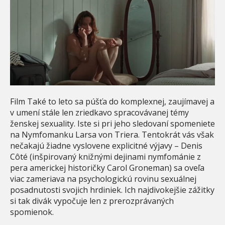
Film Také to leto sa púšťa do komplexnej, zaujímavej a
v umení stále len zriedkavo spracovávanej témy
ženskej sexuality. Iste si pri jeho sledovaní spomeniete
na Nymfomanku Larsa von Triera. Tentokrát vás však
nečakajú žiadne vyslovene explicitné výjavy – Denis
Côté (inšpirovaný knižnými dejinami nymfománie z
pera americkej historičky Carol Groneman) sa oveľa
viac zameriava na psychologickú rovinu sexuálnej
posadnutosti svojich hrdiniek. Ich najdivokejšie zážitky
si tak divák vypočuje len z prerozprávaných
spomienok.