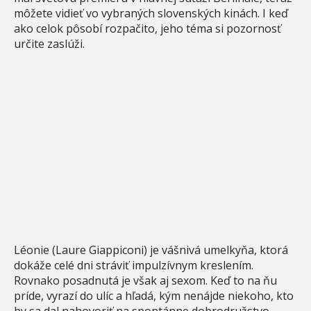
môžete vidieť vo vybraných slovenských kinách. I keď
ako celok pôsobí rozpačito, jeho téma si pozornosť
určite zaslúži.
Léonie (Laure Giappiconi) je vášnivá umelkyňa, ktorá
dokáže celé dni stráviť impulzívnym kreslením.
Rovnako posadnutá je však aj sexom. Keď to na ňu
príde, vyrazí do ulíc a hľadá, kým nenájde niekoho, kto
by sa dal nahovoriť na spontánne dobrodružstvo.