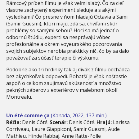
Rámcový príbeh filmu je však veľmi slabý. Čo za cieľ
vlastne zachytený experiment sleduje a s akými
výsledkami? Čo presne v ňom hľadajú Octavia a Sami
(Samir Guesmi), ktorí majú, zdá sa, chvíľami skôr
problémy so samými sebou? Hoci sa má jednať o
odbornú štúdiu, experti sa nesprávajú vôbec
profesionálne a okrem voyeurského pozorovania
svojich subjektov nerobia prakticky nič, čo by sa dalo
považovať za súčasť terapie či výskumu.
Podobne ako tri hrdinky tak aj divák z filmu odchádza
bez akýchkoľvek odpovedí. Bohatší je však našťastie
aspoň o celkom zaujímavú skúsenosť a množstvo
pekných záberov z exteriérov v malebnom okolí
Montrealu.
Un été comme ça
(Kanada, 2022, 137 min.)
Réžia:
Denis Côté.
Scenár:
Denis Côté.
Hrajú:
Larissa
Corriveau, Laure Giappiconi, Samir Guesmi, Aude
Mathieu, Hinde Rabbaj, Anne Ratte-Polle