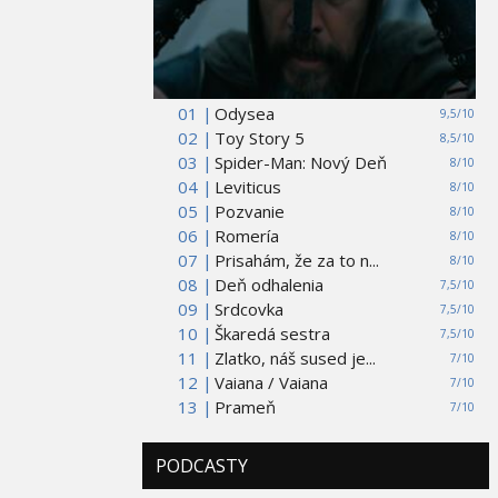
01 |
Odysea
9,5/10
02 |
Toy Story 5
8,5/10
03 |
Spider-Man: Nový Deň
8/10
04 |
Leviticus
8/10
05 |
Pozvanie
8/10
06 |
Romería
8/10
07 |
Prisahám, že za to n...
8/10
08 |
Deň odhalenia
7,5/10
09 |
Srdcovka
7,5/10
10 |
Škaredá sestra
7,5/10
11 |
Zlatko, náš sused je...
7/10
12 |
Vaiana / Vaiana
7/10
13 |
Prameň
7/10
PODCASTY