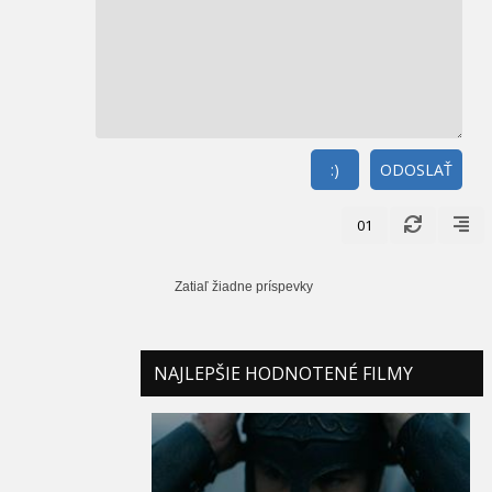
:)
ODOSLAŤ
01
Zatiaľ žiadne príspevky
NAJLEPŠIE HODNOTENÉ FILMY