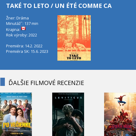
TAKÉ TO LETO / UN ÉTÉ COMME CA
Žner: Dráma
Minutáž˝: 137 min
Krajina:
Rok výroby: 2022
Premiéra: 14.2. 2022
Premiéra SK: 15.6. 2023
ĎALŠIE FILMOVÉ RECENZIE
1