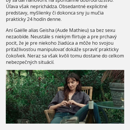
Úľava však neprichádza. Obsedantné explicitné
predstavy, myšlienky či dokonca sny ju mučia
prakticky 24 hodín denne.
Ani Gaëlle alias Geisha (Aude Mathieu) sa bez sexu
nezaobíde. Neustále s niekým flirtuje a pre prchavý
pocit, že je pre niekoho žiadúca a môže ho svojou
príťažlivosťou manipulovať dokáže spraviť prakticky
čokoľvek. Neraz sa však kvôli tomu dostane do celkom
nebezpečných situácií.