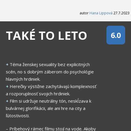
autor
Hana Lippová
27.7.2023
TAKÉ TO LETO
6.0
+
Téma ženskej sexuality bez explicitných
scén, no s dobrým záberom do psychológie
hlavných hrdiniek.
+
Herečky výstižne zachytávajú komplexnosť
a rozporuplnosť svojich hrdiniek.
+
Film si udržuje neutrálny tón, neskĺzava k
bulvárnej glorifikácii, ale ani hre na city a
ľútostivosti.
– Príbehový rámec filmu stojí na vode. Akoby