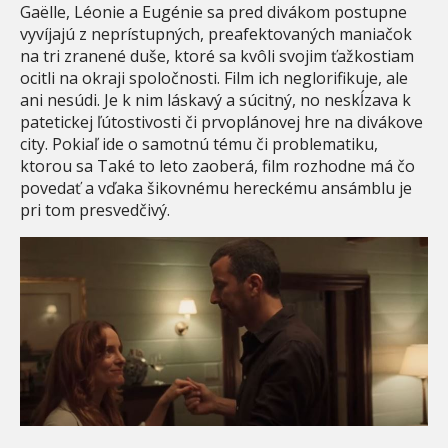
Gaëlle, Léonie a Eugénie sa pred divákom postupne
vyvíjajú z neprístupných, preafektovaných maniačok
na tri zranené duše, ktoré sa kvôli svojim ťažkostiam
ocitli na okraji spoločnosti. Film ich neglorifikuje, ale
ani nesúdi. Je k nim láskavý a súcitný, no neskĺzava k
patetickej ľútostivosti či prvoplánovej hre na divákove
city. Pokiaľ ide o samotnú tému či problematiku,
ktorou sa Také to leto zaoberá, film rozhodne má čo
povedať a vďaka šikovnému hereckému ansámblu je
pri tom presvedčivý.