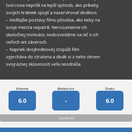
tvorcovia neprišli na lepší spôsob, ako príbehy
svojich hrdiniek spojiť a naservírovať divákovi.
– Vedľajšie postavy filmu pôsobia, ako keby na
svoje miesta nepatrili. Nerozumieme ich
skutočnej motivácii, nedozvedáme sa nič o ich
cieľoch ani záveroch.
– Napriek dvojhodinovej stopáži film
vyprcháva do stratena a divák si z neho okrem
svojráznej skúsenosti veľa neodnáša.
Kinema
Metascore
Diváci
6.0
-
6.0
Ohodnotiť