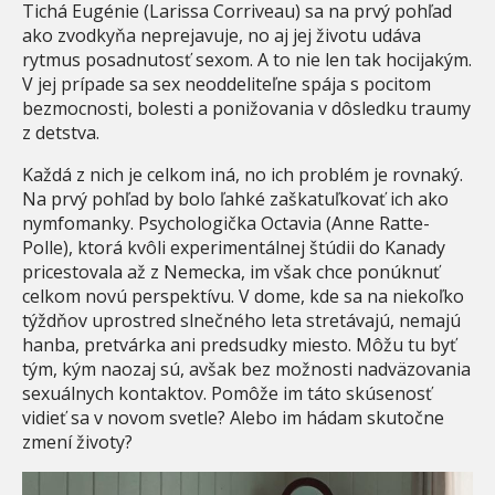
Tichá Eugénie (Larissa Corriveau) sa na prvý pohľad
ako zvodkyňa neprejavuje, no aj jej životu udáva
rytmus posadnutosť sexom. A to nie len tak hocijakým.
V jej prípade sa sex neoddeliteľne spája s pocitom
bezmocnosti, bolesti a ponižovania v dôsledku traumy
z detstva.
Každá z nich je celkom iná, no ich problém je rovnaký.
Na prvý pohľad by bolo ľahké zaškatuľkovať ich ako
nymfomanky. Psychologička Octavia (Anne Ratte-
Polle), ktorá kvôli experimentálnej štúdii do Kanady
pricestovala až z Nemecka, im však chce ponúknuť
celkom novú perspektívu. V dome, kde sa na niekoľko
týždňov uprostred slnečného leta stretávajú, nemajú
hanba, pretvárka ani predsudky miesto. Môžu tu byť
tým, kým naozaj sú, avšak bez možnosti nadväzovania
sexuálnych kontaktov. Pomôže im táto skúsenosť
vidieť sa v novom svetle? Alebo im hádam skutočne
zmení životy?