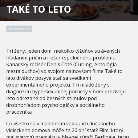
TAKÉ TO LETO
Filmová recenzia
Tri ženy, jeden dom, niekoľko týždňov strávených
hľadaním príčin a riešení spoločného problému.
Kanadský režisér Denis Côté (Curling, Antológia
mesta duchov) vo svojom najnovšom filme Také to
leto divákov pozýva stať sa svedkami
experimentálneho projektu. Tri mladé ženy s
diagnózou hypersexuálnej poruchy v ňom prežívajú
leto odrezané od bežných stimulov pod
drobnohľadom psychologičky a sociálneho
pracovníka.
Čo všetko sa v malebnom vákuu ich dočasného
vidieckeho domova môže za 26 dní stať? Film, ktorý
mal svetovú premiéru v hlavnej súťaži Berlinale, teraz