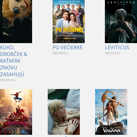
KUKO,
PO VEČIERKE
LEVITICUS
DROBČEK &
[RECENZIA ]
[RECENZIA ]
RAŤAFÁK
ZNOVU
ZASAHUJÚ
[RECENZIA ]
1