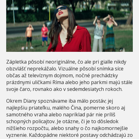
Zápletka pôsobí neoriginálne, čo ale pri gialle nikdy
obzvlášť neprekážalo. Vizuálne pôsobí snímka síce
občas až televíznym dojmom, nočné prechádzky
prázdnymi uličkami Ríma alebo jeho parkmi majú stále
svoje čaro, rovnako ako v sedemdesiatych rokoch.
Okrem Diany spoznávame iba málo postáv; jej
najlepšiu priateľku, malého Čina, pomerne skoro aj
samotného vraha alebo napríklad pár nie príliš
schopných policajtov. Je otázne, či je to dôsledok
nižšieho rozpočtu, alebo snahy o čo najkomornejšie
vyznenie. Každopádne niektoré postavy odchádzajú zo