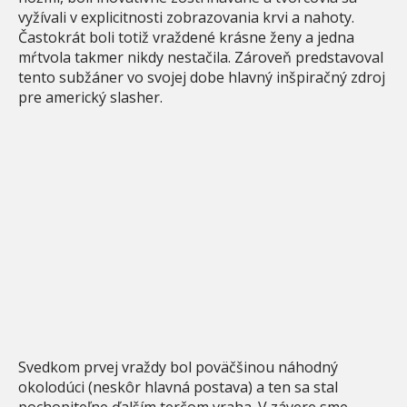
vyžívali v explicitnosti zobrazovania krvi a nahoty.
Častokrát boli totiž vraždené krásne ženy a jedna
mŕtvola takmer nikdy nestačila. Zároveň predstavoval
tento subžáner vo svojej dobe hlavný inšpiračný zdroj
pre americký slasher.
Svedkom prvej vraždy bol poväčšinou náhodný
okolodúci (neskôr hlavná postava) a ten sa stal
pochopiteľne ďalším terčom vraha. V závere sme