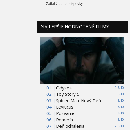
Zatiaľ žiadne príspevky
NAJLEPŠIE HODNOTENÉ FILMY
01 |
Odysea
9,5/10
02 |
Toy Story 5
8,5/10
03 |
Spider-Man: Nový Deň
8/10
04 |
Leviticus
8/10
05 |
Pozvanie
8/10
06 |
Romería
8/10
07 |
Deň odhalenia
7,5/10