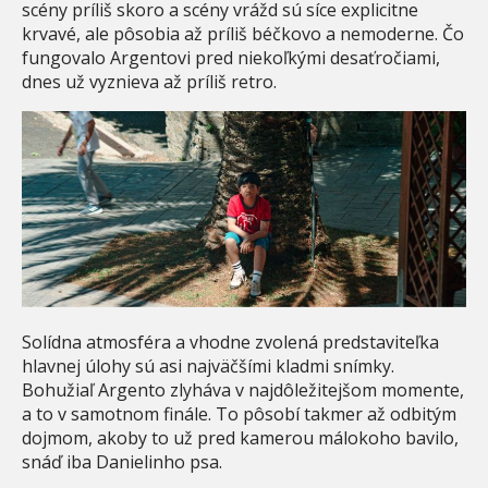
scény príliš skoro a scény vrážd sú síce explicitne
krvavé, ale pôsobia až príliš béčkovo a nemoderne. Čo
fungovalo Argentovi pred niekoľkými desaťročiami,
dnes už vyznieva až príliš retro.
Solídna atmosféra a vhodne zvolená predstaviteľka
hlavnej úlohy sú asi najväčšími kladmi snímky.
Bohužiaľ Argento zlyháva v najdôležitejšom momente,
a to v samotnom finále. To pôsobí takmer až odbitým
dojmom, akoby to už pred kamerou málokoho bavilo,
snáď iba Danielinho psa.