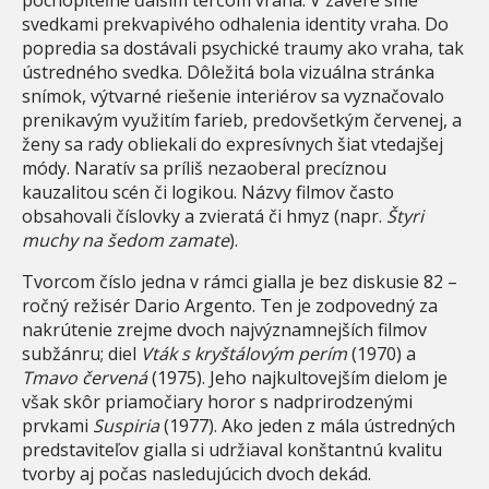
svedkami prekvapivého odhalenia identity vraha. Do
popredia sa dostávali psychické traumy ako vraha, tak
ústredného svedka. Dôležitá bola vizuálna stránka
snímok, výtvarné riešenie interiérov sa vyznačovalo
prenikavým využitím farieb, predovšetkým červenej, a
ženy sa rady obliekali do expresívnych šiat vtedajšej
módy. Naratív sa príliš nezaoberal precíznou
kauzalitou scén či logikou. Názvy filmov často
obsahovali číslovky a zvieratá či hmyz (napr.
Štyri
muchy na šedom zamate
).
Tvorcom číslo jedna v rámci gialla je bez diskusie 82 –
ročný režisér Dario Argento. Ten je zodpovedný za
nakrútenie zrejme dvoch najvýznamnejších filmov
subžánru; diel
Vták s kryštálovým perím
(1970) a
Tmavo červená
(1975). Jeho najkultovejším dielom je
však skôr priamočiary horor s nadprirodzenými
prvkami
Suspiria
(1977). Ako jeden z mála ústredných
predstaviteľov gialla si udržiaval konštantnú kvalitu
tvorby aj počas nasledujúcich dvoch dekád.