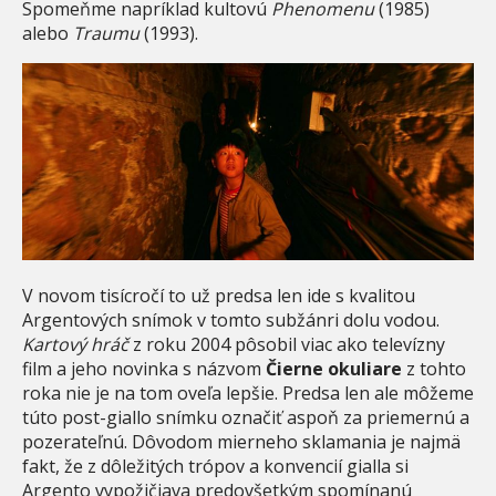
Spomeňme napríklad kultovú
Phenomenu
(1985)
alebo
Traumu
(1993).
V novom tisícročí to už predsa len ide s kvalitou
Argentových snímok v tomto subžánri dolu vodou.
Kartový hráč
z roku 2004 pôsobil viac ako televízny
film a jeho novinka s názvom
Čierne okuliare
z tohto
roka nie je na tom oveľa lepšie. Predsa len ale môžeme
túto post-giallo snímku označiť aspoň za priemernú a
pozerateľnú. Dôvodom mierneho sklamania je najmä
fakt, že z dôležitých trópov a konvencií gialla si
Argento vypožičiava predovšetkým spomínanú