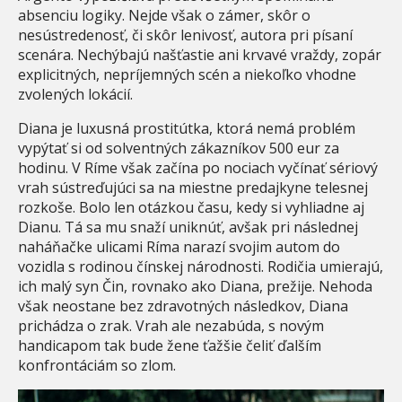
absenciu logiky. Nejde však o zámer, skôr o
nesústredenosť, či skôr lenivosť, autora pri písaní
scenára. Nechýbajú našťastie ani krvavé vraždy, zopár
explicitných, nepríjemných scén a niekoľko vhodne
zvolených lokácií.
Diana je luxusná prostitútka, ktorá nemá problém
vypýtať si od solventných zákazníkov 500 eur za
hodinu. V Ríme však začína po nociach vyčínať sériový
vrah sústreďujúci sa na miestne predajkyne telesnej
rozkoše. Bolo len otázkou času, kedy si vyhliadne aj
Dianu. Tá sa mu snaží uniknúť, avšak pri následnej
naháňačke ulicami Ríma narazí svojim autom do
vozidla s rodinou čínskej národnosti. Rodičia umierajú,
ich malý syn Čin, rovnako ako Diana, prežije. Nehoda
však neostane bez zdravotných následkov, Diana
prichádza o zrak. Vrah ale nezabúda, s novým
handicapom tak bude žene ťažšie čeliť ďalším
konfrontáciám so zlom.