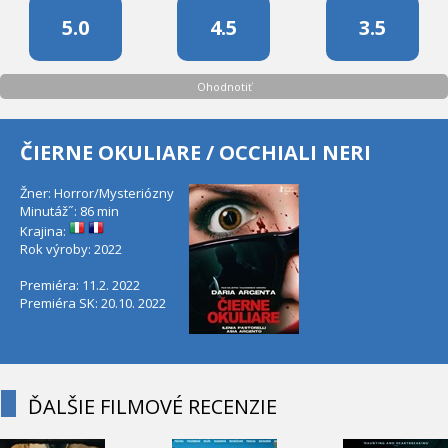
5.0
4.5
3.5
Ohodnotiť
ČIERNE OKULIARE / OCCHIALI NERI
Žner: Horror/Mysteriózny
Minutáž˝: 86 min
Krajina:
Rok výroby: 2022
Premiéra: 11.2. 2022
Premiéra SK: 20.10. 2022
ĎALŠIE FILMOVÉ RECENZIE