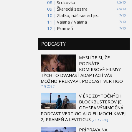
08 |
Srdcovka
7,5/10
09 |
Škaredá sestra
7,5/10
10 |
Zlatko, náš sused je...
7/10
11 |
Vaiana / Vaiana
7/10
12 |
Prameň
7/10
PODCASTY
MYSLÍTE SI, ŽE
POZNÁTE
KOMIKSOVÉ FILMY?
TÝCHTO DVANÁSŤ ADAPTÁCIÍ VÁS
MOŽNO PREKVAPÍ. PODCAST VERTIGO
[1.8 2026]
V ÉRE ZBYTOČNÝCH
BLOCKBUSTEROV JE
ODYSEA VÝNIMOČNÁ.
PODCAST VERTIGO AJ O FILMOCH KAVEJ
2, PRAMEŇ A LEVITICUS
[26.7 2026]
PRÍPRAVA NA