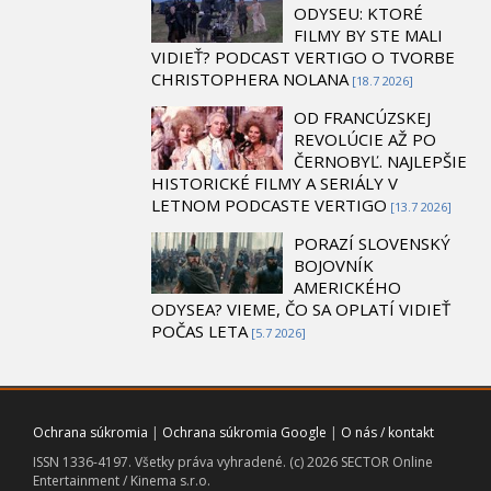
ODYSEU: KTORÉ
FILMY BY STE MALI
VIDIEŤ? PODCAST VERTIGO O TVORBE
CHRISTOPHERA NOLANA
[18.7 2026]
OD FRANCÚZSKEJ
REVOLÚCIE AŽ PO
ČERNOBYĽ. NAJLEPŠIE
HISTORICKÉ FILMY A SERIÁLY V
LETNOM PODCASTE VERTIGO
[13.7 2026]
PORAZÍ SLOVENSKÝ
BOJOVNÍK
AMERICKÉHO
ODYSEA? VIEME, ČO SA OPLATÍ VIDIEŤ
POČAS LETA
[5.7 2026]
Ochrana súkromia
|
Ochrana súkromia Google
|
O nás / kontakt
ISSN 1336-4197. Všetky práva vyhradené. (c) 2026 SECTOR Online
Entertainment / Kinema s.r.o.