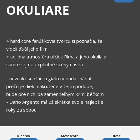
OKULIARE
+
hard core fanúšikovia tvorcu si poznačia, že
videli ďalší jeho film
+
solídna atmosféra uličiek Ríma a jeho okolia a
samozrejme explicitné scény násilia
-
neznalci subžánru giallo nebudú chápať,
prečo je dielo nakrútené v tejto podobe,
bude pre nich iba zameniteľným krimi béčkom
-
Dario Argento má už skrátka svoje najlepšie
roky za sebou
Kinema
Metascore
Diváci