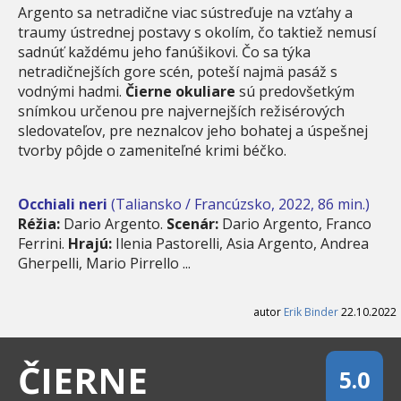
Argento sa netradične viac sústreďuje na vzťahy a
traumy ústrednej postavy s okolím, čo taktiež nemusí
sadnúť každému jeho fanúšikovi. Čo sa týka
netradičnejších gore scén, poteší najmä pasáž s
vodnými hadmi.
Čierne okuliare
sú predovšetkým
snímkou určenou pre najvernejších režisérových
sledovateľov, pre neznalcov jeho bohatej a úspešnej
tvorby pôjde o zameniteľné krimi béčko.
Occhiali neri
(Taliansko / Francúzsko, 2022, 86 min.)
Réžia:
Dario Argento.
Scenár:
Dario Argento, Franco
Ferrini.
Hrajú:
Ilenia Pastorelli, Asia Argento, Andrea
Gherpelli, Mario Pirrello ...
autor
Erik Binder
22.10.2022
ČIERNE
5.0