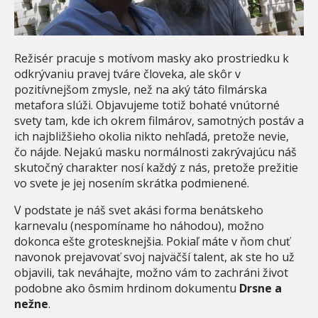
Režisér pracuje s motívom masky ako prostriedku k
odkrývaniu pravej tváre človeka, ale skôr v
pozitívnejšom zmysle, než na aký táto filmárska
metafora slúži. Objavujeme totiž bohaté vnútorné
svety tam, kde ich okrem filmárov, samotných postáv a
ich najbližšieho okolia nikto nehľadá, pretože nevie,
čo nájde. Nejakú masku normálnosti zakrývajúcu náš
skutočný charakter nosí každý z nás, pretože prežitie
vo svete je jej nosením skrátka podmienené.
V podstate je náš svet akási forma benátskeho
karnevalu (nespomíname ho náhodou), možno
dokonca ešte grotesknejšia. Pokiaľ máte v ňom chuť
navonok prejavovať svoj najväčší talent, ak ste ho už
objavili, tak neváhajte, možno vám to zachráni život
podobne ako ôsmim hrdinom dokumentu
Drsne a
nežne
.