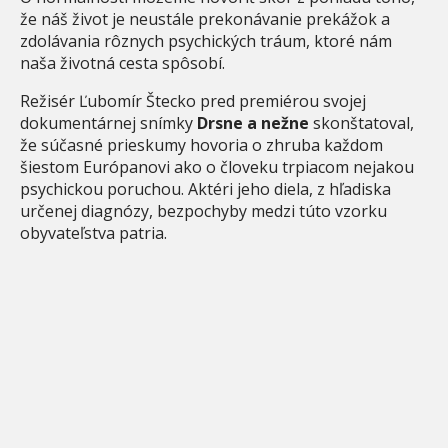
že náš život je neustále prekonávanie prekážok a
zdolávania rôznych psychických tráum, ktoré nám
naša životná cesta spôsobí.
Režisér Ľubomír Štecko pred premiérou svojej
dokumentárnej snímky
Drsne a nežne
skonštatoval,
že súčasné prieskumy hovoria o zhruba každom
šiestom Európanovi ako o človeku trpiacom nejakou
psychickou poruchou. Aktéri jeho diela, z hľadiska
určenej diagnózy, bezpochyby medzi túto vzorku
obyvateľstva patria.