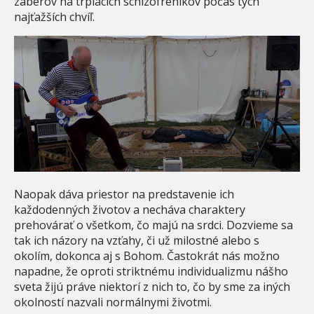
záberov na trpiacich schizofrenikov počas tých
najťažších chvíľ.
Naopak dáva priestor na predstavenie ich
každodenných životov a necháva charaktery
prehovárať o všetkom, čo majú na srdci. Dozvieme sa
tak ich názory na vzťahy, či už milostné alebo s
okolím, dokonca aj s Bohom. Častokrát nás možno
napadne, že oproti striktnému individualizmu nášho
sveta žijú práve niektorí z nich to, čo by sme za iných
okolností nazvali normálnymi životmi.