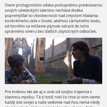
Osem protagonistov vďaka postupnému predstaveniu
svojich umeleckých talentov necháva diváka
popremýšľať vo všeobecnosti nad zmyslom hľadania
konkrétneho cieľa v živote, akéhosi záchytného bodu,
od ktorého sa môžeme plynule odraziť do toho
správneho smeru bez ďalších zbytočných odbočiek.
Pre hrdinov ide ale aj o únik od svojho trápenia s
vlastnou mysľou. Tá si totiž robí čo chce (o tom vieme
každý iste svoje) a naše vedomie nad ňou nemá nikdy