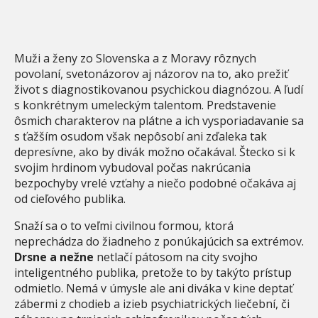
Muži a ženy zo Slovenska a z Moravy rôznych
povolaní, svetonázorov aj názorov na to, ako prežiť
život s diagnostikovanou psychickou diagnózou. A ľudí
s konkrétnym umeleckým talentom. Predstavenie
ôsmich charakterov na plátne a ich vysporiadavanie sa
s ťažším osudom však nepôsobí ani zďaleka tak
depresívne, ako by divák možno očakával. Štecko si k
svojim hrdinom vybudoval počas nakrúcania
bezpochyby vrelé vzťahy a niečo podobné očakáva aj
od cieľového publika.
Snaží sa o to veľmi civilnou formou, ktorá
neprechádza do žiadneho z ponúkajúcich sa extrémov.
Drsne a nežne
netlačí pátosom na city svojho
inteligentného publika, pretože to by takýto prístup
odmietlo. Nemá v úmysle ale ani diváka v kine deptať
zábermi z chodieb a izieb psychiatrických liečební, či