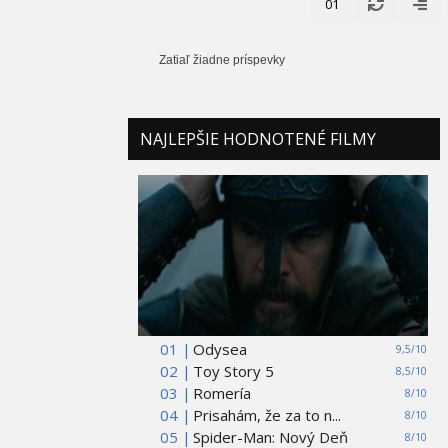
01
Zatiaľ žiadne príspevky
NAJLEPŠIE HODNOTENÉ FILMY
01 |
Odysea
9,5/10
02 |
Toy Story 5
8,5/10
03 |
Romería
8/10
04 |
Prisahám, že za to n...
8/10
05 |
Spider-Man: Nový Deň
8/10