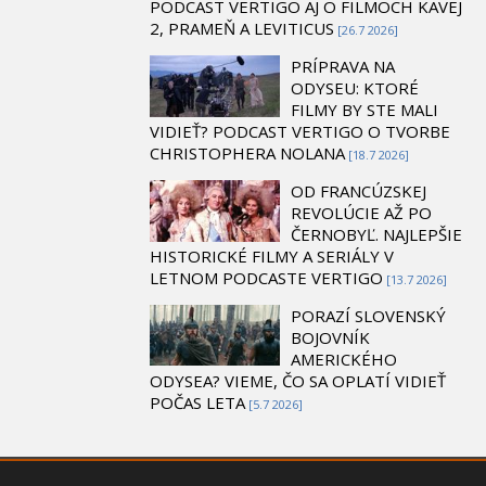
PODCAST VERTIGO AJ O FILMOCH KAVEJ
2, PRAMEŇ A LEVITICUS
[26.7 2026]
PRÍPRAVA NA
ODYSEU: KTORÉ
FILMY BY STE MALI
VIDIEŤ? PODCAST VERTIGO O TVORBE
CHRISTOPHERA NOLANA
[18.7 2026]
OD FRANCÚZSKEJ
REVOLÚCIE AŽ PO
ČERNOBYĽ. NAJLEPŠIE
HISTORICKÉ FILMY A SERIÁLY V
LETNOM PODCASTE VERTIGO
[13.7 2026]
PORAZÍ SLOVENSKÝ
BOJOVNÍK
AMERICKÉHO
ODYSEA? VIEME, ČO SA OPLATÍ VIDIEŤ
POČAS LETA
[5.7 2026]