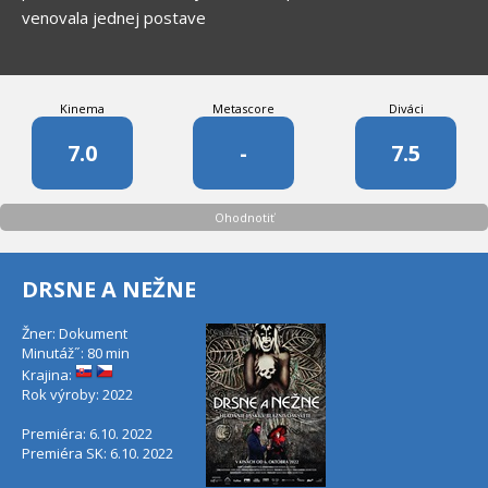
venovala jednej postave
Kinema
Metascore
Diváci
7.0
-
7.5
Ohodnotiť
DRSNE A NEŽNE
Žner: Dokument
Minutáž˝: 80 min
Krajina:
Rok výroby: 2022
Premiéra: 6.10. 2022
Premiéra SK: 6.10. 2022