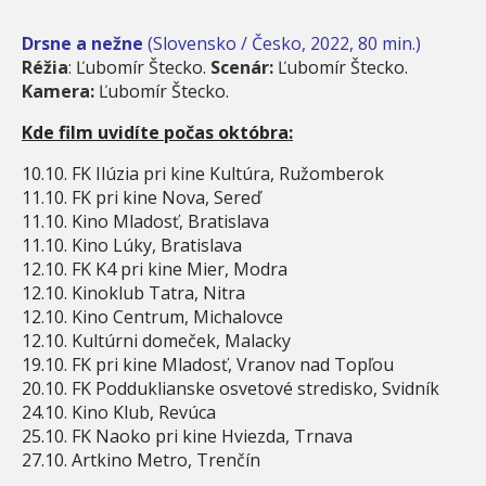
Drsne a nežne
(Slovensko / Česko, 2022, 80 min.)
Réžia
:
Ľubomír Štecko.
Scenár:
Ľubomír Štecko.
Kamera:
Ľubomír Štecko.
Kde film uvidíte počas októbra:
10.10. FK Ilúzia pri kine Kultúra, Ružomberok
11.10. FK pri kine Nova, Sereď
11.10. Kino Mladosť, Bratislava
11.10. Kino Lúky, Bratislava
12.10. FK K4 pri kine Mier, Modra
12.10. Kinoklub Tatra, Nitra
12.10. Kino Centrum, Michalovce
12.10. Kultúrni domeček, Malacky
19.10. FK pri kine Mladosť, Vranov nad Topľou
20.10. FK Podduklianske osvetové stredisko, Svidník
24.10. Kino Klub, Revúca
25.10. FK Naoko pri kine Hviezda, Trnava
27.10. Artkino Metro, Trenčín