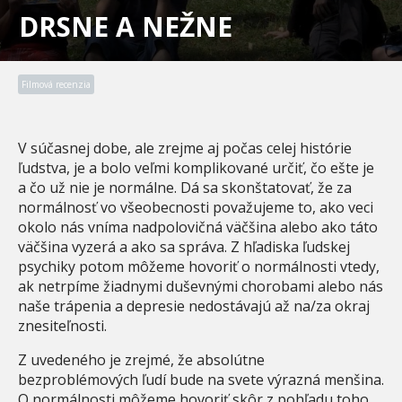
DRSNE A NEŽNE
Filmová recenzia
V súčasnej dobe, ale zrejme aj počas celej histórie
ľudstva, je a bolo veľmi komplikované určiť, čo ešte je
a čo už nie je normálne. Dá sa skonštatovať, že za
normálnosť vo všeobecnosti považujeme to, ako veci
okolo nás vníma nadpolovičná väčšina alebo ako táto
väčšina vyzerá a ako sa správa. Z hľadiska ľudskej
psychiky potom môžeme hovoriť o normálnosti vtedy,
ak netrpíme žiadnymi duševnými chorobami alebo nás
naše trápenia a depresie nedostávajú až na/za okraj
znesiteľnosti.
Z uvedeného je zrejmé, že absolútne
bezproblémových ľudí bude na svete výrazná menšina.
O normálnosti môžeme hovoriť skôr z pohľadu toho,