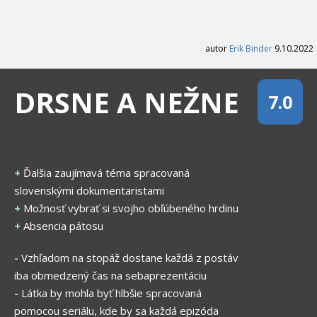
autor
Erik Binder
9.10.2022
DRSNE A NEŽNE
7.0
+
Ďalšia zaujímavá téma spracovaná
slovenskými dokumentaristami
+
Možnosť vybrať si svojho obľúbeného hrdinu
+
Absencia pátosu
-
Vzhľadom na stopáž dostane každá z postáv
iba obmedzený čas na sebaprezentáciu
-
Látka by mohla byť hlbšie spracovaná
pomocou seriálu, kde by sa každá epizóda