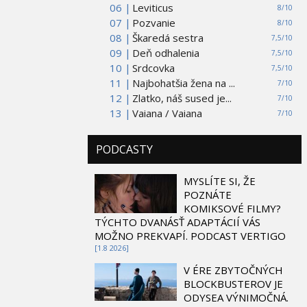
06 |
Leviticus
8/10
07 |
Pozvanie
8/10
08 |
Škaredá sestra
7,5/10
09 |
Deň odhalenia
7,5/10
10 |
Srdcovka
7,5/10
11 |
Najbohatšia žena na ...
7/10
12 |
Zlatko, náš sused je...
7/10
13 |
Vaiana / Vaiana
7/10
PODCASTY
MYSLÍTE SI, ŽE
POZNÁTE
KOMIKSOVÉ FILMY?
TÝCHTO DVANÁSŤ ADAPTÁCIÍ VÁS
MOŽNO PREKVAPÍ. PODCAST VERTIGO
[1.8 2026]
V ÉRE ZBYTOČNÝCH
BLOCKBUSTEROV JE
ODYSEA VÝNIMOČNÁ.