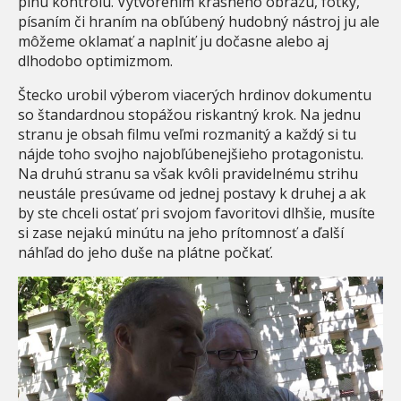
plnú kontrolu. Vytvorením krásneho obrazu, fotky,
písaním či hraním na obľúbený hudobný nástroj ju ale
môžeme oklamať a naplniť ju dočasne alebo aj
dlhodobo optimizmom.
Štecko urobil výberom viacerých hrdinov dokumentu
so štandardnou stopážou riskantný krok. Na jednu
stranu je obsah filmu veľmi rozmanitý a každý si tu
nájde toho svojho najobľúbenejšieho protagonistu.
Na druhú stranu sa však kvôli pravidelnému strihu
neustále presúvame od jednej postavy k druhej a ak
by ste chceli ostať pri svojom favoritovi dlhšie, musíte
si zase nejakú minútu na jeho prítomnosť a ďalší
náhľad do jeho duše na plátne počkať.