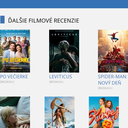
ĎALŠIE FILMOVÉ RECENZIE
1
PO VEČIERKE
LEVITICUS
SPIDER-MAN:
NOVÝ DEŇ
[RECENZIA ]
[RECENZIA ]
[RECENZIA ]