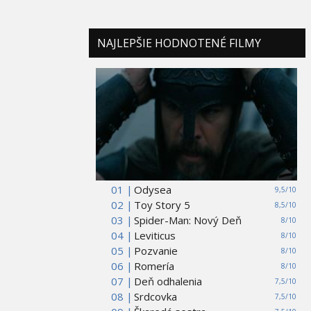
NAJLEPŠIE HODNOTENÉ FILMY
01 |
Odysea
9,5/10
02 |
Toy Story 5
8,5/10
03 |
Spider-Man: Nový Deň
8/10
04 |
Leviticus
8/10
05 |
Pozvanie
8/10
06 |
Romería
8/10
07 |
Deň odhalenia
7,5/10
08 |
Srdcovka
7,5/10