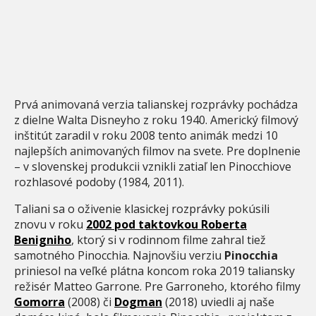
Prvá animovaná verzia talianskej rozprávky pochádza
z dielne Walta Disneyho z roku 1940. Americký filmový
inštitút zaradil v roku 2008 tento animák medzi 10
najlepších animovaných filmov na svete. Pre doplnenie
– v slovenskej produkcii vznikli zatiaľ len Pinocchiove
rozhlasové podoby (1984, 2011).
Taliani sa o oživenie klasickej rozprávky pokúsili
znovu v roku
2002 pod taktovkou Roberta
Benigniho
, ktorý si v rodinnom filme zahral tiež
samotného Pinocchia. Najnovšiu verziu
Pinocchia
priniesol na veľké plátna koncom roka 2019 taliansky
režisér Matteo Garrone. Pre Garroneho, ktorého filmy
Gomorra
(2008) či
Dogman
(2018) uviedli aj naše