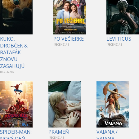
KUKO,
PO VEČIERKE
LEVITICUS
DROBČEK &
[RECENZIA ]
[RECENZIA ]
RAŤAFÁK
ZNOVU
ZASAHUJÚ
[RECENZIA ]
1
SPIDER-MAN:
PRAMEŇ
VAIANA /
NOVÝ DEŇ
VAIANA
[RECENZIA ]