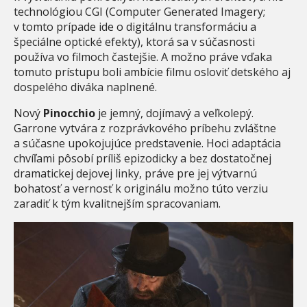
technológiou CGI (Computer Generated Imagery;
v tomto prípade ide o digitálnu transformáciu a
špeciálne optické efekty), ktorá sa v súčasnosti
používa vo filmoch častejšie. A možno práve vďaka
tomuto prístupu boli ambície filmu osloviť detského aj
dospelého diváka naplnené.
Nový
Pinocchio
je jemný, dojímavý a veľkolepý.
Garrone vytvára z rozprávkového príbehu zvláštne
a súčasne upokojujúce predstavenie. Hoci adaptácia
chvíľami pôsobí príliš epizodicky a bez dostatočnej
dramatickej dejovej linky, práve pre jej výtvarnú
bohatosť a vernosť k originálu možno túto verziu
zaradiť k tým kvalitnejším spracovaniam.