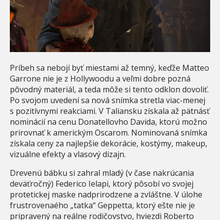
Príbeh sa nebojí byť miestami až temný, keďže Matteo
Garrone nie je z Hollywoodu a veľmi dobre pozná
pôvodný materiál, a teda môže si tento odklon dovoliť.
Po svojom uvedení sa nová snímka stretla viac-menej
s pozitívnymi reakciami. V Taliansku získala až pätnásť
nominácií na cenu Donatellovho Davida, ktorú možno
prirovnať k americkým Oscarom. Nominovaná snímka
získala ceny za najlepšie dekorácie, kostýmy, makeup,
vizuálne efekty a vlasový dizajn.
Drevenú bábku si zahral mladý (v čase nakrúcania
deväťročný) Federico Ielapi, ktorý pôsobí vo svojej
protetickej maske nadprirodzene a zvláštne. V úlohe
frustrovenaého „tatka“ Geppetta, ktorý ešte nie je
pripravený na reálne rodičovstvo, hviezdi Roberto