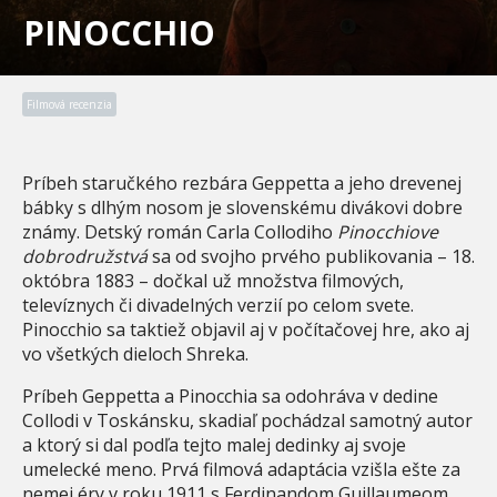
PINOCCHIO
Filmová recenzia
Príbeh staručkého rezbára Geppetta a jeho drevenej
bábky s dlhým nosom je slovenskému divákovi dobre
známy. Detský román Carla Collodiho
Pinocchiove
dobrodružstvá
sa od svojho prvého publikovania – 18.
októbra 1883 – dočkal už množstva filmových,
televíznych či divadelných verzií po celom svete.
Pinocchio sa taktiež objavil aj v počítačovej hre, ako aj
vo všetkých dieloch Shreka.
Príbeh Geppetta a Pinocchia sa odohráva v dedine
Collodi v Toskánsku, skadiaľ pochádzal samotný autor
a ktorý si dal podľa tejto malej dedinky aj svoje
umelecké meno. Prvá filmová adaptácia vzišla ešte za
nemej éry v roku 1911 s Ferdinandom Guillaumeom