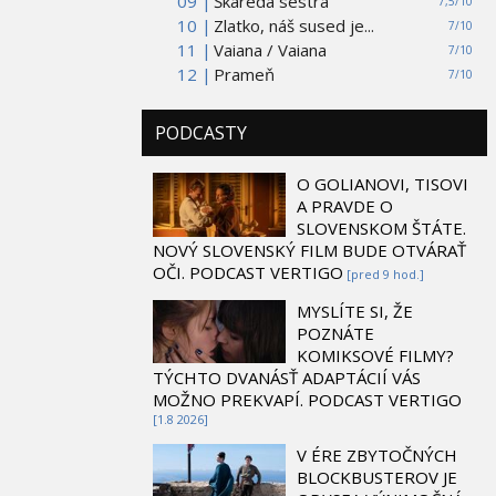
09 |
Škaredá sestra
7,5/10
10 |
Zlatko, náš sused je...
7/10
11 |
Vaiana / Vaiana
7/10
12 |
Prameň
7/10
PODCASTY
O GOLIANOVI, TISOVI
A PRAVDE O
SLOVENSKOM ŠTÁTE.
NOVÝ SLOVENSKÝ FILM BUDE OTVÁRAŤ
OČI. PODCAST VERTIGO
[pred 9 hod.]
MYSLÍTE SI, ŽE
POZNÁTE
KOMIKSOVÉ FILMY?
TÝCHTO DVANÁSŤ ADAPTÁCIÍ VÁS
MOŽNO PREKVAPÍ. PODCAST VERTIGO
[1.8 2026]
V ÉRE ZBYTOČNÝCH
BLOCKBUSTEROV JE