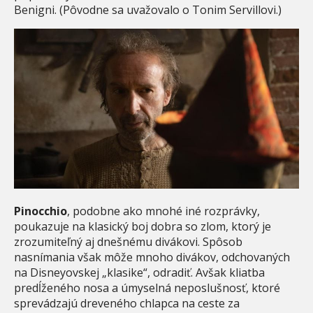
Benigni. (Pôvodne sa uvažovalo o Tonim Servillovi.)
Pinocchio
, podobne ako mnohé iné rozprávky,
poukazuje na klasický boj dobra so zlom, ktorý je
zrozumiteľný aj dnešnému divákovi. Spôsob
nasnímania však môže mnoho divákov, odchovaných
na Disneyovskej „klasike“, odradiť. Avšak kliatba
predĺženého nosa a úmyselná neposlušnosť, ktoré
sprevádzajú dreveného chlapca na ceste za