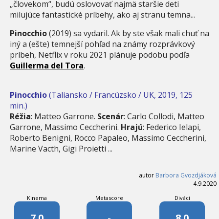
„človekom“, budú oslovovať najmä staršie deti
milujúce fantastické príbehy, ako aj stranu temna...
Pinocchio
(2019) sa vydaril. Ak by ste však mali chuť na
iný a (ešte) temnejší pohľad na známy rozprávkový
príbeh, Netflix v roku 2021 plánuje podobu podľa
Guillerma del Tora
.
Pinocchio
(Taliansko / Francúzsko / UK, 2019, 125
min.)
Réžia
: Matteo Garrone.
Scenár
: Carlo Collodi, Matteo
Garrone, Massimo Ceccherini.
Hrajú
: Federico Ielapi,
Roberto Benigni, Rocco Papaleo, Massimo Ceccherini,
Marine Vacth, Gigi Proietti ...
autor
Barbora Gvozdjáková
4.9.2020
Kinema
Metascore
Diváci
7.0
-
8.0