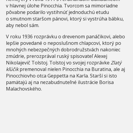
v hlavnej úlohe Pinocchia. Tvorcom sa mimoriadne
pôvabne podarilo vystihnúť jednoduchú etudu
o smutnom staršom pánovi, ktorý si vystrúha bábku,
aby nebol sám.
V roku 1936 rozprávku o drevenom panáčikovi, alebo
lepšie povedané o neposlušnom chlapcovi, ktorý po
mnohých nebezpečných dobrodružstvách nakoniec
zmúdrie, prerozprával ruský spisovateľ Alexej
Nikolajevič Tolstoj. Tolstoj vo svojej rozprávke
Zlatý
kľúčik
premenoval nielen Pinocchia na Buratina, ale aj
Pinocchiovho otca Geppetta na Karla. Starší si isto
pamätajú aj na nezabudnuteľné ilustrácie Borisa
Malachovského.