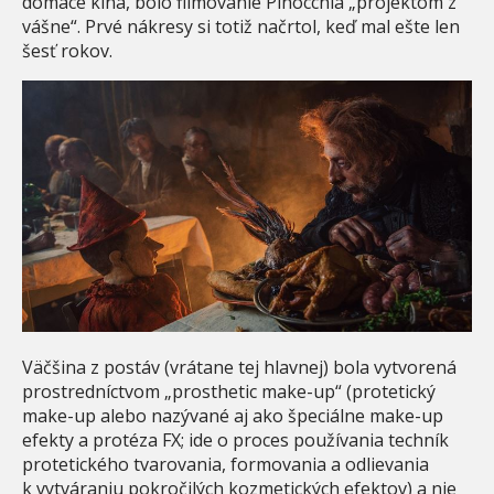
domáce kiná, bolo filmovanie Pinocchia „projektom z
vášne“. Prvé nákresy si totiž načrtol, keď mal ešte len
šesť rokov.
Väčšina z postáv (vrátane tej hlavnej) bola vytvorená
prostredníctvom „prosthetic make-up“ (protetický
make-up alebo nazývané aj ako špeciálne make-up
efekty a protéza FX; ide o proces používania techník
protetického tvarovania, formovania a odlievania
k vytváraniu pokročilých kozmetických efektov) a nie