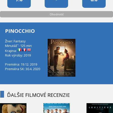
Ohodnotiť
PINOCCHIO
Žner: Fantasy
Minutáž˝: 125 min
Krajina:
Rok výroby: 2019
Premiéra: 19.12. 2019
Premiéra SK: 30.4. 2020
ĎALŠIE FILMOVÉ RECENZIE