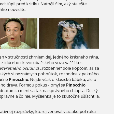
stúpil pred kritiku. Natočil film, aký ste ešte
hko neuvidíte.
en v stručnosti zhrniem dej. Jedného krásneho rána,
z idúceho drevorubačského voza väčší kus
ezvratného osudu
2
) „rozbehne" dole kopcom, až sa
 z akých si neznámych pohnútok, rozhodne z pekného
načne
Pinocchio
. Nejde však o klasickú bábiku, ale o
vého dreva. Formou pokus - omyl sa
Pinocchio
notami a mení sa tak na správneho chlapca. Decký
právne a čo nie. Myšlienka je to skutočne ušľachtilá,
ívnej rozprávky, ktorej venoval viac ako pol roka