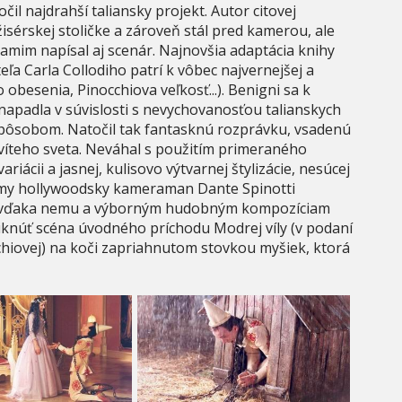
il najdrahší taliansky projekt. Autor citovej
ežisérskej stoličke a zároveň stál pred kamerou, ale
mim napísal aj scenár. Najnovšia adaptácia knihy
ľa Carla Collodiho patrí k vôbec najvernejšej a
 obesenia, Pinocchiova veľkosť...). Benigni sa k
napadla v súvislosti s nevychovanosťou talianskych
spôsobom. Natočil tak fantasknú rozprávku, vsadenú
íteho sveta. Neváhal s použitím primeraného
iácii a jasnej, kulisovo výtvarnej štylizácie, nesúcej
námy hollywoodsky kameraman Dante Spinotti
j vďaka nemu a výborným hudobným kompozíciam
iknúť scéna úvodného príchodu Modrej víly (v podaní
chiovej) na koči zapriahnutom stovkou myšiek, ktorá