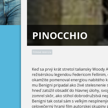
PINOCCHIO
Filmová recenzia
Keď sa prvý krát stretol taliansky Woody
režisérskou legendou Federicom Fellinim, d
okamžite pomenoval energiou nabitého
mu Benigni pripadal ako živé stelesneni
hneď zatúžil obsadiť do hlavnej úlohy, sv
zomrel skôr, ako stihol dobrodružstvá ne
Benigni tak ostal sám s veľkým nesplnený
celovečerný hraný film autorskej skupiny