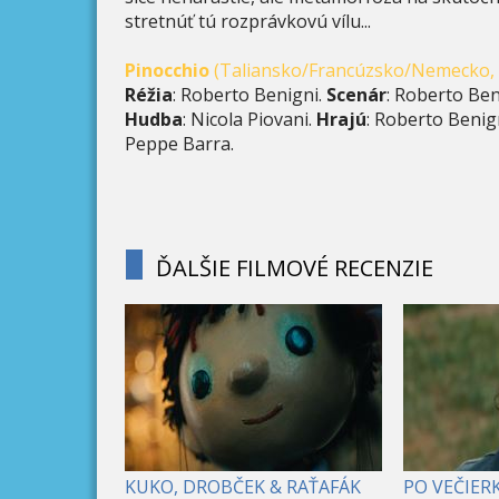
stretnúť tú rozprávkovú vílu...
Pinocchio
(Taliansko/Francúzsko/Nemecko, 2
Réžia
: Roberto Benigni.
Scenár
: Roberto Ben
Hudba
: Nicola Piovani.
Hrajú
: Roberto Benign
Peppe Barra.
ĎALŠIE FILMOVÉ RECENZIE
KUKO, DROBČEK & RAŤAFÁK
PO VEČIER