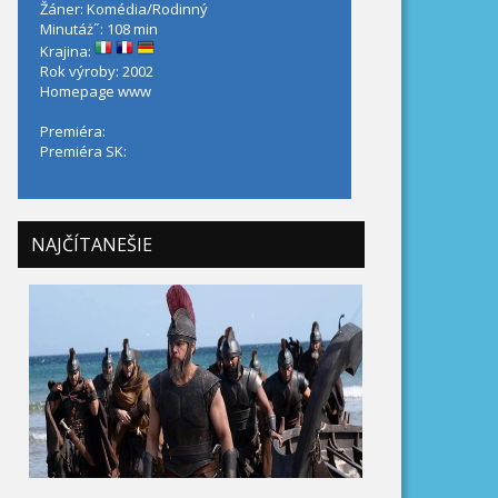
Žáner: Komédia/Rodinný
Minutáż˝: 108 min
Krajina:
Rok výroby: 2002
Homepage
www
Premiéra:
Premiéra SK:
NAJČÍTANEŠIE