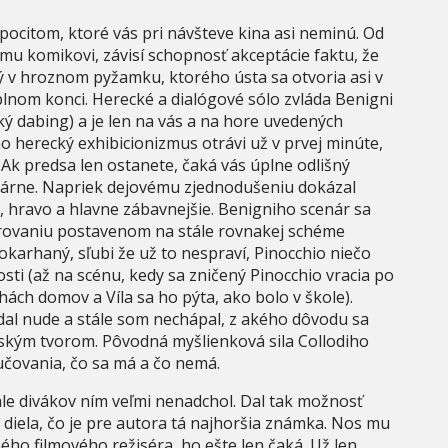
pocitom, ktoré vás pri návšteve kina asi neminú. Od
ému komikovi, závisí schopnosť akceptácie faktu, že
 v hroznom pyžamku, ktorého ústa sa otvoria asi v
úplnom konci. Herecké a dialógové sólo zvláda Benigni
ý dabing) a je len na vás a na hore uvedených
ho herecký exhibicionizmus otrávi už v prvej minúte,
. Ak predsa len ostanete, čaká vás úplne odlišný
ovárne. Napriek dejovému zjednodušeniu dokázal
, hravo a hlavne zábavnejšie. Benigniho scenár sa
rovaniu postavenom na stále rovnakej schéme
pokarhaný, sľubi že už to nespraví, Pinocchio niečo
sti (až na scénu, kedy sa zničený Pinocchio vracia po
hách domov a Víla sa ho pýta, ako bolo v škole).
al nude a stále som nechápal, z akého dôvodu sa
dským tvorom. Pôvodná myšlienková sila Collodiho
učovania, čo sa má a čo nemá.
, ale divákov ním veľmi nenadchol. Dal tak možnosť
diela, čo je pre autora tá najhoršia známka. Nos mu
ho filmového režiséra, ho ešte len čaká. Už len