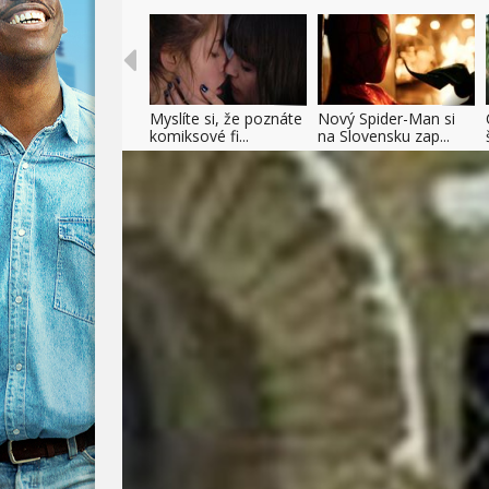
Myslíte si, že poznáte
Nový Spider-Man si
komiksové fi...
na Slovensku zap...