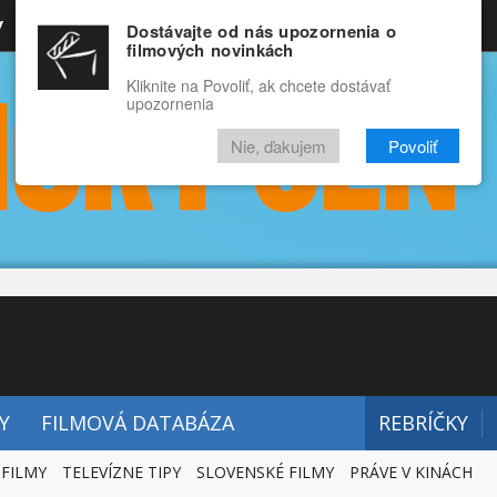
y
Rozprávky
Funny
Docu
Dostávajte od nás upozornenia o
filmových novinkách
RECENZIE
VIDEÁ
FILMY
Kliknite na Povoliť, ak chcete dostávať
upozornenia
Nie, ďakujem
Povoliť
Y
FILMOVÁ DATABÁZA
REBRÍČKY
 FILMY
TELEVÍZNE TIPY
SLOVENSKÉ FILMY
PRÁVE V KINÁCH