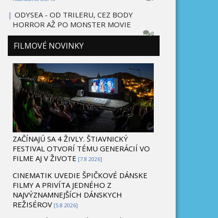
|
ODYSEA - OD TRILERU, CEZ BODY
HORROR AŽ PO MONSTER MOVIE
0
FILMOVÉ NOVINKY
ZAČÍNAJÚ SA 4 ŽIVLY. ŠTIAVNICKÝ
FESTIVAL OTVORÍ TÉMU GENERÁCIÍ VO
FILME AJ V ŽIVOTE
[7.8 2026]
CINEMATIK UVEDIE ŠPIČKOVÉ DÁNSKE
FILMY A PRIVÍTA JEDNÉHO Z
NAJVÝZNAMNEJŠÍCH DÁNSKYCH
REŽISÉROV
[5.8 2026]