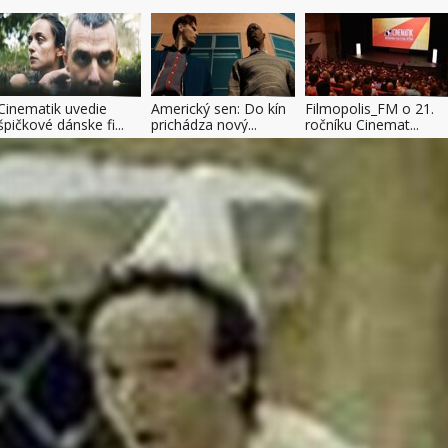
Cinematik uvedie
Americký sen: Do kín
Filmopolis_FM o 21.
špičkové dánske fi...
prichádza nový...
ročníku Cinemat...