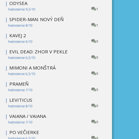
|
ODYSEA
1
hodnotenie 9,5/10
|
SPIDER-MAN: NOVÝ DEŇ
1
hodnotenie 8/10
|
KAVEJ 2
0
hodnotenie 6/10
|
EVIL DEAD: ZHOR V PEKLE
0
hodnotenie 6,5/10
|
MIMONI A MONŠTRÁ
0
hodnotenie 6,5/10
|
PRAMEŇ
0
hodnotenie 7/10
|
LEVITICUS
0
hodnotenie 8/10
|
VAIANA / VAIANA
0
hodnotenie 7/10
|
PO VEČIERKE
0
hodnotenie 6,5/10