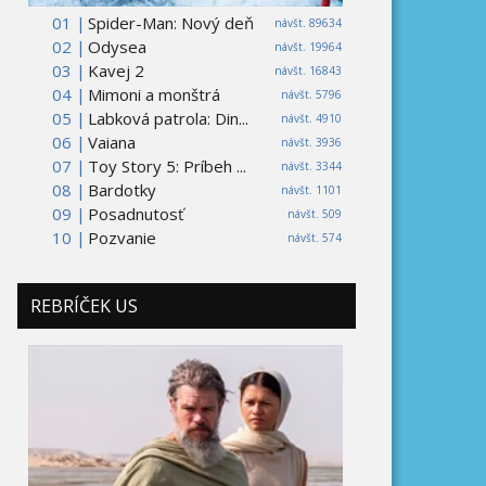
01 |
Spider-Man: Nový deň
návšt. 89634
02 |
Odysea
návšt. 19964
03 |
Kavej 2
návšt. 16843
04 |
Mimoni a monštrá
návšt. 5796
05 |
Labková patrola: Din...
návšt. 4910
06 |
Vaiana
návšt. 3936
07 |
Toy Story 5: Príbeh ...
návšt. 3344
08 |
Bardotky
návšt. 1101
09 |
Posadnutosť
návšt. 509
10 |
Pozvanie
návšt. 574
REBRÍČEK US