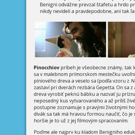
Benigni odvážne prevzal štafetu a hrdo pred
nikdy nevideli a pravdepodobne, ani tak ľa
Pinocchiov
príbeh je všeobecne známy, tak l
sa v malebnom prímorskom mestečku uvoľní 
píniového dreva a veselo sa (podľa vzoru z
N
zastaví pri dverách rezbára Gepetta. On sa
dreva vyrobiť peknú bábku a nazvať ju príz
neposedný kus vytvarovaného a až príliš ži
postupne zoznamuje s pravými životnými hod
divák sa tak má hravou formou naučiť, čo je s
horšie je to už z jej filmovým spracovaním.
Poďme ale najprv ku kladom Benigniho edukat