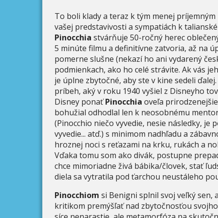
To boli klady a teraz k tým menej príjemným 
vašej predstavivosti a sympatiách k taliansk
Pinocchia
stvárňuje 50-ročný herec oblečený
5 minúte filmu a definitívne zatvoria, až na 
pomerne slušne (nekazí ho ani vydarený česk
podmienkach, ako ho celé strávite. Ak vás je
je úplne zbytočné, aby ste v kine sedeli ďalej
príbeh, aký v roku 1940 vyšiel z Disneyho t
Disney ponať
Pinocchia
oveľa prirodzenejšie
bohužial odhodlal len k neosobnému mento
(Pinocchio niečo vyvedie, nesie následky, je 
vyvedie... atď.) s minimom nadhľadu a zábavno
hroznej noci s reťazami na krku, rukách a no
Vďaka tomu som ako divák, postupne prepad
chce mimoriadne živá bábika/človek, stať ľu
diela sa vytratila pod ťarchou neustáleho po
Pinocchiom
si Benigni splnil svoj veľký sen
kritikom premýšľať nad zbytočnosťou svojho 
síce nenarastie, ale metamorfóza na skutočné