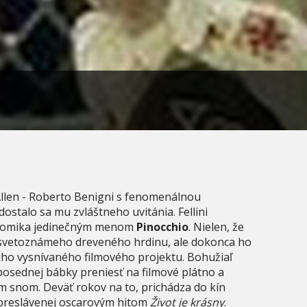
 Allen - Roberto Benigni s fenomenálnou
ostalo sa mu zvláštneho uvitánia. Fellini
 komika jedinečným menom
Pinocchio
. Nielen, že
e svetoznámeho dreveného hrdinu, ale dokonca ho
ojho vysnívaného filmového projektu. Bohužiaľ
posednej bábky preniesť na filmové plátno a
m snom. Deväť rokov na to, prichádza do kín
 preslávenej oscarovým hitom
Život je krásny
.