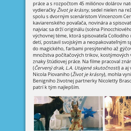
práce a s rozpočtom 45 miliónov dolárov natoč
vydieračky
Život je krásny
, sedel nielen na r
spolu s dvorným scenáristom Vincenzom Cera
kaviarenského povaľača, novinára a spisovate
najviac sa drží originálu (scéna Pinocchiového
výchovnej téme, ktorá spisovateľa Collodiho 
detí, postavil svojským a neopakovateľným 
do magického, farbami presýteného až gýčov
množstva počítačových trikov, kostýmových var
znaky štúdiovej práce. Na filme pracoval z
(
Červený drak
,
L.A. Utajené skutočnosti
) a a
Nicola Piovaniho (
Život je krásny
), mohla vyn
Benigniho životnej partnerky Nicoletty Bras
patrí k tým najlepším.