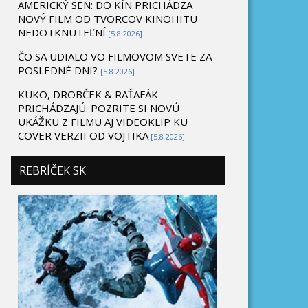
AMERICKÝ SEN: DO KÍN PRICHÁDZA
NOVÝ FILM OD TVORCOV KINOHITU
NEDOTKNUTEĽNÍ
[5.8 2026]
ČO SA UDIALO VO FILMOVOM SVETE ZA
POSLEDNÉ DNI?
[5.8 2026]
KUKO, DROBČEK & RAŤAFÁK
PRICHÁDZAJÚ. POZRITE SI NOVÚ
UKÁŽKU Z FILMU AJ VIDEOKLIP KU
COVER VERZII OD VOJTIKA
[5.8 2026]
REBRÍČEK SK