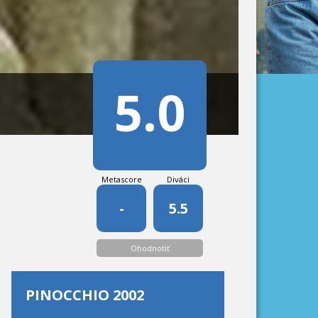
5.0
Metascore
Diváci
-
5.5
Ohodnotiť
PINOCCHIO 2002