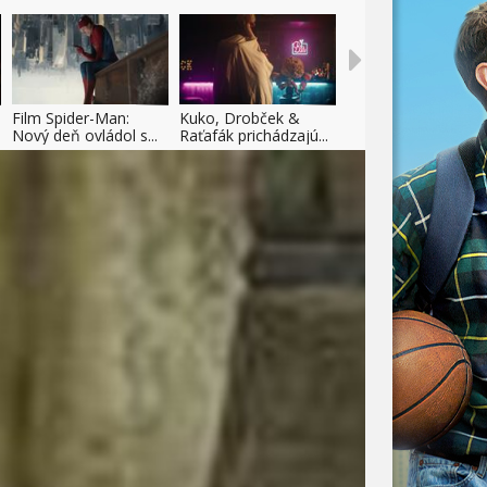
Film Spider-Man:
Kuko, Drobček &
Nový deň ovládol s...
Raťafák prichádzajú...