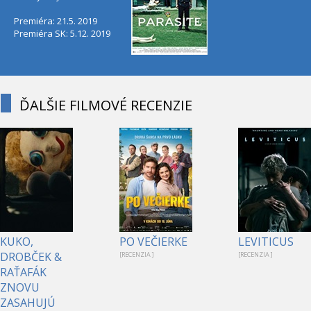
Premiéra: 21.5. 2019
Premiéra SK: 5.12. 2019
ĎALŠIE FILMOVÉ RECENZIE
KUKO,
PO VEČIERKE
LEVITICUS
DROBČEK &
[RECENZIA ]
[RECENZIA ]
RAŤAFÁK
ZNOVU
ZASAHUJÚ