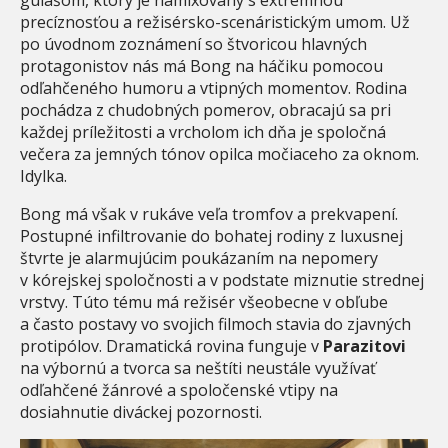
precíznosťou a režisérsko-scenáristickým umom. Už
po úvodnom zoznámení so štvoricou hlavných
protagonistov nás má Bong na háčiku pomocou
odľahčeného humoru a vtipných momentov. Rodina
pochádza z chudobných pomerov, obracajú sa pri
každej príležitosti a vrcholom ich dňa je spoločná
večera za jemných tónov opilca močiaceho za oknom.
Idylka.
Bong má však v rukáve veľa tromfov a prekvapení.
Postupné infiltrovanie do bohatej rodiny z luxusnej
štvrte je alarmujúcim poukázaním na nepomery
v kórejskej spoločnosti a v podstate miznutie strednej
vrstvy. Túto tému má režisér všeobecne v obľube
a často postavy vo svojich filmoch stavia do zjavných
protipólov. Dramatická rovina funguje v
Parazitovi
na výbornú a tvorca sa neštíti neustále využívať
odľahčené žánrové a spoločenské vtipy na
dosiahnutie diváckej pozornosti.