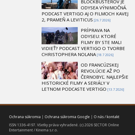
BLOCKBUSTEROV JE
ODYSEA VÝNIMOČNÁ.
PODCAST VERTIGO AJ O FILMOCH KAVEJ
2, PRAMEŇ A LEVITICUS
[26.7 2026]
PRÍPRAVA NA
ODYSEU: KTORÉ
FILMY BY STE MALI
VIDIEŤ? PODCAST VERTIGO O TVORBE
CHRISTOPHERA NOLANA
[18.7 2026]
OD FRANCÚZSKEJ
REVOLÚCIE AŽ PO
ČERNOBYĽ. NAJLEPŠIE
HISTORICKÉ FILMY A SERIÁLY V
LETNOM PODCASTE VERTIGO
[13.7 2026]
Ochrana súkromia
|
Ochrana súkromia Google
|
O nás / kontakt
ISSN 1336-4197. Všetky práva vyhradené. (c) 2026 SECTOR Online
Entertainment / Kinema s.r.o.