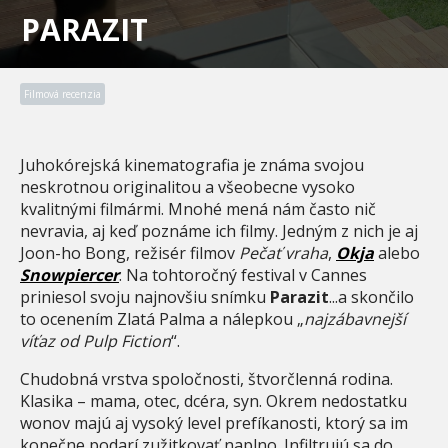
PARAZIT
Filmová recenzia
Juhokórejská kinematografia je známa svojou
neskrotnou originalitou a všeobecne vysoko
kvalitnými filmármi. Mnohé mená nám často nič
nevravia, aj keď poznáme ich filmy. Jedným z nich je aj
Joon-ho Bong, režisér filmov
Pečať vraha
,
Okja
alebo
Snowpiercer
. Na tohtoročný festival v Cannes
priniesol svoju najnovšiu snímku
Parazit
...a skončilo
to ocenením Zlatá Palma a nálepkou „
najzábavnejší
víťaz od Pulp Fiction
“.
Chudobná vrstva spoločnosti, štvorčlenná rodina.
Klasika – mama, otec, dcéra, syn. Okrem nedostatku
wonov majú aj vysoký level prefíkanosti, ktorý sa im
konečne podarí zužitkovať naplno. Infiltrujú sa do