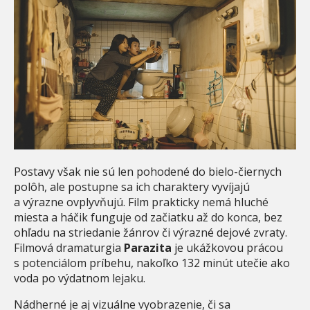
Postavy však nie sú len pohodené do bielo-čiernych
polôh, ale postupne sa ich charaktery vyvíjajú
a výrazne ovplyvňujú. Film prakticky nemá hluché
miesta a háčik funguje od začiatku až do konca, bez
ohľadu na striedanie žánrov či výrazné dejové zvraty.
Filmová dramaturgia
Parazita
je ukážkovou prácou
s potenciálom príbehu, nakoľko 132 minút utečie ako
voda po výdatnom lejaku.
Nádherné je aj vizuálne vyobrazenie, či sa