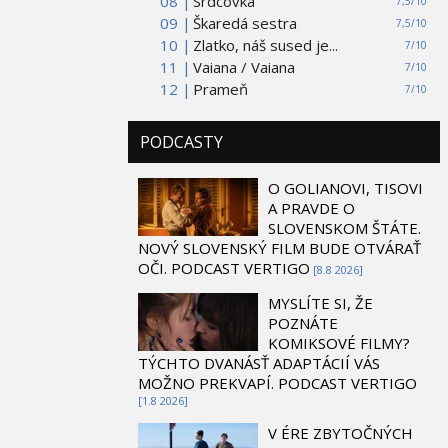
08 |
Srdcovka
7,5/10
09 |
Škaredá sestra
7,5/10
10 |
Zlatko, náš sused je...
7/10
11 |
Vaiana / Vaiana
7/10
12 |
Prameň
7/10
PODCASTY
O GOLIANOVI, TISOVI
A PRAVDE O
SLOVENSKOM ŠTÁTE.
NOVÝ SLOVENSKÝ FILM BUDE OTVÁRAŤ
OČI. PODCAST VERTIGO
[8.8 2026]
MYSLÍTE SI, ŽE
POZNÁTE
KOMIKSOVÉ FILMY?
TÝCHTO DVANÁSŤ ADAPTÁCIÍ VÁS
MOŽNO PREKVAPÍ. PODCAST VERTIGO
[1.8 2026]
V ÉRE ZBYTOČNÝCH