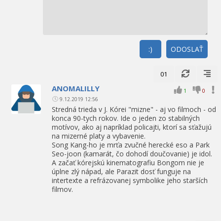
:)
ODOSLAŤ
01
ANOMALILLY
1
0
9.12.2019 12:56
Stredná trieda v J. Kórei "mizne" - aj vo filmoch - od
konca 90-tych rokov. Ide o jeden zo stabilných
motívov, ako aj napríklad policajti, ktorí sa sťažujú
na mizerné platy a vybavenie.
Song Kang-ho je mrťa zvučné herecké eso a Park
Seo-joon (kamarát, čo dohodí doučovanie) je idol.
A začať kórejskú kinematografiu Bongom nie je
úplne zlý nápad, ale Parazit dosť funguje na
intertexte a refrázovanej symbolike jeho starších
filmov.