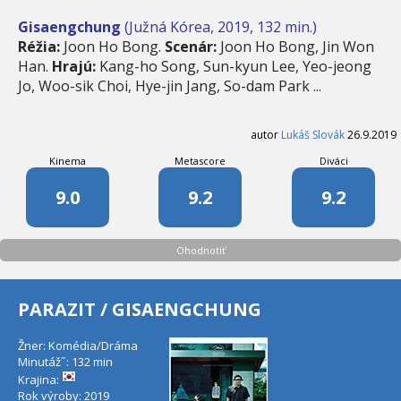
Gisaengchung
(Južná Kórea, 2019, 132 min.)
Réžia:
Joon Ho Bong.
Scenár:
Joon Ho Bong, Jin Won
Han.
Hrajú:
Kang-ho Song, Sun-kyun Lee, Yeo-jeong
Jo, Woo-sik Choi, Hye-jin Jang, So-dam Park ...
autor
Lukáš Slovák
26.9.2019
Kinema
Metascore
Diváci
9.0
9.2
9.2
Ohodnotiť
PARAZIT / GISAENGCHUNG
Žner: Komédia/Dráma
Minutáž˝: 132 min
Krajina:
Rok výroby: 2019