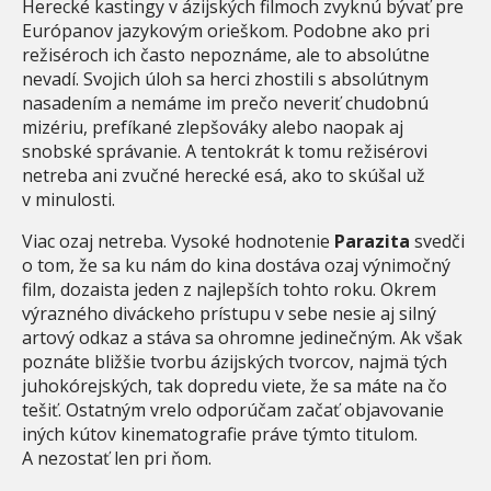
Herecké kastingy v ázijských filmoch zvyknú bývať pre
Európanov jazykovým orieškom. Podobne ako pri
režiséroch ich často nepoznáme, ale to absolútne
nevadí. Svojich úloh sa herci zhostili s absolútnym
nasadením a nemáme im prečo neveriť chudobnú
mizériu, prefíkané zlepšováky alebo naopak aj
snobské správanie. A tentokrát k tomu režisérovi
netreba ani zvučné herecké esá, ako to skúšal už
v minulosti.
Viac ozaj netreba. Vysoké hodnotenie
Parazita
svedči
o tom, že sa ku nám do kina dostáva ozaj výnimočný
film, dozaista jeden z najlepších tohto roku. Okrem
výrazného diváckeho prístupu v sebe nesie aj silný
artový odkaz a stáva sa ohromne jedinečným. Ak však
poznáte bližšie tvorbu ázijských tvorcov, najmä tých
juhokórejských, tak dopredu viete, že sa máte na čo
tešiť. Ostatným vrelo odporúčam začať objavovanie
iných kútov kinematografie práve týmto titulom.
A nezostať len pri ňom.