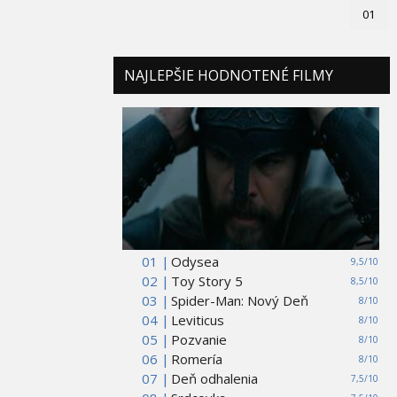
01
NAJLEPŠIE HODNOTENÉ FILMY
01 |
Odysea
9,5/10
02 |
Toy Story 5
8,5/10
03 |
Spider-Man: Nový Deň
8/10
04 |
Leviticus
8/10
05 |
Pozvanie
8/10
06 |
Romería
8/10
07 |
Deň odhalenia
7,5/10