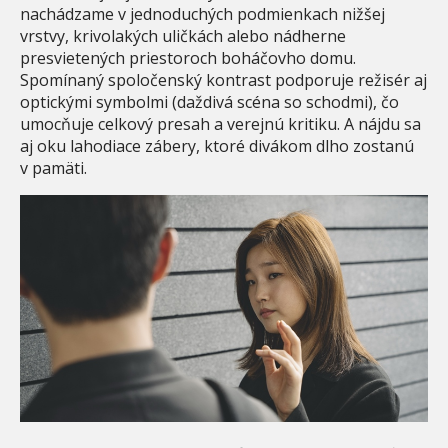
nachádzame v jednoduchých podmienkach nižšej
vrstvy, krivolakých uličkách alebo nádherne
presvietených priestoroch boháčovho domu.
Spomínaný spoločenský kontrast podporuje režisér aj
optickými symbolmi (daždivá scéna so schodmi), čo
umocňuje celkový presah a verejnú kritiku. A nájdu sa
aj oku lahodiace zábery, ktoré divákom dlho zostanú
v pamäti.