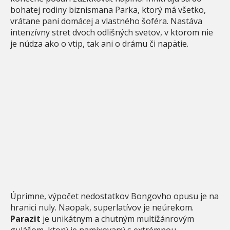
bohatej rodiny biznismana Parka, ktorý má všetko,
vrátane pani domácej a vlastného šoféra. Nastáva
intenzívny stret dvoch odlišných svetov, v ktorom nie
je núdza ako o vtip, tak ani o drámu či napätie.
Úprimne, výpočet nedostatkov Bongovho opusu je na
hranici nuly. Naopak, superlatívov je neúrekom.
Parazit
je unikátnym a chutným multižánrovým
gulášom, ktorý je namixovaný s extrémnou