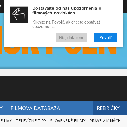
y
Rozprávky
Funny
Docu
Dostávajte od nás upozornenia o
filmových novinkách
RECENZIE
VIDEÁ
FILMY
Kliknite na Povoliť, ak chcete dostávať
upozornenia
Nie, ďakujem
Povoliť
Y
FILMOVÁ DATABÁZA
REBRÍČKY
 FILMY
TELEVÍZNE TIPY
SLOVENSKÉ FILMY
PRÁVE V KINÁCH