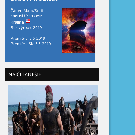
Žáner: Akcia/Sci-fi
Minutáż˝: 113 min
Krajina:
Rok výroby: 2019
Premiéra: 5.6. 2019
Premiéra SK: 6.6. 2019
NAJČÍTANEŠIE