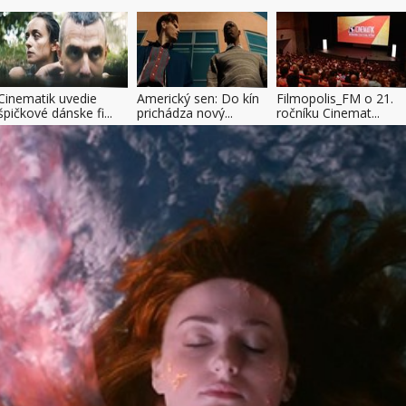
Cinematik uvedie
Americký sen: Do kín
Filmopolis_FM o 21.
špičkové dánske fi...
prichádza nový...
ročníku Cinemat...