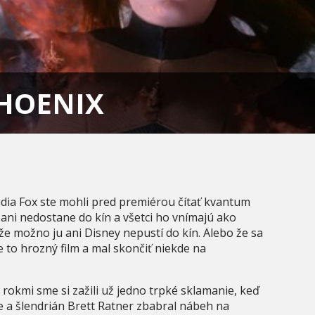
PHOENIX
údia Fox ste mohli pred premiérou čítať kvantum
 ani nedostane do kín a všetci ho vnímajú ako
že možno ju ani Disney nepustí do kín. Alebo že sa
je to hrozný film a mal skončiť niekde na
rokmi sme si zažili už jedno trpké sklamanie, keď
e a šlendrián Brett Ratner zbabral nábeh na