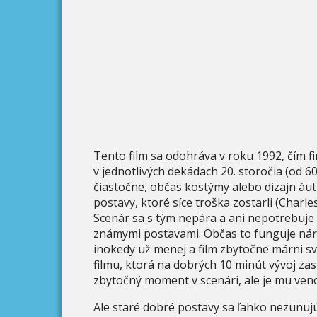
Tento film sa odohráva v roku 1992, čím fi
v jednotlivých dekádach 20. storočia (od 6
čiastočne, občas kostýmy alebo dizajn áut
postavy, ktoré síce troška zostarli (Charles
Scenár sa s tým nepára a ani nepotrebuje
známymi postavami. Občas to funguje ná
inokedy už menej a film zbytočne márni sv
filmu, ktorá na dobrých 10 minút vývoj zas
zbytočný moment v scenári, ale je mu veno
Ale staré dobré postavy sa ľahko nezunujú