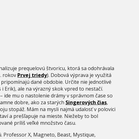
nalizuje prequelovú štvoricu, ktorá sa odohrávala
0. rokov
Prvej triedy
). Dobová výprava je využitá
 pripomínajú dané obdobie. Určite nie jednotlivé
 i Erik), ale na výrazný skok vpred to nestačí.
 – ide mu o nastolenie drámy v správnom čase so
ramne dobre, ako za starých
Singerových čias
,
oju stopáž. Mám na mysli najmä udalosť v polovici
taví a prešľapuje na mieste. Niežeby to bol
vané príliš veľké množstvo času.
. Professor X, Magneto, Beast, Mystique,