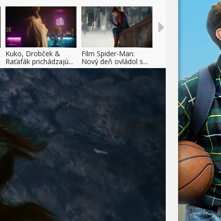
Kuko, Drobček &
Film Spider-Man:
Raťafák prichádzajú...
Nový deň ovládol s...