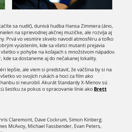
stačíte sa nudiť), dunivá hudba Hansa Zimmera (áno,
ielen na sprievodnej akčnej muzičke, ale rozvíja aj
ny. Prvá vo vesmíre skvelo navodí atmosféru a toľko
brým vyústením, kde sa všetci mutanti prejavia
to všetko v pohybe na koľajach s množstvom nápadov.
r, kde sa dostaneme aj do nečakanej lokality.
éri lepšie, ale viem si predstaviť, že väčšina by si na
šetko vo svojich rukách a hoci za film ako
 hanbu si neurobil. Akurát štandardy X-Menov sú
stú šestku za pokus o spracovanie línie ako
Brett
hris Claremont, Dave Cockrum, Simon Kinberg.
mes McAvoy, Michael Fassbender, Evan Peters,