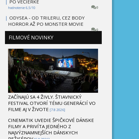
|
PO VEČIERKE
0
hodnotenie 6,5/10
|
ODYSEA - OD TRILERU, CEZ BODY
HORROR AŽ PO MONSTER MOVIE
0
FILMOVÉ NOVINKY
ZAČÍNAJÚ SA 4 ŽIVLY. ŠTIAVNICKÝ
FESTIVAL OTVORÍ TÉMU GENERÁCIÍ VO
FILME AJ V ŽIVOTE
[7.8 2026]
CINEMATIK UVEDIE ŠPIČKOVÉ DÁNSKE
FILMY A PRIVÍTA JEDNÉHO Z
NAJVÝZNAMNEJŠÍCH DÁNSKYCH
REŽISÉROV