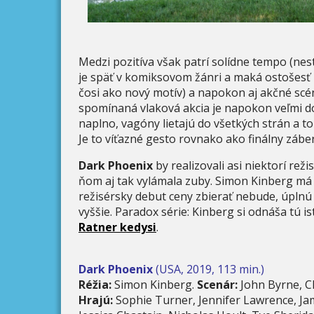
Medzi pozitíva však patrí solídne tempo (ne
je späť v komiksovom žánri a maká ostošesť n
čosi ako nový motív) a napokon aj akčné scé
spomínaná vlaková akcia je napokon veľmi do
naplno, vagóny lietajú do všetkých strán a 
Je to víťazné gesto rovnako ako finálny zábe
Dark Phoenix
by realizovali asi niektorí režis
ňom aj tak vylámala zuby. Simon Kinberg má v
režisérsky debut ceny zbierať nebude, úplnú
vyššie. Paradox série: Kinberg si odnáša tú i
Ratner kedysi
.
Dark Phoenix
(USA, 2019, 113 min.)
Réžia:
Simon Kinberg.
Scenár:
John Byrne, C
Hrajú:
Sophie Turner, Jennifer Lawrence, Ja