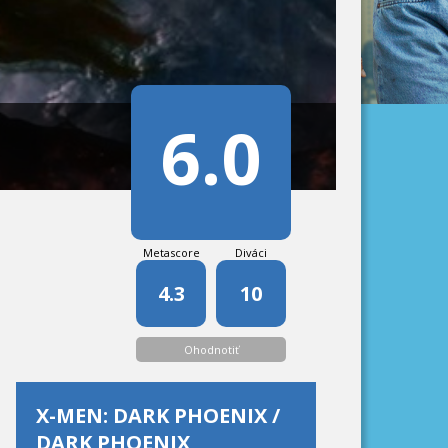
6.0
Metascore
Diváci
4.3
10
Ohodnotiť
X-MEN: DARK PHOENIX /
DARK PHOENIX