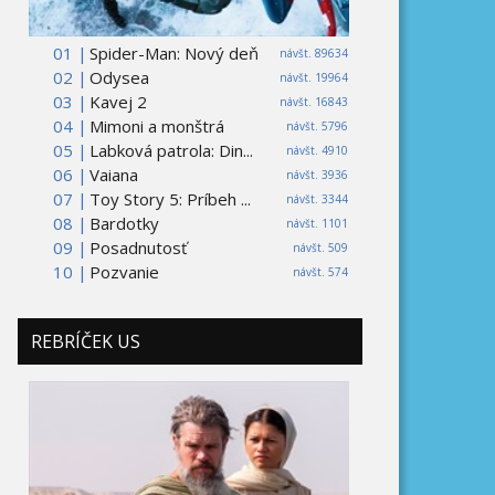
01 |
Spider-Man: Nový deň
návšt. 89634
02 |
Odysea
návšt. 19964
03 |
Kavej 2
návšt. 16843
04 |
Mimoni a monštrá
návšt. 5796
05 |
Labková patrola: Din...
návšt. 4910
06 |
Vaiana
návšt. 3936
07 |
Toy Story 5: Príbeh ...
návšt. 3344
08 |
Bardotky
návšt. 1101
09 |
Posadnutosť
návšt. 509
10 |
Pozvanie
návšt. 574
REBRÍČEK US