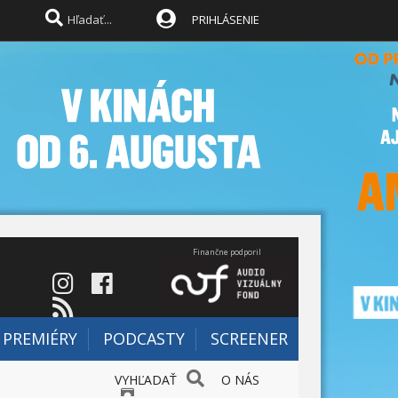
PRIHLÁSENIE
Finančne podporil
PREMIÉRY
PODCASTY
SCREENER
VYHĽADAŤ
O NÁS