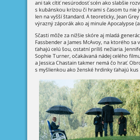
ani tak cítiť nesúrodosť scén ako slabšie r
s kubánskou krízou či hrami s časom tu nie je 
len na vyšší štandard. A teoreticky, Jean Gre
výrazný záporák ako aj minule Apocalypse (a
Sčasti môže za nižšie skóre aj mladá generácia
Fassbender a James McAvoy, na ktorého sa vš
ťahajú celú šou, ostatní príliš nežiaria. Jen
Sophie Turner, očakávaná nádej celého film
a Jessica Chastain takmer nemá čo hrať. Obr
s myšlienkou ako ženské hrdinky ťahajú kus i