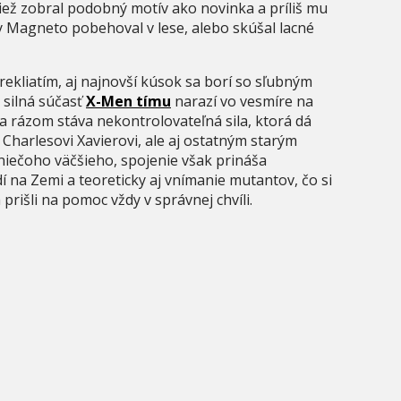
tiež zobral podobný motív ako novinka a príliš mu
by Magneto pobehoval v lese, alebo skúšal lacné
prekliatím, aj najnovší kúsok sa borí so sľubným
 silná súčasť
X-Men tímu
narazí vo vesmíre na
sa rázom stáva nekontrolovateľná sila, ktorá dá
Charlesovi Xavierovi, ale aj ostatným starým
niečoho väčšieho, spojenie však prináša
í na Zemi a teoreticky aj vnímanie mutantov, čo si
prišli na pomoc vždy v správnej chvíli.