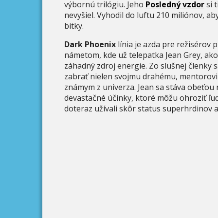
výbornú trilógiu. Jeho
Posledný vzdor
si 
nevyšiel. Vyhodil do luftu 210 miliónov, a
bitky.
Dark Phoenix
línia je azda pre režisérov 
námetom, kde už telepatka Jean Grey, ako
záhadný zdroj energie. Zo slušnej členky 
zabrať nielen svojmu drahému, mentorovi 
známym z univerza. Jean sa stáva obeťou 
devastačné účinky, ktoré môžu ohroziť ľud
doteraz užívali skôr status superhrdinov a 