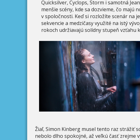
Quicksilver, Cyclops, Storm i samotná Jea
menšie scény, kde sa dozvieme, čo majú no
v spoločnosti. Keď si rozložíte scenár na j
sekvencie a medzičasy využité na istý vývoj.
rokoch udržiavajú solídny stupeň vzťahu 
Žiaľ, Simon Kinberg musel tento raz strážiť s
nebolo dlho spokojné, až veľkú časť zrejme v