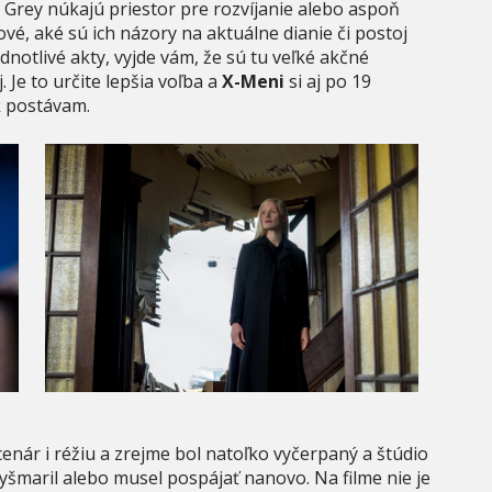
n Grey núkajú priestor pre rozvíjanie alebo aspoň
vé, aké sú ich názory na aktuálne dianie či postoj
ednotlivé akty, vyjde vám, že sú tu veľké akčné
 Je to určite lepšia voľba a
X-Meni
si aj po 19
k postávam.
cenár i réžiu a zrejme bol natoľko vyčerpaný a štúdio
yšmaril alebo musel pospájať nanovo. Na filme nie je