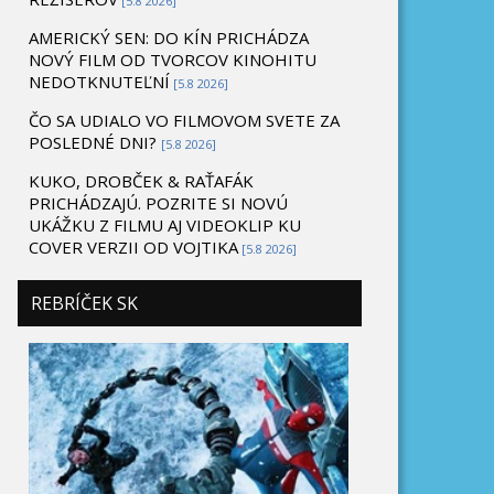
[5.8 2026]
AMERICKÝ SEN: DO KÍN PRICHÁDZA
NOVÝ FILM OD TVORCOV KINOHITU
NEDOTKNUTEĽNÍ
[5.8 2026]
ČO SA UDIALO VO FILMOVOM SVETE ZA
POSLEDNÉ DNI?
[5.8 2026]
KUKO, DROBČEK & RAŤAFÁK
PRICHÁDZAJÚ. POZRITE SI NOVÚ
UKÁŽKU Z FILMU AJ VIDEOKLIP KU
COVER VERZII OD VOJTIKA
[5.8 2026]
REBRÍČEK SK