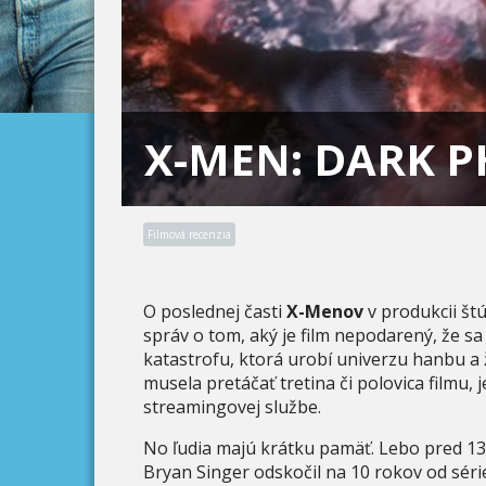
X-MEN: DARK 
Filmová recenzia
O poslednej časti
X-Menov
v produkcii št
správ o tom, aký je film nepodarený, že sa
katastrofu, ktorá urobí univerzu hanbu a 
musela pretáčať tretina či polovica filmu, 
streamingovej službe.
No ľudia majú krátku pamäť. Lebo pred 13 
Bryan Singer odskočil na 10 rokov od séri