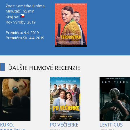
Žner: Komédia/Dráma
Minutáž˝: 95 min
Krajina:
Rok výroby: 2019
Premiéra: 4.4. 2019
Premiéra SK: 4.4. 2019
ĎALŠIE FILMOVÉ RECENZIE
KUKO,
PO VEČIERKE
LEVITICUS