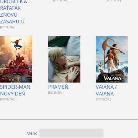
DROBČEK &
[RECENZIA ]
[RECENZIA ]
RAŤAFÁK
ZNOVU
ZASAHUJÚ
[RECENZIA ]
1
SPIDER-MAN:
PRAMEŇ
VAIANA /
NOVÝ DEŇ
VAIANA
[RECENZIA ]
[RECENZIA ]
[RECENZIA ]
Meno: