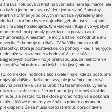
a ani Eva Holubová či Kristína Svarinská nehrajú márne, ale
na každú jednu postavu nájdete jednu slabú. Samotný
Martin Hoffman je od prvých minút síce vykreslený ako
zloduch, ktorému by ste najradšej gebuľu ustrelili aj sami,
ale čím ďalej ho sledujete, tým viac vás irituje a vo vypätých
momentoch hrá pomaly pitvoriacu sa postavu ako
z humoresky. A miestami je mdlý a ľstivé rozhodnutia mu
neveríte. Sekunduje mu žiaľ aj Táňa Vilhelmová v roli
starostky, ktorá je postavičkou do pohody – keď z nej vyjde,
nedokáže sa rozumne rozhodovať. Aj to je súčasť
Bajgarových postáv – no je prekvapujúce, že niektoré vie
uchopiť veľmi dobre a pri iných je to jasný mínus.
To, čo niektorí hodnotia ako skvelé finále, kde sa postupne
objavujú ďalšie a ďalšie postavy, nie je veľmi uspokojivá
slovná prestrelka. Snaha urobiť tu tarantinovskú výmenu
názorov sa síce cení a čierny humor je prítomný v každej
minúte, ale nestačí to. Niektoré promo fotky vám dokonca
ukážu kľúčové momenty vo finále a prídete o moment
prekvapenia. Že sa musia všetci stretnúť, doručiť divné