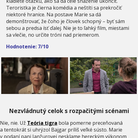
kladiete otázku, ako sa dá celé snaženie ukončiť.
Teroristka je čierna komédia a neštíti sa prekročiť
niektoré hranice. Na postave Marie sa dá
demonštrovať, že čoho je človek schopný – byť sám
sebou a predsa ísť ďalej. Nie je to ľahký film, miestami
sa vlečie, no určite tróni nad priemerom.
Hodnotenie: 7/10
Nezvládnutý celok s rozpačitými scénami
Nie, nie. Už
Teória tigra
bola pomerne preceňovaná
a tentokrát si uhrýzol Bajgar príliš veľké sústo. Marie
v podaní pani Janžurovej nesklame hereckým výkonom