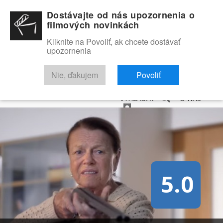
Dostávajte od nás upozornenia o
filmových novinkách
Kliknite na Povoliť, ak chcete dostávať
upozornenia
NOVINKY
RECENZIE
TRAILERY
FILMOVÁ DATABÁZA
Nie, ďakujem
Povoliť
VYHĽADAŤ
O NÁS
5.0