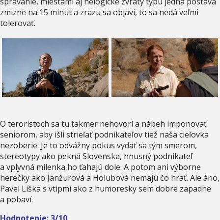
správanie, miestami aj nelogické zvraty typu jedna postava
zmizne na 15 minút a zrazu sa objaví, to sa nedá veľmi
tolerovať.
O teroristoch sa tu takmer nehovorí a nábeh imponovať
seniorom, aby išli strieľať podnikateľov tiež naša cieľovka
nezoberie. Je to odvážny pokus vydať sa tým smerom,
stereotypy ako pekná Slovenska, hnusný podnikateľ
a vplyvná milenka ho ťahajú dole. A potom ani výborne
herečky ako Janžurová a Holubová nemajú čo hrať. Ale áno,
Pavel Liška s vtipmi ako z humoresky sem dobre zapadne
a pobaví.
Hodnotenie: 3/10