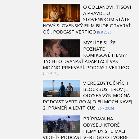
O GOLIANOVI, TISOVI
A PRAVDE O
SLOVENSKOM ŠTÁTE.
NOVÝ SLOVENSKÝ FILM BUDE OTVÁRAŤ
OČI. PODCAST VERTIGO
[8.8 2026]
MYSLÍTE SI, ŽE
POZNÁTE
KOMIKSOVÉ FILMY?
TÝCHTO DVANÁSŤ ADAPTÁCIÍ VÁS
MOŽNO PREKVAPÍ. PODCAST VERTIGO
[1.8 2026]
V ÉRE ZBYTOČNÝCH
BLOCKBUSTEROV JE
ODYSEA VÝNIMOČNÁ.
PODCAST VERTIGO AJ O FILMOCH KAVEJ
2, PRAMEŇ A LEVITICUS
[26.7 2026]
PRÍPRAVA NA
ODYSEU: KTORÉ
FILMY BY STE MALI
VIDIEŤ? PODCAST VERTIGO O TVORBE