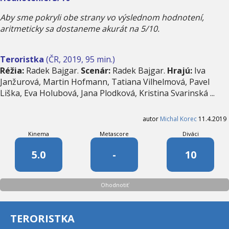
Aby sme pokryli obe strany vo výslednom hodnotení,
aritmeticky sa dostaneme akurát na 5/10.
Teroristka
(ČR, 2019, 95 min.)
Réžia:
Radek Bajgar.
Scenár:
Radek Bajgar.
Hrajú:
Iva
Janžurová, Martin Hofmann, Tatiana Vilhelmová, Pavel
Liška, Eva Holubová, Jana Plodková, Kristina Svarinská ...
autor
Michal Korec
11.4.2019
Kinema
Metascore
Diváci
5.0
-
10
Ohodnotiť
TERORISTKA