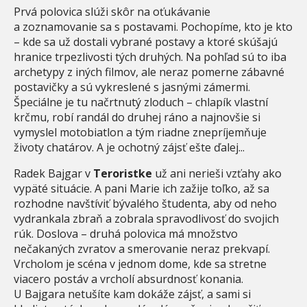
Prvá polovica slúži skôr na oťukávanie
a zoznamovanie sa s postavami. Pochopíme, kto je kto
– kde sa už dostali vybrané postavy a ktoré skúšajú
hranice trpezlivosti tých druhých. Na pohľad sú to iba
archetypy z iných filmov, ale neraz pomerne zábavné
postavičky a sú vykreslené s jasnými zámermi.
Špeciálne je tu načrtnutý zloduch – chlapík vlastní
krčmu, robí randál do druhej ráno a najnovšie si
vymyslel motobiatlon a tým riadne znepríjemňuje
životy chatárov. A je ochotný zájsť ešte ďalej...
Radek Bajgar v
Teroristke
už ani nerieši vzťahy ako
vypäté situácie. A pani Marie ich zažije toľko, až sa
rozhodne navštíviť bývalého študenta, aby od neho
vydrankala zbraň a zobrala spravodlivosť do svojich
rúk. Doslova – druhá polovica má množstvo
nečakaných zvratov a smerovanie neraz prekvapí.
Vrcholom je scéna v jednom dome, kde sa stretne
viacero postáv a vrcholí absurdnosť konania.
U Bajgara netušíte kam dokáže zájsť, a sami si