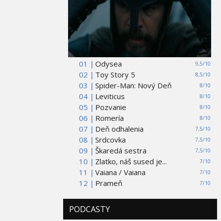
01 |
Odysea
9,5/10
02 |
Toy Story 5
8,5/10
03 |
Spider-Man: Nový Deň
8/10
04 |
Leviticus
8/10
05 |
Pozvanie
8/10
06 |
Romería
8/10
07 |
Deň odhalenia
7,5/10
08 |
Srdcovka
7,5/10
09 |
Škaredá sestra
7,5/10
10 |
Zlatko, náš sused je...
7/10
11 |
Vaiana / Vaiana
7/10
12 |
Prameň
7/10
PODCASTY