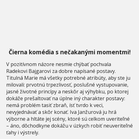
Čierna komédia s nečakanými momentmi!
V pozitívnom názore nesmie chýbať pochvala
Radekovi Bajgarovi za dobre napísané postavy.
Titulná Marie má všetky potrebné atribúty, aby ste ju
milovali: prvotnú trpezlivosť, poslušné vystupovanie,
jasné životné princípy a neskôr aj výhybku, po ktorej
dokáže prešaltovať na úplne iný charakter postavy:
nemá problém tasiť zbraň, ísť tvrdo k veci,
nevyjednávať a skôr konať. Iva Janžurová ju hrá
výborne a hltáte jej scény, ktoré sú celkom uveriteľné
– áno, dôchodkyne dokážu v úzkych robiť neuveriteľné
ťahy i výstrely.