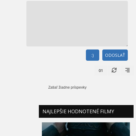
:)
ODOSLAŤ
01
Zatiaľ žiadne príspevky
NAJLEPŠIE HODNOTENÉ FILMY