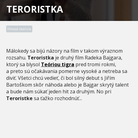
TERORISTKA
Filmová recenzia
Málokedy sa bijú názory na film v takom výraznom
rozsahu.
Teroristka
je druhý film Radeka Bajgara,
ktorý sa blysol
Teóriou tigra
pred tromi rokmi,
a preto sú očakávania pomerne vysoké a netreba sa
diviť. Všetci chcú vedieť, či bol silný debut s Jiřím
Bartoškom skôr náhoda alebo je Bajgar skrytý talent
a bude nám súkať jeden hit za druhým. No pri
Teroristke
sa ťažko rozhodnúť...