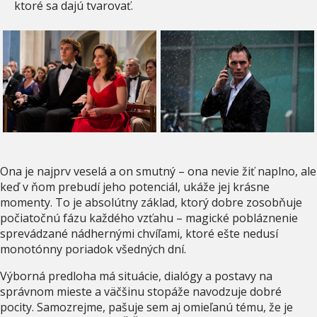
ktoré sa dajú tvarovať.
Ona je najprv veselá a on smutný – ona nevie žiť naplno, ale
keď v ňom prebudí jeho potenciál, ukáže jej krásne
momenty. To je absolútny základ, ktorý dobre zosobňuje
počiatočnú fázu každého vzťahu – magické pobláznenie
sprevádzané nádhernými chvíľami, ktoré ešte nedusí
monotónny poriadok všedných dní.
Výborná predloha má situácie, dialógy a postavy na
správnom mieste a väčšinu stopáže navodzuje dobré
pocity. Samozrejme, pašuje sem aj omieľanú tému, že je