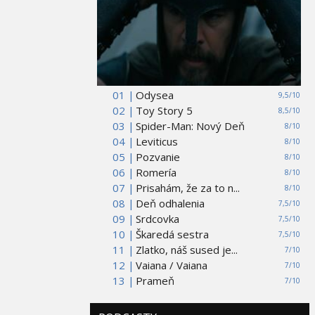
01 |
Odysea
9,5/10
02 |
Toy Story 5
8,5/10
03 |
Spider-Man: Nový Deň
8/10
04 |
Leviticus
8/10
05 |
Pozvanie
8/10
06 |
Romería
8/10
07 |
Prisahám, že za to n...
8/10
08 |
Deň odhalenia
7,5/10
09 |
Srdcovka
7,5/10
10 |
Škaredá sestra
7,5/10
11 |
Zlatko, náš sused je...
7/10
12 |
Vaiana / Vaiana
7/10
13 |
Prameň
7/10