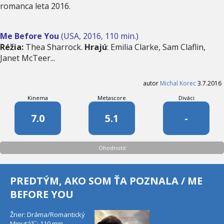
romanca leta 2016.
Me Before You
(USA, 2016, 110 min.)
Réžia:
Thea Sharrock.
Hrajú
: Emilia Clarke, Sam Claflin,
Janet McTeer...
autor
Michal Korec
3.7.2016
Kinema
Metascore
Diváci
7.0
5.1
-
Ohodnotiť
PREDTÝM, AKO SOM ŤA POZNALA / ME
BEFORE YOU
Žner: Dráma/Romantický
Minutáž˝: 110 min