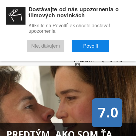
Dostávajte od nás upozornenia o
filmových novinkách
Kliknite na Povoliť, ak chcete dostávať
upozornenia
NOVINKY
RECENZIE
TRAILERY
FILMOVÁ DATABÁZA
Nie, ďakujem
Povoliť
VYHĽADAŤ
O NÁS
7.0
PREDTÝM, AKO SOM ŤA