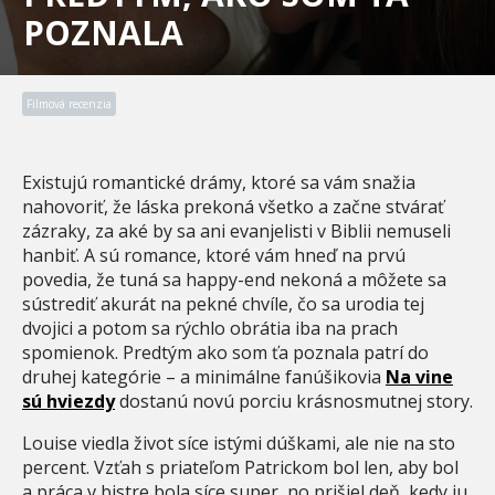
POZNALA
Filmová recenzia
Existujú romantické drámy, ktoré sa vám snažia
nahovoriť, že láska prekoná všetko a začne stvárať
zázraky, za aké by sa ani evanjelisti v Biblii nemuseli
hanbiť. A sú romance, ktoré vám hneď na prvú
povedia, že tuná sa happy-end nekoná a môžete sa
sústrediť akurát na pekné chvíle, čo sa urodia tej
dvojici a potom sa rýchlo obrátia iba na prach
spomienok. Predtým ako som ťa poznala patrí do
druhej kategórie – a minimálne fanúšikovia
Na vine
sú hviezdy
dostanú novú porciu krásnosmutnej story.
Louise viedla život síce istými dúškami, ale nie na sto
percent. Vzťah s priateľom Patrickom bol len, aby bol
a práca v bistre bola síce super, no prišiel deň, kedy ju