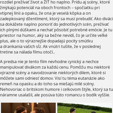
rozdiel prežívať život a ŽIŤ ho naplno. Prídu aj scény, ktoré
žmýkajú potenciál na oboch frontoch – spočiatku pri
vtipnej línii a opaku, že ona je veselá kôpka a on
zadepkovaný džentlment, ktorý sa musí prebudiť. Ako diváci
sa dokážete naplno ponoriť do jednotlivých scén, prežívať
ich plnými dúškami a nechať pôsobiť potrebné emócie. Je tu
priestor na humor, aký sa bežne nevidí, čo je určite veľké
plus, ale o to výraznejšie dopadajú pocity smútku
a drankania vašich sĺz. Ak vnútri tušíte, že v poslednej
tretine sa nálada filmu otočí...
A predsa nie je tento film nevhodne cynický a nechce
manipulovať divákom za každú cenu. Pomôžu mu niektoré
výrazné scény a navodzovanie niektorých dilem, ktoré si
môžete sami odniesť domov. Visí tu téma eutanázie ako
remeň na opasku a do toho sa miešajú milé scény.
Nehovoriac o britskom humore i celkovom štýle, ktorý sa tu
náramne usalašil, ale posúva túto romancu o bodík vyššie.