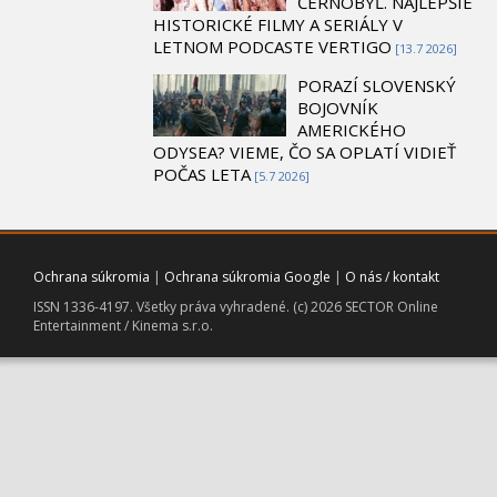
ČERNOBYĽ. NAJLEPŠIE
HISTORICKÉ FILMY A SERIÁLY V
LETNOM PODCASTE VERTIGO
[13.7 2026]
PORAZÍ SLOVENSKÝ
BOJOVNÍK
AMERICKÉHO
ODYSEA? VIEME, ČO SA OPLATÍ VIDIEŤ
POČAS LETA
[5.7 2026]
Ochrana súkromia
|
Ochrana súkromia Google
|
O nás / kontakt
ISSN 1336-4197. Všetky práva vyhradené. (c) 2026 SECTOR Online
Entertainment / Kinema s.r.o.