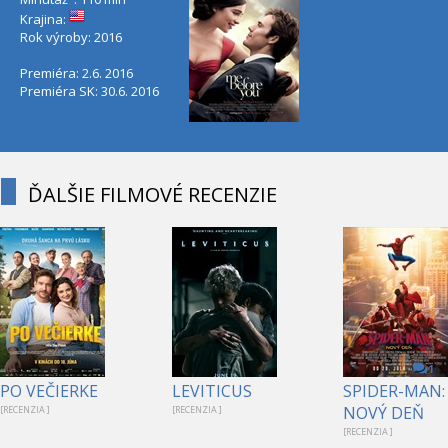
Krajina:
Rok výroby: 2016
Premiéra: 2.6. 2016
Premiéra SK: 30.6. 2016
ĎALŠIE FILMOVÉ RECENZIE
1
PO VEČIERKE
LEVITICUS
SPIDER-MAN:
NOVÝ DEŇ
[RECENZIA ]
[RECENZIA ]
[RECENZIA ]