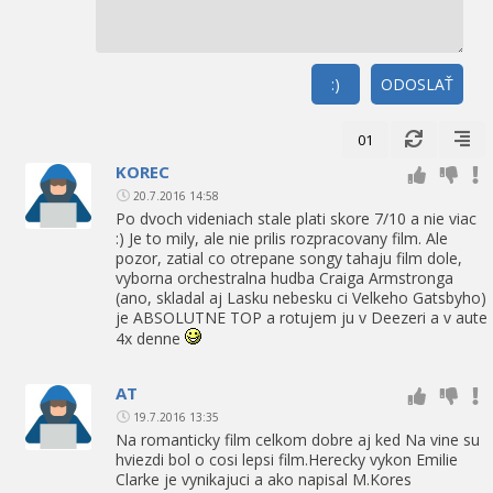
:)
ODOSLAŤ
01
KOREC
20.7.2016 14:58
Po dvoch videniach stale plati skore 7/10 a nie viac
:) Je to mily, ale nie prilis rozpracovany film. Ale
pozor, zatial co otrepane songy tahaju film dole,
vyborna orchestralna hudba Craiga Armstronga
(ano, skladal aj Lasku nebesku ci Velkeho Gatsbyho)
je ABSOLUTNE TOP a rotujem ju v Deezeri a v aute
4x denne
AT
19.7.2016 13:35
Na romanticky film celkom dobre aj ked Na vine su
hviezdi bol o cosi lepsi film.Herecky vykon Emilie
Clarke je vynikajuci a ako napisal M.Kores