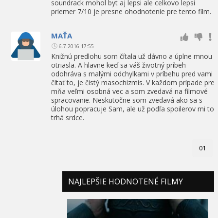
soundrack mohol byt aj lepsi ale celkovo lepsi
priemer 7/10 je presne ohodnotenie pre tento film.
MAŤA
6.7.2016 17:55
Knižnú predlohu som čítala už dávno a úplne mnou
otriasla. A hlavne keď sa váš životný príbeh
odohráva s malými odchylkami v príbehu pred vami
čítať to, je čistý masochizmis. V každom prípade pre
mňa veľmi osobná vec a som zvedavá na filmové
spracovanie. Neskutočne som zvedavá ako sa s
úlohou popracuje Sam, ale už podľa spoilerov mi to
trhá srdce.
01
NAJLEPŠIE HODNOTENÉ FILMY