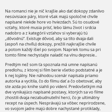
Na romanci nie je nič krajšie ako dať dokopy zdanlivo
nesúvisiace páry, ktoré však majú spoločné chvíle
napísané niekde hore vo hviezdach. Sú to osudové
vzťahy, ktoré musia prísť, lebo lámu život i srdcia
nadobro a z kategórii vzťahov si vyberajú tú
„dôvodnú“. Existuje dôvod, aby sa títo dvaja dali
(aspoň na chvíľu) dokopy, prežili najkrajšie chvíle
a potom každý išiel po svojom. Napriek tomu sa pri
tomto filme nechystajte naladiť na vlnu depresie...
Predtým než som ťa spoznala má umne napísanú
predlohu, z ktorej si film berie všetko podstatné a je
k nej lojálny. Nie náhodou scenár napísala priamo
autorka a vycítila, čo do filmu dať a čo obetovať, aby
ste azda po knihe siahli po videní. Predovšetkým má
dve vynikajúco napísané postavy, ktorých sa vo filme
zhostili dvaja nezabudnuteľní herci, čo je ultimátny
recept na úspech. Nesprávajú sa vôbec neprirodzene,
vo svojom jadre majú dobre nachystané protiklady,