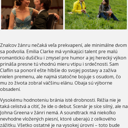
Znalcov žánru nečaká veľa prekvapení, ale minimálne dvom
sa podvolia. Emilia Clarke má vynikajúci talent pre malú
romantickú dušičku i zmysel pre humor a jej herecký výkon
prináša presne tú vhodnú mieru vtipu i srdečnosti. Sam
Claflin sa ponoril ešte hlbšie do svojej postavy a zažíva
nielen premenu, ale najmä statočne bojuje s osudom, čo
mu zo života zobral väčšinu elánu. Obaja sú výborne
obsadení.
Vysokému hodnoteniu bránia isté drobnosti. Réžia nie je
taká celistvá a cítiť, že ide o debut. Scenár je síce silný, ale na
Johna Greena v žánri nemá. A soundtrack má niekoľko
nevhodne vložených piesní, ktoré uberajú z celkového
zážitku. Všetko ostatné je na vysokej úrovni – toto bude