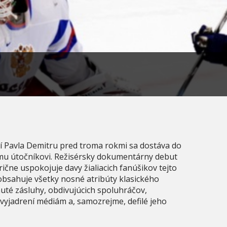
 Pavla Demitru pred troma rokmi sa dostáva do
mu útočníkovi. Režisérsky dokumentárny debut
ične uspokojuje davy žialiacich fanúšikov tejto
sahuje všetky nosné atribúty klasického
uté zásluhy, obdivujúcich spoluhráčov,
vyjadrení médiám a, samozrejme, defilé jeho