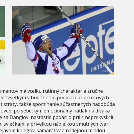
umentov má vcelku rutinný charakter a zručne
predovšetkým v hudobnom podmaze či pri citových
it straty, takže spomínanie zúčastnených nadobúda
ovedí po sebe, tým emocionálny nátlak na diváka
sa Danglovi našťastie podarilo príliš neprekysličiť
i sviečkami a priveľkou nádielkou smutných tvárí
rejavom kolegov-kamarátov a nádejnou mladou