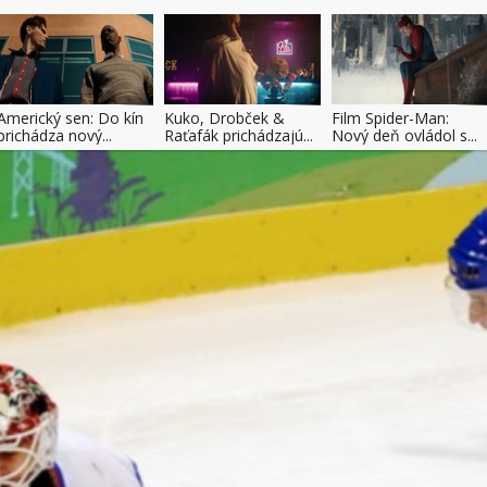
Americký sen: Do kín
Kuko, Drobček &
Film Spider-Man:
prichádza nový...
Raťafák prichádzajú...
Nový deň ovládol s...