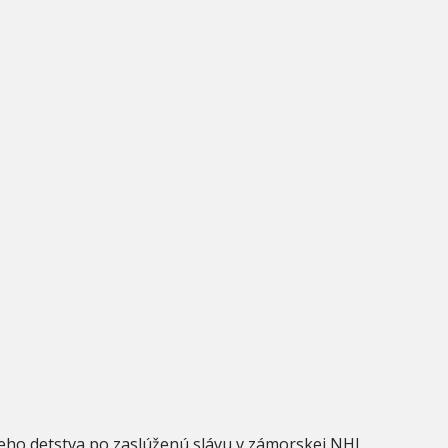
leho detstva po zaslúženú slávu v zámorskej NHL