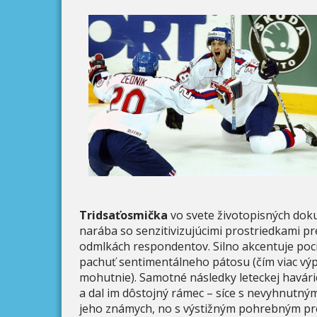
Tridsaťosmička
vo svete životopisných dok
narába so senzitivizujúcimi prostriedkami 
odmlkách respondentov. Silno akcentuje poc
pachuť sentimentálneho pátosu (čím viac výp
mohutnie). Samotné následky leteckej havárie 
a dal im dôstojný rámec – síce s nevyhnutným
jeho známych, no s výstižným pohrebným p