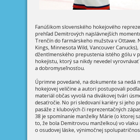
Fanúšikom slovenského hokejového reprezen
prehľad Demitrových najslávnejších momento
Trenčín do farmárskeho mužstva v Ottawe. Nas
Kings, Minnesota Wild, Vancouver Canucks),
džentlmenského prepustenia istého gólu v p
hokejistu, ktorý sa nikdy nevedel vyrovnáva
a dobromyseľnosťou.
Úprimne povedané, na dokumente sa nedá nev
hokejovej veličine a autori postupovali podľ
materiál občas vyvolá na divákovej tvári úsm
desaťročie. No pri sledovaní kariéry si jeho 
pasáže z klubových či reprezentačných zápas
38 je spomínanie manželky Márie (o ktorej 
to, že bola Demitrovou manželkou) vo vlaku 
o osudovej láske, výnimočnej spolupatričnost