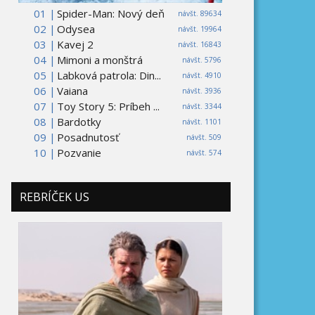
01 |
Spider-Man: Nový deň
návšt. 89634
02 |
Odysea
návšt. 19964
03 |
Kavej 2
návšt. 16843
04 |
Mimoni a monštrá
návšt. 5796
05 |
Labková patrola: Din...
návšt. 4910
06 |
Vaiana
návšt. 3936
07 |
Toy Story 5: Príbeh ...
návšt. 3344
08 |
Bardotky
návšt. 1101
09 |
Posadnutosť
návšt. 509
10 |
Pozvanie
návšt. 574
REBRÍČEK US