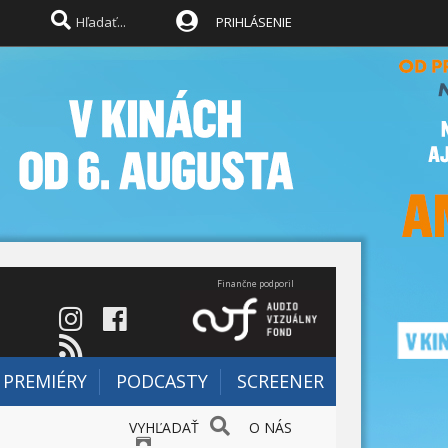
PRIHLÁSENIE
Finančne podporil
PREMIÉRY
PODCASTY
SCREENER
VYHĽADAŤ
O NÁS