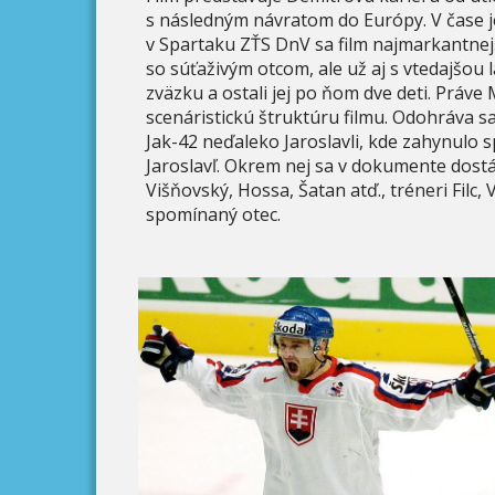
s následným návratom do Európy. V čase 
v Spartaku ZŤS DnV sa film najmarkantnej
so súťaživým otcom, ale už aj s vtedajšou
zväzku a ostali jej po ňom dve deti. Práv
scenáristickú štruktúru filmu. Odohráva sa
Jak-42 neďaleko Jaroslavli, kde zahynulo
Jaroslavľ. Okrem nej sa v dokumente dostá
Višňovský, Hossa, Šatan atď., tréneri Filc,
spomínaný otec.