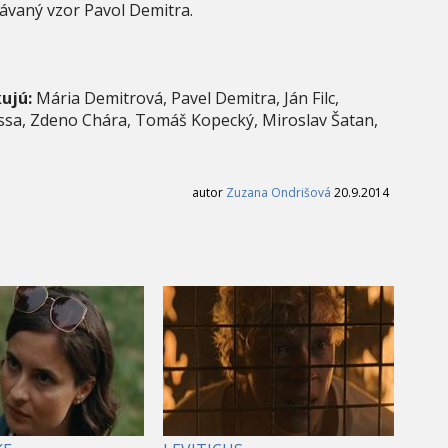
návaný vzor Pavol Demitra.
ujú:
Mária Demitrová, Pavel Demitra, Ján Filc,
ssa, Zdeno Chára, Tomáš Kopecký, Miroslav Šatan,
autor
Zuzana Ondrišová
20.9.2014