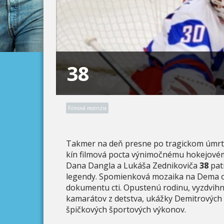
38
Filmová recenzia
Takmer na deň presne po tragickom úmrtí
kín filmová pocta výnimočnému hokejové
Dana Dangla a Lukáša Zednikoviča
38
patr
legendy. Spomienková mozaika na Dema ob
dokumentu cti. Opustenú rodinu, vyzdvihn
kamarátov z detstva, ukážky Demitrových 
špičkových športových výkonov.