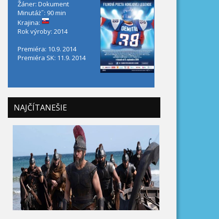
Žáner: Dokument
Minutáż˝: 90 min
Krajina:
Rok výroby: 2014
Premiéra: 10.9. 2014
Premiéra SK: 11.9. 2014
NAJČÍTANEŠIE