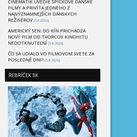
CINEMATIK UVEDIE ŠPIČKOVÉ DÁNSKE
FILMY A PRIVÍTA JEDNÉHO Z
NAJVÝZNAMNEJŠÍCH DÁNSKYCH
REŽISÉROV
[5.8 2026]
AMERICKÝ SEN: DO KÍN PRICHÁDZA
NOVÝ FILM OD TVORCOV KINOHITU
NEDOTKNUTEĽNÍ
[5.8 2026]
ČO SA UDIALO VO FILMOVOM SVETE ZA
POSLEDNÉ DNI?
[5.8 2026]
REBRÍČEK SK