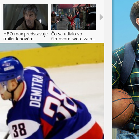
HBO max predstavuje
Čo sa udialo vo
trailer k novém...
filmovom svete za p...