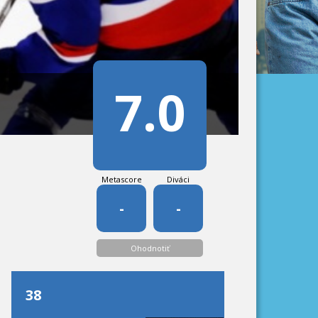
7.0
Metascore
Diváci
-
-
Ohodnotiť
38