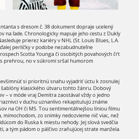
tanta s dresom č. 38 dokument dopraje ucelený
v na ľade. Chronologicky mapuje jeho cestu z Dukly
leduje prierez kariéry v NHL (St. Louis Blues, L.A.
 ďalej perličky v podobe nezabudnuteľne
rospech Scotta Younga či osobitých povahových čŕt
ť s prehrou, no v súkromí sršal humorom
šimnúť si prioritnú snahu vyjadriť úctu k zosnulej
a šablóny klasického útvaru tohto žánru. Dobový
ev – v móde vraj Demitra zaostával vždy o jedno
priaznivci v duchu uznanlivo rekapitulujú známe
ov na OH či MS. Tou sentimentálnejšou líniou filmu
sa, mimochodom, zo snímky nedozvieme nič viac, než
idúcom do Ruska k miestu nehody. Jej slová svedčia
i, a tým pádom o pálčivo zraňujúcej strate manžela.