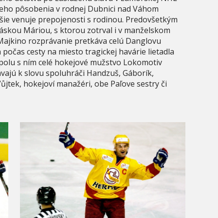
jeho pôsobenia v rodnej Dubnici nad Váhom
šie venuje prepojenosti s rodinou. Predovšetkým
 láskou Máriou, s ktorou zotrval i v manželskom
e Majkino rozprávanie pretkáva celú Danglovu
 počas cesty na miesto tragickej havárie lietadla
 spolu s ním celé hokejové mužstvo Lokomotiv
vajú k slovu spoluhráči Handzuš, Gáborík,
 Vůjtek, hokejoví manažéri, obe Paľove sestry či