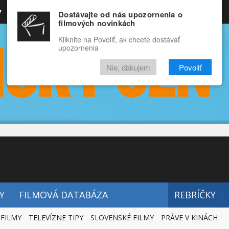
y
Rozprávky
Funny
Docu
Dostávajte od nás upozornenia o
filmových novinkách
RECENZIE
VIDEÁ
FILMY
Kliknite na Povoliť, ak chcete dostávať
upozornenia
Nie, ďakujem
Povoliť
Y
FILMOVÁ DATABÁZA
REBRÍČKY
 FILMY
TELEVÍZNE TIPY
SLOVENSKÉ FILMY
PRÁVE V KINÁCH