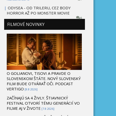
|
ODYSEA - OD TRILERU, CEZ BODY
HORROR AŽ PO MONSTER MOVIE
0
FILMOVÉ NOVINKY
O GOLIANOVI, TISOVI A PRAVDE O
SLOVENSKOM ŠTÁTE. NOVÝ SLOVENSKÝ
FILM BUDE OTVÁRAŤ OČI. PODCAST
VERTIGO
[8.8 2026]
ZAČÍNAJÚ SA 4 ŽIVLY. ŠTIAVNICKÝ
FESTIVAL OTVORÍ TÉMU GENERÁCIÍ VO
FILME AJ V ŽIVOTE
[7.8 2026]