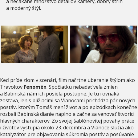
a nečakané množstvo detailov kamery, dobrý strih
a moderný štýl.
Keď príde zlom v scenári, film načrtne uberanie štýlom ako
Travoltov
Fenomén
. Spočiatku nebadať veľa zmien
a Babinská nám ich posiela postupne. Je tu rovnaká
zostava, len s blížiacimi sa Vianocami prichádza pár nových
postáv, ktorým Tomáš mení život a po epizódkach konečne
rozbalí Babinská dianie naplno a začne sa venovať štvorici
hlavných charakterov. Zo svojej šablónovitej povahy práce
i životov vystúpia okolo 23. decembra a Vianoce slúžia ako
katalyzátor pre objavovania súkromia postáv a posúvanie