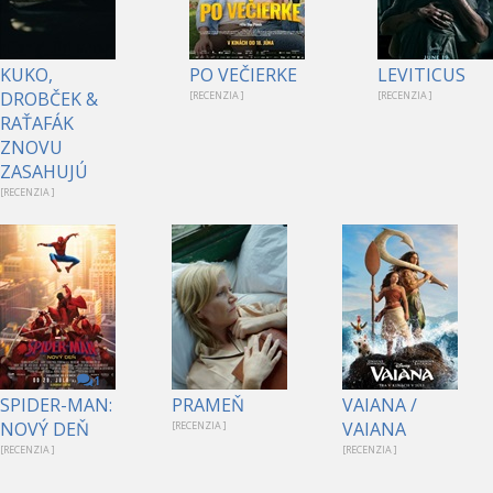
KUKO,
PO VEČIERKE
LEVITICUS
DROBČEK &
[RECENZIA ]
[RECENZIA ]
RAŤAFÁK
ZNOVU
ZASAHUJÚ
[RECENZIA ]
1
SPIDER-MAN:
PRAMEŇ
VAIANA /
NOVÝ DEŇ
VAIANA
[RECENZIA ]
[RECENZIA ]
[RECENZIA ]