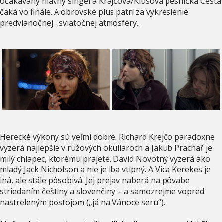
očakávaný hlavný singel a Krajčova/Klusova pesnička Cesta
čaká vo finále. A obrovské plus patrí za vykreslenie
predvianočnej i sviatočnej atmosféry..
Herecké výkony sú veľmi dobré. Richard Krejčo paradoxne
vyzerá najlepšie v ružových okuliaroch a Jakub Prachař je
milý chlapec, ktorému prajete. David Novotný vyzerá ako
mladý Jack Nicholson a nie je iba vtipný. A Vica Kerekes je
iná, ale stále pôsobivá. Jej prejav naberá na pôvabe
striedaním češtiny a slovenčiny – a samozrejme vopred
nastreleným postojom („já na Vánoce seru“).