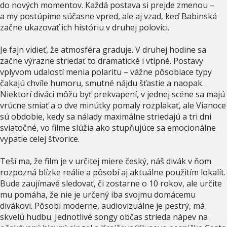
do nových momentov. Každá postava si prejde zmenou –
a my postúpime súčasne vpred, ale aj vzad, keď Babinská
začne ukazovať ich históriu v druhej polovici.
Je fajn vidieť, že atmosféra graduje. V druhej hodine sa
začne výrazne striedať to dramatické i vtipné. Postavy
vplyvom udalostí menia polaritu – vážne pôsobiace typy
čakajú chvíle humoru, smutné nájdu šťastie a naopak.
Niektorí diváci môžu byť prekvapení, v jednej scéne sa majú
vrúcne smiať a o dve minútky pomaly rozplakať, ale Vianoce
sú obdobie, kedy sa nálady maximálne striedajú a tri dni
sviatočné, vo filme slúžia ako stupňujúce sa emocionálne
vypätie celej štvorice.
Teší ma, že film je v určitej miere český, náš divák v ňom
rozpozná blízke reálie a pôsobí aj aktuálne použitím lokalít.
Bude zaujímavé sledovať, či zostarne o 10 rokov, ale určite
mu pomáha, že nie je určený iba svojmu domácemu
divákovi. Pôsobí moderne, audiovizuálne je pestrý, má
skvelú hudbu. Jednotlivé songy občas strieda nápev na