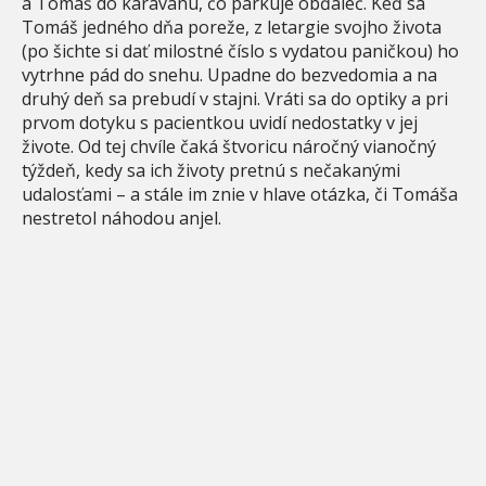
a Tomáš do karavanu, čo parkuje obďaleč. Keď sa
Tomáš jedného dňa poreže, z letargie svojho života
(po šichte si dať milostné číslo s vydatou paničkou) ho
vytrhne pád do snehu. Upadne do bezvedomia a na
druhý deň sa prebudí v stajni. Vráti sa do optiky a pri
prvom dotyku s pacientkou uvidí nedostatky v jej
živote. Od tej chvíle čaká štvoricu náročný vianočný
týždeň, kedy sa ich životy pretnú s nečakanými
udalosťami – a stále im znie v hlave otázka, či Tomáša
nestretol náhodou anjel.