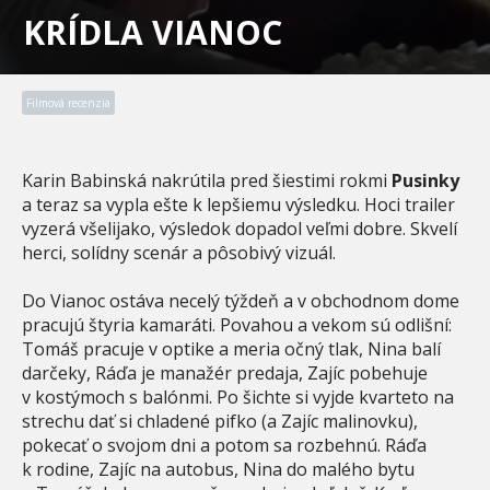
KRÍDLA VIANOC
Filmová recenzia
Karin Babinská nakrútila pred šiestimi rokmi
Pusinky
a teraz sa vypla ešte k lepšiemu výsledku. Hoci trailer
vyzerá všelijako, výsledok dopadol veľmi dobre. Skvelí
herci, solídny scenár a pôsobivý vizuál.
Do Vianoc ostáva necelý týždeň a v obchodnom dome
pracujú štyria kamaráti. Povahou a vekom sú odlišní:
Tomáš pracuje v optike a meria očný tlak, Nina balí
darčeky, Ráďa je manažér predaja, Zajíc pobehuje
v kostýmoch s balónmi. Po šichte si vyjde kvarteto na
strechu dať si chladené pifko (a Zajíc malinovku),
pokecať o svojom dni a potom sa rozbehnú. Ráďa
k rodine, Zajíc na autobus, Nina do malého bytu