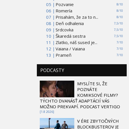
05 |
Pozvanie
8/10
06 |
Romería
8/10
07 |
Prisahám, že za to n...
8/10
08 |
Deň odhalenia
7,5/10
09 |
Srdcovka
7,5/10
10 |
Škaredá sestra
7,5/10
11 |
Zlatko, náš sused je...
7/10
12 |
Vaiana / Vaiana
7/10
13 |
Prameň
7/10
PODCASTY
MYSLÍTE SI, ŽE
POZNÁTE
KOMIKSOVÉ FILMY?
TÝCHTO DVANÁSŤ ADAPTÁCIÍ VÁS
MOŽNO PREKVAPÍ. PODCAST VERTIGO
[1.8 2026]
V ÉRE ZBYTOČNÝCH
BLOCKBUSTEROV JE