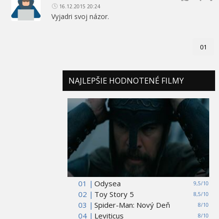
16.12.2015 20:24
Vyjadri svoj názor.
01
NAJLEPŠIE HODNOTENÉ FILMY
01 |
Odysea
9,5/10
02 |
Toy Story 5
8,5/10
03 |
Spider-Man: Nový Deň
8/10
04 |
Leviticus
8/10