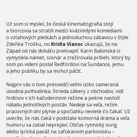
Už som si myslel, že česká kinematografia stojí
a tvorcovia sa stratili medzi kvázimilými komédiami
o vzťahových pletkách a jednoduchou zábavou v štýle
Zdeňka Trošku, no
Krídla Vianoc
ukazujú, že na
Západ od nás dokážu prekvapiť. Karin Babinská si
vymyslela námet, scenár a zrežírovala príbeh, ktorý by
som po videní poslal Redfordovi na Sundance, jemu
a jeho publiku by sa mohol páčiť..
Najprv vás o tom presvedčí veľmi úzko zameraná
úvodná polhodinka. Strieda zábery z obchodov, vidí
hrdinov v ich kažodennom režime a pekne nastolí
náladu jednotlivých postáv. Nedeje sa veľa, režim
pracovných dní plynie a spočiatku neviete čo čakať. Už
uveríte, že nás čaká v podstate komorná dráma a veľa
humoru sa zatiaľ neprejaví. Občas rytmický song
alebo lyrická pasáž na zafúkanom parkovisku –