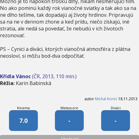
Možno je to napokon trošku dlhý, nikam nesmerujúci film.
No ako pominú každý rok vianočné sviatky a tak ako sa na
ne dlho tešíme, tak dopadajú aj životy hrdinov. Pripravujú
sa na ne v dennom zhone a keď prídu, niečo získajú, iné
stratia, ale nedá sa povedať, že nebudú v ich životoch
rezonovať.
PS – Cynici a diváci, ktorých vianočná atmosféra z plátna
neosloví, si môžu bod-dva odpočítať.
Křídla Vánoc
(ČR, 2013, 110 min.)
Réžia:
Karin Babinská
autor
Michal Korec
18.11.2013
Kinema
Metascore
Diváci
7.0
-
-
Ohodnotiť