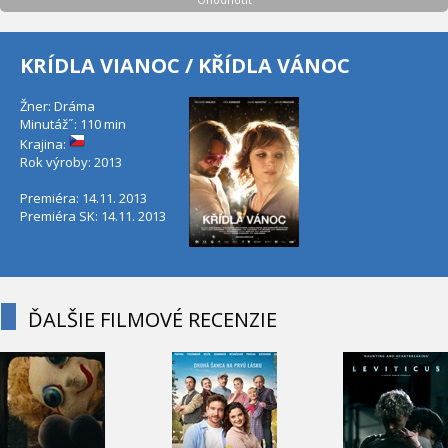
KRÍDLA VIANOC / KŘÍDLA VÁNOC
Žner: Dráma
Minutáž˝: 110 min
Krajina:
Rok výroby: 2013
Premiéra: 14.11. 2013
Premiéra SK: 14.11. 2013
ĎALŠIE FILMOVÉ RECENZIE