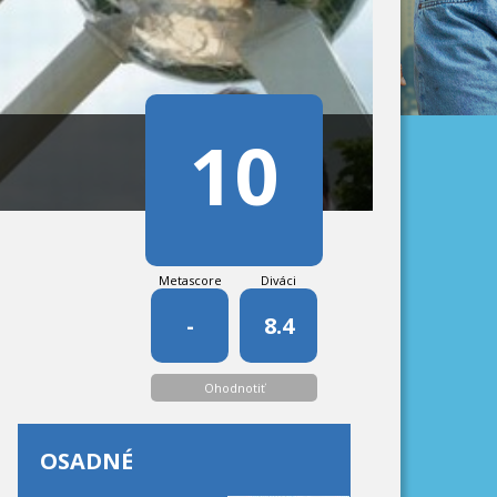
10
Metascore
Diváci
-
8.4
Ohodnotiť
OSADNÉ