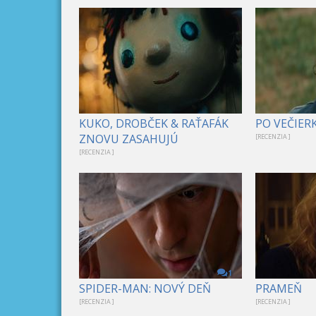
KUKO, DROBČEK & RAŤAFÁK
PO VEČIER
ZNOVU ZASAHUJÚ
[RECENZIA ]
[RECENZIA ]
1
SPIDER-MAN: NOVÝ DEŇ
PRAMEŇ
[RECENZIA ]
[RECENZIA ]