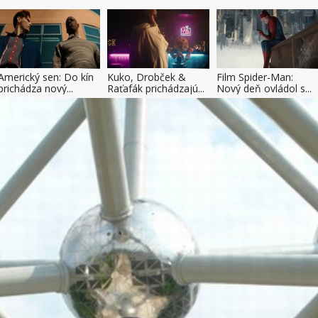
Americký sen: Do kín
Kuko, Drobček &
Film Spider-Man:
prichádza nový...
Raťafák prichádzajú...
Nový deň ovládol s...