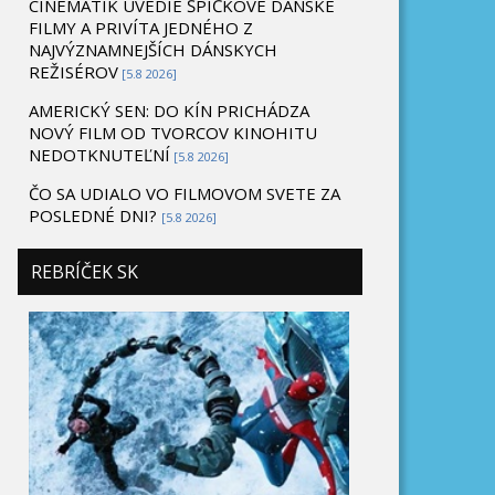
CINEMATIK UVEDIE ŠPIČKOVÉ DÁNSKE
FILMY A PRIVÍTA JEDNÉHO Z
NAJVÝZNAMNEJŠÍCH DÁNSKYCH
REŽISÉROV
[5.8 2026]
AMERICKÝ SEN: DO KÍN PRICHÁDZA
NOVÝ FILM OD TVORCOV KINOHITU
NEDOTKNUTEĽNÍ
[5.8 2026]
ČO SA UDIALO VO FILMOVOM SVETE ZA
POSLEDNÉ DNI?
[5.8 2026]
REBRÍČEK SK