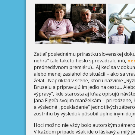
Zatiaľ poslednému prírastku slovenskej dokume
nehrá“ (ale takéto heslo sprevádzalo inú,
ne
prednedávnom premiéru)... Aj keď sa v dokum
alebo menej zasiahol do situácií – ako sa vr
želal... Napríklad v scéne, ktorú nazvime „R
Bruselu a pripravujú im jedlo na cestu... Al
výpravy“, kde starosta aj kňaz opisujú náv
Jána Figeľa svojim manželkám – prirodzene, ka
a výsledné „poskladanie“ jednotlivých záber
zostrihu by výsledok pôsobil úplne iným do
Hoci možno nie vždy bolo autorským zámerom
V každom prípade však ide o láskavý a milý p