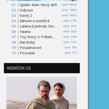
01 |
Spider-Man: Nový deň
návšt. 89634
02 |
Odysea
návšt. 19964
03 |
Kavej 2
návšt. 16843
04 |
Mimoni a monštrá
návšt. 5796
05 |
Labková patrola: Din...
návšt. 4910
06 |
Vaiana
návšt. 3936
07 |
Toy Story 5: Príbeh ...
návšt. 3344
08 |
Bardotky
návšt. 1101
09 |
Posadnutosť
návšt. 509
10 |
Pozvanie
návšt. 574
REBRÍČEK US