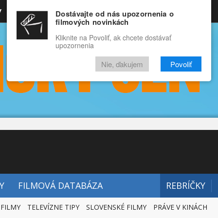
y
Rozprávky
Funny
Docu
Dostávajte od nás upozornenia o
filmových novinkách
RECENZIE
VIDEÁ
FILMY
Kliknite na Povoliť, ak chcete dostávať
upozornenia
Nie, ďakujem
Povoliť
Y
FILMOVÁ DATABÁZA
REBRÍČKY
 FILMY
TELEVÍZNE TIPY
SLOVENSKÉ FILMY
PRÁVE V KINÁCH