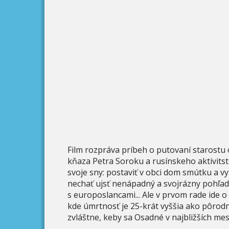
Film rozpráva príbeh o putovaní starostu
kňaza Petra Soroku a rusínskeho aktivitst
svoje sny: postaviť v obci dom smútku a vy
nechať ujsť nenápadný a svojrázny pohľad 
s europoslancami... Ale v prvom rade ide o 
kde úmrtnosť je 25-krát vyššia ako pôrodn
zvláštne, keby sa Osadné v najbližších mes