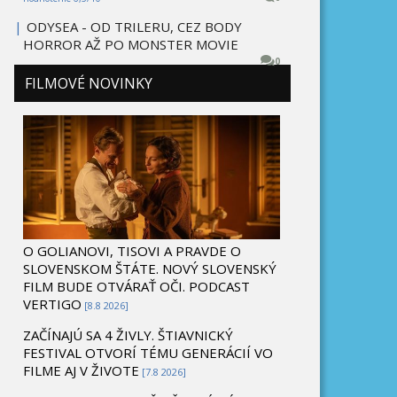
|
ODYSEA - OD TRILERU, CEZ BODY
HORROR AŽ PO MONSTER MOVIE
0
FILMOVÉ NOVINKY
O GOLIANOVI, TISOVI A PRAVDE O
SLOVENSKOM ŠTÁTE. NOVÝ SLOVENSKÝ
FILM BUDE OTVÁRAŤ OČI. PODCAST
VERTIGO
[8.8 2026]
ZAČÍNAJÚ SA 4 ŽIVLY. ŠTIAVNICKÝ
FESTIVAL OTVORÍ TÉMU GENERÁCIÍ VO
FILME AJ V ŽIVOTE
[7.8 2026]