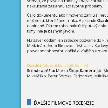
scenári, že práve do rodinky kňaza Soroku sa
nakrúcania zasiahnu zdravotné problémy.
Čaro dokumentu ako fimového žánru si neu
možnosti, ktoré žáner núka. V prípade
Osad
naplnené. Okrem toho: nakrútiť pútavý doku
filmy, nie je bežným javom.
Na záver dodám len srdečné pozvanie do kin
Medzinárodnom filmovom festivale v Karlovýc
pravdepodobnosťou dočká aj ďalších uznaní.
Osadné
(Slovensko, 2009, 65 min)
Scenár a réžia:
Marko Škop.
Kamera
: Ján M
Mikuláško, Peter Soroka, Fedor Vico, Milušk
ĎALŠIE FILMOVÉ RECENZIE