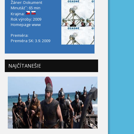
Žáner: Dokument
Minutáż˝: 65 min
Krajina:
Rok výroby: 2009
Homepage
www
Premiéra:
Premiéra SK: 3.9. 2009
NAJČÍTANEŠIE