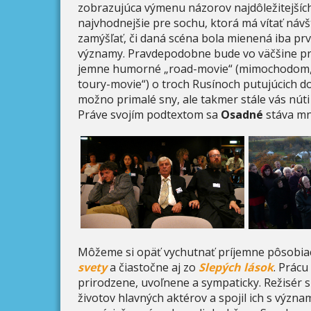
zobrazujúca výmenu názorov najdôležitejšíc
najvhodnejšie pre sochu, ktorá má vítať návš
zamýšľať, či daná scéna bola mienená iba prv
významy. Pravdepodobne bude vo väčšine príp
jemne humorné „road-movie“ (mimochodom, o
toury-movie“) o troch Rusínoch putujúcich d
možno primalé sny, ale takmer stále vás núti
Práve svojím podtextom sa
Osadné
stáva mn
Môžeme si opäť vychutnať príjemne pôsobia
svety
a čiastočne aj zo
Slepých lások
. Prácu
prirodzene, uvoľnene a sympaticky. Režisér
životov hlavných aktérov a spojil ich s výz