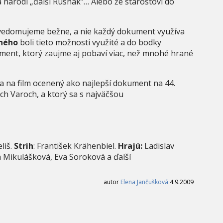
 narodí „ďalší Rusnak”… Alebo že starostovi do
vedomujeme bežne, a nie každý dokument využíva
ného
boli tieto možnosti využité a do bodky
ment, ktorý zaujme aj pobaví viac, než mnohé hrané
a na film ocenený ako najlepší dokument na 44.
h Varoch, a ktorý sa s najväčšou
eliš.
Strih
: František Krähenbiel.
Hrajú:
Ladislav
a Mikulášková, Eva Soroková a ďalší
autor
Elena Jančušková
4.9.2009