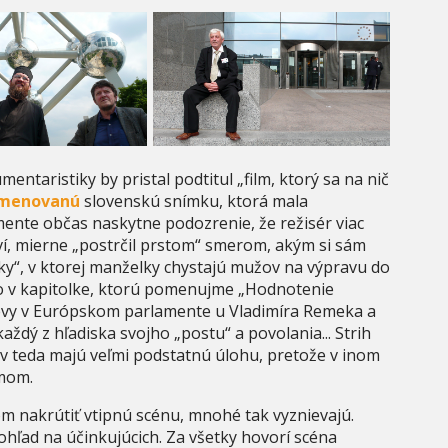
ntaristiky by pristal podtitul „film, ktorý sa na nič
menovanú
slovenskú snímku, ktorá mala
ente občas naskytne podozrenie, že režisér viac
aví, mierne „postrčil prstom“ smerom, akým si sám
yzky“, v ktorej manželky chystajú mužov na výpravu do
ebo v kapitolke, ktorú pomenujme „Hodnotenie
števy v Európskom parlamente u Vladimíra Remeka a
ždý z hľadiska svojho „postu“ a povolania... Strih
ov teda majú veľmi podstatnú úlohu, pretože v inom
jmom.
 nakrútiť vtipnú scénu, mnohé tak vyznievajú.
ohľad na účinkujúcich. Za všetky hovorí scéna