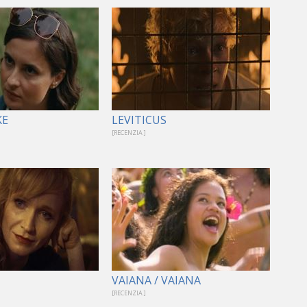
KE
LEVITICUS
[RECENZIA ]
VAIANA / VAIANA
[RECENZIA ]