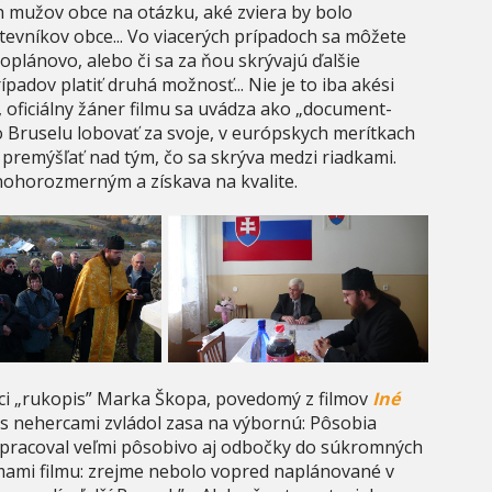
h mužov obce na otázku, aké zviera by bolo
tevníkov obce... Vo viacerých prípadoch sa môžete
oplánovo, alebo či sa za ňou skrývajú ďalšie
adov platiť druhá možnosť... Nie je to iba akési
ficiálny žáner filmu sa uvádza ako „document-
o Bruselu lobovať za svoje, v európskych merítkach
 premýšľať nad tým, čo sa skrýva medzi riadkami.
ohorozmerným a získava na kvalite.
ci „rukopis” Marka Škopa, povedomý z filmov
Iné
 s nehercami zvládol zasa na výbornú: Pôsobia
 spracoval veľmi pôsobivo aj odbočky do súkromných
namami filmu: zrejme nebolo vopred naplánované v