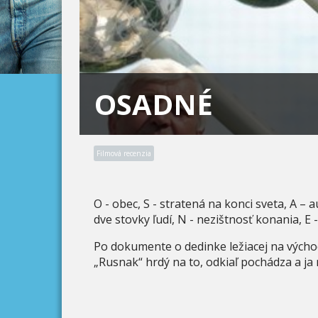
OSADNÉ
Filmová recenzia
O - obec, S - stratená na konci sveta, A – 
dve stovky ľudí, N - nezištnosť konania, E
Po dokumente o dedinke ležiacej na výcho
„Rusnak“ hrdý na to, odkiaľ pochádza a ja 