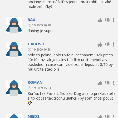
bociany ich roznášali? A jeden mrak robil len také
malé zrúdičky?
RAX
1.9.2009 20:28
dabing je super....
GABOSH
1.9.2009 16:18
bolo to pekne, bolo to fajn, nechapem vsak preco
10/10 - az tak genialny ten film urcite nebol a v
poslednom case som videl zopar lepsich... 8/10 by
mu urcite stacilo :)
ROMAN
1.9.2009 15:03
Kurňa, tak Pavla Lišku ako Dug-a (ano prekladatelia
si to občas tak trochu uľahčili) by som chcel počuť
.
NIEDS