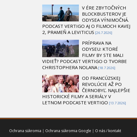
V ÉRE ZBYTOČNÝCH
BLOCKBUSTEROV JE
ODYSEA VÝNIMOČNÁ.
PODCAST VERTIGO AJ O FILMOCH KAVEJ
2, PRAMEŇ A LEVITICUS
[26.7 2026]
PRÍPRAVA NA
ODYSEU: KTORÉ
FILMY BY STE MALI
VIDIEŤ? PODCAST VERTIGO O TVORBE
CHRISTOPHERA NOLANA
[18.7 2026]
OD FRANCÚZSKEJ
REVOLÚCIE AŽ PO
ČERNOBYĽ. NAJLEPŠIE
HISTORICKÉ FILMY A SERIÁLY V
LETNOM PODCASTE VERTIGO
[13.7 2026]
Ochrana súkromia
|
Ochrana súkromia Google
|
O nás / kontakt