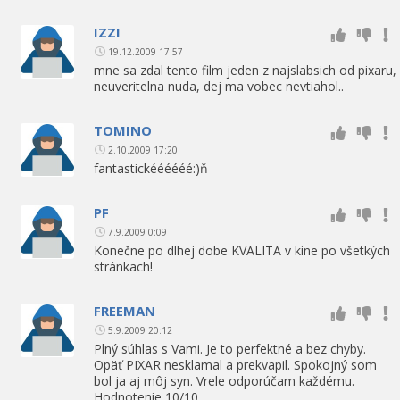
IZZI
19.12.2009 17:57
mne sa zdal tento film jeden z najslabsich od pixaru,
neuveritelna nuda, dej ma vobec nevtiahol..
TOMINO
2.10.2009 17:20
fantastickéééééé:)ň
PF
7.9.2009 0:09
Konečne po dlhej dobe KVALITA v kine po všetkých
stránkach!
FREEMAN
5.9.2009 20:12
Plný súhlas s Vami. Je to perfektné a bez chyby.
Opäť PIXAR nesklamal a prekvapil. Spokojný som
bol ja aj môj syn. Vrele odporúčam každému.
Hodnotenie 10/10.