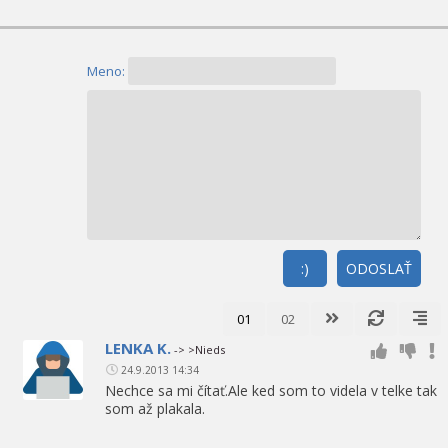
Meno:
:)
ODOSLAŤ
01
02
LENKA K.
-> >Nieds
24.9.2013 14:34
Nechce sa mi čítať.Ale ked som to videla v telke tak
som až plakala.