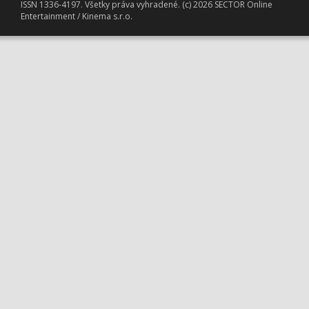
ISSN 1336-4197. Všetky práva vyhradené. (c) 2026 SECTOR Online
Entertainment / Kinema s.r.o.