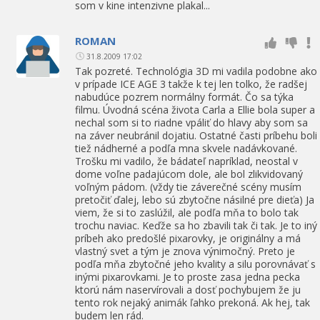
som v kine intenzivne plakal...
ROMAN
31.8.2009 17:02
Tak pozreté. Technológia 3D mi vadila podobne ako
v prípade ICE AGE 3 takže k tej len tolko, že radšej
nabudúce pozrem normálny formát. Čo sa týka
filmu. Úvodná scéna života Carla a Ellie bola super a
nechal som si to riadne vpáliť do hlavy aby som sa
na záver neubránil dojatiu. Ostatné časti príbehu boli
tiež nádherné a podľa mna skvele nadávkované.
Trošku mi vadilo, že bádateľ napríklad, neostal v
dome voľne padajúcom dole, ale bol zlikvidovaný
voľným pádom. (vždy tie záverečné scény musím
pretočiť ďalej, lebo sú zbytočne násilné pre dieťa) Ja
viem, že si to zaslúžil, ale podľa mňa to bolo tak
trochu naviac. Keďže sa ho zbavili tak či tak. Je to iný
príbeh ako predošlé pixarovky, je originálny a má
vlastný svet a tým je znova výnimočný. Preto je
podľa mňa zbytočné jeho kvality a silu porovnávať s
inými pixarovkami. Je to proste zasa jedna pecka
ktorú nám naservírovali a dosť pochybujem že ju
tento rok nejaký animák ľahko prekoná. Ak hej, tak
budem len rád.