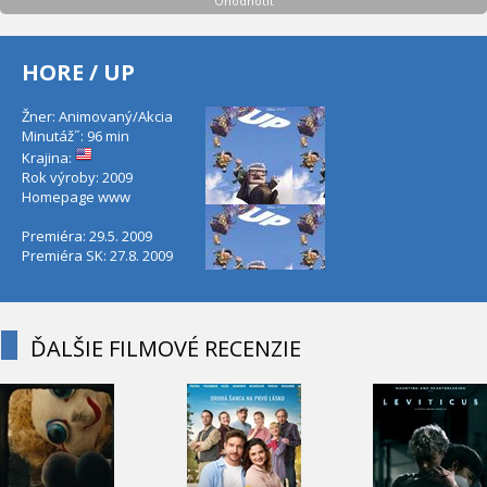
Ohodnotiť
HORE / UP
Žner: Animovaný/Akcia
Minutáž˝: 96 min
Krajina:
Rok výroby: 2009
Homepage
www
Premiéra: 29.5. 2009
Premiéra SK: 27.8. 2009
ĎALŠIE FILMOVÉ RECENZIE