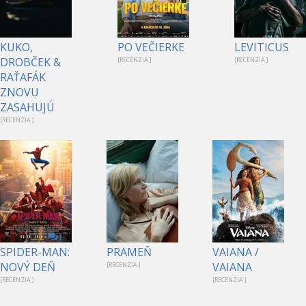
KUKO,
PO VEČIERKE
LEVITICUS
DROBČEK &
[RECENZIA ]
[RECENZIA ]
RAŤAFÁK
ZNOVU
ZASAHUJÚ
[RECENZIA ]
1
SPIDER-MAN:
PRAMEŇ
VAIANA /
NOVÝ DEŇ
VAIANA
[RECENZIA ]
[RECENZIA ]
[RECENZIA ]