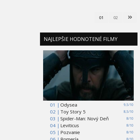
01
02
NAJLEPŠIE HODNOTENÉ FILMY
01 |
Odysea
9,5/10
02 |
Toy Story 5
8,5/10
03 |
Spider-Man: Nový Deň
8/10
04 |
Leviticus
8/10
05 |
Pozvanie
8/10
06 |
Romería
8/10