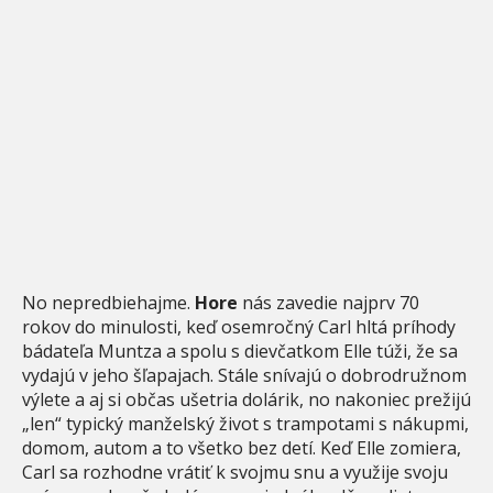
No nepredbiehajme.
Hore
nás zavedie najprv 70
rokov do minulosti, keď osemročný Carl hltá príhody
bádateľa Muntza a spolu s dievčatkom Elle túži, že sa
vydajú v jeho šľapajach. Stále snívajú o dobrodružnom
výlete a aj si občas ušetria dolárik, no nakoniec prežijú
„len“ typický manželský život s trampotami s nákupmi,
domom, autom a to všetko bez detí. Keď Elle zomiera,
Carl sa rozhodne vrátiť k svojmu snu a využije svoju