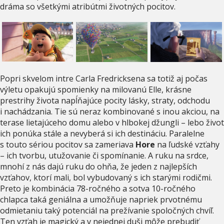
dráma so všetkými atribútmi životných pocitov.
Popri skvelom intre Carla Fredricksena sa totiž aj počas
výletu opakujú spomienky na milovanú Elle, krásne
prestrihy života napĺňajúce pocity lásky, straty, odchodu
i nachádzania. Tie sú neraz kombinované s inou akciou, na
terase lietajúceho domu alebo v hlbokej džungli – lebo život
ich ponúka stále a nevyberá si ich destináciu. Paralelne
s touto sériou pocitov sa zameriava
Hore
na ľudské vzťahy
– ich tvorbu, utužovanie či spomínanie. A ruku na srdce,
mnohí z nás dajú ruku do ohňa, že jeden z najlepších
vzťahov, ktorí mali, bol vybudovaný s ich starými rodičmi.
Preto je kombinácia 78-ročného a sotva 10-ročného
chlapca taká geniálna a umožňuje napriek prvotnému
odmietaniu taký potenciál na prežívanie spoločných chvíľ.
Ten vzťah je magický a v nejednej duši môže prebudiť