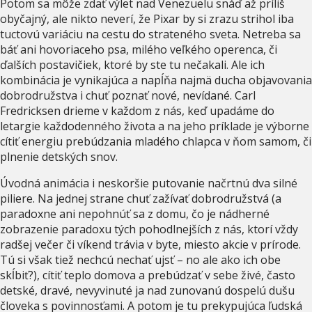
Potom sa môže zdať výlet nad Venezuelu snáď až príliš
obyčajný, ale nikto neverí, že Pixar by si zrazu strihol iba
tuctovú variáciu na cestu do strateného sveta. Netreba sa
báť ani hovoriaceho psa, milého veľkého operenca, či
ďalších postavičiek, ktoré by ste tu nečakali. Ale ich
kombinácia je vynikajúca a napĺňa najmä ducha objavovania
dobrodružstva i chuť poznať nové, nevídané. Carl
Fredricksen drieme v každom z nás, keď upadáme do
letargie každodenného života a na jeho príklade je výborne
cítiť energiu prebúdzania mladého chlapca v ňom samom, či
plnenie detských snov.
Úvodná animácia i neskoršie putovanie načrtnú dva silné
piliere. Na jednej strane chuť zažívať dobrodružstvá (a
paradoxne ani nepohnúť sa z domu, čo je nádherné
zobrazenie paradoxu tých pohodlnejších z nás, ktorí vždy
radšej večer či víkend trávia v byte, miesto akcie v prírode.
Tú si však tiež nechcú nechať ujsť – no ale ako ich obe
skĺbiť?), cítiť teplo domova a prebúdzať v sebe živé, často
detské, dravé, nevyvinuté ja nad zunovanú dospelú dušu
človeka s povinnosťami. A potom je tu prekypujúca ľudská