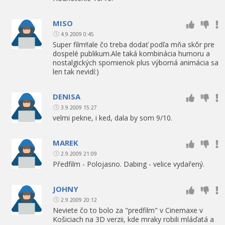
MISO
4.9.2009 0:45
Super film!!ale čo treba dodať podľa mňa skôr pre
dospelé publikum.Ale taká kombinácia humoru a
nostalgických spomienok plus výborná animácia sa
len tak nevidí:)
DENISA
3.9.2009 15:27
velmi pekne, i ked, dala by som 9/10.
MAREK
2.9.2009 21:09
Předfilm - Polojasno. Dabing - velice vydařený.
JOHNY
2.9.2009 20:12
Neviete čo to bolo za "predfilm" v Cinemaxe v
Košiciach na 3D verzii, kde mraky robili mláďatá a