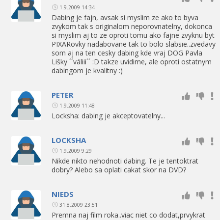
1.9.2009 14:34
Dabing je fajn, avsak si myslim ze ako to byva
zvykom tak s originalom neporovnatelny, dokonca
si myslim aj to ze oproti tomu ako fajne zvyknu byt
PIXARovky nadabovane tak to bolo slabsie..zvedavy
som aj na ten cesky dabing kde vraj DOG Pavla
Lišky ´´váliii´´ :D takze uvidime, ale oproti ostatnym
dabingom je kvalitny :)
PETER
1.9.2009 11:48
Locksha: dabing je akceptovatelny...
LOCKSHA
1.9.2009 9:29
Nikde nikto nehodnoti dabing. Te je tentoktrat
dobry? Alebo sa oplati cakat skor na DVD?
NIEDS
31.8.2009 23:51
Premna naj film roka..viac niet co dodat,prvykrat