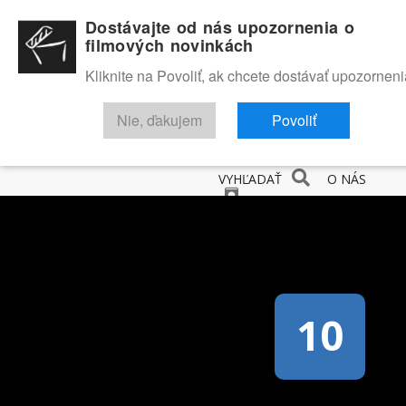
Dostávajte od nás upozornenia o
filmových novinkách
Kliknite na Povoliť, ak chcete dostávať upozorneni
Nie, ďakujem
Povoliť
NOVINKY
RECENZIE
TRAILERY
FILMOVÁ DATABÁZA
VYHĽADAŤ
O NÁS
10