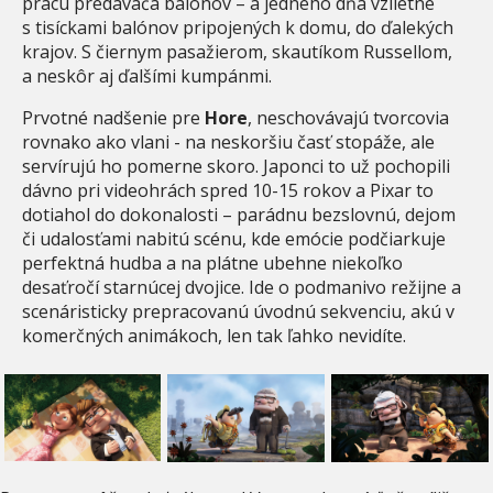
prácu predavača balónov – a jedného dňa vzlietne
s tisíckami balónov pripojených k domu, do ďalekých
krajov. S čiernym pasažierom, skautíkom Russellom,
a neskôr aj ďalšími kumpánmi.
Prvotné nadšenie pre
Hore
, neschovávajú tvorcovia
rovnako ako vlani - na neskoršiu časť stopáže, ale
servírujú ho pomerne skoro. Japonci to už pochopili
dávno pri videohrách spred 10-15 rokov a Pixar to
dotiahol do dokonalosti – parádnu bezslovnú, dejom
či udalosťami nabitú scénu, kde emócie podčiarkuje
perfektná hudba a na plátne ubehne niekoľko
desaťročí starnúcej dvojice. Ide o podmanivo režijne a
scenáristicky prepracovanú úvodnú sekvenciu, akú v
komerčných animákoch, len tak ľahko nevidíte.