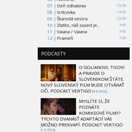
07 |
Deň odhalenia
7,5/10
08 |
Srdcovka
7,5/10
09 |
Škaredá sestra
7,5/10
10 |
Zlatko, náš sused je...
7/10
11 |
Vaiana / Vaiana
7/10
12 |
Prameň
7/10
PODCASTY
O GOLIANOVI, TISOVI
A PRAVDE O
SLOVENSKOM ŠTÁTE.
NOVÝ SLOVENSKÝ FILM BUDE OTVÁRAŤ
OČI. PODCAST VERTIGO
[8.8 2026]
MYSLÍTE SI, ŽE
POZNÁTE
KOMIKSOVÉ FILMY?
TÝCHTO DVANÁSŤ ADAPTÁCIÍ VÁS
MOŽNO PREKVAPÍ. PODCAST VERTIGO
[1.8 2026]