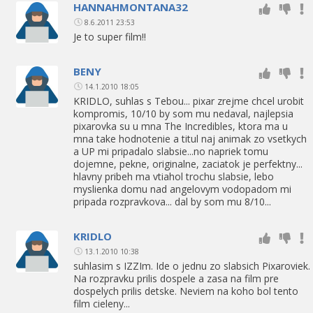
HANNAHMONTANA32
8.6.2011 23:53
Je to super film!!
BENY
14.1.2010 18:05
KRIDLO, suhlas s Tebou... pixar zrejme chcel urobit
kompromis, 10/10 by som mu nedaval, najlepsia
pixarovka su u mna The Incredibles, ktora ma u
mna take hodnotenie a titul naj animak zo vsetkych
a UP mi pripadalo slabsie...no napriek tomu
dojemne, pekne, originalne, zaciatok je perfektny...
hlavny pribeh ma vtiahol trochu slabsie, lebo
myslienka domu nad angelovym vodopadom mi
pripada rozpravkova... dal by som mu 8/10...
KRIDLO
13.1.2010 10:38
suhlasim s IZZIm. Ide o jednu zo slabsich Pixaroviek.
Na rozpravku prilis dospele a zasa na film pre
dospelych prilis detske. Neviem na koho bol tento
film cieleny...