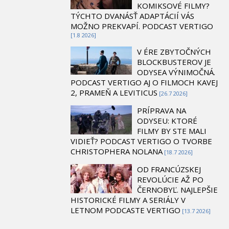
KOMIKSOVÉ FILMY?
TÝCHTO DVANÁSŤ ADAPTÁCIÍ VÁS
MOŽNO PREKVAPÍ. PODCAST VERTIGO
[1.8 2026]
V ÉRE ZBYTOČNÝCH
BLOCKBUSTEROV JE
ODYSEA VÝNIMOČNÁ.
PODCAST VERTIGO AJ O FILMOCH KAVEJ
2, PRAMEŇ A LEVITICUS
[26.7 2026]
PRÍPRAVA NA
ODYSEU: KTORÉ
FILMY BY STE MALI
VIDIEŤ? PODCAST VERTIGO O TVORBE
CHRISTOPHERA NOLANA
[18.7 2026]
OD FRANCÚZSKEJ
REVOLÚCIE AŽ PO
ČERNOBYĽ. NAJLEPŠIE
HISTORICKÉ FILMY A SERIÁLY V
LETNOM PODCASTE VERTIGO
[13.7 2026]