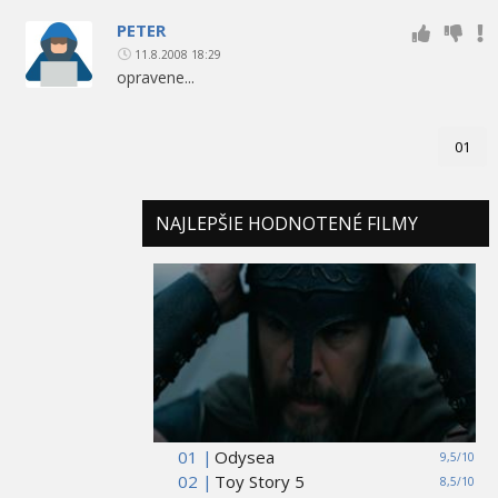
PETER
11.8.2008 18:29
opravene...
01
NAJLEPŠIE HODNOTENÉ FILMY
01 |
Odysea
9,5/10
02 |
Toy Story 5
8,5/10