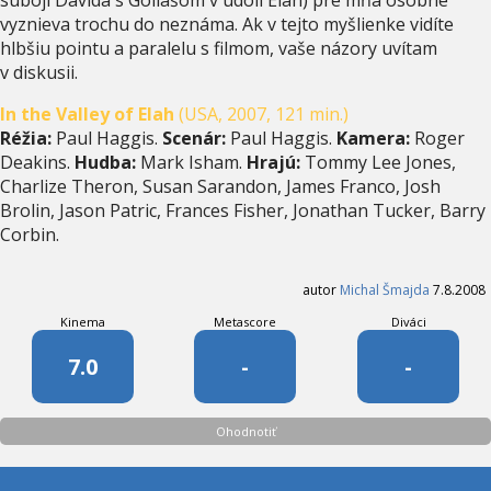
vyznieva trochu do neznáma. Ak v tejto myšlienke vidíte
hlbšiu pointu a paralelu s filmom, vaše názory uvítam
v diskusii.
In the Valley of Elah
(USA, 2007, 121 min.)
Réžia:
Paul Haggis.
Scenár:
Paul Haggis.
Kamera:
Roger
Deakins.
Hudba:
Mark Isham.
Hrajú:
Tommy Lee Jones,
Charlize Theron, Susan Sarandon, James Franco, Josh
Brolin, Jason Patric, Frances Fisher, Jonathan Tucker, Barry
Corbin.
autor
Michal Šmajda
7.8.2008
Kinema
Metascore
Diváci
7.0
-
-
Ohodnotiť