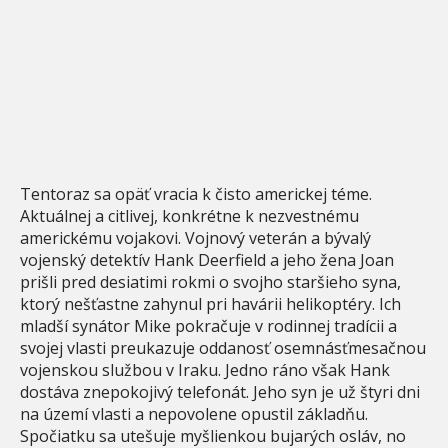
Tentoraz sa opäť vracia k čisto americkej téme.
Aktuálnej a citlivej, konkrétne k nezvestnému
americkému vojakovi. Vojnový veterán a bývalý
vojenský detektív Hank Deerfield a jeho žena Joan
prišli pred desiatimi rokmi o svojho staršieho syna,
ktorý nešťastne zahynul pri havárii helikoptéry. Ich
mladší synátor Mike pokračuje v rodinnej tradícii a
svojej vlasti preukazuje oddanosť osemnásťmesačnou
vojenskou službou v Iraku. Jedno ráno však Hank
dostáva znepokojivý telefonát. Jeho syn je už štyri dni
na území vlasti a nepovolene opustil základňu.
Spočiatku sa utešuje myšlienkou bujarých osláv, no