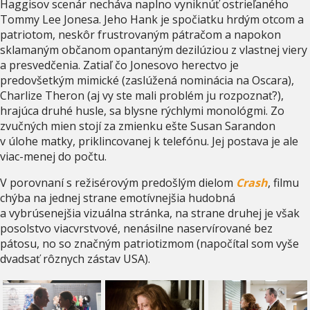
Haggisov scenár necháva naplno vyniknúť ostrieľaného
Tommy Lee Jonesa. Jeho Hank je spočiatku hrdým otcom a
patriotom, neskôr frustrovaným pátračom a napokon
sklamaným občanom opantaným dezilúziou z vlastnej viery
a presvedčenia. Zatiaľ čo Jonesovo herectvo je
predovšetkým mimické (zaslúžená nominácia na Oscara),
Charlize Theron (aj vy ste mali problém ju rozpoznať?),
hrajúca druhé husle, sa blysne rýchlymi monológmi. Zo
zvučných mien stojí za zmienku ešte Susan Sarandon
v úlohe matky, priklincovanej k telefónu. Jej postava je ale
viac-menej do počtu.
V porovnaní s režisérovým predošlým dielom
Crash
, filmu
chýba na jednej strane emotívnejšia hudobná
a vybrúsenejšia vizuálna stránka, na strane druhej je však
posolstvo viacvrstvové, nenásilne naservírované bez
pátosu, no so značným patriotizmom (napočítal som vyše
dvadsať rôznych zástav USA).