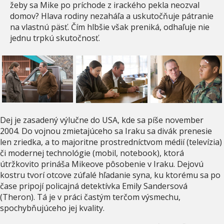
žeby sa Mike po príchode z irackého pekla neozval
domov? Hlava rodiny nezaháľa a uskutočňuje pátranie
na vlastnú päsť. Čím hlbšie však preniká, odhaľuje nie
jednu trpkú skutočnosť.
Dej je zasadený výlučne do USA, kde sa píše november
2004. Do vojnou zmietajúceho sa Iraku sa divák prenesie
len zriedka, a to majoritne prostredníctvom médií (televízia)
či modernej technológie (mobil, notebook), ktorá
útržkovito prináša Mikeove pôsobenie v Iraku. Dejovú
kostru tvorí otcove zúfalé hľadanie syna, ku ktorému sa po
čase pripojí policajná detektívka Emily Sandersová
(Theron). Tá je v práci častým terčom výsmechu,
spochybňujúceho jej kvality.