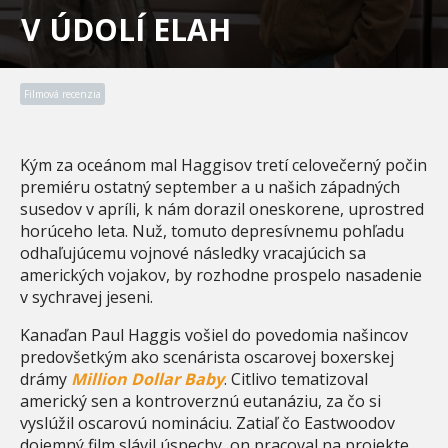
V ÚDOLÍ ELAH
Filmová recenzia
Kým za oceánom mal Haggisov tretí celovečerný počin
premiéru ostatný september a u našich západných
susedov v apríli, k nám dorazil oneskorene, uprostred
horúceho leta. Nuž, tomuto depresívnemu pohľadu
odhaľujúcemu vojnové následky vracajúcich sa
amerických vojakov, by rozhodne prospelo nasadenie
v sychravej jeseni.
Kanaďan Paul Haggis vošiel do povedomia našincov
predovšetkým ako scenárista oscarovej boxerskej
drámy
Million Dollar Baby
. Citlivo tematizoval
americký sen a kontroverznú eutanáziu, za čo si
vyslúžil oscarovú nomináciu. Zatiaľ čo Eastwoodov
dojemný film slávil úspechy, on pracoval na projekte