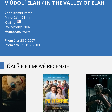
V ÚDOLÍ ELAH / IN THE VALLEY OF ELAH
Žner: Krimi/Dráma
Minutáž˝: 121 min
Krajina:
Rok výroby: 2007
Homepage
www
Premiéra: 28.9. 2007
Premiéra SK: 31.7. 2008
ĎALŠIE FILMOVÉ RECENZIE