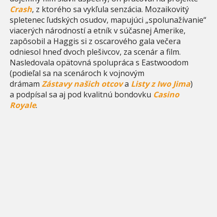
Crash
, z ktorého sa vykľula senzácia. Mozaikovitý
spletenec ľudských osudov, mapujúci „spolunažívanie“
viacerých národností a etník v súčasnej Amerike,
zapôsobil a Haggis si z oscarového gala večera
odniesol hneď dvoch plešivcov, za scenár a film.
Nasledovala opätovná spolupráca s Eastwoodom
(podieľal sa na scenároch k vojnovým
drámam
Zástavy našich otcov
a
Listy z Iwo Jima
)
a podpísal sa aj pod kvalitnú bondovku
Casino
Royale
.