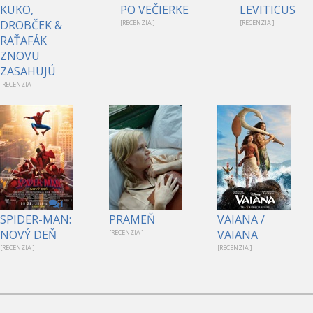
KUKO,
PO VEČIERKE
LEVITICUS
DROBČEK &
[RECENZIA ]
[RECENZIA ]
RAŤAFÁK
ZNOVU
ZASAHUJÚ
[RECENZIA ]
1
SPIDER-MAN:
PRAMEŇ
VAIANA /
NOVÝ DEŇ
VAIANA
[RECENZIA ]
[RECENZIA ]
[RECENZIA ]