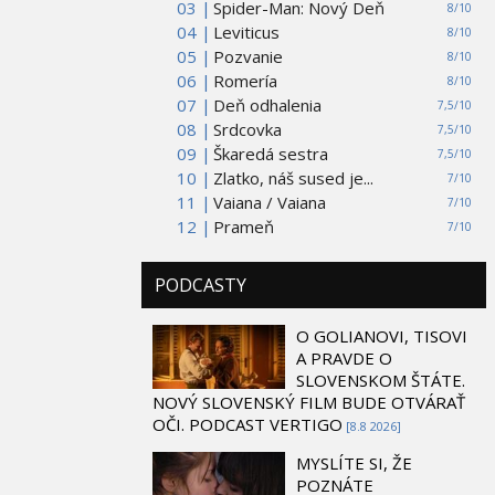
03 |
Spider-Man: Nový Deň
8/10
04 |
Leviticus
8/10
05 |
Pozvanie
8/10
06 |
Romería
8/10
07 |
Deň odhalenia
7,5/10
08 |
Srdcovka
7,5/10
09 |
Škaredá sestra
7,5/10
10 |
Zlatko, náš sused je...
7/10
11 |
Vaiana / Vaiana
7/10
12 |
Prameň
7/10
PODCASTY
O GOLIANOVI, TISOVI
A PRAVDE O
SLOVENSKOM ŠTÁTE.
NOVÝ SLOVENSKÝ FILM BUDE OTVÁRAŤ
OČI. PODCAST VERTIGO
[8.8 2026]
MYSLÍTE SI, ŽE
POZNÁTE