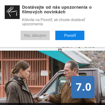
Dostávajte od nás upozornenia o
filmových novinkách
Kliknite na Povoliť, ak chcete dostávať
upozornenia
NOVINKY
RECENZIE
TRAILERY
FILMOVÁ DATABÁZA
Nie, ďakujem
Povoliť
VYHĽADAŤ
O NÁS
7.0