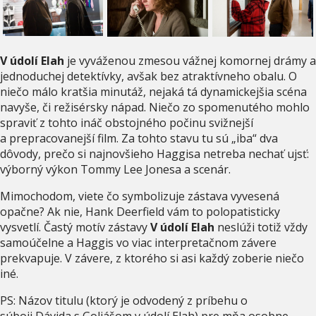
V údolí Elah
je vyváženou zmesou vážnej komornej drámy a
jednoduchej detektívky, avšak bez atraktívneho obalu. O
niečo málo kratšia minutáž, nejaká tá dynamickejšia scéna
navyše, či režisérsky nápad. Niečo zo spomenutého mohlo
spraviť z tohto ináč obstojného počinu svižnejší
a prepracovanejší film. Za tohto stavu tu sú „iba“ dva
dôvody, prečo si najnovšieho Haggisa netreba nechať ujsť:
výborný výkon Tommy Lee Jonesa a scenár.
Mimochodom, viete čo symbolizuje zástava vyvesená
opačne? Ak nie, Hank Deerfield vám to polopatisticky
vysvetlí. Častý motív zástavy
V údolí Elah
neslúži totiž vždy
samoúčelne a Haggis vo viac interpretačnom závere
prekvapuje. V závere, z ktorého si asi každý zoberie niečo
iné.
PS: Názov titulu (ktorý je odvodený z príbehu o
súboji Dávida s Goliášom v údolí Elah) pre mňa osobne