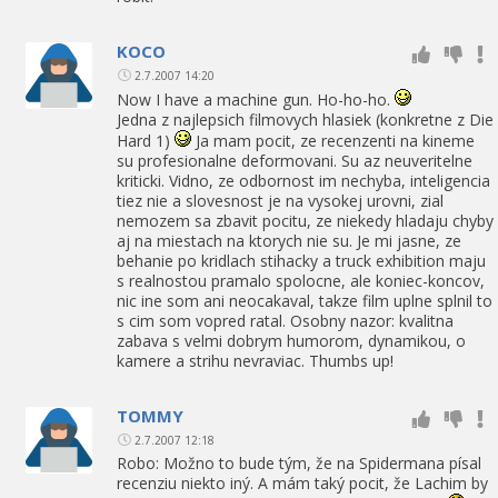
KOCO
2.7.2007 14:20
Now I have a machine gun. Ho-ho-ho.
Jedna z najlepsich filmovych hlasiek (konkretne z Die
Hard 1)
Ja mam pocit, ze recenzenti na kineme
su profesionalne deformovani. Su az neuveritelne
kriticki. Vidno, ze odbornost im nechyba, inteligencia
tiez nie a slovesnost je na vysokej urovni, zial
nemozem sa zbavit pocitu, ze niekedy hladaju chyby
aj na miestach na ktorych nie su. Je mi jasne, ze
behanie po kridlach stihacky a truck exhibition maju
s realnostou pramalo spolocne, ale koniec-koncov,
nic ine som ani neocakaval, takze film uplne splnil to
s cim som vopred ratal. Osobny nazor: kvalitna
zabava s velmi dobrym humorom, dynamikou, o
kamere a strihu nevraviac. Thumbs up!
TOMMY
2.7.2007 12:18
Robo: Možno to bude tým, že na Spidermana písal
recenziu niekto iný. A mám taký pocit, že Lachim by