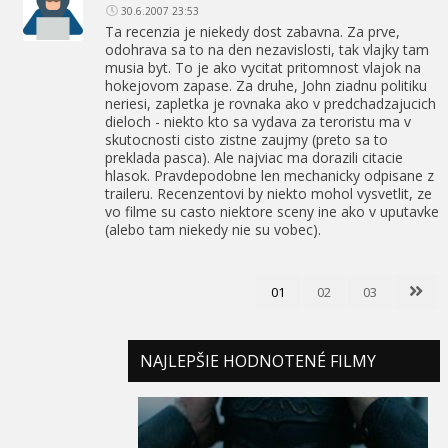
30.6.2007 23:53
Ta recenzia je niekedy dost zabavna. Za prve,
odohrava sa to na den nezavislosti, tak vlajky tam
musia byt. To je ako vycitat pritomnost vlajok na
hokejovom zapase. Za druhe, John ziadnu politiku
neriesi, zapletka je rovnaka ako v predchadzajucich
dieloch - niekto kto sa vydava za teroristu ma v
skutocnosti cisto zistne zaujmy (preto sa to
preklada pasca). Ale najviac ma dorazili citacie
hlasok. Pravdepodobne len mechanicky odpisane z
traileru. Recenzentovi by niekto mohol vysvetlit, ze
vo filme su casto niektore sceny ine ako v uputavke
(alebo tam niekedy nie su vobec).
01
02
03
NAJLEPŠIE HODNOTENÉ FILMY