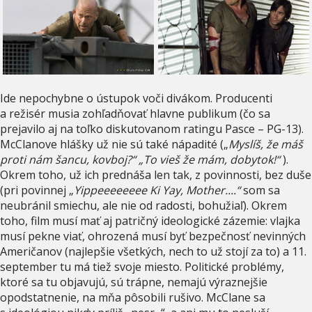
Ide nepochybne o ústupok voči divákom. Producenti
a režisér musia zohľadňovať hlavne publikum (čo sa
prejavilo aj na toľko diskutovanom ratingu Pasce – PG-13).
McClanove hlášky už nie sú také nápadité („
Myslíš, že máš
proti nám šancu, kovboj?“
„To vieš že mám, dobytok!“
).
Okrem toho, už ich prednáša len tak, z povinnosti, bez duše
(pri povinnej „
Yippeeeeeeee Ki Yay, Mother....“
som sa
neubránil smiechu, ale nie od radosti, bohužiaľ). Okrem
toho, film musí mať aj patričný ideologické zázemie: vlajka
musí pekne viať, ohrozená musí byť bezpečnosť nevinných
Američanov (najlepšie všetkých, nech to už stojí za to) a 11.
september tu má tiež svoje miesto. Politické problémy,
ktoré sa tu objavujú, sú trápne, nemajú výraznejšie
opodstatnenie, na mňa pôsobili rušivo. McClane sa