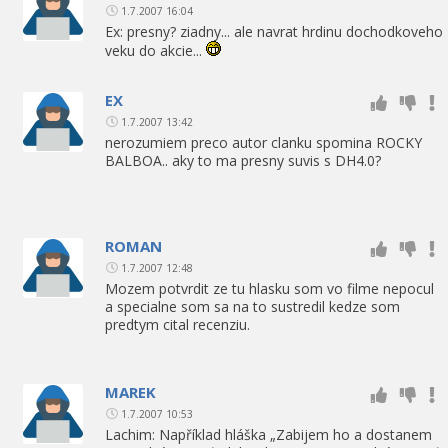
1.7.2007 16:04
Ex: presny? ziadny... ale navrat hrdinu dochodkoveho
veku do akcie...
EX
1.7.2007 13:42
nerozumiem preco autor clanku spomina ROCKY
BALBOA.. aky to ma presny suvis s DH4.0?
ROMAN
1.7.2007 12:48
Mozem potvrdit ze tu hlasku som vo filme nepocul
a specialne som sa na to sustredil kedze som
predtym cital recenziu.
MAREK
1.7.2007 10:53
Lachim: Například hláška „Zabijem ho a dostanem