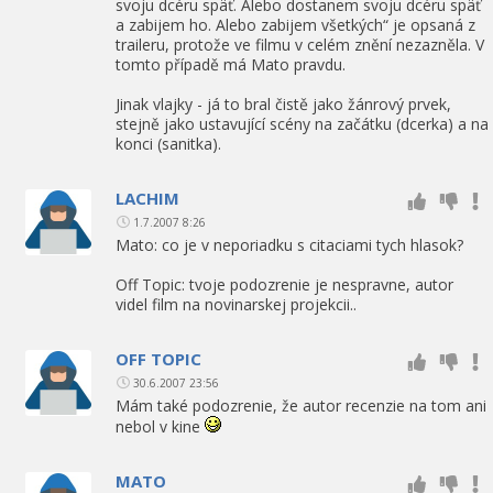
svoju dcéru späť. Alebo dostanem svoju dcéru späť
a zabijem ho. Alebo zabijem všetkých“ je opsaná z
traileru, protože ve filmu v celém znění nezazněla. V
tomto případě má Mato pravdu.
Jinak vlajky - já to bral čistě jako žánrový prvek,
stejně jako ustavující scény na začátku (dcerka) a na
konci (sanitka).
LACHIM
1.7.2007 8:26
Mato: co je v neporiadku s citaciami tych hlasok?
Off Topic: tvoje podozrenie je nespravne, autor
videl film na novinarskej projekcii..
OFF TOPIC
30.6.2007 23:56
Mám také podozrenie, že autor recenzie na tom ani
nebol v kine
MATO