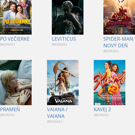
1
PO VEČIERKE
LEVITICUS
SPIDER-MAN:
NOVÝ DEŇ
[RECENZIA ]
[RECENZIA ]
[RECENZIA ]
PRAMEŇ
VAIANA /
KAVEJ 2
VAIANA
[RECENZIA ]
[RECENZIA ]
[RECENZIA ]