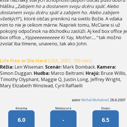
hlášku
„Zabijem ho a dostanem svoju dcéru späť. Alebo
dostanem svoju dcéru späť a zabijem ho. Alebo zabijem
všetkých
“), ktoré občas preniknú na svetlo Božie. A vďaka
nim to nie je celkom márne. Napriek tomu, McClane si už
pokojný odpočinok na dôchodku zaslúži. Aj keď box office je
box office. „
Yippeeeeeeeeee Ki Yay, Mother....“
tak možno
zvolať iba tlmene, unaveno, tak ako John.
Life Free or Die Hard
(USA, 2007, 100 min.)
Réžia:
Len Wiseman.
Scenár:
Mark Bomback.
Kamera:
Simon Duggan.
Hudba:
Marco Beltrami.
Hrajú:
Bruce Willis,
Timothy Olyphant, Maggie Q, Justin Long, Jeffrey Wright,
Mary Elizabeth Winstead, Cyril Raffaelli
autor
Michal Michalovič
28.6.2007
Kinema
Metascore
Diváci
6.0
-
6.5