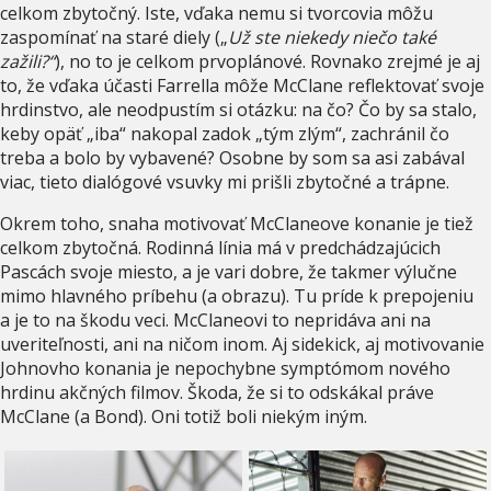
celkom zbytočný. Iste, vďaka nemu si tvorcovia môžu
zaspomínať na staré diely („
Už ste niekedy niečo také
zažili?“
), no to je celkom prvoplánové. Rovnako zrejmé je aj
to, že vďaka účasti Farrella môže McClane reflektovať svoje
hrdinstvo, ale neodpustím si otázku: na čo? Čo by sa stalo,
keby opäť „iba“ nakopal zadok „tým zlým“, zachránil čo
treba a bolo by vybavené? Osobne by som sa asi zabával
viac, tieto dialógové vsuvky mi prišli zbytočné a trápne.
Okrem toho, snaha motivovať McClaneove konanie je tiež
celkom zbytočná. Rodinná línia má v predchádzajúcich
Pascách svoje miesto, a je vari dobre, že takmer výlučne
mimo hlavného príbehu (a obrazu). Tu príde k prepojeniu
a je to na škodu veci. McClaneovi to nepridáva ani na
uveriteľnosti, ani na ničom inom. Aj sidekick, aj motivovanie
Johnovho konania je nepochybne symptómom nového
hrdinu akčných filmov. Škoda, že si to odskákal práve
McClane (a Bond). Oni totiž boli niekým iným.