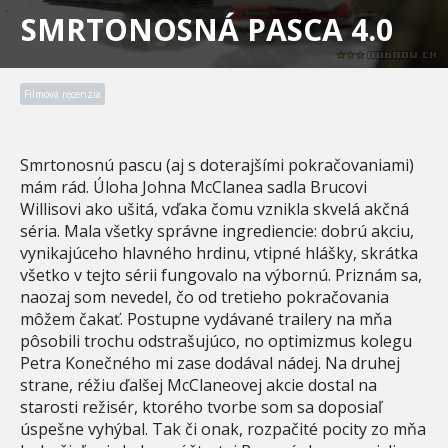
SMRTONOSNÁ PASCA 4.0
Filmová recenzia
Smrtonosnú pascu (aj s doterajšími pokračovaniami)
mám rád. Úloha Johna McClanea sadla Brucovi
Willisovi ako ušitá, vďaka čomu vznikla skvelá akčná
séria. Mala všetky správne ingrediencie: dobrú akciu,
vynikajúceho hlavného hrdinu, vtipné hlášky, skrátka
všetko v tejto sérii fungovalo na výbornú. Priznám sa,
naozaj som nevedel, čo od tretieho pokračovania
môžem čakať. Postupne vydávané trailery na mňa
pôsobili trochu odstrašujúco, no optimizmus kolegu
Petra Konečného mi zase dodával nádej. Na druhej
strane, réžiu ďalšej McClaneovej akcie dostal na
starosti režisér, ktorého tvorbe som sa doposiaľ
úspešne vyhýbal. Tak či onak, rozpačité pocity zo mňa