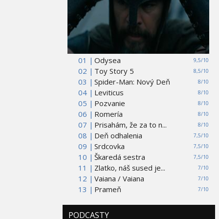
01 |
Odysea
9,5/10
02 |
Toy Story 5
8,5/10
03 |
Spider-Man: Nový Deň
8/10
04 |
Leviticus
8/10
05 |
Pozvanie
8/10
06 |
Romería
8/10
07 |
Prisahám, že za to n...
8/10
08 |
Deň odhalenia
7,5/10
09 |
Srdcovka
7,5/10
10 |
Škaredá sestra
7,5/10
11 |
Zlatko, náš sused je...
7/10
12 |
Vaiana / Vaiana
7/10
13 |
Prameň
7/10
PODCASTY