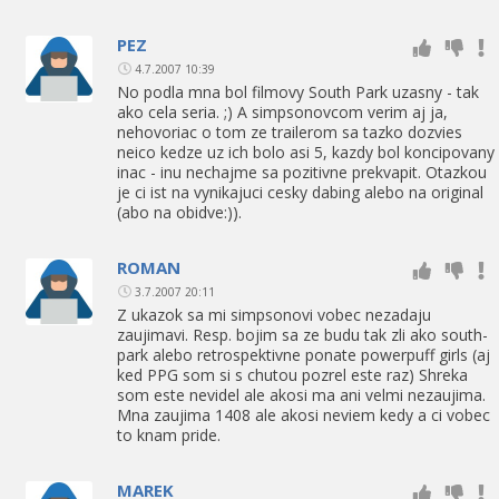
PEZ
4.7.2007 10:39
No podla mna bol filmovy South Park uzasny - tak
ako cela seria. ;) A simpsonovcom verim aj ja,
nehovoriac o tom ze trailerom sa tazko dozvies
neico kedze uz ich bolo asi 5, kazdy bol koncipovany
inac - inu nechajme sa pozitivne prekvapit. Otazkou
je ci ist na vynikajuci cesky dabing alebo na original
(abo na obidve:)).
ROMAN
3.7.2007 20:11
Z ukazok sa mi simpsonovi vobec nezadaju
zaujimavi. Resp. bojim sa ze budu tak zli ako south-
park alebo retrospektivne ponate powerpuff girls (aj
ked PPG som si s chutou pozrel este raz) Shreka
som este nevidel ale akosi ma ani velmi nezaujima.
Mna zaujima 1408 ale akosi neviem kedy a ci vobec
to knam pride.
MAREK