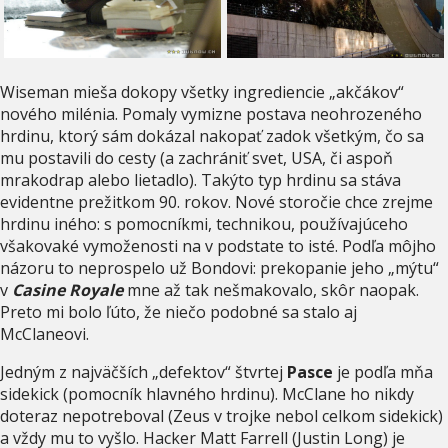
Wiseman mieša dokopy všetky ingrediencie „akčákov“
nového milénia. Pomaly vymizne postava neohrozeného
hrdinu, ktorý sám dokázal nakopať zadok všetkým, čo sa
mu postavili do cesty (a zachrániť svet, USA, či aspoň
mrakodrap alebo lietadlo). Takýto typ hrdinu sa stáva
evidentne prežitkom 90. rokov. Nové storočie chce zrejme
hrdinu iného: s pomocníkmi, technikou, používajúceho
všakovaké vymoženosti na v podstate to isté. Podľa môjho
názoru to neprospelo už Bondovi: prekopanie jeho „mýtu“
v
Casine Royale
mne až tak nešmakovalo, skôr naopak.
Preto mi bolo ľúto, že niečo podobné sa stalo aj
McClaneovi.
Jedným z najväčších „defektov“ štvrtej
Pasce
je podľa mňa
sidekick (pomocník hlavného hrdinu). McClane ho nikdy
doteraz nepotreboval (Zeus v trojke nebol celkom sidekick)
a vždy mu to vyšlo. Hacker Matt Farrell (Justin Long) je