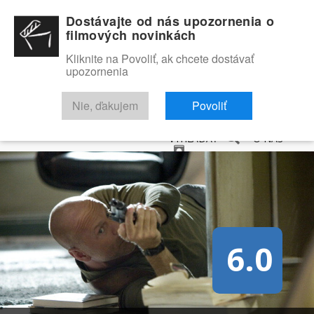
Dostávajte od nás upozornenia o
filmových novinkách
Kliknite na Povoliť, ak chcete dostávať
upozornenia
NOVINKY
RECENZIE
TRAILERY
FILMOVÁ DATABÁZA
Nie, ďakujem
Povoliť
VYHĽADAŤ
O NÁS
6.0