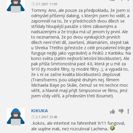
3.7.2007 11:09
Tommy: Ano, ale pouze za předpokladu, že jsem si
odmyslel příšerný dabing, s kterým jsem ho viděl, a
zapomněl na to, že v předchozích dvou dílech se
střídaly hloupější pasáže s těmi zábavnými a
nadsazenými a že trojka má už jenom ty první. Ale
to neznamená, že po dvou vynikajících prvních
dílech není třetí díl, završení, zklamáńim, stejně tak
u Shreka Třetího (přestože z celé prozatimní trilogie
funguje nejlíp jako vyprávění) a Pirátů z Karibiku: Na
konci světa (zatím nejhorší letošní blockbuster). Ale
pak přišla Smrtonostná past 4.0, která je u mě za
9/10 (ty modré filtry, ty modré filtry...), a vypadá to,
že s ní se začne kvalita blockbusterů zlepšovat
(Transfoerms jsou údajně druhým nej. filmem
Michaela Baye po Skále, čemuž se mi nechce moc
věřit, a hlavně mají přijít Simpsonovi ve filmu, jimź
jsem vždy věřil, a předevśím třetí Bourne!).
KIKUKA
2.7.2007 23:48
..kokos, ale intertext na fahrenheit 9/11 fungoval,
ale uuplne inak, nez rozculoval Lachima..