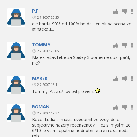
P.F
2.7.2007 20:25
die hard4-90% od 100% ho deli len hlupa scena zo
stihackou....
TOMMY
2.7.2007 20:05
Marek: Však tebe sa Spidey 3 pomerne dosť páčil,
nie?
MAREK
2.7.2007 18:11
Tommy: A tvrdší by byl právem.
ROMAN
2.7.2007 17:27
Koco: Ludia si musia uvedomit ze vzdy ide o
subjektivne nazory recenzentov. Tiez si myslim ze
6/10 je velmi opatrne hodnotenie ale nic sa neda
robit.