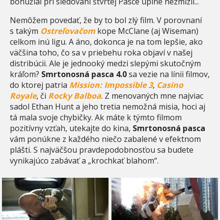
bohužiaľ pri sledovaní štvrtej Pasce úplne nezmizli...
Nemôžem povedať, že by to bol zlý film. V porovnaní
s takým
Ostreľovačom
kope McClane (aj Wiseman)
celkom inú ligu. A áno, dokonca je na tom lepšie, ako
väčšina toho, čo sa v priebehu roka objaví v našej
distribúcii. Ale je jednooký medzi slepými skutočným
kráľom?
Smrtonosná pasca 4.0
sa vezie na línii filmov,
do ktorej patria
Mission: Impossible 3
,
Casino
Royale
, či
Rocky Balboa
. Z menovaných mne najviac
sadol Ethan Hunt a jeho tretia nemožná misia, hoci aj
tá mala svoje chybičky. Ak máte k týmto filmom
pozitívny vzťah, utekajte do kina,
Smrtonosná pasca
vám ponúkne z každého niečo zabalené v efektnom
plášti. S najväčšou pravdepodobnosťou sa budete
vynikajúco zabávať a „krochkať blahom“.