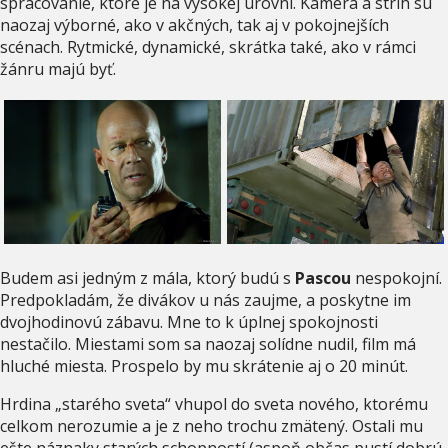
spracovanie, ktoré je na vysokej úrovni. Kamera a strih sú
naozaj výborné, ako v akčných, tak aj v pokojnejších
scénach. Rytmické, dynamické, skrátka také, ako v rámci
žánru majú byť.
Budem asi jedným z mála, ktorý budú s
Pascou
nespokojní.
Predpokladám, že divákov u nás zaujme, a poskytne im
dvojhodinovú zábavu. Mne to k úplnej spokojnosti
nestačilo. Miestami som sa naozaj solídne nudil, film má
hluché miesta. Prospelo by mu skrátenie aj o 20 minút.
Hrdina „starého sveta“ vhupol do sveta nového, ktorému
celkom nerozumie a je z neho trochu zmätený. Ostali mu
ešte náznaky starých schopností (aspoň občas pustí dobrú