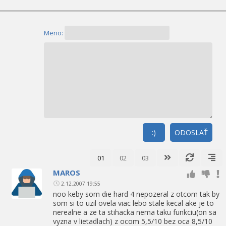
Meno:
:)
ODOSLAŤ
01
02
03
MAROS
2.12.2007 19:55
noo keby som die hard 4 nepozeral z otcom tak by
som si to uzil ovela viac lebo stale kecal ake je to
nerealne a ze ta stihacka nema taku funkciu(on sa
vyzna v lietadlach) z ocom 5,5/10 bez oca 8,5/10