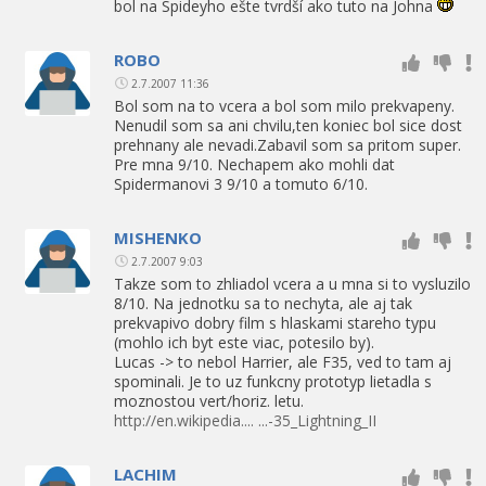
bol na Spideyho ešte tvrdší ako tuto na Johna
ROBO
2.7.2007 11:36
Bol som na to vcera a bol som milo prekvapeny.
Nenudil som sa ani chvilu,ten koniec bol sice dost
prehnany ale nevadi.Zabavil som sa pritom super.
Pre mna 9/10. Nechapem ako mohli dat
Spidermanovi 3 9/10 a tomuto 6/10.
MISHENKO
2.7.2007 9:03
Takze som to zhliadol vcera a u mna si to vysluzilo
8/10. Na jednotku sa to nechyta, ale aj tak
prekvapivo dobry film s hlaskami stareho typu
(mohlo ich byt este viac, potesilo by).
Lucas -> to nebol Harrier, ale F35, ved to tam aj
spominali. Je to uz funkcny prototyp lietadla s
moznostou vert/horiz. letu.
http://en.wikipedia.... ...-35_Lightning_II
LACHIM