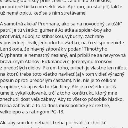
s ideológiou nikdy príliš „nesr...“, a ani mu to nesluší,
prepotené tielko mu seklo viac. Apropo, prestal piť, takže
už nemá opicu, keď sa s ním stretávame.
A samotná akcia? Prehnaná, ako sa na novodobý „akčák“
patrí. Je tu všetko: gumená Aziatka a spider-boy ako
protivníci, súboj so stíhačkou, výbuchy, záchrany
v poslednej chvíli, jednoducho všetko, na čo si spomeniete.
Len škoda, že hlavný záporák v podaní Timothyho
Olyphanta je nemastný neslaný, ani približne sa nevyrovná
bravúrnym Alanovi Rickmanovi či Jeremymu Ironsovi
z predošlých dielov. Pkrem toho, príbeh je vlastne len niťou,
na ktorú treba toto všetko navliecť (aj v tom vidieť výrazný
posun oproti predošlým častiam). Nie, nie je to celkom
stupídne, sú aj oveľa horšie filmy. Ale je to všetko príliš
umelé, vykalkulované, trčí z toho konštrukt, ktorý mne
znechutil dosť veľa zábavy. Aby to všetko pôsobilo hladko,
treba zabávať, a to sa dnes musí politicky korektne,
veľkolepo a s ratingom PG-13.
Ale aby som len nehanil, treba pochváliť technické