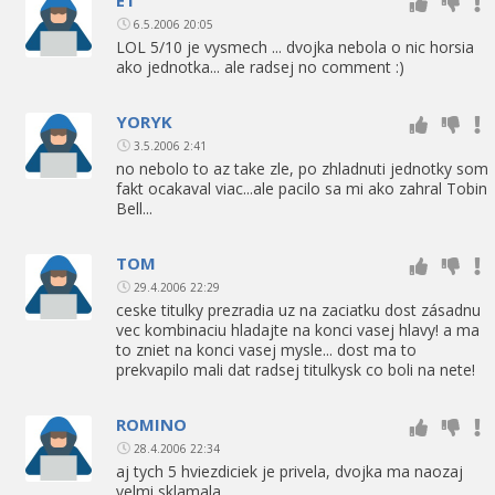
6.5.2006 20:05
LOL 5/10 je vysmech ... dvojka nebola o nic horsia
ako jednotka... ale radsej no comment :)
YORYK
3.5.2006 2:41
no nebolo to az take zle, po zhladnuti jednotky som
fakt ocakaval viac...ale pacilo sa mi ako zahral Tobin
Bell...
TOM
29.4.2006 22:29
ceske titulky prezradia uz na zaciatku dost zásadnu
vec kombinaciu hladajte na konci vasej hlavy! a ma
to zniet na konci vasej mysle... dost ma to
prekvapilo mali dat radsej titulkysk co boli na nete!
ROMINO
28.4.2006 22:34
aj tych 5 hviezdiciek je privela, dvojka ma naozaj
velmi sklamala...