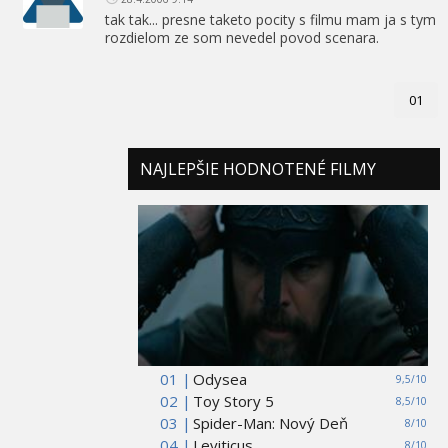
tak tak... presne taketo pocity s filmu mam ja s tym
rozdielom ze som nevedel povod scenara.
01
NAJLEPŠIE HODNOTENÉ FILMY
01 |
Odysea
9,5/10
02 |
Toy Story 5
8,5/10
03 |
Spider-Man: Nový Deň
8/10
04 |
Leviticus
8/10