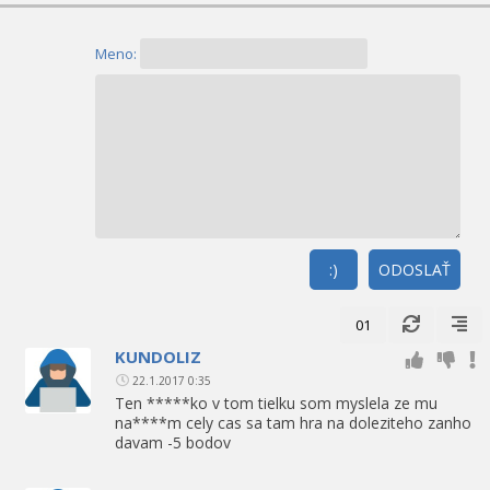
Meno:
:)
ODOSLAŤ
01
KUNDOLIZ
22.1.2017 0:35
Ten *****ko v tom tielku som myslela ze mu
na****m cely cas sa tam hra na doleziteho zanho
davam -5 bodov