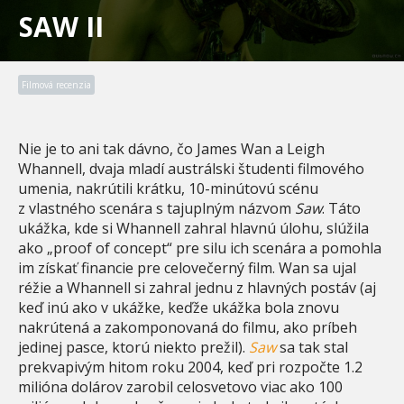
SAW II
Filmová recenzia
Nie je to ani tak dávno, čo James Wan a Leigh
Whannell, dvaja mladí austrálski študenti filmového
umenia, nakrútili krátku, 10-minútovú scénu
z vlastného scenára s tajuplným názvom
Saw
. Táto
ukážka, kde si Whannell zahral hlavnú úlohu, slúžila
ako „proof of concept“ pre silu ich scenára a pomohla
im získať financie pre celovečerný film. Wan sa ujal
réžie a Whannell si zahral jednu z hlavných postáv (aj
keď inú ako v ukážke, keďže ukážka bola znovu
nakrútená a zakomponovaná do filmu, ako príbeh
jedinej pasce, ktorú niekto prežil).
Saw
sa tak stal
prekvapivým hitom roku 2004, keď pri rozpočte 1.2
milióna dolárov zarobil celosvetovo viac ako 100