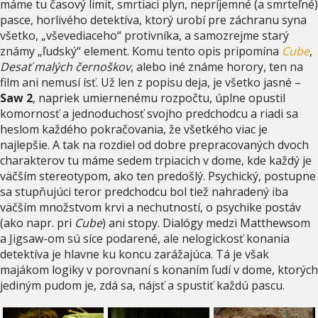
máme tu časový limit, smrtiaci plyn, nepríjemné (a smrteľné)
pasce, horlivého detektíva, ktorý urobí pre záchranu syna
všetko, „vševediaceho“ protivníka, a samozrejme starý
známy „ľudský“ element. Komu tento opis pripomína
Cube
,
Desať malých černoškov
, alebo iné známe horory, ten na
film ani nemusí ísť. Už len z popisu deja, je všetko jasné –
Saw 2
, napriek umiernenému rozpočtu, úplne opustil
komornosť a jednoduchosť svojho predchodcu a riadi sa
heslom každého pokračovania, že všetkého viac je
najlepšie. A tak na rozdiel od dobre prepracovaných dvoch
charakterov tu máme sedem trpiacich v dome, kde každý je
väčším stereotypom, ako ten predošlý. Psychický, postupne
sa stupňujúci teror predchodcu bol tiež nahradený iba
väčším množstvom krvi a nechutností, o psychike postáv
(ako napr. pri
Cube
) ani stopy. Dialógy medzi Matthewsom
a Jigsaw-om sú síce podarené, ale nelogickosť konania
detektíva je hlavne ku koncu zarážajúca. Tá je však
majákom logiky v porovnaní s konaním ľudí v dome, ktorých
jediným pudom je, zdá sa, nájsť a spustiť každú pascu.