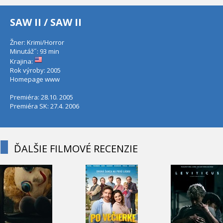
SAW II / SAW II
Žner: Krimi/Horror
Minutáž˝: 93 min
Krajina:
Rok výroby: 2005
Homepage
www
Premiéra: 28.10. 2005
Premiéra SK: 27.4. 2006
ĎALŠIE FILMOVÉ RECENZIE