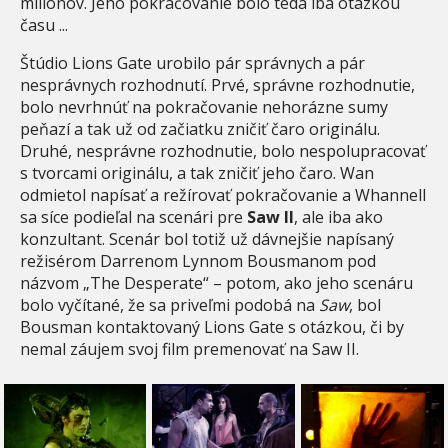
miliónov. Jeho pokračovanie bolo teda iba otázkou
času ...
Štúdio Lions Gate urobilo pár správnych a pár
nesprávnych rozhodnutí. Prvé, správne rozhodnutie,
bolo nevrhnúť na pokračovanie nehorázne sumy
peňazí a tak už od začiatku zničiť čaro originálu.
Druhé, nesprávne rozhodnutie, bolo nespolupracovať
s tvorcami originálu, a tak zničiť jeho čaro. Wan
odmietol napísať a režírovať pokračovanie a Whannell
sa síce podieľal na scenári pre
Saw II
, ale iba ako
konzultant. Scenár bol totiž už dávnejšie napísaný
režisérom Darrenom Lynnom Bousmanom pod
názvom „The Desperate“ – potom, ako jeho scenáru
bolo vyčítané, že sa priveľmi podobá na
Saw
, bol
Bousman kontaktovaný Lions Gate s otázkou, či by
nemal záujem svoj film premenovať na Saw II.