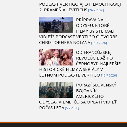
PODCAST VERTIGO AJ O FILMOCH KAVEJ
2, PRAMEŇ A LEVITICUS
[26.7 2026]
PRÍPRAVA NA
ODYSEU: KTORÉ
FILMY BY STE MALI
VIDIEŤ? PODCAST VERTIGO O TVORBE
CHRISTOPHERA NOLANA
[18.7 2026]
OD FRANCÚZSKEJ
REVOLÚCIE AŽ PO
ČERNOBYĽ. NAJLEPŠIE
HISTORICKÉ FILMY A SERIÁLY V
LETNOM PODCASTE VERTIGO
[13.7 2026]
PORAZÍ SLOVENSKÝ
BOJOVNÍK
AMERICKÉHO
ODYSEA? VIEME, ČO SA OPLATÍ VIDIEŤ
POČAS LETA
[5.7 2026]