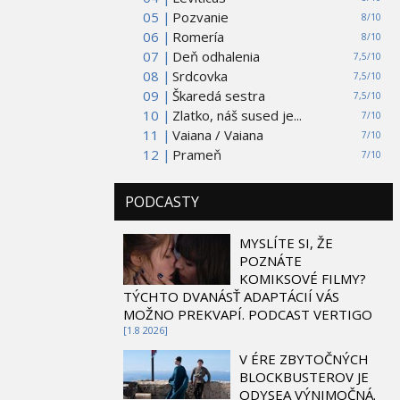
05 |
Pozvanie
8/10
06 |
Romería
8/10
07 |
Deň odhalenia
7,5/10
08 |
Srdcovka
7,5/10
09 |
Škaredá sestra
7,5/10
10 |
Zlatko, náš sused je...
7/10
11 |
Vaiana / Vaiana
7/10
12 |
Prameň
7/10
PODCASTY
MYSLÍTE SI, ŽE
POZNÁTE
KOMIKSOVÉ FILMY?
TÝCHTO DVANÁSŤ ADAPTÁCIÍ VÁS
MOŽNO PREKVAPÍ. PODCAST VERTIGO
[1.8 2026]
V ÉRE ZBYTOČNÝCH
BLOCKBUSTEROV JE
ODYSEA VÝNIMOČNÁ.