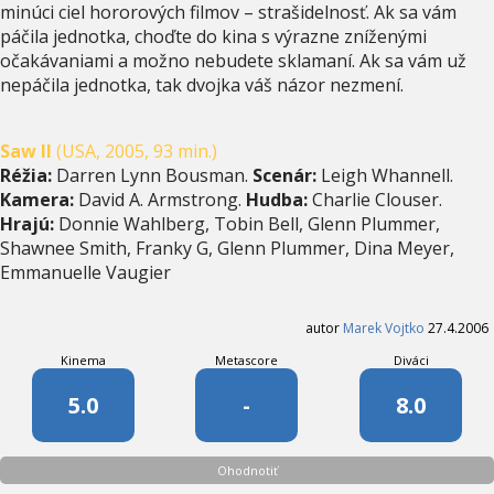
minúci ciel hororových filmov – strašidelnosť. Ak sa vám
páčila jednotka, choďte do kina s výrazne zníženými
očakávaniami a možno nebudete sklamaní. Ak sa vám už
nepáčila jednotka, tak dvojka váš názor nezmení.
Saw II
(USA, 2005, 93 min.)
Réžia:
Darren Lynn Bousman.
Scenár:
Leigh Whannell.
Kamera:
David A. Armstrong.
Hudba:
Charlie Clouser.
Hrajú:
Donnie Wahlberg, Tobin Bell, Glenn Plummer,
Shawnee Smith, Franky G, Glenn Plummer, Dina Meyer,
Emmanuelle Vaugier
autor
Marek Vojtko
27.4.2006
Kinema
Metascore
Diváci
5.0
-
8.0
Ohodnotiť