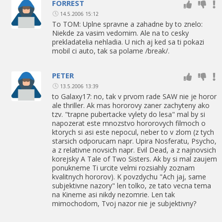
FORREST
14.5.2006 15:12
To TOM: Uplne spravne a zahadne by to znelo:
Niekde za vasim vedomim. Ale na to cesky
prekladatelia nehladia. U nich aj ked sa ti pokazi
mobil ci auto, tak sa polame /break/.
PETER
13.5.2006 13:39
to Galaxy17: no, tak v prvom rade SAW nie je horor
ale thriller. Ak mas hororovy zaner zachyteny ako
tzv. "trapne pubertacke vylety do lesa" mal by si
napozerat este mnozstvo hororovych filmoch o
ktorych si asi este nepocul, neber to v zlom (z tych
starsich odporucam napr. Upira Nosferatu, Psycho,
a z relativne novsich napr. Evil Dead, a z najnovsich
korejsky A Tale of Two Sisters. Ak by si mal zaujem
ponukneme Ti urcite velmi rozsiahly zoznam
kvalitnych hororov). K povzdychu "Ach jaj, same
subjektivne nazory" len tolko, ze tato vecna tema
na Kineme asi nikdy nezomrie. Len tak
mimochodom, Tvoj nazor nie je subjektivny?