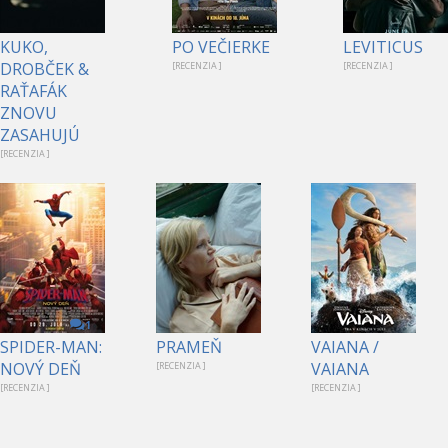
KUKO,
PO VEČIERKE
LEVITICUS
DROBČEK &
[RECENZIA ]
[RECENZIA ]
RAŤAFÁK
ZNOVU
ZASAHUJÚ
[RECENZIA ]
1
SPIDER-MAN:
PRAMEŇ
VAIANA /
NOVÝ DEŇ
VAIANA
[RECENZIA ]
[RECENZIA ]
[RECENZIA ]