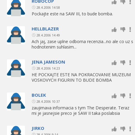
ROBOCOP
28.4.2006 14:58
Pockajte este na SAW III, to bude bomba.
HELLBLAZER
28.4.2006 14:49
Ach jaj, zase uplne odborna recenzia...no ale co uz s
hodnotenim suhlasim...
JENA JAMESON
28.4.2006 14:23
HE POCKAJTE ESTE NA POKRACOVANIE MUZEUM
VOSKOVYCH FIGURIN TO BUDE BOMBA
BOLEK
28.4.2006 10:37
zaujimava informacia s tym The Desperate. Teraz
mi je jasnejsie preco je SAW II taka poslabsia
JIRKO
28.4.2006 9:14