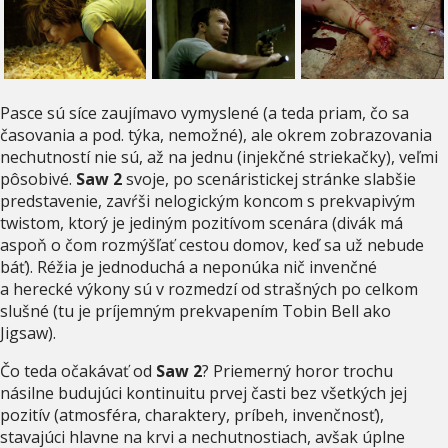
Pasce sú síce zaujímavo vymyslené (a teda priam, čo sa
časovania a pod. týka, nemožné), ale okrem zobrazovania
nechutností nie sú, až na jednu (injekčné striekačky), veľmi
pôsobivé.
Saw 2
svoje, po scenáristickej stránke slabšie
predstavenie, zavŕši nelogickým koncom s prekvapivým
twistom, ktorý je jediným pozitívom scenára (divák má
aspoň o čom rozmýšľať cestou domov, keď sa už nebude
báť). Réžia je jednoduchá a neponúka nič invenčné
a herecké výkony sú v rozmedzí od strašných po celkom
slušné (tu je príjemným prekvapením Tobin Bell ako
Jigsaw).
Čo teda očakávať od
Saw 2
? Priemerný horor trochu
násilne budujúci kontinuitu prvej časti bez všetkých jej
pozitív (atmosféra, charaktery, príbeh, invenčnosť),
stavajúci hlavne na krvi a nechutnostiach, avšak úplne