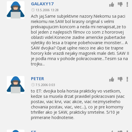
GALAXY17
13.5.2006 13:28
Ach jaj.Same subjektivne nazory.Niekomu sa paci
niekomu nie.SAW bol krasny original s velmi
prekvapujucim koncom a neda mi nenapisat,ze to
bol jeden z najlepsich filmov co som z hororovej
oblasti videl.Konecne ziadne americke pubertacke
vyletiky do lesa a trapne pobehovanie monstier... A
SAW dvojka? Opat uplne nieco ine ako tie trapne
horory kde vrazdi nejaky magorek male deti. SAW II
je podla mna v pohode pokracovanie...Tesim sa na
trojku...
PETER
7.5.2006 0:03
to ET: dvojka bola horsia prakticky vo vsetkom,
kedze sa musela drzat pravidiel pokracovani (viac
postav, viac krvi, viac akcie, viac nezmyselneho
chovania postav, viac, viec...), co je pre komorny
trhriller ako je SAW, prakticky smrtelne. 5/10 je
primerane hodnotenie.
ET