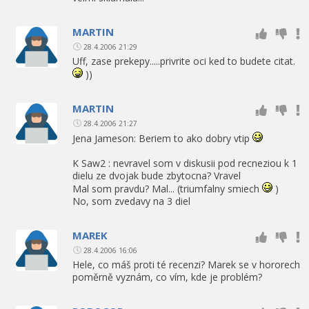
MARTIN
28.4.2006 21:29
Uff, zase prekepy.....privrite oci ked to budete citat.
))
MARTIN
28.4.2006 21:27
Jena Jameson: Beriem to ako dobry vtip
K Saw2 : nevravel som v diskusii pod recneziou k 1
dielu ze dvojak bude zbytocna? Vravel
Mal som pravdu? Mal... (triumfalny smiech
)
No, som zvedavy na 3 diel
MAREK
28.4.2006 16:06
Hele, co máš proti té recenzi? Marek se v hororech
poměrně vyznám, co vím, kde je problém?