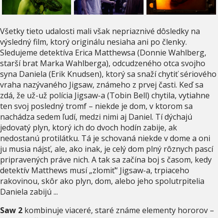
Všetky tieto udalosti mali však nepriaznivé dôsledky na
výsledný film, ktorý originálu nesiaha ani po členky.
Sledujeme detektíva Erica Matthewsa (Donnie Wahlberg,
starší brat Marka Wahlberga), odcudzeného otca svojho
syna Daniela (Erik Knudsen), ktorý sa snaží chytiť sériového
vraha nazývaného Jigsaw, známeho z prvej časti. Keď sa
zdá, že už-už polícia Jigsaw-a (Tobin Bell) chytila, vytiahne
ten svoj posledný tromf – niekde je dom, v ktorom sa
nachádza sedem ľudí, medzi nimi aj Daniel. Tí dýchajú
jedovatý plyn, ktorý ich do dvoch hodín zabije, ak
nedostanú protilátku. Tá je schovaná niekde v dome a oni
ju musia nájsť, ale, ako inak, je celý dom plný rôznych pascí
pripravených práve nich. A tak sa začína boj s časom, kedy
detektív Matthews musí „zlomiť“ Jigsaw-a, trpiaceho
rakovinou, skôr ako plyn, dom, alebo jeho spolutrpitelia
Daniela zabijú ...
Saw 2
kombinuje viaceré, staré známe elementy hororov –