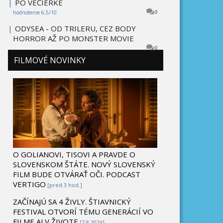
|
PO VEČIERKE
0
hodnotenie 6,5/10
|
ODYSEA - OD TRILERU, CEZ BODY
HORROR AŽ PO MONSTER MOVIE
0
FILMOVÉ NOVINKY
O GOLIANOVI, TISOVI A PRAVDE O
SLOVENSKOM ŠTÁTE. NOVÝ SLOVENSKÝ
FILM BUDE OTVÁRAŤ OČI. PODCAST
VERTIGO
[pred 3 hod.]
ZAČÍNAJÚ SA 4 ŽIVLY. ŠTIAVNICKÝ
FESTIVAL OTVORÍ TÉMU GENERÁCIÍ VO
FILME AJ V ŽIVOTE
[7.8 2026]