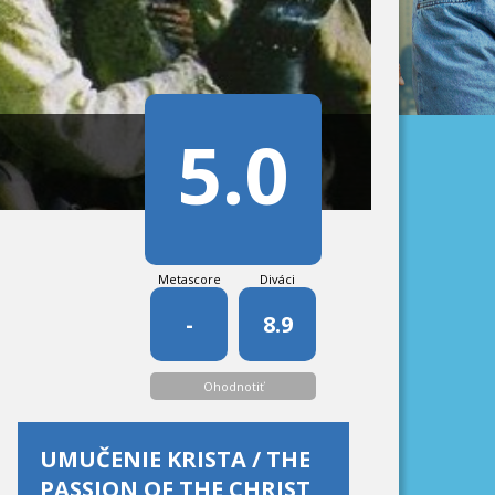
5.0
Metascore
Diváci
-
8.9
Ohodnotiť
UMUČENIE KRISTA / THE
PASSION OF THE CHRIST