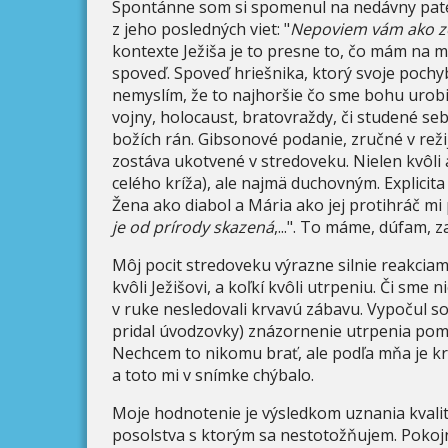
Spontánne som si spomenul na nedávny patet
z jeho posledných viet: "
Nepoviem vám ako zo
kontexte Ježiša je to presne to, čo mám na m
spoveď. Spoveď hriešnika, ktorý svoje pochyby
nemyslím, že to najhoršie čo sme bohu urobil
vojny, holocaust, bratovraždy, či studené se
božích rán. Gibsonové podanie, zručné v rež
zostáva ukotvené v stredoveku. Nielen kvôli 
celého kríža), ale najmä duchovným. Explicita
Žena ako diabol a Mária ako jej protihráč mi 
je od prírody skazená
,...". To máme, dúfam, z
Môj pocit stredoveku výrazne silnie reakciami 
kvôli Ježišovi, a koľkí kvôli utrpeniu. Či s
v ruke nesledovali krvavú zábavu. Vypočul so
pridal úvodzovky) znázornenie utrpenia pomôž
Nechcem to nikomu brať, ale podľa mňa je k
a toto mi v snímke chýbalo.
Moje hodnotenie je výsledkom uznania kvalitn
posolstva s ktorým sa nestotožňujem. Pokojn