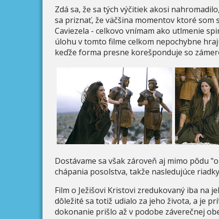
Zdá sa, že sa tých výčitiek akosi nahromadil
sa priznať, že väčšina momentov ktoré som 
Caviezela - celkovo vnímam ako utlmenie spirit
úlohu v tomto filme celkom nepochybne hrajú ú
keďže forma presne korešponduje so zámero
Dostávame sa však zároveň aj mimo pôdu "ob
chápania posolstva, takže nasledujúce riadk
Film o Ježišovi Kristovi zredukovaný iba na j
dôležité sa totiž udialo za jeho života, a je 
dokonanie prišlo až v podobe záverečnej obet