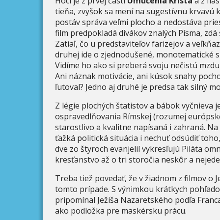
Hoci je z prvej časti
Umučenia Krista
a z fla
tieňa, zvyšok sa mení na sugestívnu krvavú 
postáv správa veľmi plocho a nedostáva pries
film predpokladá divákov znalých Písma, zd
Zatiaľ, čo u predstaviteľov farizejov a veľkň
druhej ide o zjednodušené, monotematické s
Vidíme ho ako si preberá svoju nečistú mzdu,
Ani náznak motivácie, ani kúsok snahy pochop
ľutoval? Jedno aj druhé je predsa tak silný m
Z légie plochých štatistov a bábok vyčnieva j
ospravedlňovania Rímskej (rozumej európskej
starostlivo a kvalitne napísaná i zahraná. N
ťažká politická situácia i nechuť odsúdiť toh
dve zo štyroch evanjelií vykresľujú Piláta o
kresťanstvo až o tri storočia neskôr a nejede
Treba tiež povedať, že v žiadnom z filmov o J
tomto prípade. S výnimkou krátkych pohľadov
pripomínal Ježiša Nazaretského podľa Franca 
ako podložka pre maskérsku prácu.