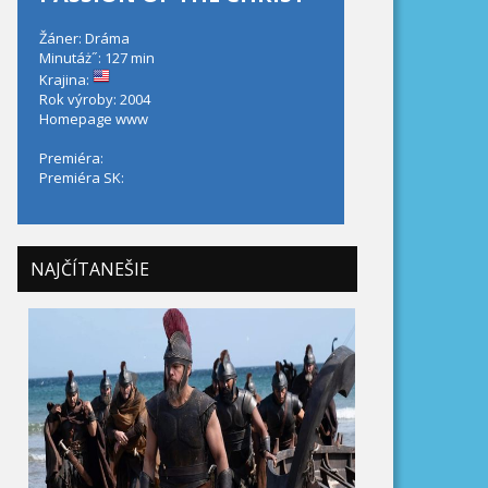
Žáner: Dráma
Minutáż˝: 127 min
Krajina:
Rok výroby: 2004
Homepage
www
Premiéra:
Premiéra SK:
NAJČÍTANEŠIE