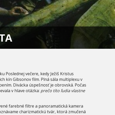
TA
u Poslednej večere, kedy Ježiš Kristus
h kín Gibsonov film. Plná sála multiplexu v
ením. Divácka úspešnosť je obrovská. Počas
ievala v hlave otázka:
prečo títo ľudia vlastne
vené farebné filtre a panoramatická kamera
znávame charizmatickú tvár, ktorá zmučená