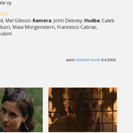
te vy.
in.)
ld, Mel Gibson.
Kamera
: John Debney.
Hudba
: Caleb
llucci, Maia Morgenstern, Francesco Cabras,
Rubini
autor
Vladimír Kurek
9.4.2004