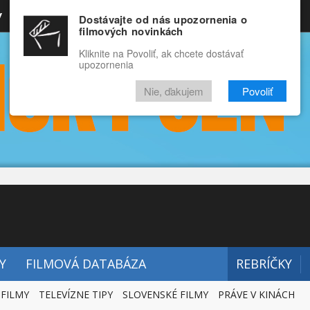
y
Rozprávky
Funny
Docu
Dostávajte od nás upozornenia o
filmových novinkách
RECENZIE
VIDEÁ
FILMY
Kliknite na Povoliť, ak chcete dostávať
upozornenia
Nie, ďakujem
Povoliť
Y
FILMOVÁ DATABÁZA
REBRÍČKY
 FILMY
TELEVÍZNE TIPY
SLOVENSKÉ FILMY
PRÁVE V KINÁCH