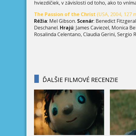
hviezdičiek, v závislosti od toho, ako to vníma
The Passion of the Christ
(USA, 2004, 127 m
Réžia
: Mel Gibson.
Scenár
: Benedict Fitzgera
Deschanel.
Hrajú
: James Caviezel, Monica Be
Rosalinda Celentano, Claudia Gerini, Sergio 
ĎALŠIE FILMOVÉ RECENZIE