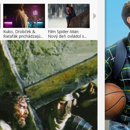
Kuko, Drobček &
Film Spider-Man:
Raťafák prichádzajú...
Nový deň ovládol s...