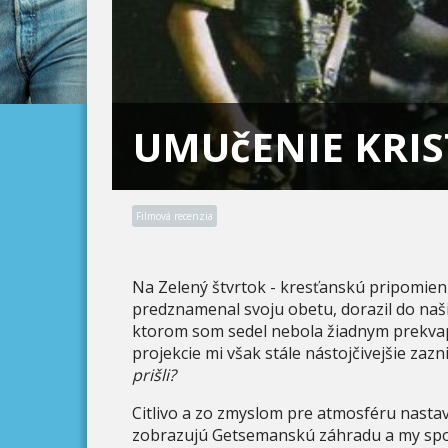
UMUčENIE KRIS
Filmová recenzia
Na Zelený štvrtok - kresťanskú pripomienk
predznamenal svoju obetu, dorazil do našic
ktorom som sedel nebola žiadnym prekvap
projekcie mi však stále nástojčivejšie zazn
prišli?
Citlivo a zo zmyslom pre atmosféru nasta
zobrazujú Getsemanskú záhradu a my spo