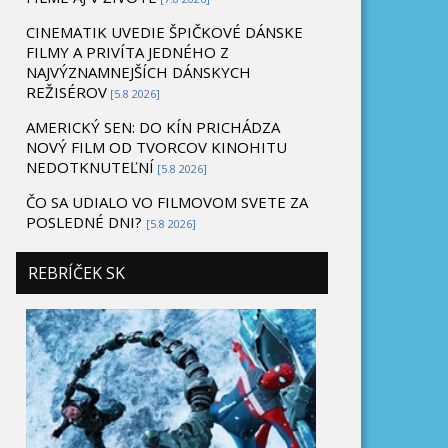
CINEMATIK UVEDIE ŠPIČKOVÉ DÁNSKE
FILMY A PRIVÍTA JEDNÉHO Z
NAJVÝZNAMNEJŠÍCH DÁNSKYCH
REŽISÉROV
[5.8 2026]
AMERICKÝ SEN: DO KÍN PRICHÁDZA
NOVÝ FILM OD TVORCOV KINOHITU
NEDOTKNUTEĽNÍ
[5.8 2026]
ČO SA UDIALO VO FILMOVOM SVETE ZA
POSLEDNÉ DNI?
[5.8 2026]
REBRÍČEK SK