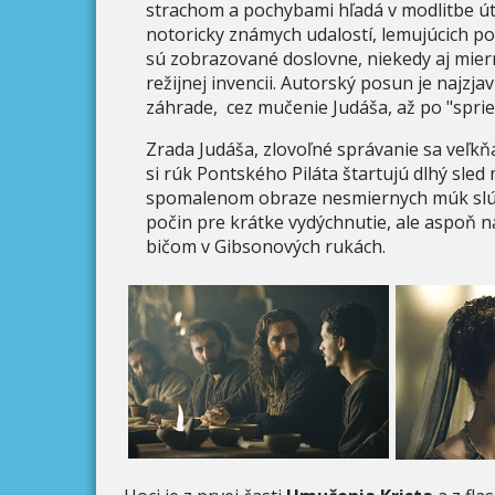
strachom a pochybami hľadá v modlitbe út
notoricky známych udalostí, lemujúcich po
sú zobrazované doslovne, niekedy aj miern
režijnej invencii. Autorský posun je najzj
záhrade, cez mučenie Judáša, až po "sprie
Zrada Judáša, zlovoľné správanie sa veľkň
si rúk Pontského Piláta štartujú dlhý sled
spomalenom obraze nesmiernych múk slúži
počin pre krátke vydýchnutie, ale aspoň
bičom v Gibsonových rukách.