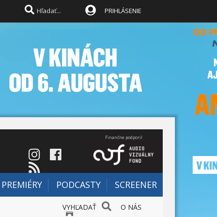
PRIHLÁSENIE
Finančne podporil
PREMIÉRY
PODCASTY
SCREENER
VYHĽADAŤ
O NÁS