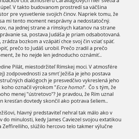
shbackov cítiť atmosféru Caravagiových hier svetla a
kúpeľ. V takto budovanom prostredí sa väčšina
tor pre vysvetlenie svojich činov. Napriek tomu, že
á sa mi tento moment nesprávny a nedostatočný.
azov, na jednej strane a rímskych katanov na strane
právanie sa, postava Judáša je priam odsabotovaná.
 zrádza bozkom a vzápätí chce svoj čin vziať späť.
iť, prečo to Judáš urobil. Prečo zradil a prečo
oment, že ho nejde len jednoducho oznámiť...
edine Pilát, miestodržiteľ Rímskej moci. V atmosfére
) zodpovednosti za smrť Ježiša je jeho postava
a stručných dialógoch je presvedčivo vykreslená jeho
o, koho označil výrokom "
Ecce homo!
". Čo s tým, že
mnoho menej "ústretovo"? Je pravdou, že Rím uznal
n kresťan dovtedy skončil ako potrava šeliem...
ežišovi, hlavný predstaviteľ nehral tak málo ako v
 do minulosti, kedy James Caviezel svojou extatikou
Zeffirelliho, slúžilo hercovo telo takmer výlučne