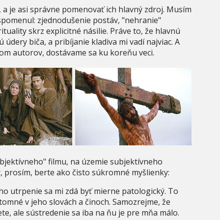
o, a je asi správne pomenovať ich hlavný zdroj. Musím
spomenul: zjednodušenie postáv, "nehranie"
uality skrz explicitné násilie. Práve to, že hlavnú
dery biča, a pribíjanie kladiva mi vadí najviac. A
m autorov, dostávame sa ku koreňu veci.
jektívneho" filmu, na územie subjektívneho
y, prosím, berte ako čisto súkromné myšlienky:
eho utrpenie sa mi zdá byť mierne patologický. To
prítomné v jeho slovách a činoch. Samozrejme, že
e, ale sústredenie sa iba na ňu je pre mňa málo.