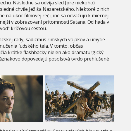
echu. Následne sa odvíja sled (pre niekoho)
sledné chvíle Ježiša Nazaretského. Niektoré z nich
e na úkor filmovej reči, iné sa odvažujú k miernej
avnejší v zobrazovaní prítomnosti Satana. Od hada v
vod" krížovou cestou.
azskej rady, sadizmus rímskych vojakov a umytie
 mučenia ľudského tela. V tomto, občas
a krátke flashbacky nielen ako dramaturgický
 náznakovo dopovedajú posolstvá tvrdo prehlušené