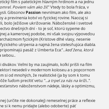
ický film s patetickým hlavným hrdinom a na jednu
mrel. Poviem vám ako žil
." Vtedy to bola fráza, v
ysli. Gibsonov
Passion
nevnímam ako film, ale ako
 a previnenia kotví vo fyzickej rovine. Naozaj si
i, bolo Ježišove ukrižovanie. Náboženské i svetové
bectvo dnešných dní - to je soľ, ktorú sypeme do
ijnej a kamerovej podobe, mi však svojou výpoveďou
archaizmom fyzickým (Kristove dlhé vlasy, nesenie
 fyzického utrpenia a najmä žena stelesňujúca diabla.
pripomínajú pasáž z Umberta Eca:"...
keď žena, ktorá
a sebou...
divákov. Veľmi by ma zaujímalo, koľkí prišli na film
me niektorí nesedeli v modernom koloseu a s popcornom
m si od mnohých, že realistické (ja by som k tomu
e ľuďom precítiť vetu: "...
a trpel za nás na kríži
...".
resťanstvo náboženstvom nádeje, lásky a optimizmu,
ej (určite nie dokonalej) remeselnej práce a reflexie
e si k nemu pridajte (alebo odoberte) päť