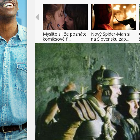
Myslíte si, že poznáte
Nový Spider-Man si
komiksové fi...
na Slovensku zap...