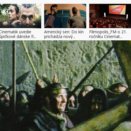
Cinematik uvedie
Americký sen: Do kín
Filmopolis_FM o 21.
špičkové dánske fi...
prichádza nový...
ročníku Cinemat...