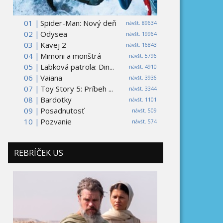
01 |
Spider-Man: Nový deň
návšt. 89634
02 |
Odysea
návšt. 19964
03 |
Kavej 2
návšt. 16843
04 |
Mimoni a monštrá
návšt. 5796
05 |
Labková patrola: Din...
návšt. 4910
06 |
Vaiana
návšt. 3936
07 |
Toy Story 5: Príbeh ...
návšt. 3344
08 |
Bardotky
návšt. 1101
09 |
Posadnutosť
návšt. 509
10 |
Pozvanie
návšt. 574
REBRÍČEK US