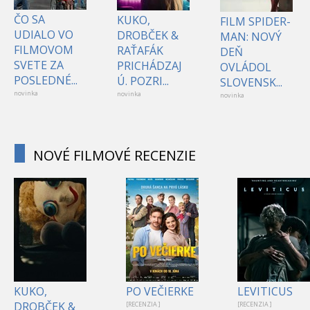
ČO SA
KUKO,
FILM SPIDER-
UDIALO VO
DROBČEK &
MAN: NOVÝ
FILMOVOM
RAŤAFÁK
DEŇ
SVETE ZA
PRICHÁDZAJ
OVLÁDOL
POSLEDNÉ...
Ú. POZRI...
SLOVENSK...
novinka
novinka
novinka
NOVÉ FILMOVÉ RECENZIE
KUKO,
PO VEČIERKE
LEVITICUS
DROBČEK &
[RECENZIA ]
[RECENZIA ]