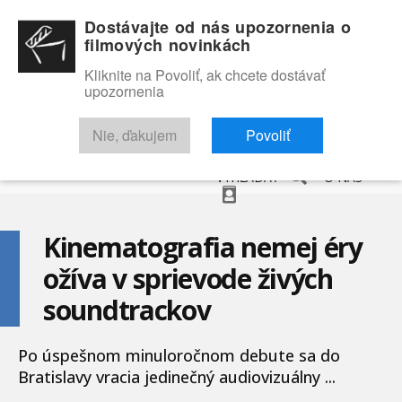
Dostávajte od nás upozornenia o
filmových novinkách
Kliknite na Povoliť, ak chcete dostávať
upozornenia
NOVINKY
RECENZIE
TRAILERY
FILMOVÁ DATABÁZA
Nie, ďakujem
Povoliť
VYHĽADAŤ
O NÁS
Kinematografia nemej éry
ožíva v sprievode živých
soundtrackov
Po úspešnom minuloročnom debute sa do
Bratislavy vracia jedinečný audiovizuálny ...