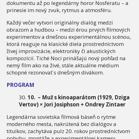
dokumentu až po legendárny horor Nosferatu – a
prinesie im nový zvuk, rytmus a atmosféru.
Každý večer vytvorí originálny dialóg medzi
obrazom a hudbou – medzi érou prvých filmových
experimentov a dnešnou experimentálnou scénou,
ktorá reaguje na klasické diela prostredníctvom
živej improvizácie, elektroniky či akustických
kompozícií. Tiché Noci prinášajú nový pohľad na
nemý film ako na živé, stále aktuálne médium
schopné rezonovať s dnešným divákom.
PROGRAM
10. – Muž s kinoaparátom (1929, Dziga
Vertov) × Jori Josiphson + Ondrey Zintaer
Legendárna sovietska filmová báseň o rytme
moderného mesta, nakrútená bez dialógov a
titulkov, zachytáva pulz 20. rokov prostredníctvom
pohybu, montáže a experimentálnej kamery.