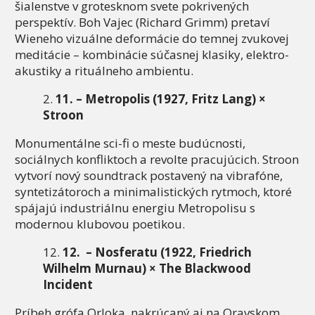
šialenstve v grotesknom svete pokrivených
perspektív. Boh Vajec (Richard Grimm) pretaví
Wieneho vizuálne deformácie do temnej zvukovej
meditácie – kombinácie súčasnej klasiky, elektro-
akustiky a rituálneho ambientu.
11. – Metropolis (1927, Fritz Lang) ×
Stroon
Monumentálne sci-fi o meste budúcnosti,
sociálnych konfliktoch a revolte pracujúcich. Stroon
vytvorí nový soundtrack postavený na vibrafóne,
syntetizátoroch a minimalistických rytmoch, ktoré
spájajú industriálnu energiu Metropolisu s
modernou klubovou poetikou.
12. – Nosferatu (1922, Friedrich
Wilhelm Murnau) × The Blackwood
Incident
Príbeh grófa Orloka, nakrúcaný aj na Oravskom