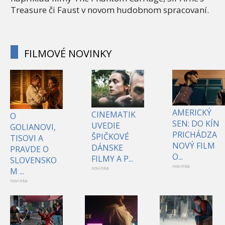
Treasure či Faust v novom hudobnom spracovaní.
FILMOVÉ NOVINKY
AMERICKÝ
CINEMATIK
O
SEN: DO KÍN
UVEDIE
GOLIANOVI,
PRICHÁDZA
ŠPIČKOVÉ
TISOVI A
NOVÝ FILM
DÁNSKE
PRAVDE O
O...
FILMY A P...
SLOVENSKO
novinka
novinka
M ...
novinka