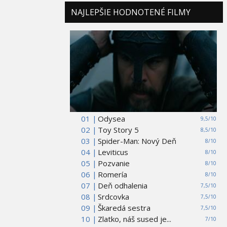
NAJLEPŠIE HODNOTENÉ FILMY
01 |
Odysea
9,5/10
02 |
Toy Story 5
8,5/10
03 |
Spider-Man: Nový Deň
8/10
04 |
Leviticus
8/10
05 |
Pozvanie
8/10
06 |
Romería
8/10
07 |
Deň odhalenia
7,5/10
08 |
Srdcovka
7,5/10
09 |
Škaredá sestra
7,5/10
10 |
Zlatko, náš sused je...
7/10