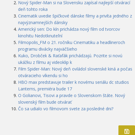
Nový Spider-Man si na Slovensku zapísal najlepší otvárací
deň tohto roka
Cinematik uvedie špičkové dánske filmy a privíta jedného z
najvýznamnejších dánsky
Americký sen: Do kín prichádza nový film od tvorcov
kinohitu Nedotknuteľní
Filmopolis_FM o 21. ročníku Cinematiku a headlineroch
programu divácky najväčšieho
Kuko, Drobček & Raťafák prichádzajú. Pozrite si novú
ukážku z filmu aj videoklip k
Film Spider-Man: Nový deň ovládol slovenské kiná a počas
otváracieho víkendu si ho
HBO max predstavuje trailer k novému seriálu dc studios
Lanterns, premiéra bude 17
O Golianovi, Tisovi a pravde o Slovenskom štáte. Nový
slovenský film bude otvárať
Čo sa udialo vo filmovom svete za posledné dni?