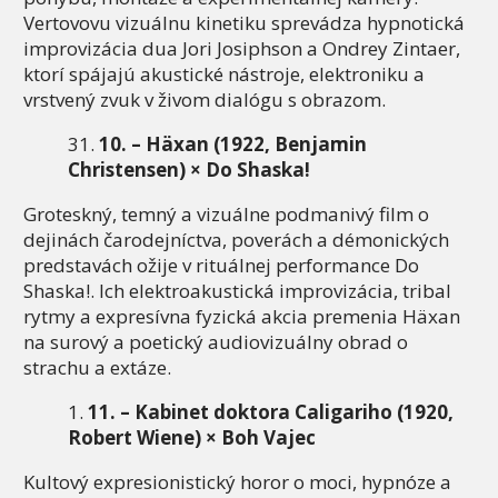
Vertovovu vizuálnu kinetiku sprevádza hypnotická
improvizácia dua Jori Josiphson a Ondrey Zintaer,
ktorí spájajú akustické nástroje, elektroniku a
vrstvený zvuk v živom dialógu s obrazom.
10. – Häxan (1922, Benjamin
Christensen) × Do Shaska!
Groteskný, temný a vizuálne podmanivý film o
dejinách čarodejníctva, poverách a démonických
predstavách ožije v rituálnej performance Do
Shaska!. Ich elektroakustická improvizácia, tribal
rytmy a expresívna fyzická akcia premenia Häxan
na surový a poetický audiovizuálny obrad o
strachu a extáze.
11. – Kabinet doktora Caligariho (1920,
Robert Wiene) × Boh Vajec
Kultový expresionistický horor o moci, hypnóze a