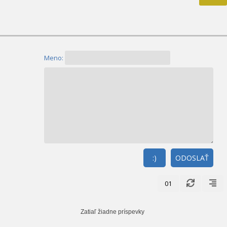
Meno:
:)
ODOSLAŤ
01
Zatiaľ žiadne príspevky