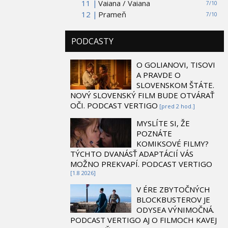
11 |
Vaiana / Vaiana
7/10
12 |
Prameň
7/10
PODCASTY
O GOLIANOVI, TISOVI
A PRAVDE O
SLOVENSKOM ŠTÁTE.
NOVÝ SLOVENSKÝ FILM BUDE OTVÁRAŤ
OČI. PODCAST VERTIGO
[pred 2 hod.]
MYSLÍTE SI, ŽE
POZNÁTE
KOMIKSOVÉ FILMY?
TÝCHTO DVANÁSŤ ADAPTÁCIÍ VÁS
MOŽNO PREKVAPÍ. PODCAST VERTIGO
[1.8 2026]
V ÉRE ZBYTOČNÝCH
BLOCKBUSTEROV JE
ODYSEA VÝNIMOČNÁ.
PODCAST VERTIGO AJ O FILMOCH KAVEJ