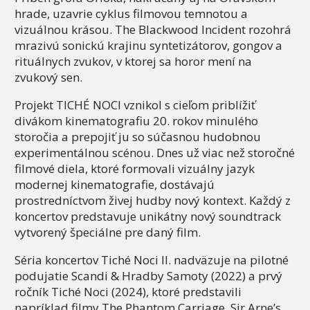
hrade, uzavrie cyklus filmovou temnotou a
vizuálnou krásou. The Blackwood Incident rozohrá
mrazivú sonickú krajinu syntetizátorov, gongov a
rituálnych zvukov, v ktorej sa horor mení na
zvukový sen.
Projekt TICHÉ NOCI vznikol s cieľom priblížiť
divákom kinematografiu 20. rokov minulého
storočia a prepojiť ju so súčasnou hudobnou
experimentálnou scénou. Dnes už viac než storočné
filmové diela, ktoré formovali vizuálny jazyk
modernej kinematografie, dostávajú
prostredníctvom živej hudby nový kontext. Každý z
koncertov predstavuje unikátny nový soundtrack
vytvorený špeciálne pre daný film.
Séria koncertov Tiché Noci II. nadväzuje na pilotné
podujatie Scandi & Hradby Samoty (2022) a prvý
ročník Tiché Noci (2024), ktoré predstavili
napríklad filmy The Phantom Carriage, Sir Arne’s