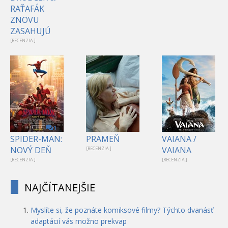
RAŤAFÁK
ZNOVU
ZASAHUJÚ
[RECENZIA ]
1
SPIDER-MAN:
PRAMEŇ
VAIANA /
NOVÝ DEŇ
VAIANA
[RECENZIA ]
[RECENZIA ]
[RECENZIA ]
NAJČÍTANEJŠIE
Myslíte si, že poznáte komiksové filmy? Týchto dvanásť
adaptácií vás možno prekvap