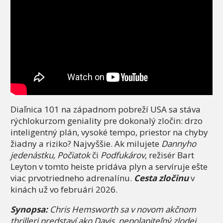
Diaľnica 101 na západnom pobreží USA sa stáva
rýchlokurzom geniality pre dokonalý zločin: drzo
inteligentný plán, vysoké tempo, priestor na chyby
žiadny a riziko? Najvyššie. Ak milujete
Dannyho
jedenástku, Počiatok
či
Podfukárov
, režisér Bart
Leyton v tomto heiste pridáva plyn a servíruje ešte
viac prvotriedneho adrenalínu.
Cesta zločinu
v
kinách už vo februári 2026.
Synopsa:
Chris Hemsworth sa v novom akčnom
thrilleri predstaví ako Davis, nepolapiteľný zlodej