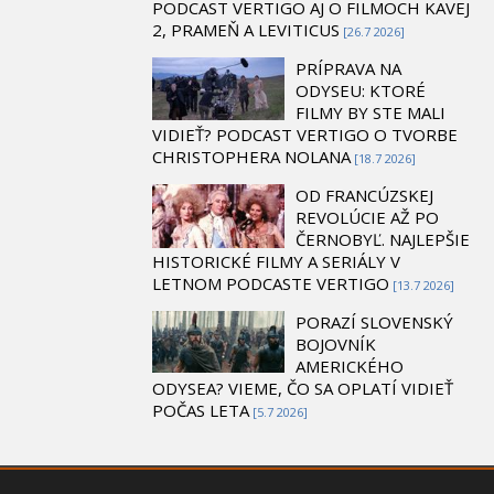
PODCAST VERTIGO AJ O FILMOCH KAVEJ
2, PRAMEŇ A LEVITICUS
[26.7 2026]
PRÍPRAVA NA
ODYSEU: KTORÉ
FILMY BY STE MALI
VIDIEŤ? PODCAST VERTIGO O TVORBE
CHRISTOPHERA NOLANA
[18.7 2026]
OD FRANCÚZSKEJ
REVOLÚCIE AŽ PO
ČERNOBYĽ. NAJLEPŠIE
HISTORICKÉ FILMY A SERIÁLY V
LETNOM PODCASTE VERTIGO
[13.7 2026]
PORAZÍ SLOVENSKÝ
BOJOVNÍK
AMERICKÉHO
ODYSEA? VIEME, ČO SA OPLATÍ VIDIEŤ
POČAS LETA
[5.7 2026]