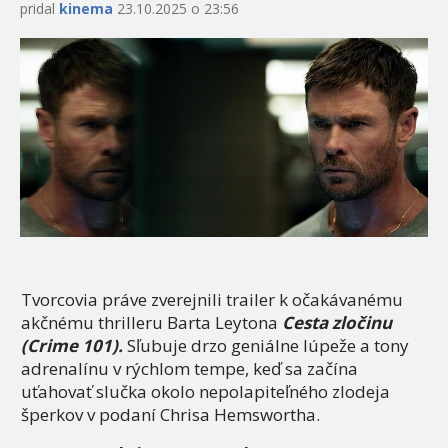
pridal
kinema
23.10.2025 o 23:56
Tvorcovia práve zverejnili trailer k očakávanému
akčnému thrilleru Barta Leytona
Cesta zločinu
(Crime 101).
Sľubuje drzo geniálne lúpeže a tony
adrenalínu v rýchlom tempe, keď sa začína
uťahovať slučka okolo nepolapiteľného zlodeja
šperkov v podaní Chrisa Hemswortha.