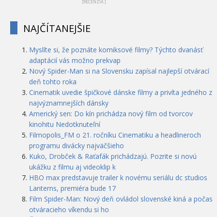
[RECENZIA ]
NAJČÍTANEJŠIE
Myslíte si, že poznáte komiksové filmy? Týchto dvanásť
adaptácií vás možno prekvap
Nový Spider-Man si na Slovensku zapísal najlepší otvárací
deň tohto roka
Cinematik uvedie špičkové dánske filmy a privíta jedného z
najvýznamnejších dánsky
Americký sen: Do kín prichádza nový film od tvorcov
kinohitu Nedotknuteľní
Filmopolis_FM o 21. ročníku Cinematiku a headlineroch
programu divácky najväčšieho
Kuko, Drobček & Raťafák prichádzajú. Pozrite si novú
ukážku z filmu aj videoklip k
HBO max predstavuje trailer k novému seriálu dc studios
Lanterns, premiéra bude 17
Film Spider-Man: Nový deň ovládol slovenské kiná a počas
otváracieho víkendu si ho