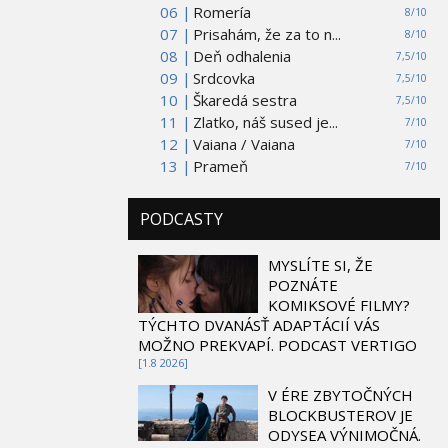
06 |
Romería
8/10
07 |
Prisahám, že za to n...
8/10
08 |
Deň odhalenia
7,5/10
09 |
Srdcovka
7,5/10
10 |
Škaredá sestra
7,5/10
11 |
Zlatko, náš sused je...
7/10
12 |
Vaiana / Vaiana
7/10
13 |
Prameň
7/10
PODCASTY
MYSLÍTE SI, ŽE
POZNÁTE
KOMIKSOVÉ FILMY?
TÝCHTO DVANÁSŤ ADAPTÁCIÍ VÁS
MOŽNO PREKVAPÍ. PODCAST VERTIGO
[1.8 2026]
V ÉRE ZBYTOČNÝCH
BLOCKBUSTEROV JE
ODYSEA VÝNIMOČNÁ.