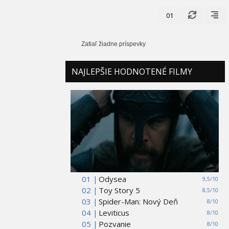
01
Zatiaľ žiadne príspevky
NAJLEPŠIE HODNOTENÉ FILMY
01 |
Odysea
9,5/10
02 |
Toy Story 5
8,5/10
03 |
Spider-Man: Nový Deň
8/10
04 |
Leviticus
8/10
05 |
Pozvanie
8/10