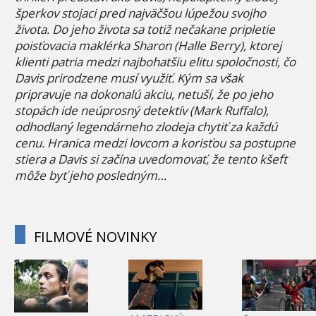
šperkov stojaci pred najväčšou lúpežou svojho
života. Do jeho života sa totiž nečakane pripletie
poisťovacia maklérka Sharon (Halle Berry), ktorej
klienti patria medzi najbohatšiu elitu spoločnosti, čo
Davis prirodzene musí využiť. Kým sa však
pripravuje na dokonalú akciu, netuší, že po jeho
stopách ide neúprosný detektív (Mark Ruffalo),
odhodlaný legendárneho zlodeja chytiť za každú
cenu. Hranica medzi lovcom a korisťou sa postupne
stiera a Davis si začína uvedomovať, že tento kšeft
môže byť jeho posledným…
FILMOVÉ NOVINKY