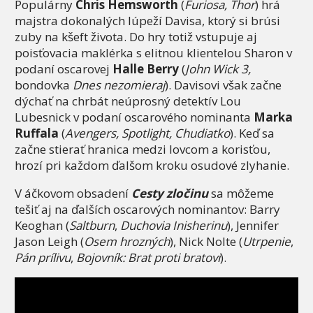
Populárny
Chris Hemsworth
(
Furiosa, Thor
) hrá
majstra dokonalých lúpeží Davisa, ktorý si brúsi
zuby na kšeft života. Do hry totiž vstupuje aj
poisťovacia maklérka s elitnou klientelou Sharon v
podaní oscarovej
Halle Berry
(
John Wick 3,
bondovka
Dnes nezomieraj
). Davisovi však začne
dýchať na chrbát neúprosný detektív Lou
Lubesnick v podaní oscarového nominanta
Marka
Ruffala
(
Avengers, Spotlight, Chudiatko
). Keď sa
začne stierať hranica medzi lovcom a korisťou,
hrozí pri každom ďalšom kroku osudové zlyhanie.
V áčkovom obsadení
Cesty zločinu
sa môžeme
tešiť aj na ďalších oscarových nominantov: Barry
Keoghan (
Saltburn
,
Duchovia Inisherinu
), Jennifer
Jason Leigh (
Osem hrozných
), Nick Nolte (
Utrpenie
,
Pán prílivu
,
Bojovník: Brat proti bratovi
).