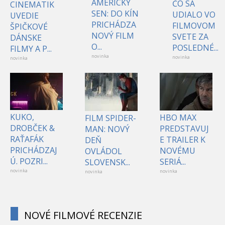
AMERICKÝ
ČO SA
CINEMATIK
SEN: DO KÍN
UDIALO VO
UVEDIE
PRICHÁDZA
FILMOVOM
ŠPIČKOVÉ
NOVÝ FILM
SVETE ZA
DÁNSKE
O...
POSLEDNÉ...
FILMY A P...
novinka
novinka
novinka
KUKO,
HBO MAX
FILM SPIDER-
DROBČEK &
PREDSTAVUJ
MAN: NOVÝ
RAŤAFÁK
E TRAILER K
DEŇ
PRICHÁDZAJ
NOVÉMU
OVLÁDOL
Ú. POZRI...
SERIÁ...
SLOVENSK...
novinka
novinka
novinka
NOVÉ FILMOVÉ RECENZIE