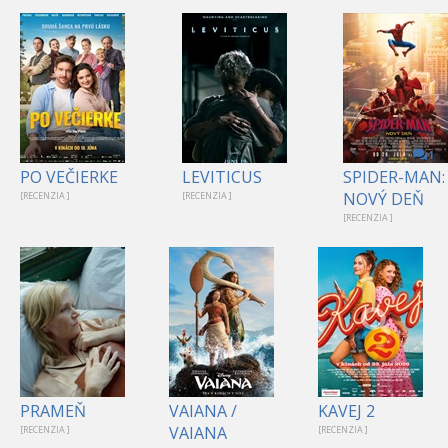
1
PO VEČIERKE
LEVITICUS
SPIDER-MAN:
NOVÝ DEŇ
[RECENZIA ]
[RECENZIA ]
[RECENZIA ]
PRAMEŇ
VAIANA /
KAVEJ 2
VAIANA
[RECENZIA ]
[RECENZIA ]