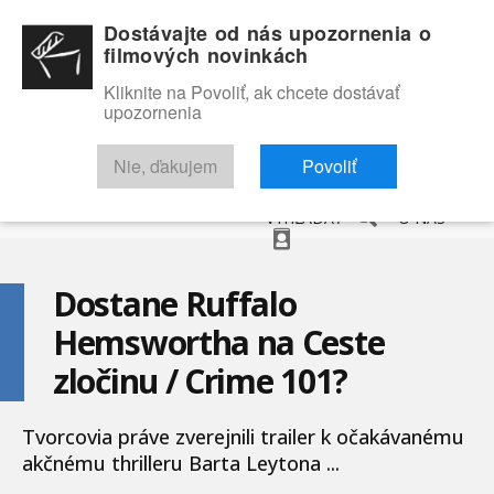
Dostávajte od nás upozornenia o
filmových novinkách
Kliknite na Povoliť, ak chcete dostávať
upozornenia
NOVINKY
RECENZIE
TRAILERY
FILMOVÁ DATABÁZA
Nie, ďakujem
Povoliť
VYHĽADAŤ
O NÁS
Dostane Ruffalo
Hemswortha na Ceste
zločinu / Crime 101?
Tvorcovia práve zverejnili trailer k očakávanému
akčnému thrilleru Barta Leytona ...