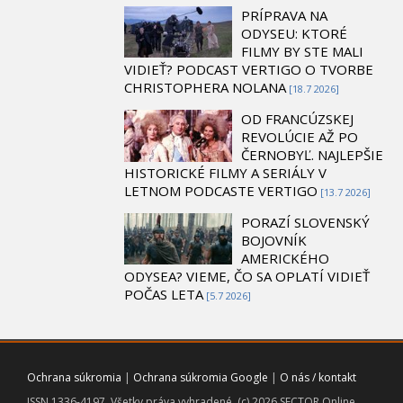
PRÍPRAVA NA
ODYSEU: KTORÉ
FILMY BY STE MALI
VIDIEŤ? PODCAST VERTIGO O TVORBE
CHRISTOPHERA NOLANA
[18.7 2026]
OD FRANCÚZSKEJ
REVOLÚCIE AŽ PO
ČERNOBYĽ. NAJLEPŠIE
HISTORICKÉ FILMY A SERIÁLY V
LETNOM PODCASTE VERTIGO
[13.7 2026]
PORAZÍ SLOVENSKÝ
BOJOVNÍK
AMERICKÉHO
ODYSEA? VIEME, ČO SA OPLATÍ VIDIEŤ
POČAS LETA
[5.7 2026]
Ochrana súkromia
|
Ochrana súkromia Google
|
O nás / kontakt
ISSN 1336-4197. Všetky práva vyhradené. (c) 2026 SECTOR Online