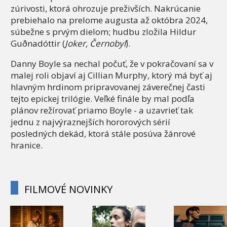
zúrivosti, ktorá ohrozuje preživších. Nakrúcanie
prebiehalo na prelome augusta až októbra 2024,
súbežne s prvým dielom; hudbu zložila Hildur
Guðnadóttir (
Joker, Černobyľ
).
Danny Boyle sa nechal počuť, že v pokračovaní sa v
malej roli objaví aj Cillian Murphy, ktorý má byť aj
hlavným hrdinom pripravovanej záverečnej časti
tejto epickej trilógie. Veľké finále by mal podľa
plánov režírovať priamo Boyle - a uzavrieť tak
jednu z najvýraznejších hororových sérií
posledných dekád, ktorá stále posúva žánrové
hranice.
FILMOVÉ NOVINKY