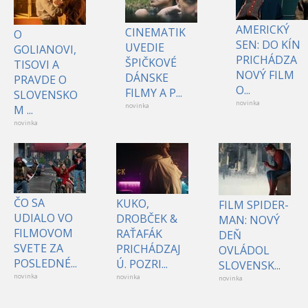
AMERICKÝ
CINEMATIK
O
SEN: DO KÍN
UVEDIE
GOLIANOVI,
PRICHÁDZA
ŠPIČKOVÉ
TISOVI A
NOVÝ FILM
DÁNSKE
PRAVDE O
O...
FILMY A P...
SLOVENSKO
novinka
novinka
M ...
novinka
ČO SA
KUKO,
FILM SPIDER-
UDIALO VO
DROBČEK &
MAN: NOVÝ
FILMOVOM
RAŤAFÁK
DEŇ
SVETE ZA
PRICHÁDZAJ
OVLÁDOL
POSLEDNÉ...
Ú. POZRI...
SLOVENSK...
novinka
novinka
novinka