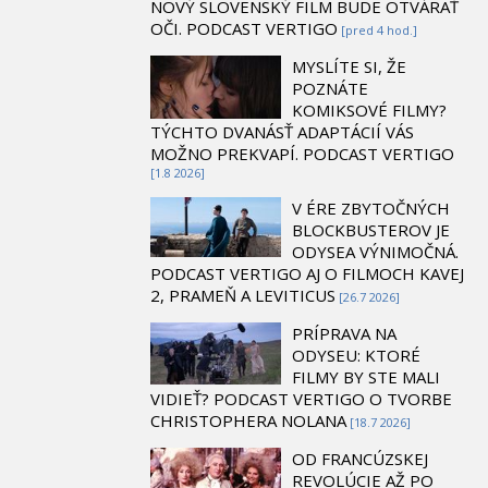
NOVÝ SLOVENSKÝ FILM BUDE OTVÁRAŤ
OČI. PODCAST VERTIGO
[pred 4 hod.]
MYSLÍTE SI, ŽE
POZNÁTE
KOMIKSOVÉ FILMY?
TÝCHTO DVANÁSŤ ADAPTÁCIÍ VÁS
MOŽNO PREKVAPÍ. PODCAST VERTIGO
[1.8 2026]
V ÉRE ZBYTOČNÝCH
BLOCKBUSTEROV JE
ODYSEA VÝNIMOČNÁ.
PODCAST VERTIGO AJ O FILMOCH KAVEJ
2, PRAMEŇ A LEVITICUS
[26.7 2026]
PRÍPRAVA NA
ODYSEU: KTORÉ
FILMY BY STE MALI
VIDIEŤ? PODCAST VERTIGO O TVORBE
CHRISTOPHERA NOLANA
[18.7 2026]
OD FRANCÚZSKEJ
REVOLÚCIE AŽ PO