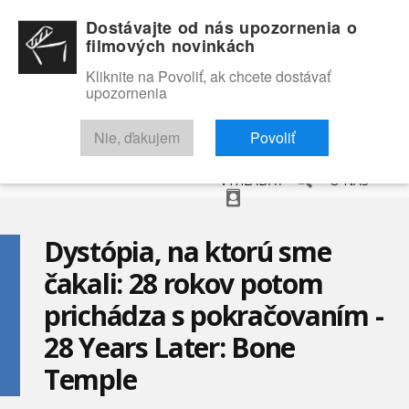
Dostávajte od nás upozornenia o
filmových novinkách
Kliknite na Povoliť, ak chcete dostávať
upozornenia
NOVINKY
RECENZIE
TRAILERY
FILMOVÁ DATABÁZA
Nie, ďakujem
Povoliť
VYHĽADAŤ
O NÁS
Dystópia, na ktorú sme
čakali: 28 rokov potom
prichádza s pokračovaním -
28 Years Later: Bone
Temple