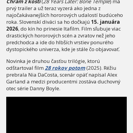
Chrám z kostí
(
28 Years Later: Bone Temple
) má
prvý trailer
a už teraz vyzerá ako jedna z
najočakávanejších hororových udalostí budúceho
roka. Slovenskí diváci sa ho dočkajú
15. januára
2026
, do kín ho prinesie Itafilm. Film sľubuje viac
drastických hororových scén a zvratov než jeho
predchodca a ide do hlbších vrstiev ponurého
dystopického univerza, kde je stále čo objavovať.
Novinka je druhou časťou trilógie, ktorú
odštartoval film
28 rokov potom
(2025). Réžiu
prebrala Nia DaCosta, scenár opäť napísal Alex
Garland a medzi producentmi zostáva duchovný
otec série Danny Boyle.