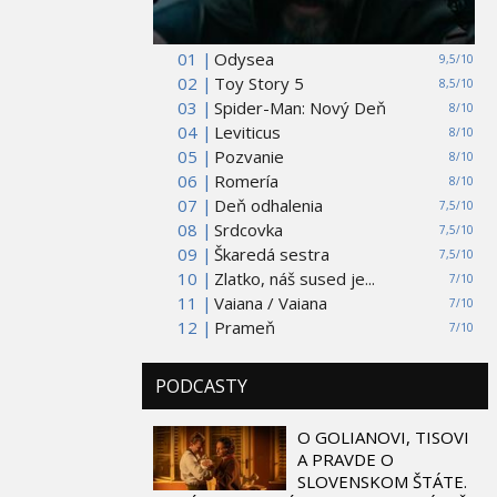
01 |
Odysea
9,5/10
02 |
Toy Story 5
8,5/10
03 |
Spider-Man: Nový Deň
8/10
04 |
Leviticus
8/10
05 |
Pozvanie
8/10
06 |
Romería
8/10
07 |
Deň odhalenia
7,5/10
08 |
Srdcovka
7,5/10
09 |
Škaredá sestra
7,5/10
10 |
Zlatko, náš sused je...
7/10
11 |
Vaiana / Vaiana
7/10
12 |
Prameň
7/10
PODCASTY
O GOLIANOVI, TISOVI
A PRAVDE O
SLOVENSKOM ŠTÁTE.