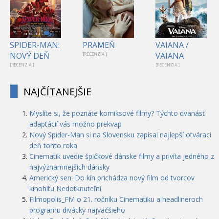
1
SPIDER-MAN:
PRAMEŇ
VAIANA /
NOVÝ DEŇ
VAIANA
[RECENZIA ]
[RECENZIA ]
[RECENZIA ]
NAJČÍTANEJŠIE
Myslíte si, že poznáte komiksové filmy? Týchto dvanásť
adaptácií vás možno prekvap
Nový Spider-Man si na Slovensku zapísal najlepší otvárací
deň tohto roka
Cinematik uvedie špičkové dánske filmy a privíta jedného z
najvýznamnejších dánsky
Americký sen: Do kín prichádza nový film od tvorcov
kinohitu Nedotknuteľní
Filmopolis_FM o 21. ročníku Cinematiku a headlineroch
programu divácky najväčšieho