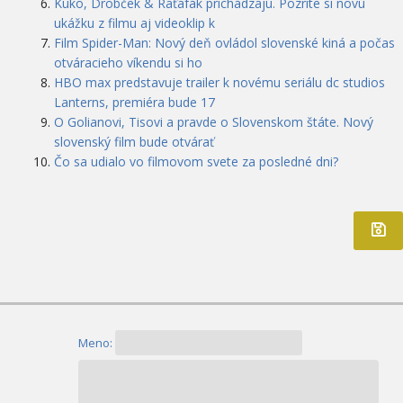
Kuko, Drobček & Raťafák prichádzajú. Pozrite si novú
ukážku z filmu aj videoklip k
Film Spider-Man: Nový deň ovládol slovenské kiná a počas
otváracieho víkendu si ho
HBO max predstavuje trailer k novému seriálu dc studios
Lanterns, premiéra bude 17
O Golianovi, Tisovi a pravde o Slovenskom štáte. Nový
slovenský film bude otvárať
Čo sa udialo vo filmovom svete za posledné dni?
Meno: