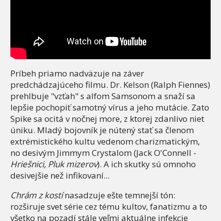
Príbeh priamo nadväzuje na záver
predchádzajúceho filmu. Dr. Kelson (Ralph Fiennes)
prehlbuje "vzťah" s alfom Samsonom a snaží sa
lepšie pochopiť samotný vírus a jeho mutácie. Zato
Spike sa ocitá v nočnej more, z ktorej zdanlivo niet
úniku. Mladý bojovník je nútený stať sa členom
extrémistického kultu vedenom charizmatickým,
no desivým Jimmym Crystalom (Jack O'Connell -
Hriešnici, Pluk mizerov
). A ich skutky sú omnoho
desivejšie než infikovaní...
Chrám z kostí
nasadzuje ešte temnejší tón:
rozširuje svet série cez tému kultov, fanatizmu a to
všetko na pozadí stále veľmi aktuálne infekcie