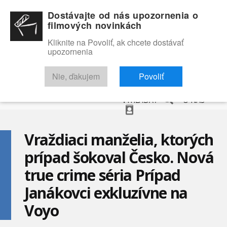
Dostávajte od nás upozornenia o
filmových novinkách
Kliknite na Povoliť, ak chcete dostávať
upozornenia
NOVINKY
RECENZIE
TRAILERY
FILMOVÁ DATABÁZA
Nie, ďakujem
Povoliť
VYHĽADAŤ
O NÁS
Vraždiaci manželia, ktorých
prípad šokoval Česko. Nová
true crime séria Prípad
Janákovci exkluzívne na
Voyo