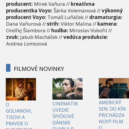
producent:
Mirek Vaňura //
kreatívna
producentka Voyo:
Šárka Volemanová //
výkonný
producent Voyo:
Tomáš Luňáček //
dramaturgia:
Dana Vaňurová //
strih:
Viktor Malina //
kamera:
Ondřej Šlambora //
hudba:
Miroslav Vobořil //
zvuk:
Jakub Macháček //
vedúca produkcie:
Andrea Lomozová
FILMOVÉ NOVINKY
AMERICKÝ
CINEMATIK
O
SEN: DO KÍN
UVEDIE
GOLIANOVI,
PRICHÁDZA
ŠPIČKOVÉ
TISOVI A
NOVÝ FILM
DÁNSKE
PRAVDE O
O...