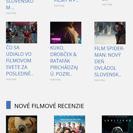
FILMY A P...
SLOVENSKO
novinka
novinka
M ...
novinka
ČO SA
KUKO,
FILM SPIDER-
UDIALO VO
DROBČEK &
MAN: NOVÝ
FILMOVOM
RAŤAFÁK
DEŇ
SVETE ZA
PRICHÁDZAJ
OVLÁDOL
POSLEDNÉ...
Ú. POZRI...
SLOVENSK...
novinka
novinka
novinka
NOVÉ FILMOVÉ RECENZIE