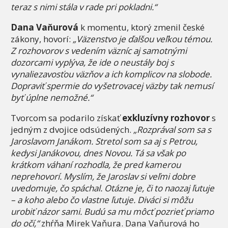
teraz s nimi stála v rade pri pokladni.“
Dana Vaňurová
k momentu, ktorý zmenil české
zákony, hovorí:
„Väzenstvo je ďalšou veľkou témou.
Z rozhovorov s vedením väzníc aj samotnými
dozorcami vyplýva, že ide o neustály boj s
vynaliezavosťou väzňov a ich komplicov na slobode.
Dopraviť spermie do vyšetrovacej väzby tak nemusí
byť úplne nemožné.“
Tvorcom sa podarilo získať
exkluzívny rozhovor
s
jedným z dvojice odsúdených.
„Rozprával som sa s
Jaroslavom Janákom. Stretol som sa aj s Petrou,
kedysi Janákovou, dnes Novou. Tá sa však po
krátkom váhaní rozhodla, že pred kamerou
neprehovorí. Myslím, že Jaroslav si veľmi dobre
uvedomuje, čo spáchal. Otázne je, či to naozaj ľutuje
– a koho alebo čo vlastne ľutuje. Diváci si môžu
urobiť názor sami. Budú sa mu môcť pozrieť priamo
do očí,“
zhŕňa Mirek Vaňura. Dana Vaňurová ho