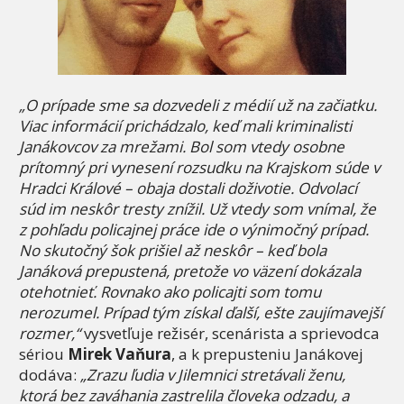
„O prípade sme sa dozvedeli z médií už na začiatku.
Viac informácií prichádzalo, keď mali kriminalisti
Janákovcov za mrežami. Bol som vtedy osobne
prítomný pri vynesení rozsudku na Krajskom súde v
Hradci Králové – obaja dostali doživotie. Odvolací
súd im neskôr tresty znížil. Už vtedy som vnímal, že
z pohľadu policajnej práce ide o výnimočný prípad.
No skutočný šok prišiel až neskôr – keď bola
Janáková prepustená, pretože vo väzení dokázala
otehotnieť. Rovnako ako policajti som tomu
nerozumel. Prípad tým získal ďalší, ešte zaujímavejší
rozmer,“
vysvetľuje režisér, scenárista a sprievodca
sériou
Mirek Vaňura
, a k prepusteniu Janákovej
dodáva:
„Zrazu ľudia v Jilemnici stretávali ženu,
ktorá bez zaváhania zastrelila človeka odzadu, a