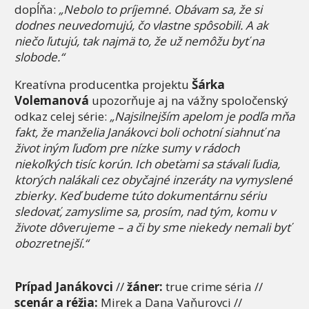
dopĺňa:
„Nebolo to príjemné. Obávam sa, že si
dodnes neuvedomujú, čo vlastne spôsobili. A ak
niečo ľutujú, tak najmä to, že už nemôžu byť na
slobode.“
Kreatívna producentka projektu
Šárka
Volemanová
upozorňuje aj na vážny spoločenský
odkaz celej série:
„Najsilnejším apelom je podľa mňa
fakt, že manželia Janákovci boli ochotní siahnuť na
život iným ľuďom pre nízke sumy v rádoch
niekoľkých tisíc korún. Ich obeťami sa stávali ľudia,
ktorých nalákali cez obyčajné inzeráty na vymyslené
zbierky. Keď budeme túto dokumentárnu sériu
sledovať, zamyslime sa, prosím, nad tým, komu v
živote dôverujeme – a či by sme niekedy nemali byť
obozretnejší.“
Prípad Janákovci
//
žáner:
true crime séria //
scenár a réžia:
Mirek a Dana Vaňurovci //