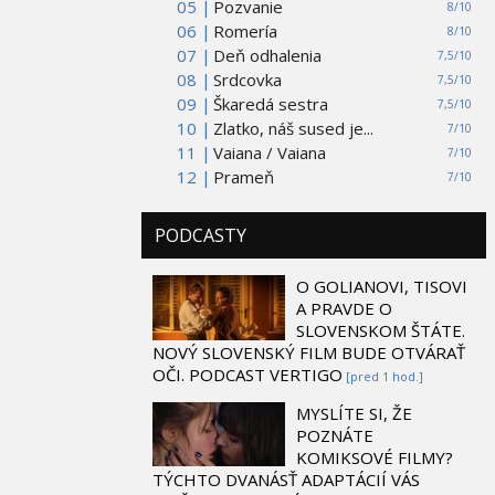
05 |
Pozvanie
8/10
06 |
Romería
8/10
07 |
Deň odhalenia
7,5/10
08 |
Srdcovka
7,5/10
09 |
Škaredá sestra
7,5/10
10 |
Zlatko, náš sused je...
7/10
11 |
Vaiana / Vaiana
7/10
12 |
Prameň
7/10
PODCASTY
O GOLIANOVI, TISOVI
A PRAVDE O
SLOVENSKOM ŠTÁTE.
NOVÝ SLOVENSKÝ FILM BUDE OTVÁRAŤ
OČI. PODCAST VERTIGO
[pred 1 hod.]
MYSLÍTE SI, ŽE
POZNÁTE
KOMIKSOVÉ FILMY?
TÝCHTO DVANÁSŤ ADAPTÁCIÍ VÁS