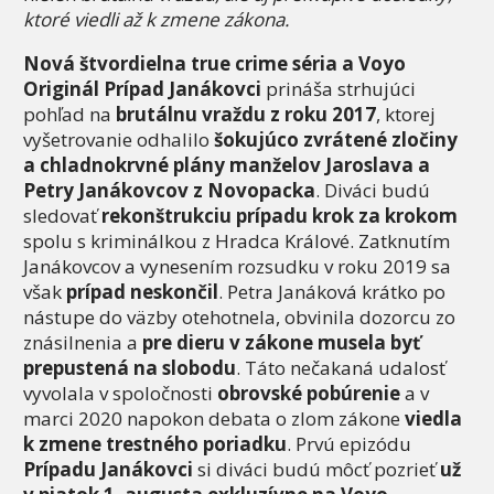
ktoré viedli až k zmene zákona.
Nová štvordielna true crime séria a Voyo
Originál Prípad Janákovci
prináša strhujúci
pohľad na
brutálnu vraždu z roku 2017
, ktorej
vyšetrovanie odhalilo
šokujúco zvrátené zločiny
a chladnokrvné plány manželov Jaroslava a
Petry Janákovcov z Novopacka
. Diváci budú
sledovať
rekonštrukciu prípadu krok za krokom
spolu s kriminálkou z Hradca Králové. Zatknutím
Janákovcov a vynesením rozsudku v roku 2019 sa
však
prípad neskončil
. Petra Janáková krátko po
nástupe do väzby otehotnela, obvinila dozorcu zo
znásilnenia a
pre dieru v zákone musela byť
prepustená na slobodu
. Táto nečakaná udalosť
vyvolala v spoločnosti
obrovské pobúrenie
a v
marci 2020 napokon debata o zlom zákone
viedla
k zmene trestného poriadku
. Prvú epizódu
Prípadu Janákovci
si diváci budú môcť pozrieť
už