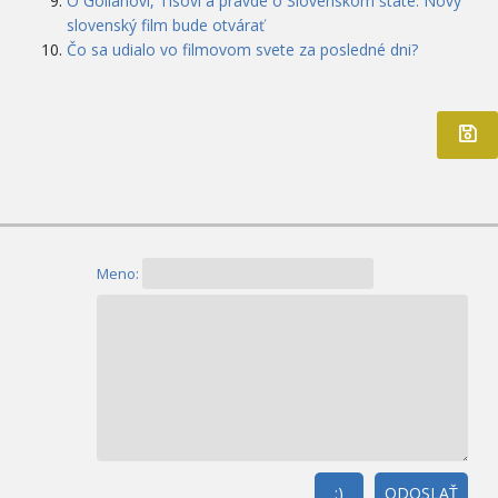
O Golianovi, Tisovi a pravde o Slovenskom štáte. Nový
slovenský film bude otvárať
Čo sa udialo vo filmovom svete za posledné dni?
Meno:
:)
ODOSLAŤ