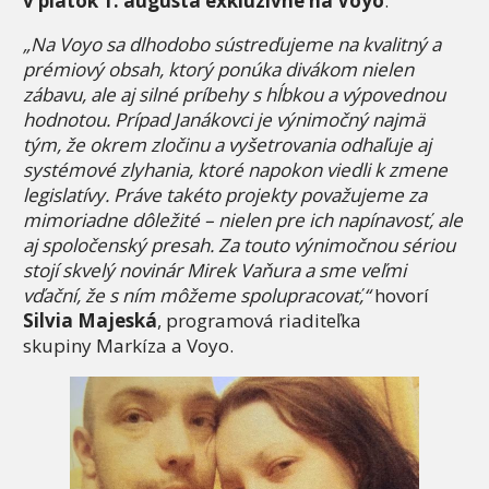
v piatok 1. augusta exkluzívne na Voyo
.
„Na Voyo sa dlhodobo sústreďujeme na kvalitný a
prémiový obsah, ktorý ponúka divákom nielen
zábavu, ale aj silné príbehy s hĺbkou a výpovednou
hodnotou. Prípad Janákovci je výnimočný najmä
tým, že okrem zločinu a vyšetrovania odhaľuje aj
systémové zlyhania, ktoré napokon viedli k zmene
legislatívy. Práve takéto projekty považujeme za
mimoriadne dôležité – nielen pre ich napínavosť, ale
aj spoločenský presah. Za touto výnimočnou sériou
stojí skvelý novinár Mirek Vaňura a sme veľmi
vďační, že s ním môžeme spolupracovať,“
hovorí
Silvia Majeská
, programová riaditeľka
skupiny Markíza a Voyo.