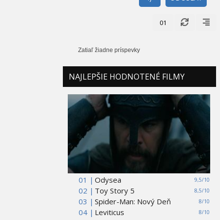
01
Zatiaľ žiadne príspevky
NAJLEPŠIE HODNOTENÉ FILMY
01 |
Odysea
9,5/10
02 |
Toy Story 5
8,5/10
03 |
Spider-Man: Nový Deň
8/10
04 |
Leviticus
8/10