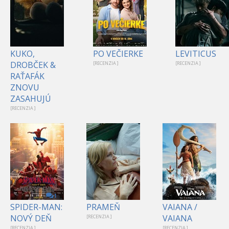
KUKO,
PO VEČIERKE
LEVITICUS
DROBČEK &
[RECENZIA ]
[RECENZIA ]
RAŤAFÁK
ZNOVU
ZASAHUJÚ
[RECENZIA ]
1
SPIDER-MAN:
PRAMEŇ
VAIANA /
NOVÝ DEŇ
VAIANA
[RECENZIA ]
[RECENZIA ]
[RECENZIA ]