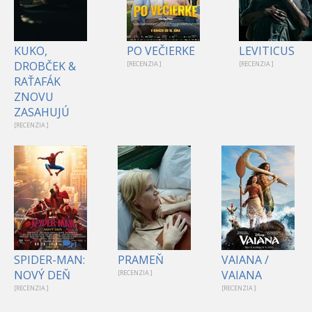
KUKO,
PO VEČIERKE
LEVITICUS
DROBČEK &
[RECENZIA ]
[RECENZIA ]
RAŤAFÁK
ZNOVU
ZASAHUJÚ
[RECENZIA ]
1
SPIDER-MAN:
PRAMEŇ
VAIANA /
NOVÝ DEŇ
VAIANA
[RECENZIA ]
[RECENZIA ]
[RECENZIA ]