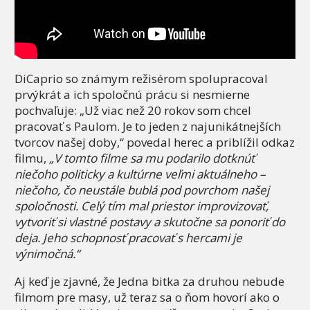
DiCaprio so známym režisérom spolupracoval
prvýkrát a ich spoločnú prácu si nesmierne
pochvaľuje: „Už viac než 20 rokov som chcel
pracovať s Paulom. Je to jeden z najunikátnejších
tvorcov našej doby,“ povedal herec a priblížil odkaz
filmu,
„V tomto filme sa mu podarilo dotknúť
niečoho politicky a kultúrne veľmi aktuálneho –
niečoho, čo neustále bublá pod povrchom našej
spoločnosti. Celý tím mal priestor improvizovať,
vytvoriť si vlastné postavy a skutočne sa ponoriť do
deja. Jeho schopnosť pracovať s hercami je
výnimočná.“
Aj keď je zjavné, že Jedna bitka za druhou nebude
filmom pre masy, už teraz sa o ňom hovorí ako o