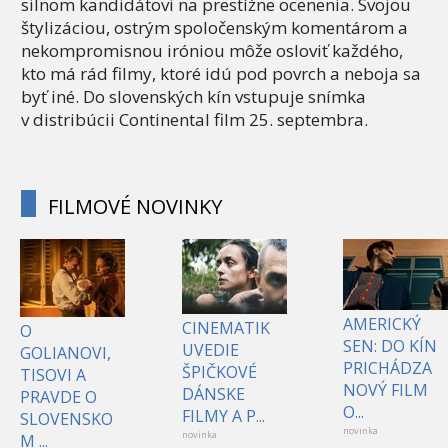
silnom kandidátovi na prestížne ocenenia. Svojou
štylizáciou, ostrým spoločenským komentárom a
nekompromisnou iróniou môže osloviť každého,
kto má rád filmy, ktoré idú pod povrch a neboja sa
byť iné. Do slovenských kín vstupuje snímka
v distribúcii Continental film 25. septembra.
FILMOVÉ NOVINKY
AMERICKÝ
CINEMATIK
O
SEN: DO KÍN
UVEDIE
GOLIANOVI,
PRICHÁDZA
ŠPIČKOVÉ
TISOVI A
NOVÝ FILM
DÁNSKE
PRAVDE O
O...
FILMY A P...
SLOVENSKO
novinka
novinka
M ...