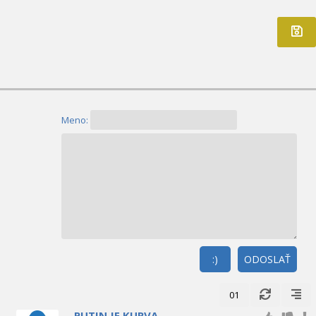
Meno:
:)
ODOSLAŤ
01
PUTIN JE KURVA