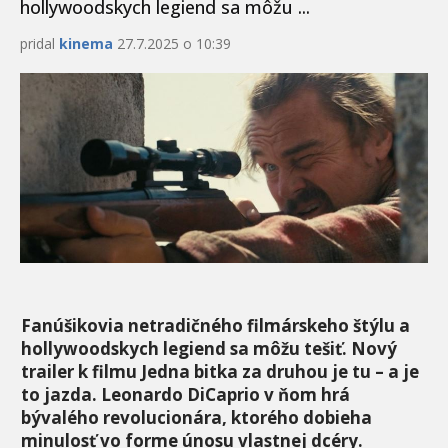
hollywoodskych legiend sa môžu ...
pridal
kinema
27.7.2025 o 10:39
Fanúšikovia netradičného filmárskeho štýlu a
hollywoodskych legiend sa môžu tešiť. Nový
trailer k filmu Jedna bitka za druhou je tu – a je
to jazda. Leonardo DiCaprio v ňom hrá
bývalého revolucionára, ktorého dobieha
minulosť vo forme únosu vlastnej dcéry.