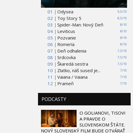
01 |
Odysea
9,5/10
02 |
Toy Story 5
8,5/10
03 |
Spider-Man: Nový Deň
8/10
04 |
Leviticus
8/10
05 |
Pozvanie
8/10
06 |
Romería
8/10
07 |
Deň odhalenia
7,5/10
08 |
Srdcovka
7,5/10
09 |
Škaredá sestra
7,5/10
10 |
Zlatko, náš sused je...
7/10
11 |
Vaiana / Vaiana
7/10
12 |
Prameň
7/10
PODCASTY
O GOLIANOVI, TISOVI
A PRAVDE O
SLOVENSKOM ŠTÁTE.
NOVÝ SLOVENSKÝ FILM BUDE OTVÁRAŤ