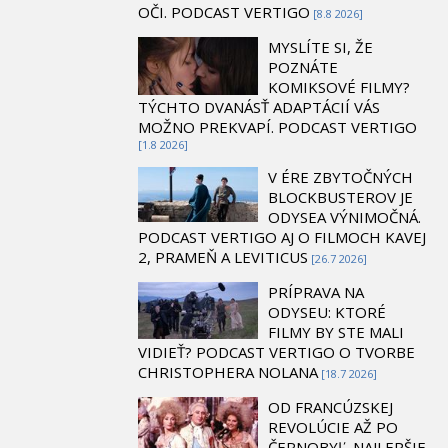
OČI. PODCAST VERTIGO
[8.8 2026]
MYSLÍTE SI, ŽE
POZNÁTE
KOMIKSOVÉ FILMY?
TÝCHTO DVANÁSŤ ADAPTÁCIÍ VÁS
MOŽNO PREKVAPÍ. PODCAST VERTIGO
[1.8 2026]
V ÉRE ZBYTOČNÝCH
BLOCKBUSTEROV JE
ODYSEA VÝNIMOČNÁ.
PODCAST VERTIGO AJ O FILMOCH KAVEJ
2, PRAMEŇ A LEVITICUS
[26.7 2026]
PRÍPRAVA NA
ODYSEU: KTORÉ
FILMY BY STE MALI
VIDIEŤ? PODCAST VERTIGO O TVORBE
CHRISTOPHERA NOLANA
[18.7 2026]
OD FRANCÚZSKEJ
REVOLÚCIE AŽ PO
ČERNOBYĽ. NAJLEPŠIE