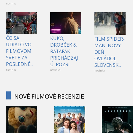
novinka
ČO SA
KUKO,
FILM SPIDER-
UDIALO VO
DROBČEK &
MAN: NOVÝ
FILMOVOM
RAŤAFÁK
DEŇ
SVETE ZA
PRICHÁDZAJ
OVLÁDOL
POSLEDNÉ...
Ú. POZRI...
SLOVENSK...
novinka
novinka
novinka
NOVÉ FILMOVÉ RECENZIE