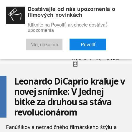
Dostávajte od nás upozornenia o
filmových novinkách
Kliknite na Povoliť, ak chcete dostávať
upozornenia
NOVINKY
RECENZIE
TRAILERY
FILMOVÁ DATABÁZA
Nie, ďakujem
Povoliť
VYHĽADAŤ
O NÁS
Leonardo DiCaprio kraľuje v
novej snímke: V Jednej
bitke za druhou sa stáva
revolucionárom
Fanúšikovia netradičného filmárskeho štýlu a