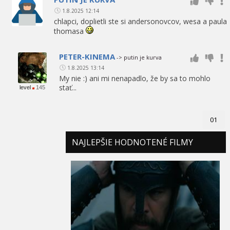
1.8.2025 12:14
chlapci, doplietli ste si andersonovcov, wesa a paula
thomasa
PETER-KINEMA
-> putin je kurva
1.8.2025 13:14
My nie :) ani mi nenapadlo, že by sa to mohlo
stať...
level
145
01
NAJLEPŠIE HODNOTENÉ FILMY