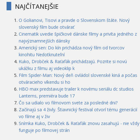
NAJČÍTANEJŠIE
O Golianovi, Tisovi a pravde o Slovenskom štáte. Nový
slovenský film bude otvárať
Cinematik uvedie špičkové dánske filmy a privíta jedného z
najvýznamnejších dánsky
Americký sen: Do kín prichádza nový film od tvorcov
kinohitu Nedotknuteľní
Kuko, Drobček & Raťafák prichádzajú. Pozrite si novú
ukážku z filmu aj videoklip k
Film Spider-Man: Nový deň ovládol slovenské kiná a počas
otváracieho víkendu si ho
HBO max predstavuje trailer k novému seriálu dc studios
Lanterns, premiéra bude 17
Čo sa udialo vo filmovom svete za posledné dni?
Začínajú sa 4 živly. Štiavnický festival otvorí tému generácií
vo filme aj v živ
Snímka Kuko, Drobček & Raťafák znovu zasahujú - nie vždy
funguje po filmovej strán