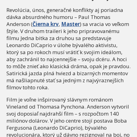
Revolúcia, únos, generačné konflikty aj poriadna
dávka absurdného humoru – Paul Thomas
Anderson (
Čierna krv
,
Master
) sa vracia vo veľkom
štýle. V druhom traileri k jeho pripravovanému
filmu Jedna bitka za druhou sa predstavuje
Leonardo DiCaprio v úlohe bývalého aktivistu,
ktorý sa po rokoch musí vrátiť k svojim ideálom,
aby zachránil to najcennejšie – svoju dcéru. A hoci
to môže znieť ako klasická dráma, opak je pravdou.
Satirická jazda plná hviezd a bizarných momentov
má našliapnuté stať sa jedným z najvýraznejších
filmov tohto roka.
Film je voľne inšpirovaný slávnym románom
Vineland od Thomasa Pynchona. Anderson vytvoril
svoj doposiaľ najdrahší film – s rozpočtom 140
miliónov dolárov. V jeho centre stojí postava Boba
Fergusona (Leonardo DiCaprio), bývalého
revolucionára, ktorý už dávno rezignoval na boj, no