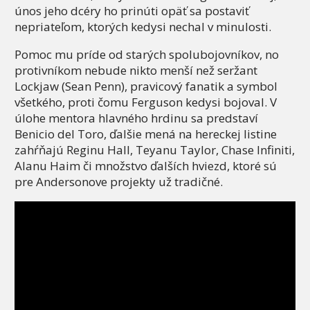
únos jeho dcéry ho prinúti opäť sa postaviť
nepriateľom, ktorých kedysi nechal v minulosti.
Pomoc mu príde od starých spolubojovníkov, no
protivníkom nebude nikto menší než seržant
Lockjaw (Sean Penn), pravicový fanatik a symbol
všetkého, proti čomu Ferguson kedysi bojoval. V
úlohe mentora hlavného hrdinu sa predstaví
Benicio del Toro, ďalšie mená na hereckej listine
zahŕňajú Reginu Hall, Teyanu Taylor, Chase Infiniti,
Alanu Haim či množstvo ďalších hviezd, ktoré sú
pre Andersonove projekty už tradičné.