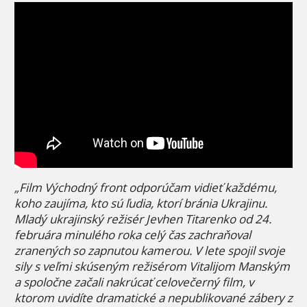
„Film Východný front odporúčam vidieť každému,
koho zaujíma, kto sú ľudia, ktorí bránia Ukrajinu.
Mladý ukrajinský režisér Jevhen Titarenko od 24.
februára minulého roka celý čas zachraňoval
zranených so zapnutou kamerou. V lete spojil svoje
sily s veľmi skúseným režisérom Vitalijom Manským
a spoločne začali nakrúcať celovečerný film, v
ktorom uvidíte dramatické a nepublikované zábery z