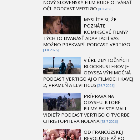
NOVÝ SLOVENSKÝ FILM BUDE OTVÁRAŤ
OČI. PODCAST VERTIGO
[8.8 2026]
MYSLÍTE SI, ŽE
POZNÁTE
KOMIKSOVÉ FILMY?
TÝCHTO DVANÁSŤ ADAPTÁCIÍ VÁS
MOŽNO PREKVAPÍ. PODCAST VERTIGO
[1.8 2026]
V ÉRE ZBYTOČNÝCH
BLOCKBUSTEROV JE
ODYSEA VÝNIMOČNÁ.
PODCAST VERTIGO AJ O FILMOCH KAVEJ
2, PRAMEŇ A LEVITICUS
[26.7 2026]
PRÍPRAVA NA
ODYSEU: KTORÉ
FILMY BY STE MALI
VIDIEŤ? PODCAST VERTIGO O TVORBE
CHRISTOPHERA NOLANA
[18.7 2026]
OD FRANCÚZSKEJ
REVOLÚCIE AŽ PO