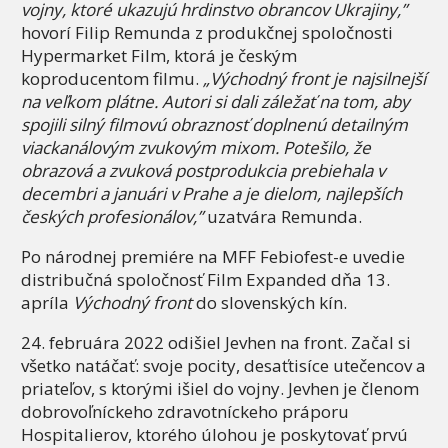
vojny, ktoré ukazujú hrdinstvo obrancov Ukrajiny,”
hovorí Filip Remunda z produkčnej spoločnosti
Hypermarket Film, ktorá je českým
koproducentom filmu.
„Východný front je najsilnejší
na veľkom plátne. Autori si dali záležať na tom, aby
spojili silný filmovú obraznosť doplnenú detailným
viackanálovým zvukovým mixom. Potešilo, že
obrazová a zvuková postprodukcia prebiehala v
decembri a januári v Prahe a je dielom, najlepších
českých profesionálov,”
uzatvára Remunda.
Po národnej premiére na MFF Febiofest-e uvedie
distribučná spoločnosť Film Expanded dňa 13.
apríla
Východný front
do slovenských kín.
24. februára 2022 odišiel Jevhen na front. Začal si
všetko natáčať: svoje pocity, desaťtisíce utečencov a
priateľov, s ktorými išiel do vojny. Jevhen je členom
dobrovoľníckeho zdravotníckeho práporu
Hospitalierov, ktorého úlohou je poskytovať prvú