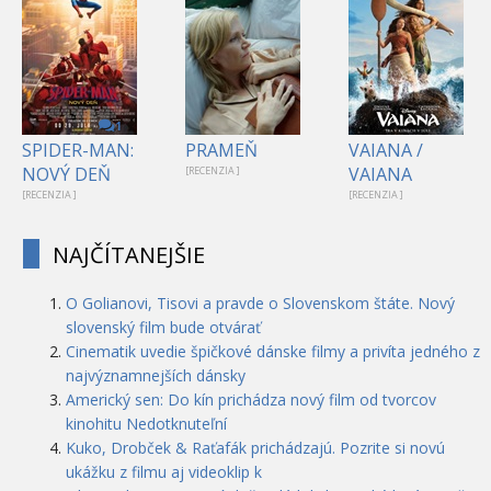
1
SPIDER-MAN:
PRAMEŇ
VAIANA /
NOVÝ DEŇ
VAIANA
[RECENZIA ]
[RECENZIA ]
[RECENZIA ]
NAJČÍTANEJŠIE
O Golianovi, Tisovi a pravde o Slovenskom štáte. Nový
slovenský film bude otvárať
Cinematik uvedie špičkové dánske filmy a privíta jedného z
najvýznamnejších dánsky
Americký sen: Do kín prichádza nový film od tvorcov
kinohitu Nedotknuteľní
Kuko, Drobček & Raťafák prichádzajú. Pozrite si novú
ukážku z filmu aj videoklip k