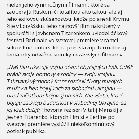
nielen jeho výnimočnými filmami, ktoré sa
zaoberajú Ruskom či totalitou ako takou, ale aj
jeho exilovou skúsenosťou, keďže po anexii Krymu
žije v Lotyššsku. Jeho najnovší film nakrútený v
spoluréžii s Jevhenom Titarenkom uviedol áčkový
festival Berlinale vo svetovej premiére v rámci
sekcie Encounters, ktorá predstavuje formálne aj
tematicky odvážne snímky nezávislých filmárov.
„Náš film ukazuje vojnu očami obyčajných ľudí. Odišli
brániť svoje domovy a rodiny — svoju krajinu.
Takzvaný východný front rozdelil životy mladých
mužov a žien bojujúcich za slobodnú Ukrajinu —
pred začiatkom bojov aj po nich. Nie všetci, ktorí
bojujú za svoju budúcnosť v slobodnej Ukrajine, sa
jej však dožijú,"
hovoria režiséri Vitalij Manskij a
Jevhen Titarenko, ktorých film si v Berlíne po
svetovej premiére vyslúžil niekoľkominútový
potlesk publika.