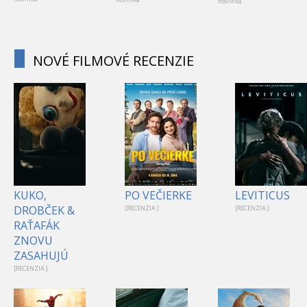
novinka
NOVÉ FILMOVÉ RECENZIE
KUKO,
PO VEČIERKE
LEVITICUS
DROBČEK &
[RECENZIA ]
[RECENZIA ]
RAŤAFÁK
ZNOVU
ZASAHUJÚ
[RECENZIA ]