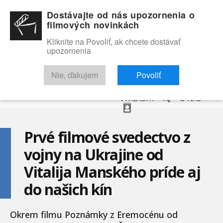
Dostávajte od nás upozornenia o
filmových novinkách
Kliknite na Povoliť, ak chcete dostávať
upozornenia
NOVINKY
RECENZIE
TRAILERY
FILMOVÁ DATABÁZA
Nie, ďakujem
Povoliť
VYHĽADAŤ
O NÁS
Prvé filmové svedectvo z
vojny na Ukrajine od
Vitalija Manského príde aj
do našich kín
Okrem filmu Poznámky z Eremocénu od