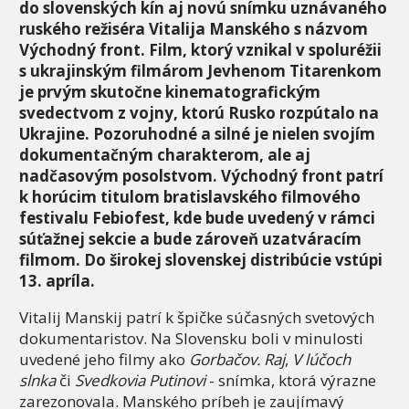
do slovenských kín aj novú snímku uznávaného
ruského režiséra Vitalija Manského s názvom
Východný front. Film, ktorý vznikal v spoluréžii
s ukrajinským filmárom Jevhenom Titarenkom
je prvým skutočne kinematografickým
svedectvom z vojny, ktorú Rusko rozpútalo na
Ukrajine. Pozoruhodné a silné je nielen svojím
dokumentačným charakterom, ale aj
nadčasovým posolstvom. Východný front patrí
k horúcim titulom bratislavského filmového
festivalu Febiofest, kde bude uvedený v rámci
súťažnej sekcie a bude zároveň uzatváracím
filmom. Do širokej slovenskej distribúcie vstúpi
13. apríla.
Vitalij Manskij patrí k špičke súčasných svetových
dokumentaristov. Na Slovensku boli v minulosti
uvedené jeho filmy ako
Gorbačov. Raj
,
V lúčoch
slnka
či
Svedkovia Putinovi
- snímka, ktorá výrazne
zarezonovala. Manského príbeh je zaujímavý