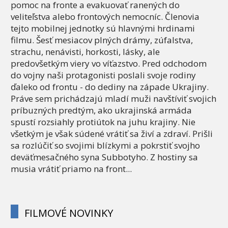
pomoc na fronte a evakuovať ranených do
veliteľstva alebo frontových nemocníc. Členovia
tejto mobilnej jednotky sú hlavnými hrdinami
filmu. Šesť mesiacov plných drámy, zúfalstva,
strachu, nenávisti, horkosti, lásky, ale
predovšetkým viery vo víťazstvo. Pred odchodom
do vojny naši protagonisti poslali svoje rodiny
ďaleko od frontu - do dediny na západe Ukrajiny.
Práve sem prichádzajú mladí muži navštíviť svojich
príbuzných predtým, ako ukrajinská armáda
spustí rozsiahly protiútok na juhu krajiny. Nie
všetkým je však súdené vrátiť sa živí a zdraví. Prišli
sa rozlúčiť so svojimi blízkymi a pokrstiť svojho
deväťmesačného syna Subbotyho. Z hostiny sa
musia vrátiť priamo na front...
FILMOVÉ NOVINKY