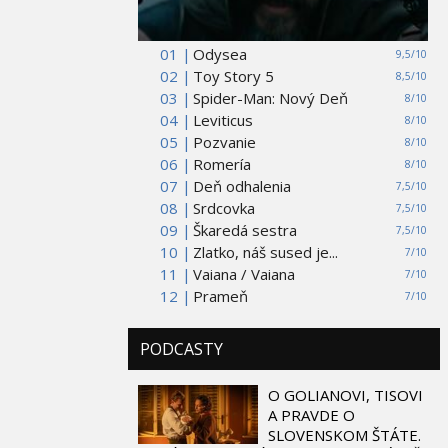
01 |
Odysea
9,5/10
02 |
Toy Story 5
8,5/10
03 |
Spider-Man: Nový Deň
8/10
04 |
Leviticus
8/10
05 |
Pozvanie
8/10
06 |
Romería
8/10
07 |
Deň odhalenia
7,5/10
08 |
Srdcovka
7,5/10
09 |
Škaredá sestra
7,5/10
10 |
Zlatko, náš sused je...
7/10
11 |
Vaiana / Vaiana
7/10
12 |
Prameň
7/10
PODCASTY
O GOLIANOVI, TISOVI
A PRAVDE O
SLOVENSKOM ŠTÁTE.