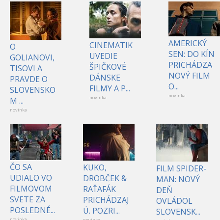
AMERICKÝ
CINEMATIK
O
SEN: DO KÍN
UVEDIE
GOLIANOVI,
PRICHÁDZA
ŠPIČKOVÉ
TISOVI A
NOVÝ FILM
DÁNSKE
PRAVDE O
O...
FILMY A P...
SLOVENSKO
novinka
novinka
M ...
novinka
ČO SA
KUKO,
FILM SPIDER-
UDIALO VO
DROBČEK &
MAN: NOVÝ
FILMOVOM
RAŤAFÁK
DEŇ
SVETE ZA
PRICHÁDZAJ
OVLÁDOL
POSLEDNÉ...
Ú. POZRI...
SLOVENSK...
novinka
novinka