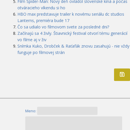
Film Spider-Man: Nový deň ovládol slovenské kiná a počas
otváracieho víkendu si ho
HBO max predstavuje trailer k novému seriálu dc studios
Lanterns, premiéra bude 17
Čo sa udialo vo filmovom svete za posledné dni?
Začínajú sa 4 živly. Štiavnický festival otvorí tému generácií
vo filme aj v živ
Snímka Kuko, Drobček & Raťafák znovu zasahujú - nie vždy
funguje po filmovej strán
Meno: