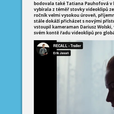
bodovala také Tatiana Pauhofová v k
vybírala z t
é
měř
stovky videoklipů ze
ročník velmi vysokou úroveň, příjem
stále dokáží př
ich
ázet s nový
mi p
řís
vstoupil kameraman
Dariusz Wolski,
sv
é
m kont
ě řadu videoklipů
pro glob