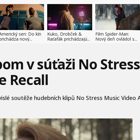
Americký sen: Do kín
Kuko, Drobček &
Film Spider-Man:
prichádza nový...
Raťafák prichádzajú...
Nový deň ovládol s...
pom v súťaži No Stres
e Recall
islé soutěže hudebních klipů No Stress Music Video Aw