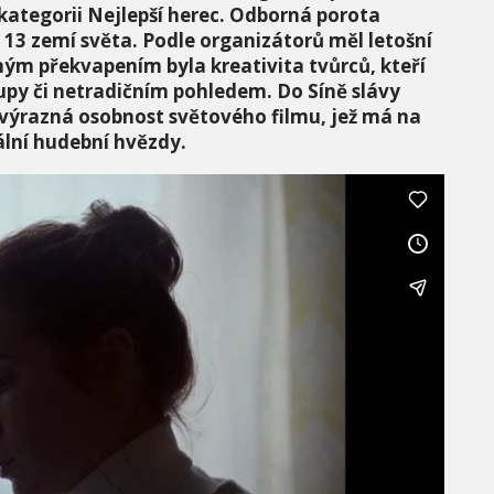
ategorii Nejlepší herec.
Odborná porota
 13 zemí svě
ta. P
odle organizátorů měl letošní
ným překvapením byla kreativita tvůrců, kteří
tupy či netradičním pohledem. Do Síně slávy
 výrazná osobnost světov
é
ho filmu, jež má na
ální hudební
hv
ězdy.