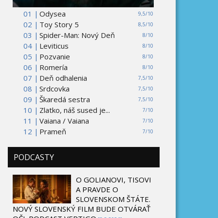
01 |
Odysea
9,5/10
02 |
Toy Story 5
8,5/10
03 |
Spider-Man: Nový Deň
8/10
04 |
Leviticus
8/10
05 |
Pozvanie
8/10
06 |
Romería
8/10
07 |
Deň odhalenia
7,5/10
08 |
Srdcovka
7,5/10
09 |
Škaredá sestra
7,5/10
10 |
Zlatko, náš sused je...
7/10
11 |
Vaiana / Vaiana
7/10
12 |
Prameň
7/10
PODCASTY
O GOLIANOVI, TISOVI
A PRAVDE O
SLOVENSKOM ŠTÁTE.
NOVÝ SLOVENSKÝ FILM BUDE OTVÁRAŤ