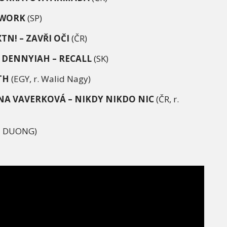
/ WORK
(SP)
XTN!
– ZAVŘ
I O
Č
I
(ČR)
 DENNYIAH
–
RECALL
(SK)
TH
(EGY, r. Walid Nagy)
NA VAVERKOV
Á – NIKDY NIKDO NIC
(ČR, r.
ET DUONG)