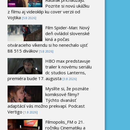
Pozrite si novú ukážku
z filmu aj videoklip ku cover verzii od
Vojtika
[5.8 2026]
Film Spider-Man: Nový
deň ovládol slovenské
kiná a počas
otváracieho víkendu si ho nenechalo ujsť
88 515 divákov
[5.8 2026]
HBO max predstavuje
trailer k novému seriálu
dc studios Lanterns,
premiéra bude 17. augusta
[3.8 2026]
Myslíte si, že poznáte
komiksové filmy?
Týchto dvanásť
adaptácií vás možno prekvapí. Podcast
Vertigo
[1.8 2026]
Filmopolis_FM o 21.
ročníku Cinematiku a