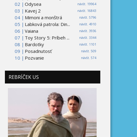
02 |
Odysea
návšt. 19964
03 |
Kavej 2
návšt. 16843
04 |
Mimoni a monštrá
návšt. 5796
05 |
Labková patrola: Din...
návšt. 4910
06 |
Vaiana
návšt. 3936
07 |
Toy Story 5: Príbeh ...
návšt. 3344
08 |
Bardotky
návšt. 1101
09 |
Posadnutosť
návšt. 509
10 |
Pozvanie
návšt. 574
REBRÍČEK US