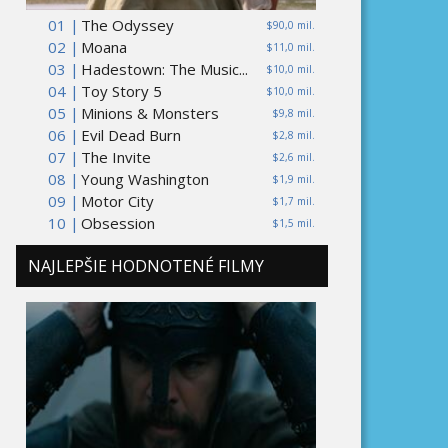
01 |
The Odyssey
$90,0 mil.
02 |
Moana
$11,0 mil.
03 |
Hadestown: The Music...
$10,0 mil.
04 |
Toy Story 5
$10,0 mil.
05 |
Minions & Monsters
$9,8 mil.
06 |
Evil Dead Burn
$2,8 mil.
07 |
The Invite
$2,6 mil.
08 |
Young Washington
$1,9 mil.
09 |
Motor City
$1,7 mil.
10 |
Obsession
$1,5 mil.
NAJLEPŠIE HODNOTENÉ FILMY