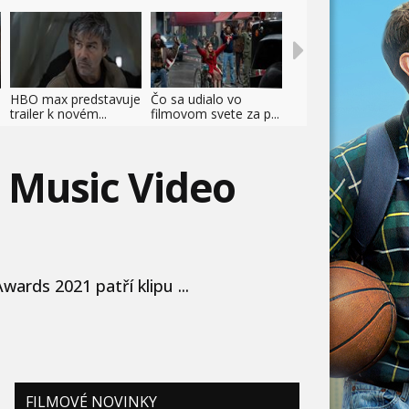
HBO max predstavuje
Čo sa udialo vo
trailer k novém...
filmovom svete za p...
s Music Video
ards 2021 patří klipu ...
FILMOVÉ NOVINKY