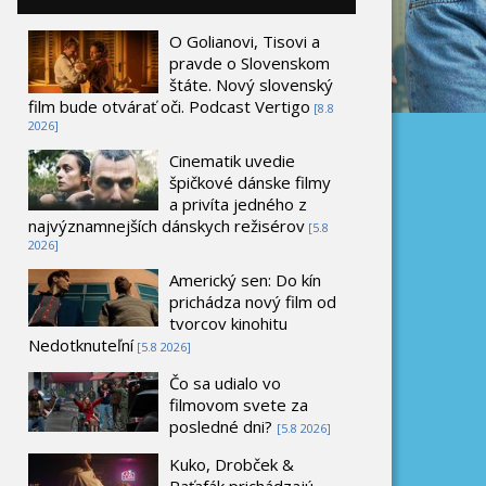
O Golianovi, Tisovi a
pravde o Slovenskom
štáte. Nový slovenský
film bude otvárať oči. Podcast Vertigo
[8.8
2026]
Cinematik uvedie
špičkové dánske filmy
a privíta jedného z
najvýznamnejších dánskych režisérov
[5.8
2026]
Americký sen: Do kín
prichádza nový film od
tvorcov kinohitu
Nedotknuteľní
[5.8 2026]
Čo sa udialo vo
filmovom svete za
posledné dni?
[5.8 2026]
Kuko, Drobček &
Raťafák prichádzajú.