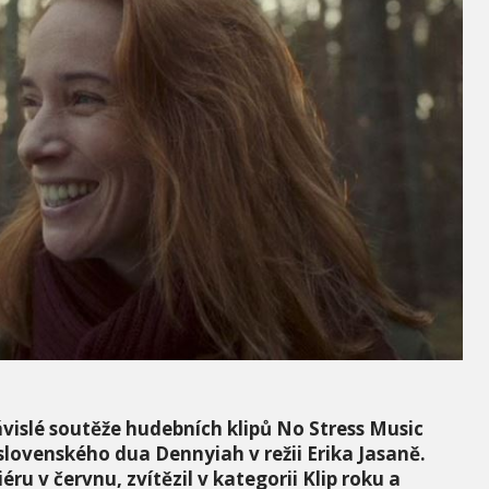
visl
é sout
ěže hudební
ch klip
ů
No Stress Music
 slovenského dua Dennyiah v režii Erika Jasaně.
ru v červnu, zvítězil v kategorii Klip roku a