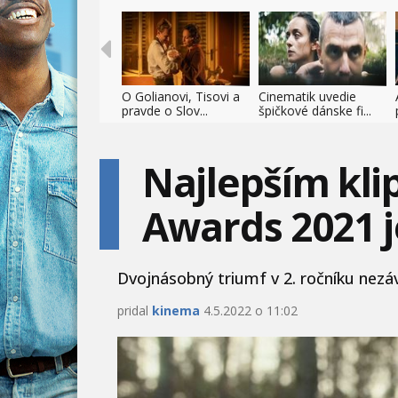
O Golianovi, Tisovi a
Cinematik uvedie
pravde o Slov...
špičkové dánske fi...
Najlepším kli
Awards 2021 j
Dvojnásobný triumf v 2. ročníku nezáv
pridal
kinema
4.5.2022 o 11:02