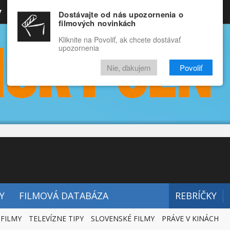
y
Rozprávky
Funny
Docu
Dostávajte od nás upozornenia o
filmových novinkách
RECENZIE
VIDEÁ
FILMY
Kliknite na Povoliť, ak chcete dostávať
upozornenia
Nie, ďakujem
Povoliť
Y
FILMOVÁ DATABÁZA
REBRÍČKY
 FILMY
TELEVÍZNE TIPY
SLOVENSKÉ FILMY
PRÁVE V KINÁCH