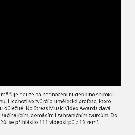
aměřuje pouze na hodnocení hudebního snímku
lmu, i jednotlivé tvůrčí a umělecké profese, které
pu důležité. No Stress Music Video Awards dává
 začínajícím, domácím i zahraničním tvůrcům. Do
20, se přihlásilo 111 videoklipů z 19 zemí.