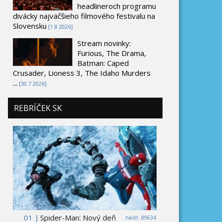
headlineroch programu
divácky najväčšieho filmového festivalu na
Slovensku
[1.8 2026]
Stream novinky:
Furious, The Drama,
Batman: Caped
Crusader, Lioness 3, The Idaho Murders
...
[30.7 2026]
REBRÍČEK SK
01 |
Spider-Man: Nový deň
návšt. 89634