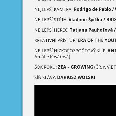
NEJLEPŠÍ KAMERA:
Rodrigo de Pablo 
NEJLEPŠÍ STŘIH:
Vladimír Špič
ka
/
BRI
NEJLEPŠÍ HEREC:
Tatiana Pauhofová
/
KREATIVNÍ PŘÍSTUP:
ERA OF THE YOU
NEJLEPŠÍ NÍZKOROZPOČTOVÝ KLIP:
AN
Amálie Kovářová)
ŠOK ROKU:
ZEA
–
GROWING
(ČR, r. VI
SÍŇ SLÁVY:
DARIUSZ WOLSKI