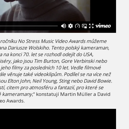
 roční
ku No Stress Music Video Awards m
ůžeme
a Dariusze Wolskiho. Tento polský kameraman,
a na konci 70. let se rozhodl odejít do USA,
is
é
ry, jako jsou Tim Burton, Gore Verbinski nebo
jeho filmy za posledních 10 let. Vedle filmov
é
ále věnuje tak
é
videoklipům. Podílel se na více než
jsou Elton John, Neil Young, Sting nebo David Bowie.
tí, citem pro atmosf
é
ru a fantazi
í, pro kter
é
se
é
kameramany
,“ konstatují Martin Müller a David
deo Awards.