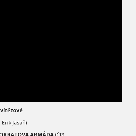
 vítězové
. Erik Jasaň)
POKRATOVA ARM
Á
DA
(ČR)