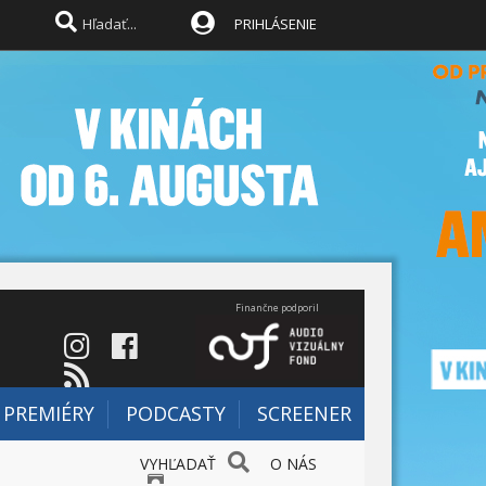
PRIHLÁSENIE
Finančne podporil
PREMIÉRY
PODCASTY
SCREENER
VYHĽADAŤ
O NÁS