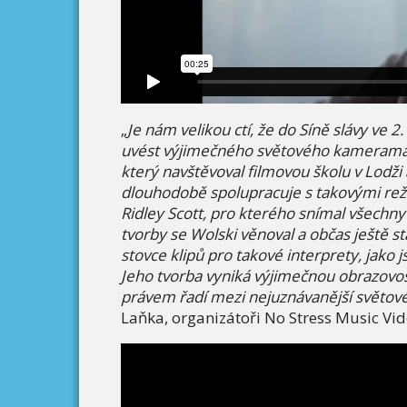
„
Je n
ám velikou ctí, ž
e do S
íně slávy ve 2.
uv
é
st výjimečn
é
ho světov
é
ho kameraman
který navštěvoval filmovou školu v Lodži 
dlouhodobě spolupracuje s takovými rež
Ridley Scott, pro kter
é
ho sní
mal v
šechny 
tvorby se Wolski věnoval a občas ještě st
stovce klipů pro takov
é
interprety, jako 
Jeho tvorba vyniká výjimečnou obrazovos
pr
á
vem
řadí mezi nejuzná
van
ější světov
Laňka, organizátoři No Stress Music Vi