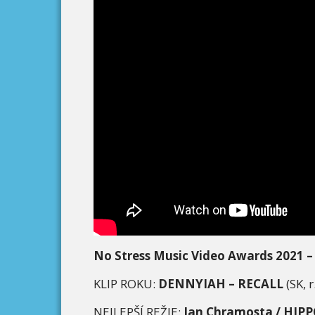
No Stress Music Video Awards 2021 –
KLIP ROKU:
DENNYIAH
–
RECALL
(SK, r
NEJLEPŠÍ REŽIE:
Jan Chramosta
/ HIP