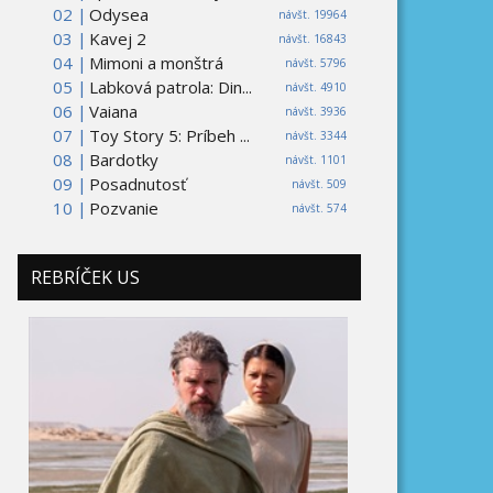
02 |
Odysea
návšt. 19964
03 |
Kavej 2
návšt. 16843
04 |
Mimoni a monštrá
návšt. 5796
05 |
Labková patrola: Din...
návšt. 4910
06 |
Vaiana
návšt. 3936
07 |
Toy Story 5: Príbeh ...
návšt. 3344
08 |
Bardotky
návšt. 1101
09 |
Posadnutosť
návšt. 509
10 |
Pozvanie
návšt. 574
REBRÍČEK US