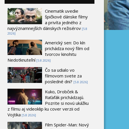
Cinematik uvedie
špičkové dánske filmy
a privíta jedného z
najvýznamnejších dánskych režisérov
[5.8
2026]
Americký sen: Do kín
prichádza nový film od
tvorcov kinohitu
Nedotknuteľní
[5.8 2026]
Čo sa udialo vo
filmovom svete za
posledné dni?
[5.8 2026]
Kuko, Drobček &
Raťafák prichádzajú.
Pozrite si novú ukážku
z filmu aj videoklip ku cover verzii od
Vojtika
[5.8 2026]
Film Spider-Man: Nový