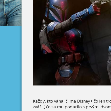
Každý, kto váha, či má Disney+ čo len t
zvážiť, čo sa mu podarilo s prvými dv