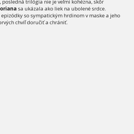
 posledná trilógia nie je veľmi kohézna, skôr
oriana
sa ukázala ako liek na ubolené srdce.
 epizódky so sympatickým hrdinom v maske a jeho
ých chvíľ doručiť a chrániť.