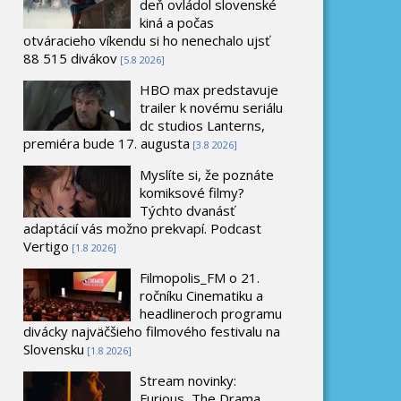
deň ovládol slovenské
kiná a počas
otváracieho víkendu si ho nenechalo ujsť
88 515 divákov
[5.8 2026]
HBO max predstavuje
trailer k novému seriálu
dc studios Lanterns,
premiéra bude 17. augusta
[3.8 2026]
Myslíte si, že poznáte
komiksové filmy?
Týchto dvanásť
adaptácií vás možno prekvapí. Podcast
Vertigo
[1.8 2026]
Filmopolis_FM o 21.
ročníku Cinematiku a
headlineroch programu
divácky najväčšieho filmového festivalu na
Slovensku
[1.8 2026]
Stream novinky:
Furious, The Drama,