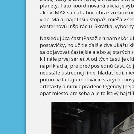
planéty. Táto koordinovaná akcia je vý
ako v IMAX sa natiahne obraz zo širokou
viac. Má aj najdlhšiu stopáž, mieša v 
westernovú inšpiráciu. Skrátka, výborný 
Nasledujúca časť (Pasažier) nám skôr u
postavičky, no už tie ďalšie dve ukážu k
sa objavovať častejšie alebo aj starých 
k finále prvej série). A od tých častí je 
napríklad aj pre predposlednú časť, čo 
neustále ústrednej línie: hľadať Jedi, ni
potom vkladajú motivácie starých i nov
artefakty a nimi opradené legendy (nej
opäť miesto pre seba a je to ľstivý hajzl