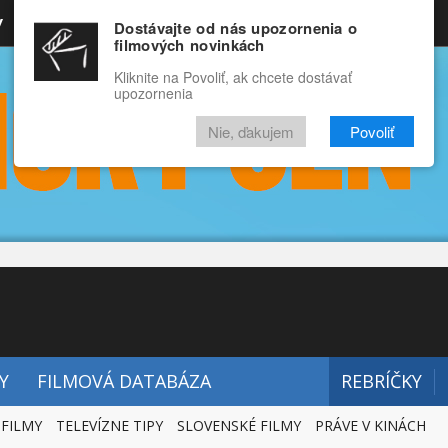
y
Rozprávky
Funny
Docu
Dostávajte od nás upozornenia o
filmových novinkách
RECENZIE
VIDEÁ
FILMY
Kliknite na Povoliť, ak chcete dostávať
upozornenia
Nie, ďakujem
Povoliť
Y
FILMOVÁ DATABÁZA
REBRÍČKY
 FILMY
TELEVÍZNE TIPY
SLOVENSKÉ FILMY
PRÁVE V KINÁCH