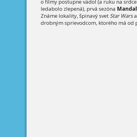
o filmy postupne vädol (a ruku na srdce,
ledabolo zlepená), prvá sezóna
Mandal
Známe lokality, špinavý svet
Star Wars
a
drobným sprievodcom, ktorého má od prv