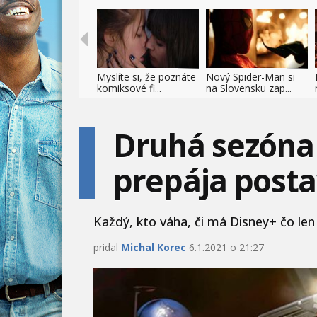
Myslíte si, že poznáte
Nový Spider-Man si
komiksové fi...
na Slovensku zap...
Druhá sezóna 
prepája post
Každý, kto váha, či má Disney+ čo len 
pridal
Michal Korec
6.1.2021 o 21:27