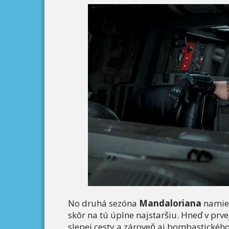
No druhá sezóna
Mandaloriana
namies
skôr na tú úplne najstaršiu. Hneď v prv
slepej cesty a zároveň aj bombastickéh