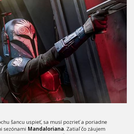
rochu šancu uspieť, sa musí pozrieť a poriadne
omi sezónami
Mandaloriana
. Zatiaľ čo záujem