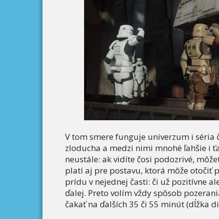
V tom smere funguje univerzum i séria 
zloducha a medzi nimi mnohé ľahšie i ťaž
neustále: ak vidíte čosi podozrivé, môžete
platí aj pre postavu, ktorá môže otočiť 
prídu v nejednej časti: či už pozitívne 
ďalej. Preto volím vždy spôsob pozeran
čakať na ďalších 35 či 55 minút (dĺžka di