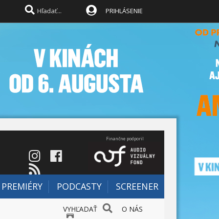
PRIHLÁSENIE
Finančne podporil
PREMIÉRY
PODCASTY
SCREENER
VYHĽADAŤ
O NÁS