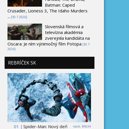
Batman: Caped
Crusader, Lioness 3, The Idaho Murders
...
[30.7 2026]
Slovenská filmová a
televízna akadémia
zverejnila kandidáta na
Oscara: Je ním výnimočný film Potopa
[30.7
2026]
REBRÍČEK SK
01 |
Spider-Man: Nový deň
návšt. 89634