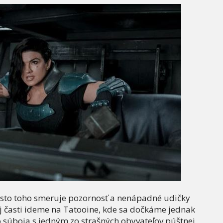
to toho smeruje pozornosť a nenápadné udičky
ej časti ideme na Tatooine, kde sa dočkáme jednak
o súboja s jedným zo strašných obyvateľov púštnej