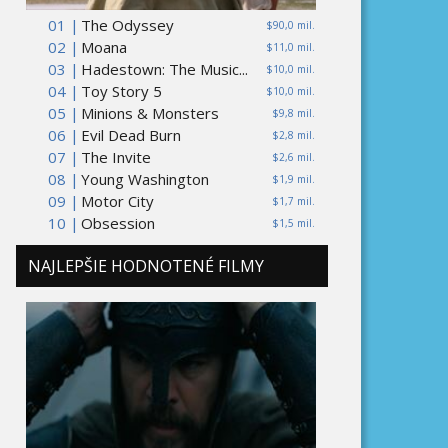
01 |
The Odyssey
$90,0 mil.
02 |
Moana
$11,0 mil.
03 |
Hadestown: The Music...
$10,0 mil.
04 |
Toy Story 5
$10,0 mil.
05 |
Minions & Monsters
$9,8 mil.
06 |
Evil Dead Burn
$2,8 mil.
07 |
The Invite
$2,6 mil.
08 |
Young Washington
$1,9 mil.
09 |
Motor City
$1,7 mil.
10 |
Obsession
$1,5 mil.
NAJLEPŠIE HODNOTENÉ FILMY