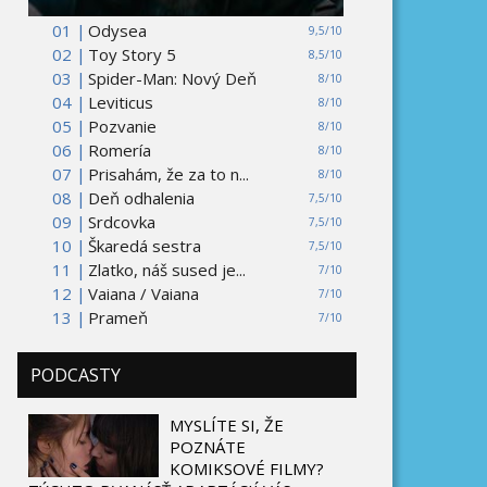
01 |
Odysea
9,5/10
02 |
Toy Story 5
8,5/10
03 |
Spider-Man: Nový Deň
8/10
04 |
Leviticus
8/10
05 |
Pozvanie
8/10
06 |
Romería
8/10
07 |
Prisahám, že za to n...
8/10
08 |
Deň odhalenia
7,5/10
09 |
Srdcovka
7,5/10
10 |
Škaredá sestra
7,5/10
11 |
Zlatko, náš sused je...
7/10
12 |
Vaiana / Vaiana
7/10
13 |
Prameň
7/10
PODCASTY
MYSLÍTE SI, ŽE
POZNÁTE
KOMIKSOVÉ FILMY?