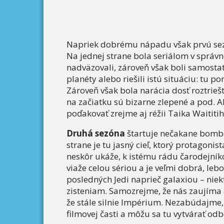
Napriek dobrému nápadu však prvú sez
Na jednej strane bola seriálom v správn
nadväzovali, zároveň však boli samostat
planéty alebo riešili istú situáciu: tu
Zároveň však bola narácia dosť roztriešt
na začiatku sú bizarne zlepené a pod. Al
poďakovať zrejme aj réžii Taika Waititih
Druhá sezóna
štartuje nečakane bombas
strane je tu jasný cieľ, ktorý protagoni
neskôr ukáže, k istému rádu čarodejníko
viaže celou sériou a je veľmi dobrá, l
posledných Jedi naprieč galaxiou – niek
zisteniam. Samozrejme, že nás zaujíma a
že stále silnie Impérium. Nezabúdajme,
filmovej časti a môžu sa tu vytvárať od