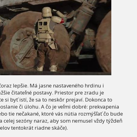
čoraz lepšie. Má jasne nastaveného hrdinu i
šie čitateľné postavy. Priestor pre zradu je
 si byť istí, že sa to neskôr prejaví. Dokonca to
poslanie či úlohu. A čo je veľmi dobré: prekvapenia
alebo tie nečakané, ktoré vás nútia rozmýšľať čo bude
ia celej sezóny naraz, aby som nemusel vždy týždeň
elov tentokrát riadne skáče).