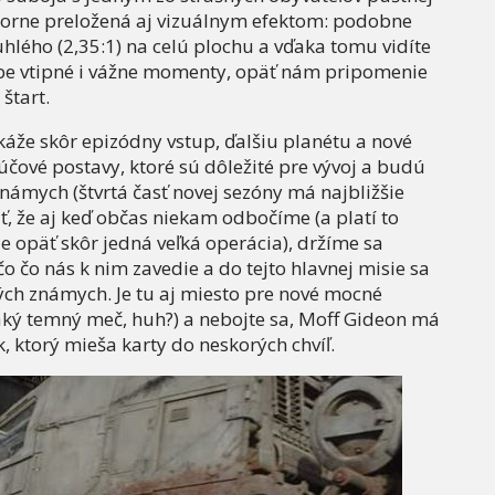
borne preložená aj vizuálnym efektom: podobne
hlého (2,35:1) na celú plochu a vďaka tomu vidíte
sebe vtipné i vážne momenty, opäť nám pripomenie
štart.
káže skôr epizódny vstup, ďalšiu planétu a nové
ľúčové postavy, ktoré sú dôležité pre vývoj a budú
známych (štvrtá časť novej sezóny má najbližšie
cítiť, že aj keď občas niekam odbočíme (a platí to
je opäť skôr jedná veľká operácia), držíme sa
ečo čo nás k nim zavedie a do tejto hlavnej misie sa
ých známych. Je tu aj miesto pre nové mocné
aký temný meč, huh?) a nebojte sa, Moff Gideon má
ík, ktorý mieša karty do neskorých chvíľ.