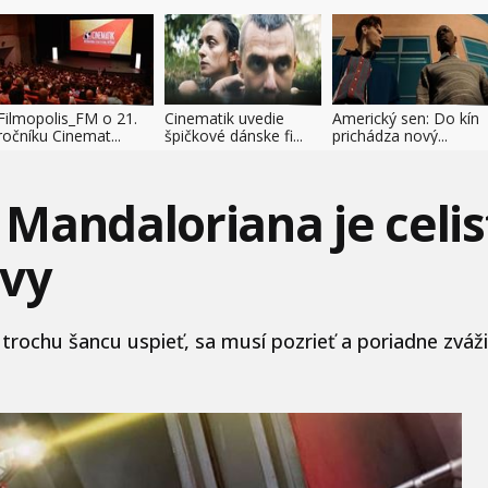
Filmopolis_FM o 21.
Cinematik uvedie
Americký sen: Do kín
ročníku Cinemat...
špičkové dánske fi...
prichádza nový...
Mandaloriana je celist
avy
trochu šancu uspieť, sa musí pozrieť a poriadne zvážiť