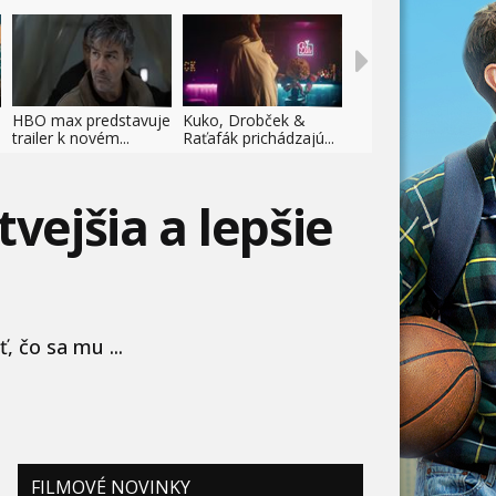
HBO max predstavuje
Kuko, Drobček &
trailer k novém...
Raťafák prichádzajú...
vejšia a lepšie
, čo sa mu ...
FILMOVÉ NOVINKY