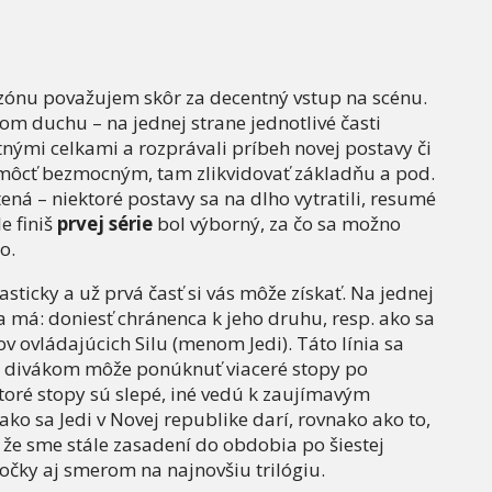
ónu považujem skôr za decentný vstup na scénu.
om duchu – na jednej strane jednotlivé časti
nými celkami a rozprávali príbeh novej postavy či
 pomôcť bezmocným, tam zlikvidovať základňu a pod.
ená – niektoré postavy sa na dlho vytratili, resumé
e finiš
prvej série
bol výborný, za čo sa možno
o.
ticky a už prvá časť si vás môže získať. Na jednej
sta má: doniesť chránenca k jeho druhu, resp. ako sa
v ovládajúcich Silu (menom Jedi). Táto línia sa
ebo divákom môže ponúknuť viaceré stopy po
toré stopy sú slepé, iné vedú k zaujímavým
ko sa Jedi v Novej republike darí, rovnako ako to,
 že sme stále zasadení do obdobia po šiestej
bočky aj smerom na najnovšiu trilógiu.