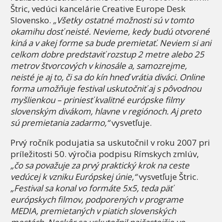
Štric, vedúci kancelárie Creative Europe Desk
Slovensko.
„Všetky ostatné možnosti sú v tomto
okamihu dosť neisté. Nevieme, kedy budú otvorené
kiná a v akej forme sa bude premietať. Neviem si ani
celkom dobre predstaviť rozstup 2 metre alebo 25
metrov štvorcových v kinosále a, samozrejme,
neisté je aj to, či sa do kín hneď vrátia diváci. Online
forma umožňuje festival uskutočniť aj s pôvodnou
myšlienkou – priniesť kvalitné európske filmy
slovenským divákom, hlavne v regiónoch. Aj preto
sú premietania zadarmo,“
vysvetľuje.
Prvý ročník podujatia sa uskutočnil v roku 2007 pri
príležitosti 50. výročia podpisu Rímskych zmlúv,
„čo sa považuje za prvý praktický krok na ceste
vedúcej k vzniku Európskej únie,“
vysvetľuje Štric.
„Festival sa konal vo formáte 5x5, teda päť
európskych filmov, podporených v programe
MEDIA, premietaných v piatich slovenských