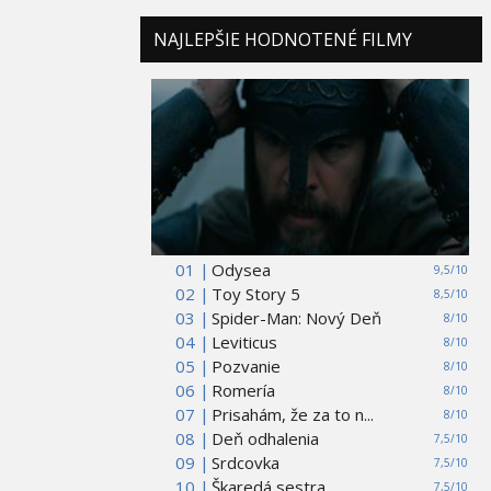
NAJLEPŠIE HODNOTENÉ FILMY
01 |
Odysea
9,5/10
02 |
Toy Story 5
8,5/10
03 |
Spider-Man: Nový Deň
8/10
04 |
Leviticus
8/10
05 |
Pozvanie
8/10
06 |
Romería
8/10
07 |
Prisahám, že za to n...
8/10
08 |
Deň odhalenia
7,5/10
09 |
Srdcovka
7,5/10
10 |
Škaredá sestra
7,5/10