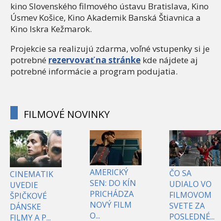
kino Slovenského filmového ústavu Bratislava, Kino
Úsmev Košice, Kino Akademik Banská Štiavnica a
Kino Iskra Kežmarok.
Projekcie sa realizujú zdarma, voľné vstupenky si je
potrebné
rezervovať na stránke
kde nájdete aj
potrebné informácie a program podujatia.
FILMOVÉ NOVINKY
AMERICKÝ
ČO SA
CINEMATIK
SEN: DO KÍN
UDIALO VO
UVEDIE
PRICHÁDZA
FILMOVOM
ŠPIČKOVÉ
NOVÝ FILM
SVETE ZA
DÁNSKE
O...
POSLEDNÉ...
FILMY A P...