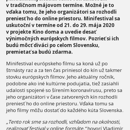
v tradičnom májovom termíne. Možné je to
vďaka tomu, že jeho organizátori sa rozhodli
preniesť ho do online priestoru. Minifestival sa
uskutoční v termíne od 21. do 29. mája 2020
v projekte Kino doma a uvedie desať
výnimočných európskych filmov. Pozrieť si ich
budú môcť diváci po celom Slovensku,
premietať sa budú zdarma.
Minifestival európskeho filmu sa koná už po
štrnásty raz a za ten čas priniesol do kín už takmer
stovku európskych filmov. Jeho aktuálny ročník,
podobne ako iné kultúrne podujatia, tiež zasiahli
udalosti spojené so šírením koronavírusu, preto sa
jeho organizátori v čase zatvorených kín rozhodli
preniesť ho do online priestoru. Vďaka tomu sa
jeho filmy môžu dostať do každého kúta Slovenska.
„Tento rok sme sa rozhodli, vzhľadom na okolnosti,
realizovať festival v online formáte,“
hovorí Vladimír