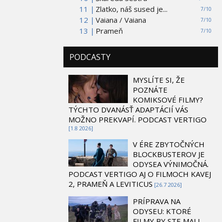
11 |
Zlatko, náš sused je...
7/10
12 |
Vaiana / Vaiana
7/10
13 |
Prameň
7/10
PODCASTY
MYSLÍTE SI, ŽE
POZNÁTE
KOMIKSOVÉ FILMY?
TÝCHTO DVANÁSŤ ADAPTÁCIÍ VÁS
MOŽNO PREKVAPÍ. PODCAST VERTIGO
[1.8 2026]
V ÉRE ZBYTOČNÝCH
BLOCKBUSTEROV JE
ODYSEA VÝNIMOČNÁ.
PODCAST VERTIGO AJ O FILMOCH KAVEJ
2, PRAMEŇ A LEVITICUS
[26.7 2026]
PRÍPRAVA NA
ODYSEU: KTORÉ
FILMY BY STE MALI