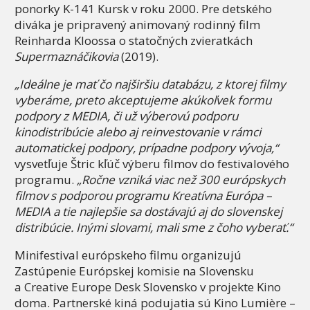
ponorky K-141 Kursk v roku 2000. Pre detského
diváka je pripravený animovaný rodinný film
Reinharda Kloossa o statočných zvieratkách
Supermaznáčikovia
(2019).
„Ideálne je mať čo najširšiu databázu, z ktorej filmy
vyberáme, preto akceptujeme akúkoľvek formu
podpory z MEDIA, či už výberovú podporu
kinodistribúcie alebo aj reinvestovanie v rámci
automatickej podpory, prípadne podpory vývoja,“
vysvetľuje Štric kľúč výberu filmov do festivalového
programu.
„Ročne vzniká viac než 300 európskych
filmov s podporou programu Kreatívna Európa –
MEDIA a tie najlepšie sa dostávajú aj do slovenskej
distribúcie. Inými slovami, mali sme z čoho vyberať.“
Minifestival európskeho filmu organizujú
Zastúpenie Európskej komisie na Slovensku
a Creative Europe Desk Slovensko v projekte Kino
doma. Partnerské kiná podujatia sú Kino Lumière –