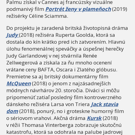
Palmu získal v Cannes aj francúzsky vizuálne
podmanivý film
Portrét ženy v plameňoch
(2019)
režisérky Céline Sciamma.
Do projektu je zaradená britská životopisná dráma
Judy
(2018) režiséra Ruperta Goolda, ktorá sa
dostala do kín krátko pred ich zatvorením. Hlavnú
úlohu fenomenálnej speváčky a úspešnej herečky
Judy Garlandovej v nej stvárnila Renée
Zellwegerová a získala za ňu mnoho ocenení
vrátane ceny BAFTA, Oscara i Zlatého glóbusu.
Premietne sa aj britský dokumentárny film
McQueen
(2018) o jenom z najzásadnejších
módnych návrhárov 20. storočia. Diváci si môžu
pripomenúť zatiaľ posledný film kontroverzného
dánskeho režiséra Larsa von Triera
Jack stavia
dom
(2018), ponurý, no i groteskne humorný film
o sériovom vrahovi. Akčná dráma
Kursk
(2018)
v réžii Thomasa Vinterberga zobrazuje skutočnú
katastrofu, ktorá sa odohrala na palube jadrovej