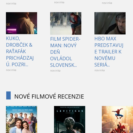
novinka
novinka
novinka
KUKO,
HBO MAX
FILM SPIDER-
DROBČEK &
PREDSTAVUJ
MAN: NOVÝ
RAŤAFÁK
E TRAILER K
DEŇ
PRICHÁDZAJ
NOVÉMU
OVLÁDOL
Ú. POZRI...
SERIÁ...
SLOVENSK...
novinka
novinka
novinka
NOVÉ FILMOVÉ RECENZIE