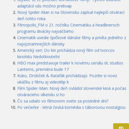
adaptácií vás možno prekvap
Nový Spider-Man si na Slovensku zapísal najlepší otvárací
deň tohto roka
Filmopolis_FM o 21. ročníku Cinematiku a headlineroch
programu divácky najväčšieho
Cinematik uvedie špičkové dánske filmy a privíta jedného z
najvýznamnejších dánsky
Americký sen: Do kín prichádza nový film od tvorcov
kinohitu Nedotknuteľní
HBO max predstavuje trailer k novému seriálu dc studios
Lanterns, premiéra bude 17
Kuko, Drobček & Raťafák prichádzajú. Pozrite si novú
ukážku z filmu aj videoklip k
Film Spider-Man: Nový deň ovládol slovenské kiná a počas
otváracieho víkendu si ho
Čo sa udialo vo filmovom svete za posledné dni?
Po večierke - letná česká komédia s táborovou nostalgiou