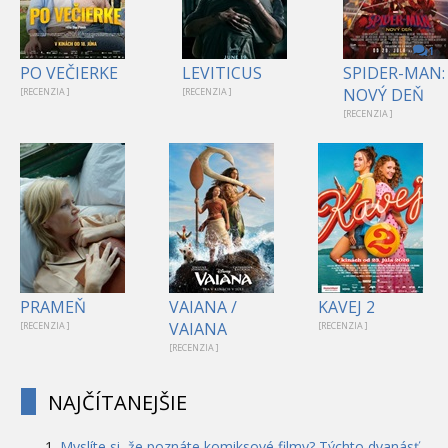
1
PO VEČIERKE
LEVITICUS
SPIDER-MAN:
NOVÝ DEŇ
[RECENZIA ]
[RECENZIA ]
[RECENZIA ]
PRAMEŇ
VAIANA /
KAVEJ 2
VAIANA
[RECENZIA ]
[RECENZIA ]
[RECENZIA ]
NAJČÍTANEJŠIE
Myslíte si, že poznáte komiksové filmy? Týchto dvanásť