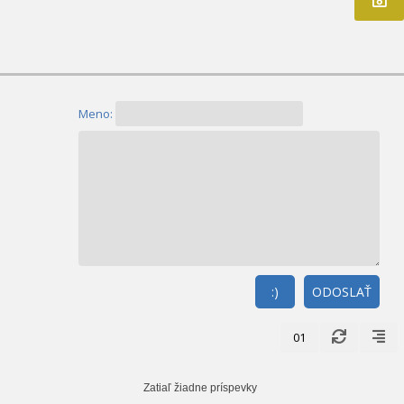
Meno:
:)
ODOSLAŤ
01
Zatiaľ žiadne príspevky