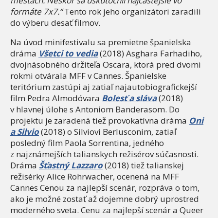
mestách. Neskôr sa uskutočnil najčastejšie vo
formáte 7x7.“
Tento rok jeho organizátori zaradili
do výberu desať filmov.
Na úvod minifestivalu sa premietne španielska
dráma
Všetci to vedia
(2018) Asghara Farhadiho,
dvojnásobného držiteľa Oscara, ktorá pred dvomi
rokmi otvárala MFF v Cannes. Španielske
teritórium zastúpi aj zatiaľ najautobiografickejší
film Pedra Almodóvara
Bolesť a sláva
(2018)
v hlavnej úlohe s Antoniom Banderasom. Do
projektu je zaradená tiež provokatívna dráma
Oni
a Silvio
(2018) o Silviovi Berlusconim, zatiaľ
posledný film Paola Sorrentina, jedného
z najznámejších talianskych režisérov súčasnosti.
Dráma
Šťastný Lazzaro
(2018) tiež talianskej
režisérky Alice Rohrwacher, ocenená na MFF
Cannes Cenou za najlepší scenár, rozpráva o tom,
ako je možné zostať až dojemne dobrý uprostred
moderného sveta. Cenu za najlepší scenár a Queer