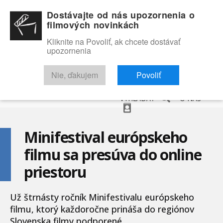
Dostávajte od nás upozornenia o
filmových novinkách
Kliknite na Povoliť, ak chcete dostávať
upozornenia
NOVINKY
RECENZIE
TRAILERY
FILMOVÁ DATABÁZA
Nie, ďakujem
Povoliť
VYHĽADAŤ
O NÁS
Minifestival európskeho
filmu sa presúva do online
priestoru
Už štrnásty ročník Minifestivalu európskeho
filmu, ktorý každoročne prináša do regiónov
Slovenska filmy podporené ...