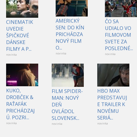
AMERICKÝ
ČO SA
CINEMATIK
SEN: DO KÍN
UDIALO VO
UVEDIE
PRICHÁDZA
FILMOVOM
ŠPIČKOVÉ
NOVÝ FILM
SVETE ZA
DÁNSKE
O...
POSLEDNÉ...
FILMY A P...
novinka
novinka
novinka
KUKO,
HBO MAX
FILM SPIDER-
DROBČEK &
PREDSTAVUJ
MAN: NOVÝ
RAŤAFÁK
E TRAILER K
DEŇ
PRICHÁDZAJ
NOVÉMU
OVLÁDOL
Ú. POZRI...
SERIÁ...
SLOVENSK...
novinka
novinka
novinka