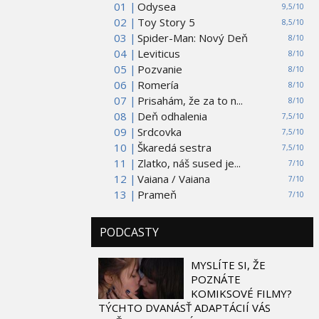
01 |
Odysea
9,5/10
02 |
Toy Story 5
8,5/10
03 |
Spider-Man: Nový Deň
8/10
04 |
Leviticus
8/10
05 |
Pozvanie
8/10
06 |
Romería
8/10
07 |
Prisahám, že za to n...
8/10
08 |
Deň odhalenia
7,5/10
09 |
Srdcovka
7,5/10
10 |
Škaredá sestra
7,5/10
11 |
Zlatko, náš sused je...
7/10
12 |
Vaiana / Vaiana
7/10
13 |
Prameň
7/10
PODCASTY
MYSLÍTE SI, ŽE
POZNÁTE
KOMIKSOVÉ FILMY?
TÝCHTO DVANÁSŤ ADAPTÁCIÍ VÁS