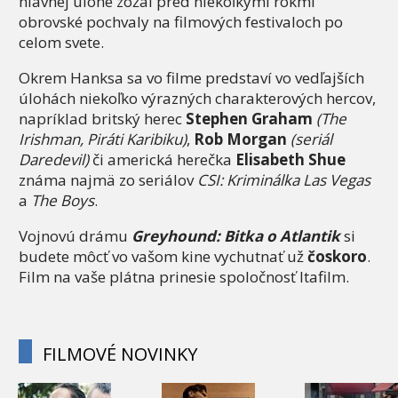
hlavnej úlohe zožal pred niekoľkými rokmi
obrovské pochvaly na filmových festivaloch po
celom svete.
Okrem Hanksa sa vo filme predstaví vo vedľajších
úlohách niekoľko výrazných charakterových hercov,
napríklad britský herec
Stephen Graham
(The
Irishman, Piráti Karibiku)
,
Rob Morgan
(seriál
Daredevil)
či americká herečka
Elisabeth Shue
známa najmä zo seriálov
CSI: Kriminálka Las Vegas
a
The Boys
.
Vojnovú drámu
Greyhound: Bitka o Atlantik
si
budete môcť vo vašom kine vychutnať už
čoskoro
.
Film na vaše plátna prinesie spoločnosť Itafilm.
FILMOVÉ NOVINKY