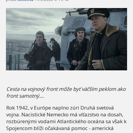
Cesta na vojnový front môže byť väčším peklom ako
front samotný....
Rok 1942, v Európe naplno zúri Druhá svetová
vojna. Nacistické Nemecko má víťazstvo na dosah,
rozbúrenými vodami Atlantického oceána sa však k
Spojencom blíži očakávaná pomoc - americká