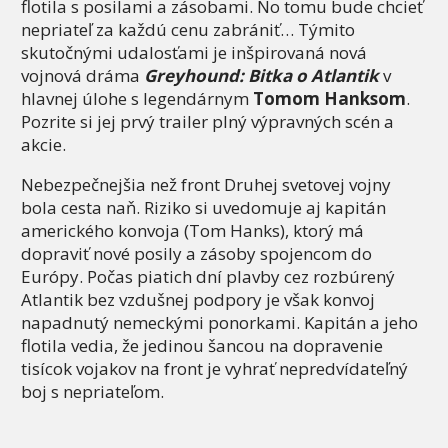
flotila s posilami a zásobami. No tomu bude chcieť
nepriateľ za každú cenu zabrániť… Týmito
skutočnými udalosťami je inšpirovaná nová
vojnová dráma
Greyhound: Bitka o Atlantik
v
hlavnej úlohe s legendárnym
Tomom Hanksom
.
Pozrite si jej prvý trailer plný výpravných scén a
akcie.
Nebezpečnejšia než front Druhej svetovej vojny
bola cesta naň. Riziko si uvedomuje aj kapitán
amerického konvoja (Tom Hanks), ktorý má
dopraviť nové posily a zásoby spojencom do
Európy. Počas piatich dní plavby cez rozbúrený
Atlantik bez vzdušnej podpory je však konvoj
napadnutý nemeckými ponorkami. Kapitán a jeho
flotila vedia, že jedinou šancou na dopravenie
tisícok vojakov na front je vyhrať nepredvídateľný
boj s nepriateľom.