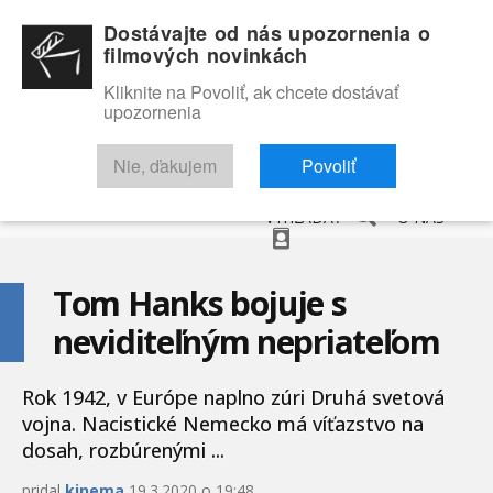
Dostávajte od nás upozornenia o
filmových novinkách
Kliknite na Povoliť, ak chcete dostávať
upozornenia
NOVINKY
RECENZIE
TRAILERY
FILMOVÁ DATABÁZA
Nie, ďakujem
Povoliť
VYHĽADAŤ
O NÁS
Tom Hanks bojuje s
neviditeľným nepriateľom
Rok 1942, v Európe naplno zúri Druhá svetová
vojna. Nacistické Nemecko má víťazstvo na
dosah, rozbúrenými ...
pridal
kinema
19.3.2020 o 19:48