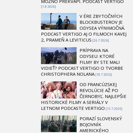
MOŽNO PREKVAPÍ. PODCAST VERTIGO
[1.8 2026]
V ÉRE ZBYTOČNÝCH
BLOCKBUSTEROV JE
ODYSEA VÝNIMOČNÁ.
PODCAST VERTIGO AJ O FILMOCH KAVEJ
2, PRAMEŇ A LEVITICUS
[26.7 2026]
PRÍPRAVA NA
ODYSEU: KTORÉ
FILMY BY STE MALI
VIDIEŤ? PODCAST VERTIGO O TVORBE
CHRISTOPHERA NOLANA
[18.7 2026]
OD FRANCÚZSKEJ
REVOLÚCIE AŽ PO
ČERNOBYĽ. NAJLEPŠIE
HISTORICKÉ FILMY A SERIÁLY V
LETNOM PODCASTE VERTIGO
[13.7 2026]
PORAZÍ SLOVENSKÝ
BOJOVNÍK
AMERICKÉHO