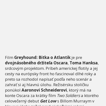
Film
Greyhound: Bitka o Atlantik
je pre
dvojnásobného držiteľa Oscara
,
Toma Hanksa
,
srdcovým projektom. Príbeh americkej flotily a jej
cesty na európsky front ho fascinoval dlhé roky a
preto sa rozhodol napísať podľa neho scenár a
zahrať si aj hlavnú úlohu. Režisérsku stoličku
ponúkol
Aaronovi Schneiderovi
, ktorý má na
konte Oscara za krátky film
Two Soldiers
a ktorého
celovečerný debut
Get Low
s Billom Murraym v