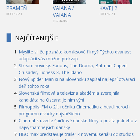
PRAMEŇ
VAIANA /
KAVEJ 2
VAIANA
[RECENZIA ]
[RECENZIA ]
[RECENZIA ]
NAJČÍTANEJŠIE
Myslíte si, že poznáte komiksové filmy? Týchto dvanásť
adaptácií vás možno prekvap
Stream novinky: Furious, The Drama, Batman: Caped
Crusader, Lioness 3, The Idaho
Nový Spider-Man si na Slovensku zapísal najlepší otvárací
deň tohto roka
Slovenská filmová a televízna akadémia zverejnila
kandidáta na Oscara: Je ním výni
Filmopolis_FM o 21. ročníku Cinematiku a headlineroch
programu divácky najväčšieho
Cinematik uvedie špičkové dánske filmy a privíta jedného z
najvýznamnejších dánsky
HBO max predstavuje trailer k novému seriálu dc studios