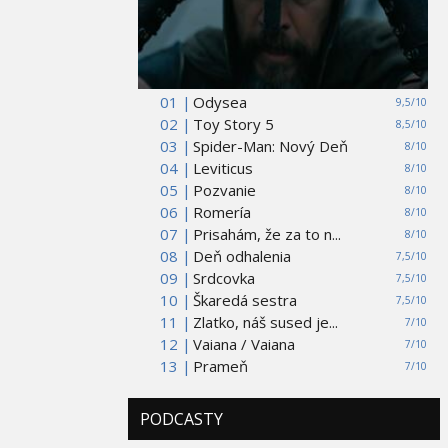
01 |
Odysea
9,5/10
02 |
Toy Story 5
8,5/10
03 |
Spider-Man: Nový Deň
8/10
04 |
Leviticus
8/10
05 |
Pozvanie
8/10
06 |
Romería
8/10
07 |
Prisahám, že za to n...
8/10
08 |
Deň odhalenia
7,5/10
09 |
Srdcovka
7,5/10
10 |
Škaredá sestra
7,5/10
11 |
Zlatko, náš sused je...
7/10
12 |
Vaiana / Vaiana
7/10
13 |
Prameň
7/10
PODCASTY