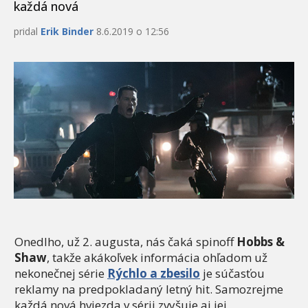
každá nová
pridal
Erik Binder
8.6.2019 o 12:56
Onedlho, už 2. augusta, nás čaká spinoff
Hobbs &
Shaw
, takže akákoľvek informácia ohľadom už
nekonečnej série
Rýchlo a zbesilo
je súčasťou
reklamy na predpokladaný letný hit. Samozrejme
každá nová hviezda v sérii zvyšuje aj jej