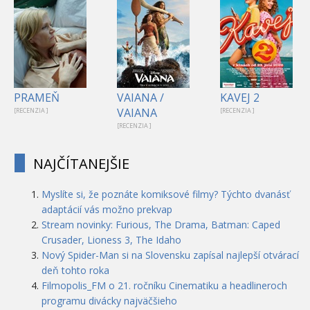
PRAMEŇ
VAIANA /
KAVEJ 2
VAIANA
[RECENZIA ]
[RECENZIA ]
[RECENZIA ]
NAJČÍTANEJŠIE
Myslíte si, že poznáte komiksové filmy? Týchto dvanásť
adaptácií vás možno prekvap
Stream novinky: Furious, The Drama, Batman: Caped
Crusader, Lioness 3, The Idaho
Nový Spider-Man si na Slovensku zapísal najlepší otvárací
deň tohto roka
Filmopolis_FM o 21. ročníku Cinematiku a headlineroch
programu divácky najväčšieho