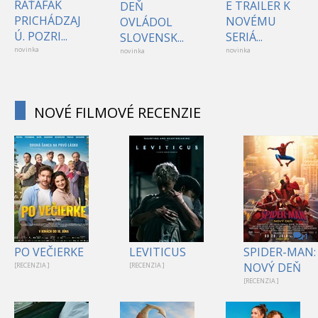
RAŤAFÁK
E TRAILER K
DEŇ
PRICHÁDZAJ
NOVÉMU
OVLÁDOL
Ú. POZRI...
SERIÁ...
SLOVENSK...
novinka
novinka
novinka
NOVÉ FILMOVÉ RECENZIE
1
PO VEČIERKE
LEVITICUS
SPIDER-MAN:
NOVÝ DEŇ
[RECENZIA ]
[RECENZIA ]
[RECENZIA ]