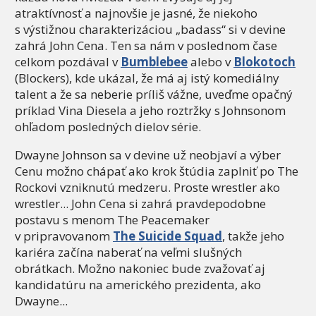
atraktívnosť a najnovšie je jasné, že niekoho
s výstižnou charakterizáciou „badass“ si v devine
zahrá John Cena. Ten sa nám v poslednom čase
celkom pozdával v
Bumblebee
alebo v
Blokotoch
(Blockers), kde ukázal, že má aj istý komediálny
talent a že sa neberie príliš vážne, uveďme opačný
príklad Vina Diesela a jeho roztržky s Johnsonom
ohľadom posledných dielov série.
Dwayne Johnson sa v devine už neobjaví a výber
Cenu možno chápať ako krok štúdia zaplniť po The
Rockovi vzniknutú medzeru. Proste wrestler ako
wrestler... John Cena si zahrá pravdepodobne
postavu s menom The Peacemaker
v pripravovanom
The Suicide Squad
, takže jeho
kariéra začína naberať na veľmi slušných
obrátkach. Možno nakoniec bude zvažovať aj
kandidatúru na amerického prezidenta, ako
Dwayne...