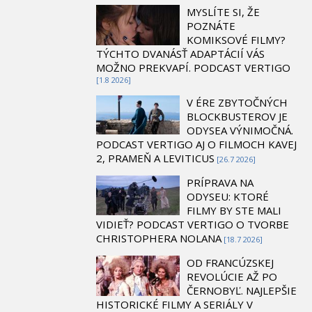
MYSLÍTE SI, ŽE
POZNÁTE
KOMIKSOVÉ FILMY?
TÝCHTO DVANÁSŤ ADAPTÁCIÍ VÁS
MOŽNO PREKVAPÍ. PODCAST VERTIGO
[1.8 2026]
V ÉRE ZBYTOČNÝCH
BLOCKBUSTEROV JE
ODYSEA VÝNIMOČNÁ.
PODCAST VERTIGO AJ O FILMOCH KAVEJ
2, PRAMEŇ A LEVITICUS
[26.7 2026]
PRÍPRAVA NA
ODYSEU: KTORÉ
FILMY BY STE MALI
VIDIEŤ? PODCAST VERTIGO O TVORBE
CHRISTOPHERA NOLANA
[18.7 2026]
OD FRANCÚZSKEJ
REVOLÚCIE AŽ PO
ČERNOBYĽ. NAJLEPŠIE
HISTORICKÉ FILMY A SERIÁLY V