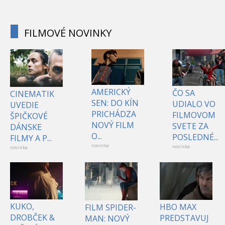
FILMOVÉ NOVINKY
AMERICKÝ
ČO SA
CINEMATIK
SEN: DO KÍN
UDIALO VO
UVEDIE
PRICHÁDZA
FILMOVOM
ŠPIČKOVÉ
NOVÝ FILM
SVETE ZA
DÁNSKE
O...
POSLEDNÉ...
FILMY A P...
novinka
novinka
novinka
KUKO,
HBO MAX
FILM SPIDER-
DROBČEK &
PREDSTAVUJ
MAN: NOVÝ