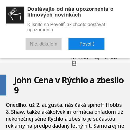
Dostávajte od nás upozornenia o
filmových novinkách
Kliknite na Povoliť, ak chcete dostávať
upozornenia
NOVINKY
RECENZIE
TRAILERY
FILMOVÁ DATABÁZA
Nie, ďakujem
Povoliť
VYHĽADAŤ
O NÁS
John Cena v Rýchlo a zbesilo
9
Onedlho, už 2. augusta, nás čaká spinoff Hobbs
& Shaw, takže akákoľvek informácia ohľadom už
nekonečnej série Rýchlo a zbesilo je súčasťou
reklamy na predpokladaný letný hit. Samozrejme