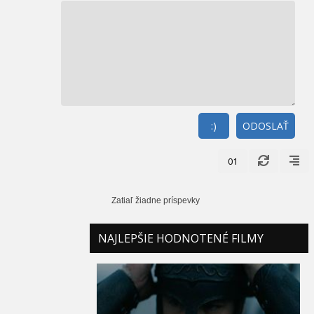
:)
ODOSLAŤ
01
Zatiaľ žiadne príspevky
NAJLEPŠIE HODNOTENÉ FILMY