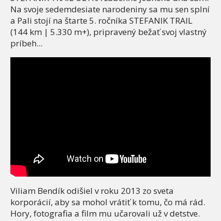
Na svoje sedemdesiate narodeniny sa mu sen splní
a Pali stojí na štarte 5. ročníka STEFANIK TRAIL
(144 km | 5.330 m+), pripravený bežať svoj vlastný
príbeh...
Viliam Bendík odišiel v roku 2013 zo sveta
korporácií, aby sa mohol vrátiť k tomu, čo má rád.
Hory, fotografia a film mu učarovali už v detstve.