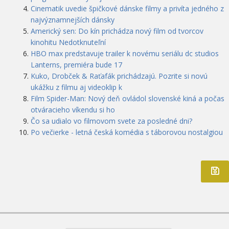
Cinematik uvedie špičkové dánske filmy a privíta jedného z
najvýznamnejších dánsky
Americký sen: Do kín prichádza nový film od tvorcov
kinohitu Nedotknuteľní
HBO max predstavuje trailer k novému seriálu dc studios
Lanterns, premiéra bude 17
Kuko, Drobček & Raťafák prichádzajú. Pozrite si novú
ukážku z filmu aj videoklip k
Film Spider-Man: Nový deň ovládol slovenské kiná a počas
otváracieho víkendu si ho
Čo sa udialo vo filmovom svete za posledné dni?
Po večierke - letná česká komédia s táborovou nostalgiou