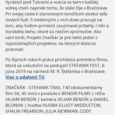
Vyrástol pod Tatrami a vracia sa tam v každej
voľnej chvíli napriek tomu, že stále žije v Bratislave.
Pri svojej ceste k staronovým koníčkom stretol veľa
nových ľudí. S niektorými z nich dnes pracuje na
tom, aby ľuďom priniesli zaujímavé príbehy z hôr a
horského behu, ktoré sú niečím výnimočné. Ako
sám tvrdí, Projekt Značkár je pre neho jeden z
najosobnejších projektov, na ktorých doteraz
pracoval.
Po štyroch rokoch práce prichádza premiéra filmu,
ktorá sa uskutoční na podujatí STEFANIK FEST, 6.
júna 2019 na námestí M. R. Štefánika v Bratislave.
Viac o udalosti TU
.
ZNAČKÁR - STEFANIK TRAIL 140 (dokumentárny
film SK, 45 min) v produkcii BENDIK FILMS | réžia
VILIAM BENDÍK | kamera VILIAM BENDÍK a DANIEL
BLONSKI | hudba HUDBA ELLIOT MIDDLETON,
SHAUN FREARSON, JULIA NEWMAN, CODY