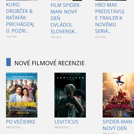
KUKO,
HBO MAX
FILM SPIDER-
DROBČEK &
PREDSTAVUJ
MAN: NOVÝ
RAŤAFÁK
E TRAILER K
DEŇ
PRICHÁDZAJ
NOVÉMU
OVLÁDOL
Ú. POZRI...
SERIÁ...
SLOVENSK...
novinka
novinka
novinka
NOVÉ FILMOVÉ RECENZIE
1
PO VEČIERKE
LEVITICUS
SPIDER-MAN:
NOVÝ DEŇ
[RECENZIA ]
[RECENZIA ]
[RECENZIA ]