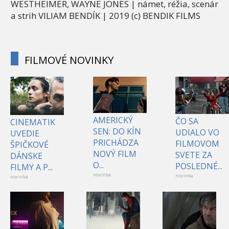
WESTHEIMER, WAYNE JONES | námet, réžia, scenár
a strih VILIAM BENDÍK | 2019 (c) BENDIK FILMS
FILMOVÉ NOVINKY
AMERICKÝ
ČO SA
CINEMATIK
SEN: DO KÍN
UDIALO VO
UVEDIE
PRICHÁDZA
FILMOVOM
ŠPIČKOVÉ
NOVÝ FILM
SVETE ZA
DÁNSKE
O...
POSLEDNÉ...
FILMY A P...
novinka
novinka
novinka