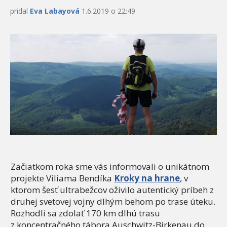
pridal
Eva Labayová
1.6.2019 o 22:49
Začiatkom roka sme vás informovali o unikátnom
projekte Viliama Bendíka
Kroky na hrane
, v
ktorom šesť ultrabežcov oživilo autentický príbeh z
druhej svetovej vojny dlhým behom po trase úteku.
Rozhodli sa zdolať 170 km dlhú trasu
z koncentračného tábora Auschwitz-Birkenau do