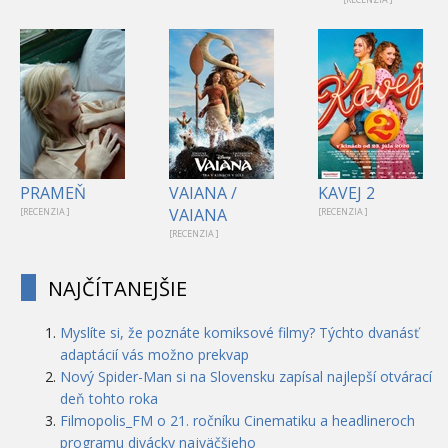
PRAMEŇ
VAIANA /
KAVEJ 2
VAIANA
[RECENZIA ]
[RECENZIA ]
[RECENZIA ]
NAJČÍTANEJŠIE
Myslíte si, že poznáte komiksové filmy? Týchto dvanásť
adaptácií vás možno prekvap
Nový Spider-Man si na Slovensku zapísal najlepší otvárací
deň tohto roka
Filmopolis_FM o 21. ročníku Cinematiku a headlineroch
programu divácky najväčšieho