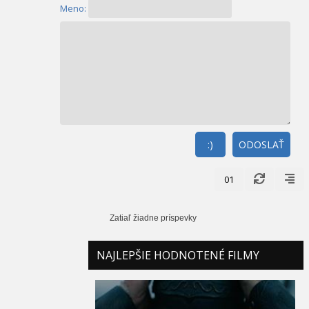
Meno:
:)
ODOSLAŤ
01
Zatiaľ žiadne príspevky
NAJLEPŠIE HODNOTENÉ FILMY