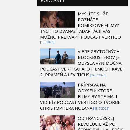
PODCASTY
MYSLÍTE SI, ŽE
POZNÁTE
KOMIKSOVÉ FILMY?
TÝCHTO DVANÁSŤ ADAPTÁCIÍ VÁS
MOŽNO PREKVAPÍ. PODCAST VERTIGO
[1.8 2026]
V ÉRE ZBYTOČNÝCH
BLOCKBUSTEROV JE
ODYSEA VÝNIMOČNÁ.
PODCAST VERTIGO AJ O FILMOCH KAVEJ
2, PRAMEŇ A LEVITICUS
[26.7 2026]
PRÍPRAVA NA
ODYSEU: KTORÉ
FILMY BY STE MALI
VIDIEŤ? PODCAST VERTIGO O TVORBE
CHRISTOPHERA NOLANA
[18.7 2026]
OD FRANCÚZSKEJ
REVOLÚCIE AŽ PO
ČERNOBYĽ. NAJLEPŠIE