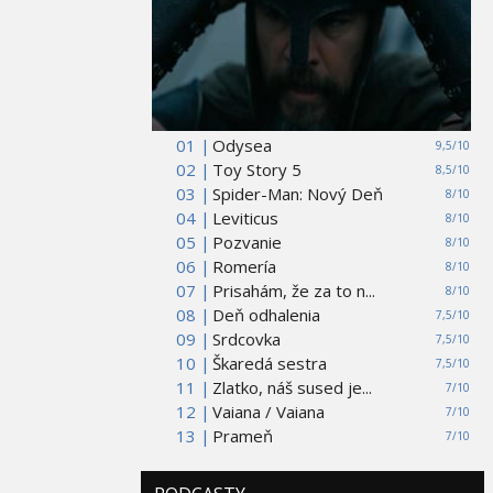
01 |
Odysea
9,5/10
02 |
Toy Story 5
8,5/10
03 |
Spider-Man: Nový Deň
8/10
04 |
Leviticus
8/10
05 |
Pozvanie
8/10
06 |
Romería
8/10
07 |
Prisahám, že za to n...
8/10
08 |
Deň odhalenia
7,5/10
09 |
Srdcovka
7,5/10
10 |
Škaredá sestra
7,5/10
11 |
Zlatko, náš sused je...
7/10
12 |
Vaiana / Vaiana
7/10
13 |
Prameň
7/10