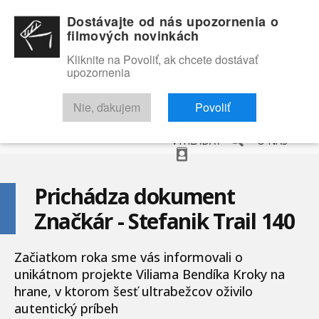
Dostávajte od nás upozornenia o
filmových novinkách
Kliknite na Povoliť, ak chcete dostávať
upozornenia
NOVINKY
RECENZIE
TRAILERY
FILMOVÁ DATABÁZA
Nie, ďakujem
Povoliť
VYHĽADAŤ
O NÁS
Prichádza dokument
Značkár - Stefanik Trail 140
Začiatkom roka sme vás informovali o
unikátnom projekte Viliama Bendíka Kroky na
hrane, v ktorom šesť ultrabežcov oživilo
autentický príbeh