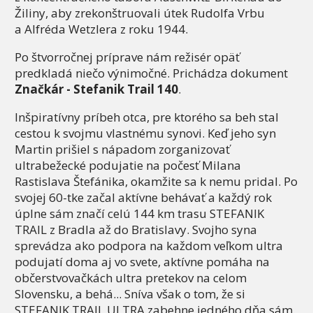
Žiliny, aby zrekonštruovali útek Rudolfa Vrbu
a Alfréda Wetzlera z roku 1944.
Po štvorročnej príprave nám režisér opäť
predkladá niečo výnimočné. Prichádza dokument
Značkár - Stefanik Trail 140
.
Inšpiratívny príbeh otca, pre ktorého sa beh stal
cestou k svojmu vlastnému synovi. Keď jeho syn
Martin prišiel s nápadom zorganizovať
ultrabežecké podujatie na počesť Milana
Rastislava Štefánika, okamžite sa k nemu pridal. Po
svojej 60-tke začal aktívne behávať a každý rok
úplne sám značí celú 144 km trasu STEFANIK
TRAIL z Bradla až do Bratislavy. Svojho syna
sprevádza ako podpora na každom veľkom ultra
podujatí doma aj vo svete, aktívne pomáha na
občerstvovačkách ultra pretekov na celom
Slovensku, a behá... Sníva však o tom, že si
STEFANIK TRAIL ULTRA zabehne jedného dňa sám.