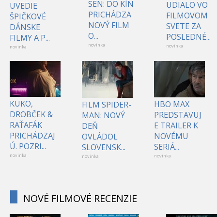
SEN: DO KÍN
UDIALO VO
UVEDIE
PRICHÁDZA
FILMOVOM
ŠPIČKOVÉ
NOVÝ FILM
SVETE ZA
DÁNSKE
O...
POSLEDNÉ...
FILMY A P...
novinka
novinka
novinka
KUKO,
HBO MAX
FILM SPIDER-
DROBČEK &
PREDSTAVUJ
MAN: NOVÝ
RAŤAFÁK
E TRAILER K
DEŇ
PRICHÁDZAJ
NOVÉMU
OVLÁDOL
Ú. POZRI...
SERIÁ...
SLOVENSK...
novinka
novinka
novinka
NOVÉ FILMOVÉ RECENZIE