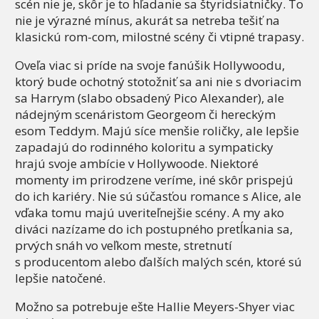
scén nie je, skôr je to hľadanie sa štyridsiatničky. To
nie je výrazné mínus, akurát sa netreba tešiť na
klasickú rom-com, milostné scény či vtipné trapasy.
Oveľa viac si príde na svoje fanúšik Hollywoodu,
ktorý bude ochotný stotožniť sa ani nie s dvoriacim
sa Harrym (slabo obsadený Pico Alexander), ale
nádejným scenáristom Georgeom či hereckým
esom Teddym. Majú síce menšie roličky, ale lepšie
zapadajú do rodinného koloritu a sympaticky
hrajú svoje ambície v Hollywoode. Niektoré
momenty im prirodzene veríme, iné skôr prispejú
do ich kariéry. Nie sú súčasťou romance s Alice, ale
vďaka tomu majú uveriteľnejšie scény. A my ako
diváci nazízame do ich postupného pretĺkania sa,
prvých snáh vo veľkom meste, stretnutí
s producentom alebo ďalších malých scén, ktoré sú
lepšie natočené.
Možno sa potrebuje ešte Hallie Meyers-Shyer viac