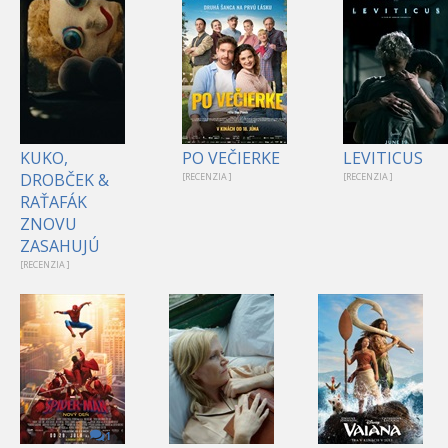
KUKO,
PO VEČIERKE
LEVITICUS
DROBČEK &
[RECENZIA ]
[RECENZIA ]
RAŤAFÁK
ZNOVU
ZASAHUJÚ
[RECENZIA ]
1