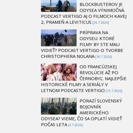
BLOCKBUSTEROV JE
ODYSEA VÝNIMOČNÁ.
PODCAST VERTIGO AJ O FILMOCH KAVEJ
2, PRAMEŇ A LEVITICUS
[26.7 2026]
PRÍPRAVA NA
ODYSEU: KTORÉ
FILMY BY STE MALI
VIDIEŤ? PODCAST VERTIGO O TVORBE
CHRISTOPHERA NOLANA
[18.7 2026]
OD FRANCÚZSKEJ
REVOLÚCIE AŽ PO
ČERNOBYĽ. NAJLEPŠIE
HISTORICKÉ FILMY A SERIÁLY V
LETNOM PODCASTE VERTIGO
[13.7 2026]
PORAZÍ SLOVENSKÝ
BOJOVNÍK
AMERICKÉHO
ODYSEA? VIEME, ČO SA OPLATÍ VIDIEŤ
POČAS LETA
[5.7 2026]