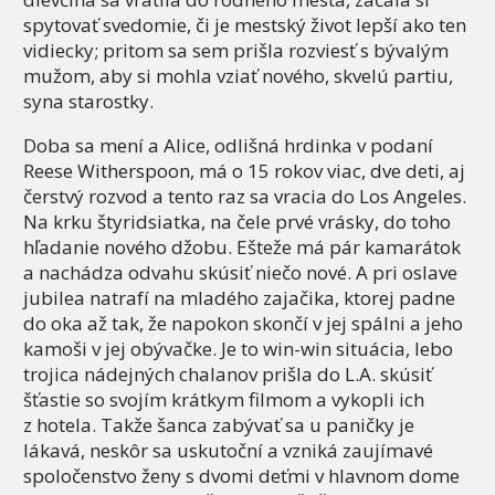
spytovať svedomie, či je mestský život lepší ako ten
vidiecky; pritom sa sem prišla rozviesť s bývalým
mužom, aby si mohla vziať nového, skvelú partiu,
syna starostky.
Doba sa mení a Alice, odlišná hrdinka v podaní
Reese Witherspoon, má o 15 rokov viac, dve deti, aj
čerstvý rozvod a tento raz sa vracia do Los Angeles.
Na krku štyridsiatka, na čele prvé vrásky, do toho
hľadanie nového džobu. Ešteže má pár kamarátok
a nachádza odvahu skúsiť niečo nové. A pri oslave
jubilea natrafí na mladého zajačika, ktorej padne
do oka až tak, že napokon skončí v jej spálni a jeho
kamoši v jej obývačke. Je to win-win situácia, lebo
trojica nádejných chalanov prišla do L.A. skúsiť
šťastie so svojím krátkym filmom a vykopli ich
z hotela. Takže šanca zabývať sa u paničky je
lákavá, neskôr sa uskutoční a vzniká zaujímavé
spoločenstvo ženy s dvomi deťmi v hlavnom dome