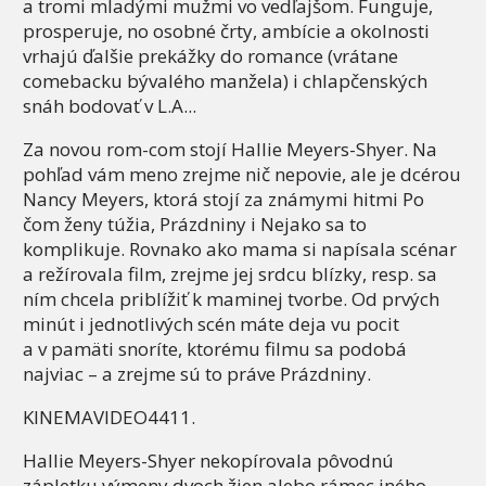
a tromi mladými mužmi vo vedľajšom. Funguje,
prosperuje, no osobné črty, ambície a okolnosti
vrhajú ďalšie prekážky do romance (vrátane
comebacku bývalého manžela) i chlapčenských
snáh bodovať v L.A...
Za novou rom-com stojí Hallie Meyers-Shyer. Na
pohľad vám meno zrejme nič nepovie, ale je dcérou
Nancy Meyers, ktorá stojí za známymi hitmi Po
čom ženy túžia, Prázdniny i Nejako sa to
komplikuje. Rovnako ako mama si napísala scénar
a režírovala film, zrejme jej srdcu blízky, resp. sa
ním chcela priblížiť k maminej tvorbe. Od prvých
minút i jednotlivých scén máte deja vu pocit
a v pamäti snoríte, ktorému filmu sa podobá
najviac – a zrejme sú to práve Prázdniny.
KINEMAVIDEO4411.
Hallie Meyers-Shyer nekopírovala pôvodnú
zápletku výmeny dvoch žien alebo rámec iného