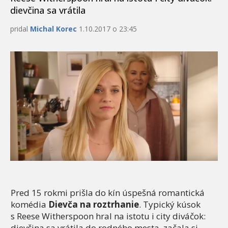
dievčina sa vrátila
pridal
Michal Korec
1.10.2017 o 23:45
Pred 15 rokmi prišla do kín úspešná romantická
komédia
Dievča na roztrhanie
. Typický kúsok
s Reese Witherspoon hral na istotu i city diváčok:
dievčina sa vrátila do rodného mesta, začala si