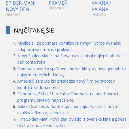
SPIDER-MAN:
PRAMEŇ
VAIANA /
NOVÝ DEŇ
VAIANA
[RECENZIA ]
[RECENZIA ]
[RECENZIA ]
NAJČÍTANEJŠIE
Myslíte si, že poznáte komiksové filmy? Týchto dvanásť
adaptácií vás možno prekvap
Nový Spider-Man si na Slovensku zapísal najlepší otvárací
deň tohto roka
Cinematik uvedie špičkové dánske filmy a privíta jedného z
najvýznamnejších dánsky
Americký sen: Do kín prichádza nový film od tvorcov
kinohitu Nedotknuteľní
Filmopolis_FM o 21. ročníku Cinematiku a headlineroch
programu divácky najväčšieho
Kuko, Drobček & Raťafák prichádzajú. Pozrite si novú
ukážku z filmu aj videoklip k
Film Spider-Man: Nový deň ovládol slovenské kiná a počas
otváracieho víkendu si ho