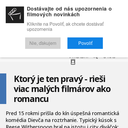
Dostávajte od nás upozornenia o
filmových novinkách
Kliknite na Povoliť, ak chcete dostávať
upozornenia
NOVINKY
RECENZIE
TRAILERY
FILMOVÁ DATABÁZA
Nie, ďakujem
Povoliť
VYHĽADAŤ
O NÁS
Ktorý je ten pravý - rieši
viac malých filmárov ako
romancu
Pred 15 rokmi prišla do kín úspešná romantická
komédia Dievča na roztrhanie. Typický kúsok s
Reese Witherspoon hral na istotu i city diváčok: