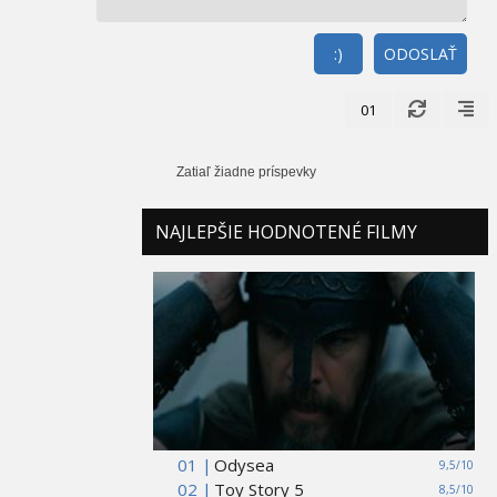
:)
ODOSLAŤ
01
Zatiaľ žiadne príspevky
NAJLEPŠIE HODNOTENÉ FILMY
01 |
Odysea
9,5/10
02 |
Toy Story 5
8,5/10