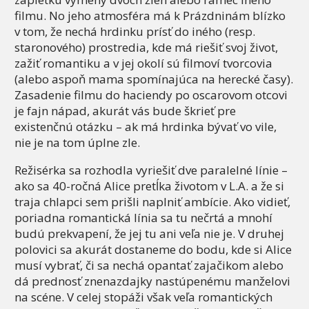
filmu. No jeho atmosféra má k Prázdninám blízko
v tom, že nechá hrdinku prísť do iného (resp.
staronového) prostredia, kde má riešiť svoj život,
zažiť romantiku a v jej okolí sú filmoví tvorcovia
(alebo aspoň mama spomínajúca na herecké časy).
Zasadenie filmu do haciendy po oscarovom otcovi
je fajn nápad, akurát vás bude škrieť pre
existenčnú otázku – ak má hrdinka bývať vo vile,
nie je na tom úplne zle.
Režisérka sa rozhodla vyriešiť dve paralelné línie –
ako sa 40-ročná Alice pretĺka životom v L.A. a že si
traja chlapci sem prišli naplniť ambície. Ako vidieť,
poriadna romantická línia sa tu nečrtá a mnohí
budú prekvapení, že jej tu ani veľa nie je. V druhej
polovici sa akurát dostaneme do bodu, kde si Alice
musí vybrať, či sa nechá opantať zajačikom alebo
dá prednosť znenazdajky nastúpenému manželovi
na scéne. V celej stopáži však veľa romantických