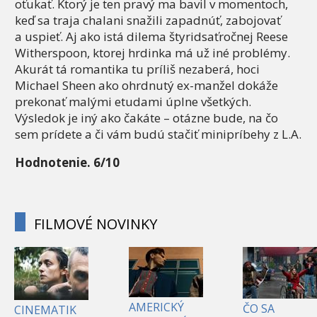
oťukať. Ktorý je ten pravý ma bavil v momentoch,
keď sa traja chalani snažili zapadnúť, zabojovať
a uspieť. Aj ako istá dilema štyridsaťročnej Reese
Witherspoon, ktorej hrdinka má už iné problémy.
Akurát tá romantika tu príliš nezaberá, hoci
Michael Sheen ako ohrdnutý ex-manžel dokáže
prekonať malými etudami úplne všetkých.
Výsledok je iný ako čakáte – otázne bude, na čo
sem prídete a či vám budú stačiť minipríbehy z L.A.
Hodnotenie. 6/10
FILMOVÉ NOVINKY
AMERICKÝ
ČO SA
CINEMATIK