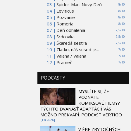
03 |
Spider-Man: Nový Deň
8/10
04 |
Leviticus
8/10
05 |
Pozvanie
8/10
06 |
Romería
8/10
07 |
Deň odhalenia
7,5/10
08 |
Srdcovka
7,5/10
09 |
Škaredá sestra
7,5/10
10 |
Zlatko, náš sused je...
7/10
11 |
Vaiana / Vaiana
7/10
12 |
Prameň
7/10
PODCASTY
MYSLÍTE SI, ŽE
POZNÁTE
KOMIKSOVÉ FILMY?
TÝCHTO DVANÁSŤ ADAPTÁCIÍ VÁS
MOŽNO PREKVAPÍ. PODCAST VERTIGO
[1.8 2026]
V ÉRE ZBYTOČNÝCH