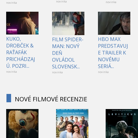
novinka
novinka
novinka
KUKO,
HBO MAX
FILM SPIDER-
DROBČEK &
PREDSTAVUJ
MAN: NOVÝ
RAŤAFÁK
E TRAILER K
DEŇ
PRICHÁDZAJ
NOVÉMU
OVLÁDOL
Ú. POZRI...
SERIÁ...
SLOVENSK...
novinka
novinka
novinka
NOVÉ FILMOVÉ RECENZIE