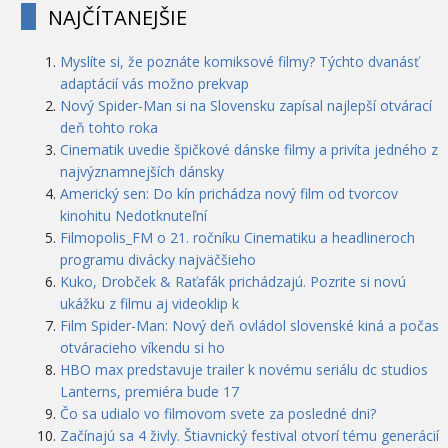
NAJČÍTANEJŠIE
Myslíte si, že poznáte komiksové filmy? Týchto dvanásť
adaptácií vás možno prekvap
Nový Spider-Man si na Slovensku zapísal najlepší otvárací
deň tohto roka
Cinematik uvedie špičkové dánske filmy a privíta jedného z
najvýznamnejších dánsky
Americký sen: Do kín prichádza nový film od tvorcov
kinohitu Nedotknuteľní
Filmopolis_FM o 21. ročníku Cinematiku a headlineroch
programu divácky najväčšieho
Kuko, Drobček & Raťafák prichádzajú. Pozrite si novú
ukážku z filmu aj videoklip k
Film Spider-Man: Nový deň ovládol slovenské kiná a počas
otváracieho víkendu si ho
HBO max predstavuje trailer k novému seriálu dc studios
Lanterns, premiéra bude 17
Čo sa udialo vo filmovom svete za posledné dni?
Začínajú sa 4 živly. Štiavnický festival otvorí tému generácií