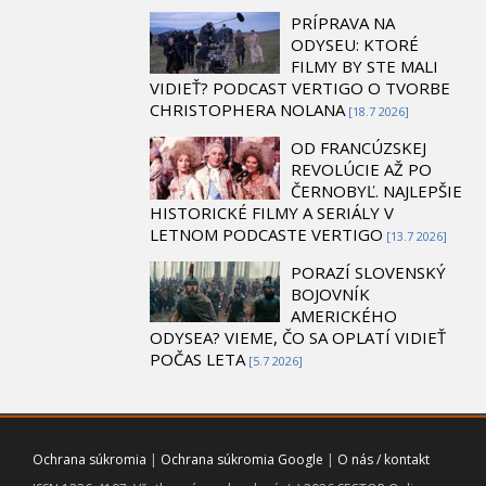
PRÍPRAVA NA
ODYSEU: KTORÉ
FILMY BY STE MALI
VIDIEŤ? PODCAST VERTIGO O TVORBE
CHRISTOPHERA NOLANA
[18.7 2026]
OD FRANCÚZSKEJ
REVOLÚCIE AŽ PO
ČERNOBYĽ. NAJLEPŠIE
HISTORICKÉ FILMY A SERIÁLY V
LETNOM PODCASTE VERTIGO
[13.7 2026]
PORAZÍ SLOVENSKÝ
BOJOVNÍK
AMERICKÉHO
ODYSEA? VIEME, ČO SA OPLATÍ VIDIEŤ
POČAS LETA
[5.7 2026]
Ochrana súkromia
|
Ochrana súkromia Google
|
O nás / kontakt