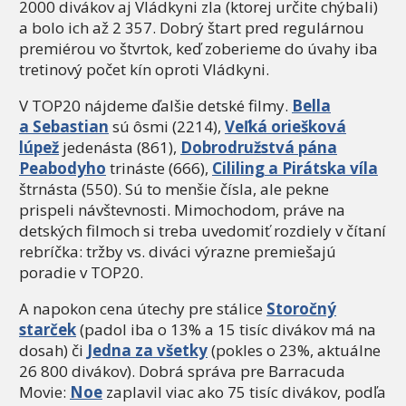
2000 divákov aj Vládkyni zla (ktorej určite chýbali)
a bolo ich až 2 357. Dobrý štart pred regulárnou
premiérou vo štvrtok, keď zoberieme do úvahy iba
tretinový počet kín oproti Vládkyni.
V TOP20 nájdeme ďalšie detské filmy.
Bella
a Sebastian
sú ôsmi (2214),
Veľká oriešková
lúpež
jedenásta (861),
Dobrodružstvá pána
Peabodyho
trináste (666),
Cililing a Pirátska víla
štrnásta (550). Sú to menšie čísla, ale pekne
prispeli návštevnosti. Mimochodom, práve na
detských filmoch si treba uvedomiť rozdiely v čítaní
rebríčka: tržby vs. diváci výrazne premiešajú
poradie v TOP20.
A napokon cena útechy pre stálice
Storočný
starček
(padol iba o 13% a 15 tisíc divákov má na
dosah) či
Jedna za všetky
(pokles o 23%, aktuálne
26 800 divákov). Dobrá správa pre Barracuda
Movie:
Noe
zaplavil viac ako 75 tisíc divákov, podľa