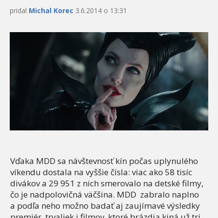
pridal
Michal Korec
3.6.2014 o 13:31
Vďaka MDD sa návštevnosť kín počas uplynulého
víkendu dostala na vyššie čísla: viac ako 58 tisíc
divákov a 29 951 z nich smerovalo na detské filmy,
čo je nadpolovičná väčšina. MDD zabralo naplno
a podľa neho možno badať aj zaujímavé výsledky
premiér, trvaliek i filmov, ktoré brázdia kiná už tri