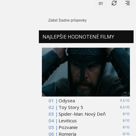
01
Zatiaľ žiadne príspevky
NAJLEPŠIE HODNOTENÉ FILMY
01 |
Odysea
9,5/10
02 |
Toy Story 5
8,5/10
03 |
Spider-Man: Nový Deň
8/10
04 |
Leviticus
8/10
05 |
Pozvanie
8/10
06 |
Romería
8/10