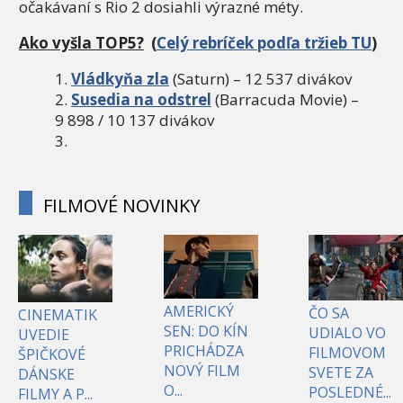
očakávaní s Rio 2 dosiahli výrazné méty.
Ako vyšla TOP5?
(
Celý rebríček podľa tržieb TU
)
Vládkyňa zla
(Saturn) – 12 537 divákov
Susedia na odstrel
(Barracuda Movie) –
9 898 / 10 137 divákov
FILMOVÉ NOVINKY
AMERICKÝ
ČO SA
CINEMATIK
SEN: DO KÍN
UDIALO VO
UVEDIE
PRICHÁDZA
FILMOVOM
ŠPIČKOVÉ
NOVÝ FILM
SVETE ZA
DÁNSKE
O...
POSLEDNÉ...
FILMY A P...