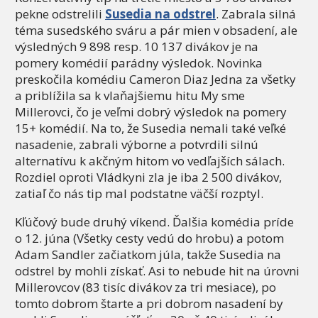
pekne odstrelili
Susedia na odstrel
. Zabrala silná
téma susedského sváru a pár mien v obsadení, ale
výsledných 9 898 resp. 10 137 divákov je na
pomery komédií parádny výsledok. Novinka
preskočila komédiu Cameron Diaz Jedna za všetky
a priblížila sa k vlaňajšiemu hitu My sme
Millerovci, čo je veľmi dobrý výsledok na pomery
15+ komédií. Na to, že Susedia nemali také veľké
nasadenie, zabrali výborne a potvrdili silnú
alternatívu k akčným hitom vo vedľajších sálach.
Rozdiel oproti Vládkyni zla je iba 2 500 divákov,
zatiaľ čo nás tip mal podstatne väčší rozptyl.
Kľúčový bude druhý víkend. Ďalšia komédia príde
o 12. júna (Všetky cesty vedú do hrobu) a potom
Adam Sandler začiatkom júla, takže Susedia na
odstrel by mohli získať. Asi to nebude hit na úrovni
Millerovcov (83 tisíc divákov za tri mesiace), po
tomto dobrom štarte a pri dobrom nasadení by