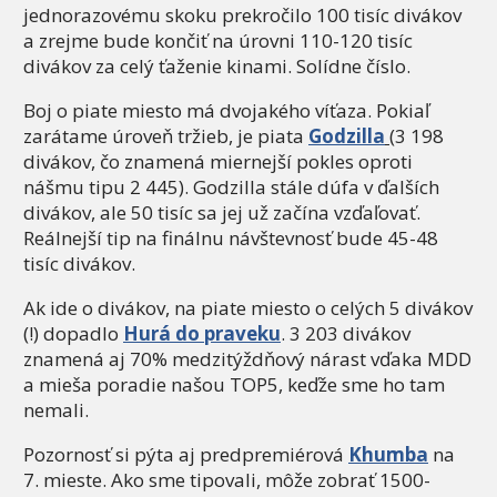
jednorazovému skoku prekročilo 100 tisíc divákov
a zrejme bude končiť na úrovni 110-120 tisíc
divákov za celý ťaženie kinami. Solídne číslo.
Boj o piate miesto má dvojakého víťaza. Pokiaľ
zarátame úroveň tržieb, je piata
Godzilla
(3 198
divákov, čo znamená miernejší pokles oproti
nášmu tipu 2 445). Godzilla stále dúfa v ďalších
divákov, ale 50 tisíc sa jej už začína vzďaľovať.
Reálnejší tip na finálnu návštevnosť bude 45-48
tisíc divákov.
Ak ide o divákov, na piate miesto o celých 5 divákov
(!) dopadlo
Hurá do praveku
. 3 203 divákov
znamená aj 70% medzitýždňový nárast vďaka MDD
a mieša poradie našou TOP5, keďže sme ho tam
nemali.
Pozornosť si pýta aj predpremiérová
Khumba
na
7. mieste. Ako sme tipovali, môže zobrať 1500-