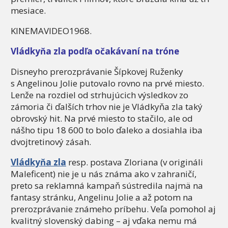
mesiace.
KINEMAVIDEO1968.
Vládkyňa zla podľa očakávaní na tróne
Disneyho prerozprávanie Šípkovej Ruženky
s Angelinou Jolie putovalo rovno na prvé miesto.
Lenže na rozdiel od strhujúcich výsledkov zo
zámoria či ďalších trhov nie je Vládkyňa zla taký
obrovský hit. Na prvé miesto to stačilo, ale od
nášho tipu 18 600 to bolo ďaleko a dosiahla iba
dvojtretinový zásah.
Vládkyňa zla
resp. postava Zloriana (v origináli
Maleficent) nie je u nás známa ako v zahraničí,
preto sa reklamná kampaň sústredila najmä na
fantasy stránku, Angelinu Jolie a až potom na
prerozprávanie známeho príbehu. Veľa pomohol aj
kvalitný slovenský dabing – aj vďaka nemu má