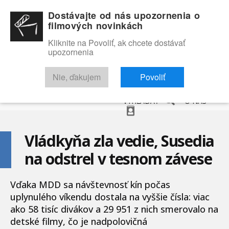
Dostávajte od nás upozornenia o
filmových novinkách
Kliknite na Povoliť, ak chcete dostávať
upozornenia
NOVINKY
RECENZIE
TRAILERY
FILMOVÁ DATABÁZA
Nie, ďakujem
Povoliť
VYHĽADAŤ
O NÁS
Vládkyňa zla vedie, Susedia
na odstrel v tesnom závese
Vďaka MDD sa návštevnosť kín počas
uplynulého víkendu dostala na vyššie čísla: viac
ako 58 tisíc divákov a 29 951 z nich smerovalo na
detské filmy, čo je nadpolovičná