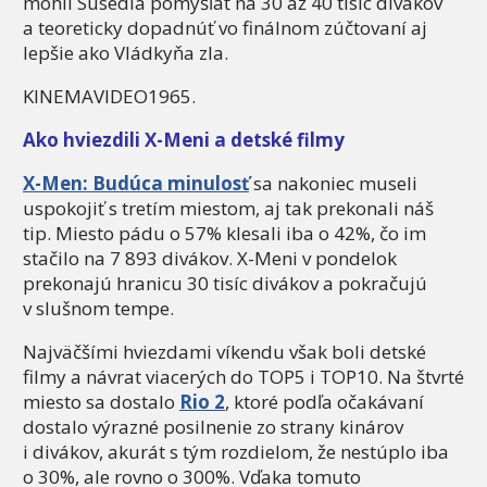
mohli Susedia pomýšľať na 30 až 40 tisíc divákov
a teoreticky dopadnúť vo finálnom zúčtovaní aj
lepšie ako Vládkyňa zla.
KINEMAVIDEO1965.
Ako hviezdili X-Meni a detské filmy
X-Men: Budúca minulosť
sa nakoniec museli
uspokojiť s tretím miestom, aj tak prekonali náš
tip. Miesto pádu o 57% klesali iba o 42%, čo im
stačilo na 7 893 divákov. X-Meni v pondelok
prekonajú hranicu 30 tisíc divákov a pokračujú
v slušnom tempe.
Najväčšími hviezdami víkendu však boli detské
filmy a návrat viacerých do TOP5 i TOP10. Na štvrté
miesto sa dostalo
Rio 2
, ktoré podľa očakávaní
dostalo výrazné posilnenie zo strany kinárov
i divákov, akurát s tým rozdielom, že nestúplo iba
o 30%, ale rovno o 300%. Vďaka tomuto