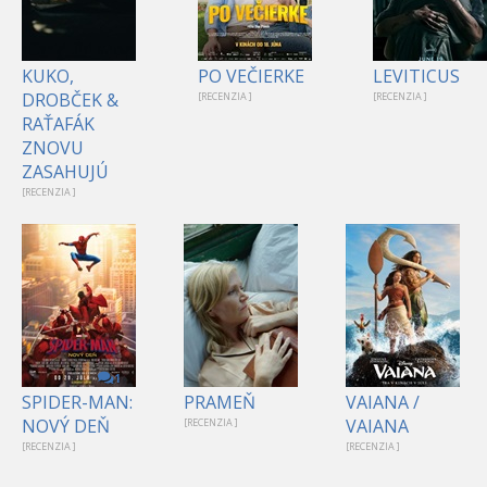
KUKO,
PO VEČIERKE
LEVITICUS
DROBČEK &
[RECENZIA ]
[RECENZIA ]
RAŤAFÁK
ZNOVU
ZASAHUJÚ
[RECENZIA ]
1
SPIDER-MAN:
PRAMEŇ
VAIANA /
NOVÝ DEŇ
VAIANA
[RECENZIA ]
[RECENZIA ]
[RECENZIA ]