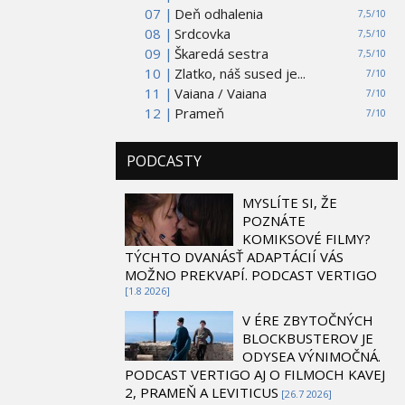
07 |
Deň odhalenia
7,5/10
08 |
Srdcovka
7,5/10
09 |
Škaredá sestra
7,5/10
10 |
Zlatko, náš sused je...
7/10
11 |
Vaiana / Vaiana
7/10
12 |
Prameň
7/10
PODCASTY
MYSLÍTE SI, ŽE
POZNÁTE
KOMIKSOVÉ FILMY?
TÝCHTO DVANÁSŤ ADAPTÁCIÍ VÁS
MOŽNO PREKVAPÍ. PODCAST VERTIGO
[1.8 2026]
V ÉRE ZBYTOČNÝCH
BLOCKBUSTEROV JE
ODYSEA VÝNIMOČNÁ.
PODCAST VERTIGO AJ O FILMOCH KAVEJ
2, PRAMEŇ A LEVITICUS
[26.7 2026]