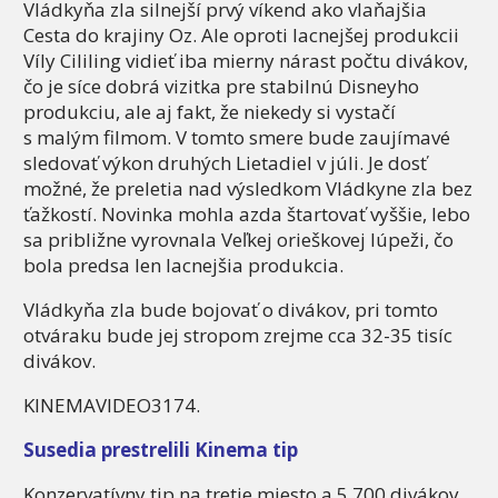
Vládkyňa zla silnejší prvý víkend ako vlaňajšia
Cesta do krajiny Oz. Ale oproti lacnejšej produkcii
Víly Cililing vidieť iba mierny nárast počtu divákov,
čo je síce dobrá vizitka pre stabilnú Disneyho
produkciu, ale aj fakt, že niekedy si vystačí
s malým filmom. V tomto smere bude zaujímavé
sledovať výkon druhých Lietadiel v júli. Je dosť
možné, že preletia nad výsledkom Vládkyne zla bez
ťažkostí. Novinka mohla azda štartovať vyššie, lebo
sa približne vyrovnala Veľkej orieškovej lúpeži, čo
bola predsa len lacnejšia produkcia.
Vládkyňa zla bude bojovať o divákov, pri tomto
otváraku bude jej stropom zrejme cca 32-35 tisíc
divákov.
KINEMAVIDEO3174.
Susedia prestrelili Kinema tip
Konzervatívny tip na tretie miesto a 5 700 divákov