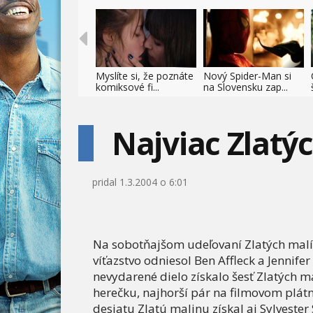
Myslíte si, že poznáte
Nový Spider-Man si
komiksové fi...
na Slovensku zap...
Najviac Zlatýc
pridal
1.3.2004 o 6:01
Na sobotňajšom udeľovaní Zlatých malí
víťazstvo odniesol Ben Affleck a Jennife
nevydarené dielo získalo šesť Zlatých ma
herečku, najhorší pár na filmovom plátne
desiatu Zlatú malinu získal aj Sylveste