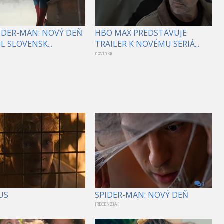
PIDER-MAN: NOVÝ DEŇ
HBO MAX PREDSTAVUJE
 SLOVENSK...
TRAILER K NOVÉMU SERIÁ...
novinka
1
US
SPIDER-MAN: NOVÝ DEŇ
[RECENZIA ]