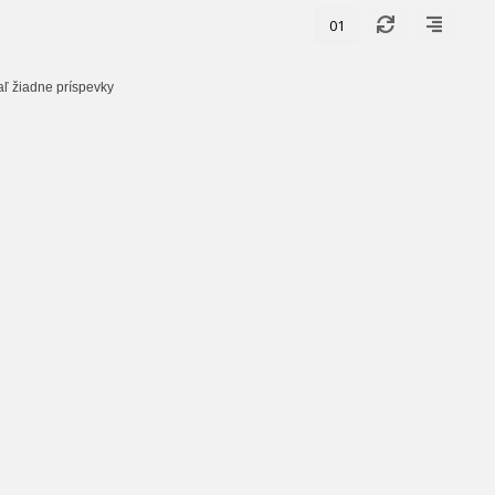
01
aľ žiadne príspevky