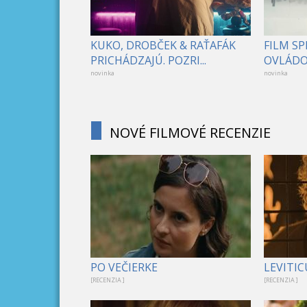
KUKO, DROBČEK & RAŤAFÁK
FILM S
PRICHÁDZAJÚ. POZRI...
OVLÁDOL
novinka
novinka
NOVÉ FILMOVÉ RECENZIE
PO VEČIERKE
LEVITIC
[RECENZIA ]
[RECENZIA ]