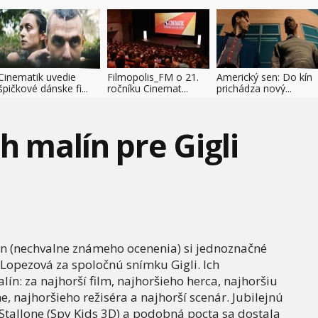
Cinematik uvedie
Filmopolis_FM o 21.
Americký sen: Do kín
špičkové dánske fi...
ročníku Cinemat...
prichádza nový...
h malín pre Gigli
n (nechvalne známeho ocenenia) si jednoznačné
r Lopezová za spoločnú snímku Gigli. Ich
lín: za najhorší film, najhoršieho herca, najhoršiu
, najhoršieho režiséra a najhorší scenár. Jubilejnú
r Stallone (Spy Kids 3D) a podobná pocta sa dostala