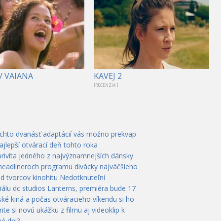
/ VAIANA
KAVEJ 2
[RECENZIA ]
ýchto dvanásť adaptácií vás možno prekvap
ajlepší otvárací deň tohto roka
privíta jedného z najvýznamnejších dánsky
 headlineroch programu divácky najväčšieho
od tvorcov kinohitu Nedotknuteľní
álu dc studios Lanterns, premiéra bude 17
ké kiná a počas otváracieho víkendu si ho
te si novú ukážku z filmu aj videoklip k
é dni?