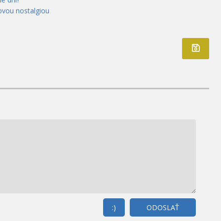
ovou nostalgiou
:)
ODOSLAŤ