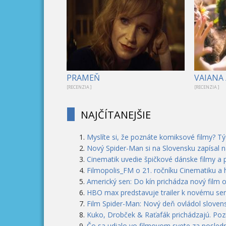
PRAMEŇ
VAIANA 
[RECENZIA ]
[RECENZIA ]
NAJČÍTANEJŠIE
Myslíte si, že poznáte komiksové filmy? T
Nový Spider-Man si na Slovensku zapísal n
Cinematik uvedie špičkové dánske filmy a 
Filmopolis_FM o 21. ročníku Cinematiku a
Americký sen: Do kín prichádza nový film 
HBO max predstavuje trailer k novému seri
Film Spider-Man: Nový deň ovládol slovens
Kuko, Drobček & Raťafák prichádzajú. Pozri
Čo sa udialo vo filmovom svete za posledn