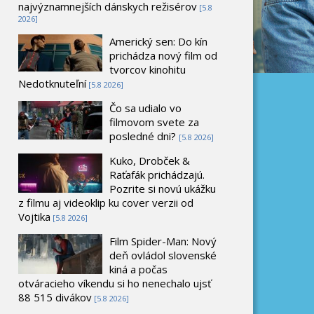
najvýznamnejších dánskych režisérov
[5.8
2026]
Americký sen: Do kín
prichádza nový film od
tvorcov kinohitu
Nedotknuteľní
[5.8 2026]
Čo sa udialo vo
filmovom svete za
posledné dni?
[5.8 2026]
Kuko, Drobček &
Raťafák prichádzajú.
Pozrite si novú ukážku
z filmu aj videoklip ku cover verzii od
Vojtika
[5.8 2026]
Film Spider-Man: Nový
deň ovládol slovenské
kiná a počas
otváracieho víkendu si ho nenechalo ujsť
88 515 divákov
[5.8 2026]