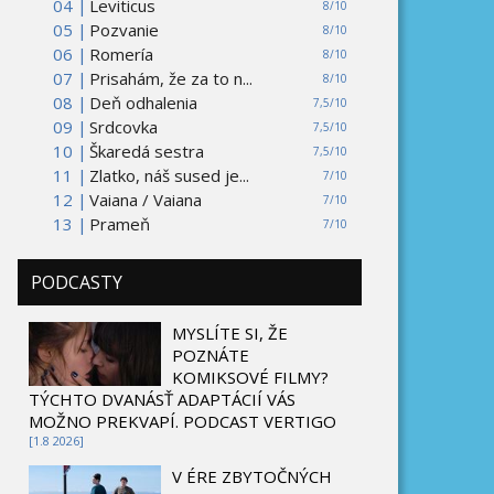
04 |
Leviticus
8/10
05 |
Pozvanie
8/10
06 |
Romería
8/10
07 |
Prisahám, že za to n...
8/10
08 |
Deň odhalenia
7,5/10
09 |
Srdcovka
7,5/10
10 |
Škaredá sestra
7,5/10
11 |
Zlatko, náš sused je...
7/10
12 |
Vaiana / Vaiana
7/10
13 |
Prameň
7/10
PODCASTY
MYSLÍTE SI, ŽE
POZNÁTE
KOMIKSOVÉ FILMY?
TÝCHTO DVANÁSŤ ADAPTÁCIÍ VÁS
MOŽNO PREKVAPÍ. PODCAST VERTIGO
[1.8 2026]
V ÉRE ZBYTOČNÝCH