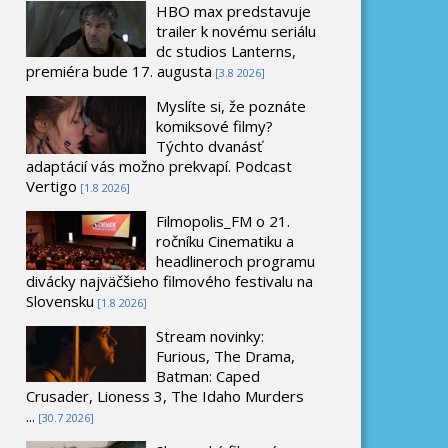
HBO max predstavuje
trailer k novému seriálu
dc studios Lanterns,
premiéra bude 17. augusta
[3.8 2026]
Myslíte si, že poznáte
komiksové filmy?
Týchto dvanásť
adaptácií vás možno prekvapí. Podcast
Vertigo
[1.8 2026]
Filmopolis_FM o 21.
ročníku Cinematiku a
headlineroch programu
divácky najväčšieho filmového festivalu na
Slovensku
[1.8 2026]
Stream novinky:
Furious, The Drama,
Batman: Caped
Crusader, Lioness 3, The Idaho Murders
...
[30.7 2026]