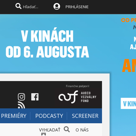
PRIHLÁSENIE
Finančne podporil
PREMIÉRY
PODCASTY
SCREENER
VYHĽADAŤ
O NÁS