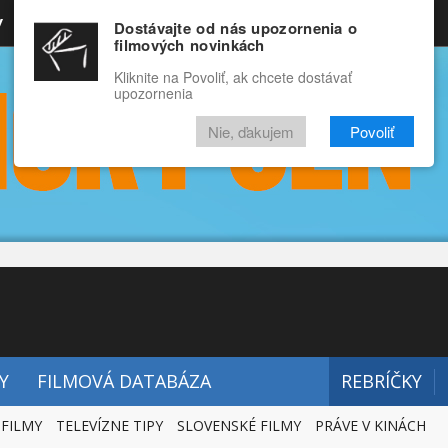
y
Rozprávky
Funny
Docu
Dostávajte od nás upozornenia o
filmových novinkách
RECENZIE
VIDEÁ
FILMY
Kliknite na Povoliť, ak chcete dostávať
upozornenia
Nie, ďakujem
Povoliť
Y
FILMOVÁ DATABÁZA
REBRÍČKY
 FILMY
TELEVÍZNE TIPY
SLOVENSKÉ FILMY
PRÁVE V KINÁCH