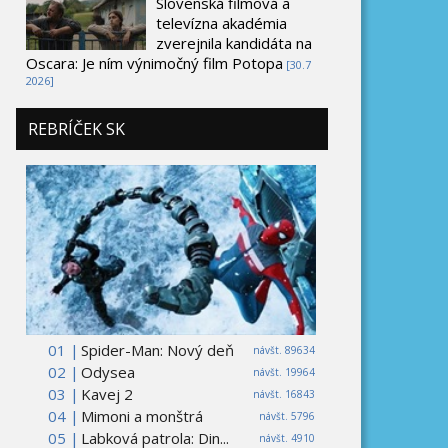
Slovenská filmová a
televízna akadémia
zverejnila kandidáta na
Oscara: Je ním výnimočný film Potopa
[30.7
2026]
REBRÍČEK SK
01 |
Spider-Man: Nový deň
návšt. 89634
02 |
Odysea
návšt. 19964
03 |
Kavej 2
návšt. 16843
04 |
Mimoni a monštrá
návšt. 5796
05 |
Labková patrola: Din...
návšt. 4910