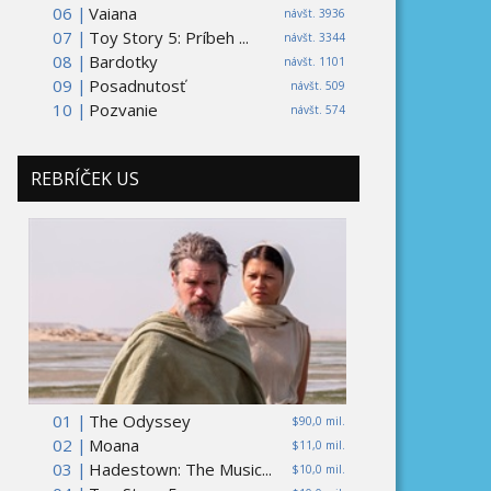
06 |
Vaiana
návšt. 3936
07 |
Toy Story 5: Príbeh ...
návšt. 3344
08 |
Bardotky
návšt. 1101
09 |
Posadnutosť
návšt. 509
10 |
Pozvanie
návšt. 574
REBRÍČEK US
01 |
The Odyssey
$90,0 mil.
02 |
Moana
$11,0 mil.
03 |
Hadestown: The Music...
$10,0 mil.