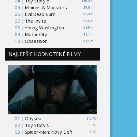
04 |
Toy Story 5
$10,0 mil.
05 |
Minions & Monsters
$9,8 mil.
06 |
Evil Dead Burn
$2,8 mil.
07 |
The Invite
$2,6 mil.
08 |
Young Washington
$1,9 mil.
09 |
Motor City
$1,7 mil.
10 |
Obsession
$1,5 mil.
NAJLEPŠIE HODNOTENÉ FILMY
01 |
Odysea
9,5/10
02 |
Toy Story 5
8,5/10
03 |
Spider-Man: Nový Deň
8/10