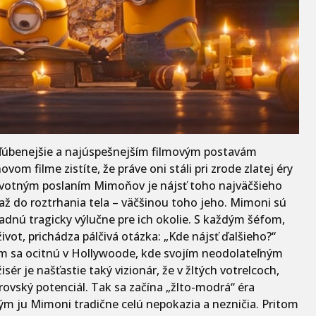
jobľúbenejšie a najúspešnejším filmovým postavám
vom filme zistíte, že práve oni stáli pri zrode zlatej éry
Životným poslaním Mimoňov je nájsť toho najväčšieho
ž do roztrhania tela – väčšinou toho jeho. Mimoni sú
dnú tragicky výlučne pre ich okolie. S každým šéfom,
vot, prichádza pálčivá otázka: „Kde nájsť ďalšieho?“
om sa ocitnú v Hollywoode, kde svojím neodolateľným
ér je našťastie taký vizionár, že v žltých votrelcoch,
rovský potenciál. Tak sa začína „žlto-modrá“ éra
ým ju Mimoni tradične celú nepokazia a nezničia. Pritom