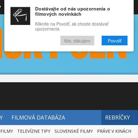
y
Rozprávky
Funny
Docu
Dostávajte od nás upozornenia o
filmových novinkách
RECENZIE
VIDEÁ
FILMY
Kliknite na Povoliť, ak chcete dostávať
upozornenia
Nie, ďakujem
Povoliť
Y
FILMOVÁ DATABÁZA
REBRÍČKY
 FILMY
TELEVÍZNE TIPY
SLOVENSKÉ FILMY
PRÁVE V KINÁCH