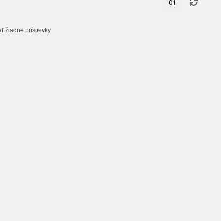
01
aľ žiadne príspevky