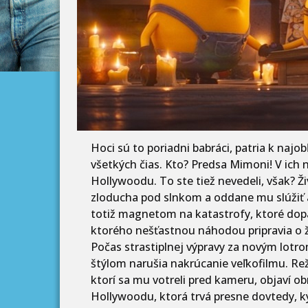
Hoci sú to poriadni babráci, patria k na
všetkých čias. Kto? Predsa Mimoni! V ich no
Hollywoodu. To ste tiež nevedeli, však? 
zloducha pod slnkom a oddane mu slúžiť a
totiž magnetom na katastrofy, ktoré dopa
ktorého nešťastnou náhodou pripravia o ži
Počas strastiplnej výpravy za novým lotr
štýlom narušia nakrúcanie veľkofilmu. Režis
ktorí sa mu votreli pred kameru, objaví ob
Hollywoodu, ktorá trvá presne dovtedy, k