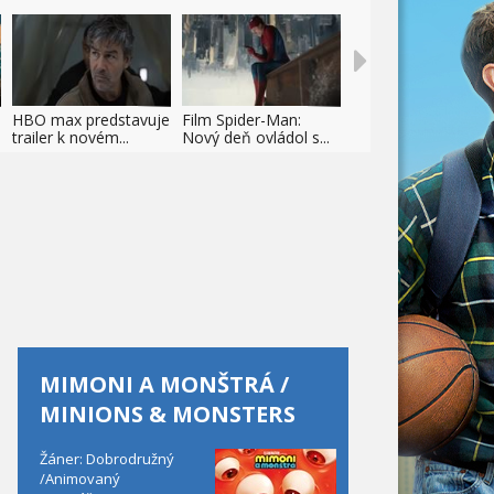
HBO max predstavuje
Film Spider-Man:
trailer k novém...
Nový deň ovládol s...
MIMONI A MONŠTRÁ /
MINIONS & MONSTERS
Žáner: Dobrodružný
/Animovaný