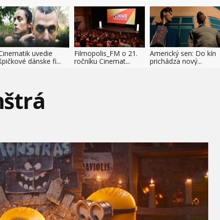
Cinematik uvedie
Filmopolis_FM o 21.
Americký sen: Do kín
špičkové dánske fi...
ročníku Cinemat...
prichádza nový...
štrá