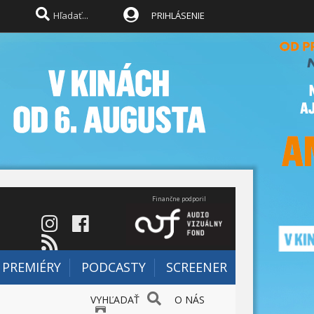
PRIHLÁSENIE
Finančne podporil
PREMIÉRY
PODCASTY
SCREENER
VYHĽADAŤ
O NÁS