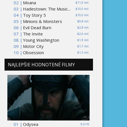
02 |
Moana
$11,0 mil.
03 |
Hadestown: The Music...
$10,0 mil.
04 |
Toy Story 5
$10,0 mil.
05 |
Minions & Monsters
$9,8 mil.
06 |
Evil Dead Burn
$2,8 mil.
07 |
The Invite
$2,6 mil.
08 |
Young Washington
$1,9 mil.
09 |
Motor City
$1,7 mil.
10 |
Obsession
$1,5 mil.
NAJLEPŠIE HODNOTENÉ FILMY
01 |
Odysea
9,5/10