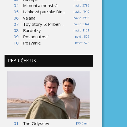
04 |
Mimoni a monštrá
návšt. 5796
05 |
Labková patrola: Din...
návšt. 4910
06 |
Vaiana
návšt. 3936
07 |
Toy Story 5: Príbeh ...
návšt. 3344
08 |
Bardotky
návšt. 1101
09 |
Posadnutosť
návšt. 509
10 |
Pozvanie
návšt. 574
REBRÍČEK US
01 |
The Odyssey
$90,0 mil.