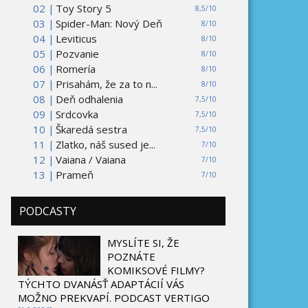
02 |
Toy Story 5
8,5/10
03 |
Spider-Man: Nový Deň
8/10
04 |
Leviticus
8/10
05 |
Pozvanie
8/10
06 |
Romería
8/10
07 |
Prisahám, že za to n...
8/10
08 |
Deň odhalenia
7,5/10
09 |
Srdcovka
7,5/10
10 |
Škaredá sestra
7,5/10
11 |
Zlatko, náš sused je...
7/10
12 |
Vaiana / Vaiana
7/10
13 |
Prameň
7/10
PODCASTY
MYSLÍTE SI, ŽE
POZNÁTE
KOMIKSOVÉ FILMY?
TÝCHTO DVANÁSŤ ADAPTÁCIÍ VÁS
MOŽNO PREKVAPÍ. PODCAST VERTIGO