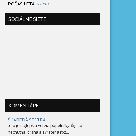
POČAS LETA
[5.7 2026]
SOCIÁLNE SIETE
KOMENTÁRE
ŠKAREDÁ SESTRA
toto je najlepšia verzia popolušky 👍je to
nechutna, drsná a zvrátená roz...