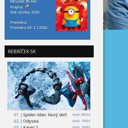
Minutáž: 85 min
Krajina:
Rok výroby: 2026
Premiéra:
Premiéra SK: 2.7.2026
REBRÍČEK SK
01 |
Spider-Man: Nový deň
návšt. 89634
02 |
Odysea
návšt. 19964
03 |
Kavej 2
návšt. 16843