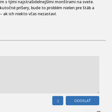
 film s tými najstrašidelnejšími monštrami na svete.
kutočné príšery, bude to problém nielen pre štáb a
– ak ich niekto včas nezastaví.
:)
ODOSLAŤ