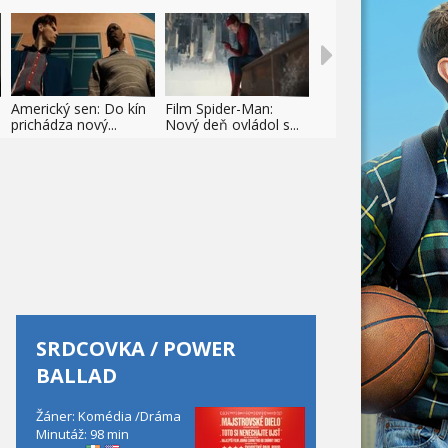
Americký sen: Do kín
Film Spider-Man:
prichádza nový...
Nový deň ovládol s...
SRDCOVKA / POWER
BALLAD
Žáner: Komédia /Dráma
Minutáž: 98 min