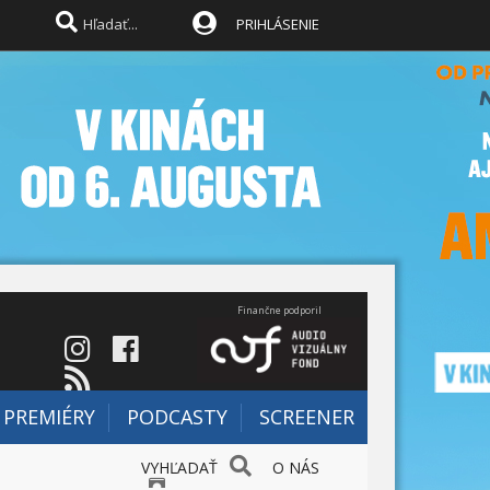
PRIHLÁSENIE
Finančne podporil
PREMIÉRY
PODCASTY
SCREENER
VYHĽADAŤ
O NÁS