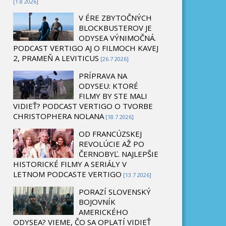
[1.8 2026]
V ÉRE ZBYTOČNÝCH
BLOCKBUSTEROV JE
ODYSEA VÝNIMOČNÁ.
PODCAST VERTIGO AJ O FILMOCH KAVEJ
2, PRAMEŇ A LEVITICUS
[26.7 2026]
PRÍPRAVA NA
ODYSEU: KTORÉ
FILMY BY STE MALI
VIDIEŤ? PODCAST VERTIGO O TVORBE
CHRISTOPHERA NOLANA
[18.7 2026]
OD FRANCÚZSKEJ
REVOLÚCIE AŽ PO
ČERNOBYĽ. NAJLEPŠIE
HISTORICKÉ FILMY A SERIÁLY V
LETNOM PODCASTE VERTIGO
[13.7 2026]
PORAZÍ SLOVENSKÝ
BOJOVNÍK
AMERICKÉHO
ODYSEA? VIEME, ČO SA OPLATÍ VIDIEŤ