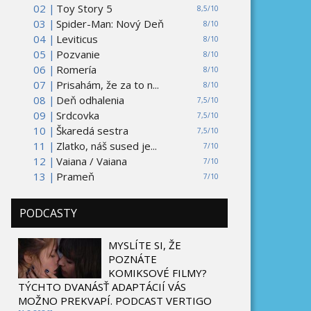
02 |
Toy Story 5
8,5/10
03 |
Spider-Man: Nový Deň
8/10
04 |
Leviticus
8/10
05 |
Pozvanie
8/10
06 |
Romería
8/10
07 |
Prisahám, že za to n...
8/10
08 |
Deň odhalenia
7,5/10
09 |
Srdcovka
7,5/10
10 |
Škaredá sestra
7,5/10
11 |
Zlatko, náš sused je...
7/10
12 |
Vaiana / Vaiana
7/10
13 |
Prameň
7/10
PODCASTY
MYSLÍTE SI, ŽE
POZNÁTE
KOMIKSOVÉ FILMY?
TÝCHTO DVANÁSŤ ADAPTÁCIÍ VÁS
MOŽNO PREKVAPÍ. PODCAST VERTIGO