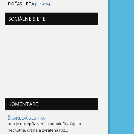
POČAS LETA
[5.7 2026]
SOCIÁLNE SIETE
KOMENTÁRE
ŠKAREDÁ SESTRA
toto je najlepšia verzia popolušky 👍je to
nechutna, drsná a zvrátená roz...