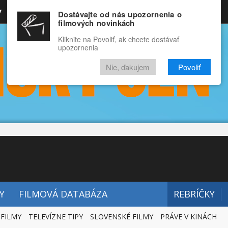
y
Rozprávky
Funny
Docu
Dostávajte od nás upozornenia o
filmových novinkách
RECENZIE
VIDEÁ
FILMY
Kliknite na Povoliť, ak chcete dostávať
upozornenia
Nie, ďakujem
Povoliť
Y
FILMOVÁ DATABÁZA
REBRÍČKY
 FILMY
TELEVÍZNE TIPY
SLOVENSKÉ FILMY
PRÁVE V KINÁCH