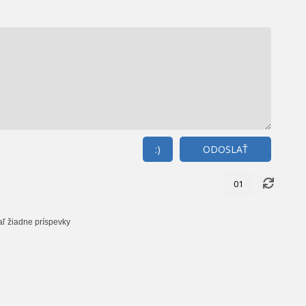
:)
ODOSLAŤ
01
aľ žiadne príspevky