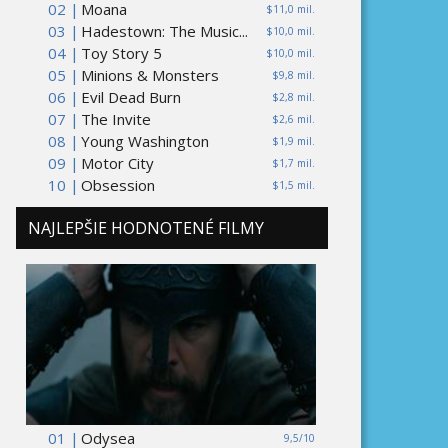
02 |
Moana
$11,0 mil.
03 |
Hadestown: The Music...
$10,0 mil.
04 |
Toy Story 5
$10,0 mil.
05 |
Minions & Monsters
$9,8 mil.
06 |
Evil Dead Burn
$2,8 mil.
07 |
The Invite
$2,6 mil.
08 |
Young Washington
$1,9 mil.
09 |
Motor City
$1,7 mil.
10 |
Obsession
$1,5 mil.
NAJLEPŠIE HODNOTENÉ FILMY
01 |
Odysea
9,5/10