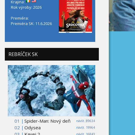
Krajina:
Rok výroby: 2026
Premiéra:
Premiéra SK: 11.6.2026
REBRÍČEK SK
01 |
Spider-Man: Nový deň
návšt. 89634
02 |
Odysea
návšt. 19964
03 |
Kavej 2
návšt. 16843