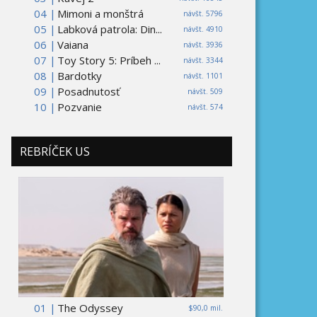
04 |
Mimoni a monštrá
návšt. 5796
05 |
Labková patrola: Din...
návšt. 4910
06 |
Vaiana
návšt. 3936
07 |
Toy Story 5: Príbeh ...
návšt. 3344
08 |
Bardotky
návšt. 1101
09 |
Posadnutosť
návšt. 509
10 |
Pozvanie
návšt. 574
REBRÍČEK US
01 |
The Odyssey
$90,0 mil.