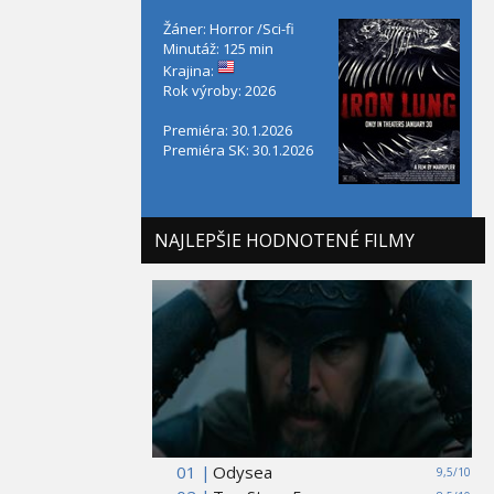
Žáner: Horror /Sci-fi
Minutáž: 125 min
Krajina:
Rok výroby: 2026
Premiéra: 30.1.2026
Premiéra SK: 30.1.2026
NAJLEPŠIE HODNOTENÉ FILMY
01 |
Odysea
9,5/10