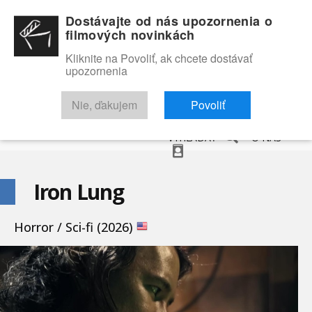
Dostávajte od nás upozornenia o
filmových novinkách
Kliknite na Povoliť, ak chcete dostávať
upozornenia
NOVINKY
RECENZIE
TRAILERY
FILMOVÁ DATABÁZA
Nie, ďakujem
Povoliť
VYHĽADAŤ
O NÁS
Iron Lung
Horror / Sci-fi (2026)