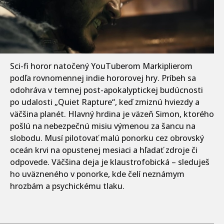
Sci-fi horor natočený YouTuberom Markiplierom
podľa rovnomennej indie hororovej hry. Príbeh sa
odohráva v temnej post-apokalyptickej budúcnosti
po udalosti „Quiet Rapture“, keď zmiznú hviezdy a
väčšina planét. Hlavný hrdina je väzeň Simon, ktorého
pošlú na nebezpečnú misiu výmenou za šancu na
slobodu. Musí pilotovať malú ponorku cez obrovský
oceán krvi na opustenej mesiaci a hľadať zdroje či
odpovede. Väčšina deja je klaustrofobická – sleduješ
ho uväzneného v ponorke, kde čelí neznámym
hrozbám a psychickému tlaku.