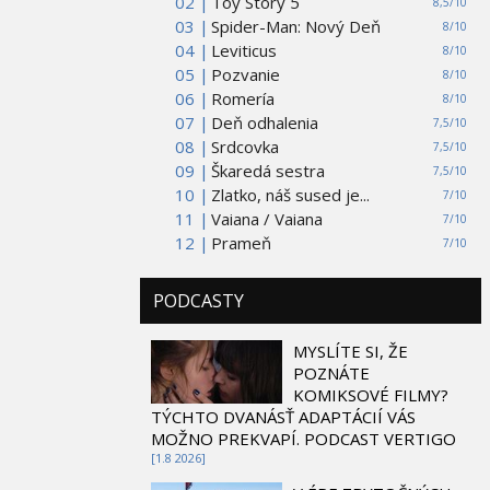
02 |
Toy Story 5
8,5/10
03 |
Spider-Man: Nový Deň
8/10
04 |
Leviticus
8/10
05 |
Pozvanie
8/10
06 |
Romería
8/10
07 |
Deň odhalenia
7,5/10
08 |
Srdcovka
7,5/10
09 |
Škaredá sestra
7,5/10
10 |
Zlatko, náš sused je...
7/10
11 |
Vaiana / Vaiana
7/10
12 |
Prameň
7/10
PODCASTY
MYSLÍTE SI, ŽE
POZNÁTE
KOMIKSOVÉ FILMY?
TÝCHTO DVANÁSŤ ADAPTÁCIÍ VÁS
MOŽNO PREKVAPÍ. PODCAST VERTIGO
[1.8 2026]