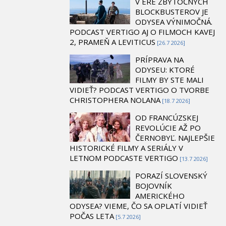
V ÉRE ZBYTOČNÝCH
BLOCKBUSTEROV JE
ODYSEA VÝNIMOČNÁ.
PODCAST VERTIGO AJ O FILMOCH KAVEJ
2, PRAMEŇ A LEVITICUS
[26.7 2026]
PRÍPRAVA NA
ODYSEU: KTORÉ
FILMY BY STE MALI
VIDIEŤ? PODCAST VERTIGO O TVORBE
CHRISTOPHERA NOLANA
[18.7 2026]
OD FRANCÚZSKEJ
REVOLÚCIE AŽ PO
ČERNOBYĽ. NAJLEPŠIE
HISTORICKÉ FILMY A SERIÁLY V
LETNOM PODCASTE VERTIGO
[13.7 2026]
PORAZÍ SLOVENSKÝ
BOJOVNÍK
AMERICKÉHO
ODYSEA? VIEME, ČO SA OPLATÍ VIDIEŤ
POČAS LETA
[5.7 2026]