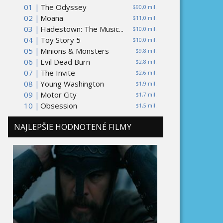
01 |
The Odyssey
$90,0 mil.
02 |
Moana
$11,0 mil.
03 |
Hadestown: The Music...
$10,0 mil.
04 |
Toy Story 5
$10,0 mil.
05 |
Minions & Monsters
$9,8 mil.
06 |
Evil Dead Burn
$2,8 mil.
07 |
The Invite
$2,6 mil.
08 |
Young Washington
$1,9 mil.
09 |
Motor City
$1,7 mil.
10 |
Obsession
$1,5 mil.
NAJLEPŠIE HODNOTENÉ FILMY