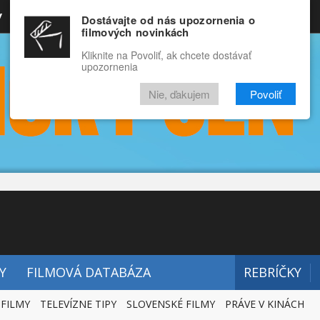
y
Rozprávky
Funny
Docu
Dostávajte od nás upozornenia o
filmových novinkách
RECENZIE
VIDEÁ
FILMY
Kliknite na Povoliť, ak chcete dostávať
upozornenia
Nie, ďakujem
Povoliť
Y
FILMOVÁ DATABÁZA
REBRÍČKY
 FILMY
TELEVÍZNE TIPY
SLOVENSKÉ FILMY
PRÁVE V KINÁCH