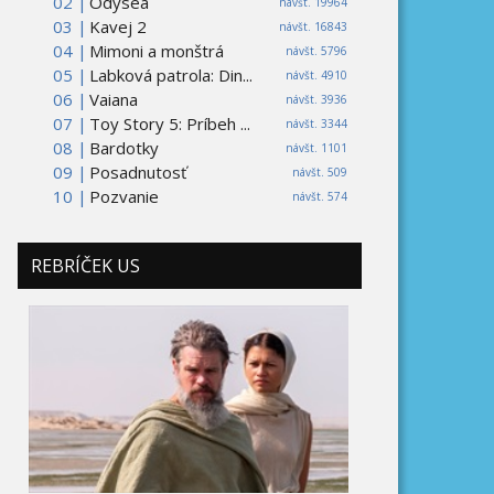
02 |
Odysea
návšt. 19964
03 |
Kavej 2
návšt. 16843
04 |
Mimoni a monštrá
návšt. 5796
05 |
Labková patrola: Din...
návšt. 4910
06 |
Vaiana
návšt. 3936
07 |
Toy Story 5: Príbeh ...
návšt. 3344
08 |
Bardotky
návšt. 1101
09 |
Posadnutosť
návšt. 509
10 |
Pozvanie
návšt. 574
REBRÍČEK US