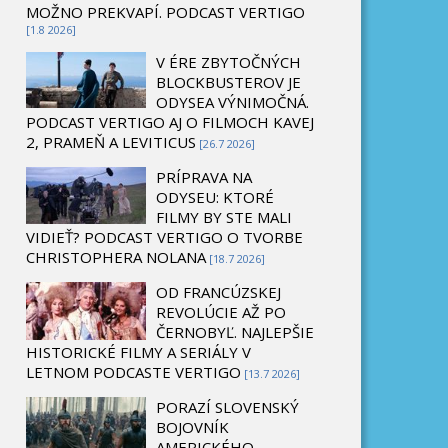
MOŽNO PREKVAPÍ. PODCAST VERTIGO
[1.8 2026]
V ÉRE ZBYTOČNÝCH
BLOCKBUSTEROV JE
ODYSEA VÝNIMOČNÁ.
PODCAST VERTIGO AJ O FILMOCH KAVEJ
2, PRAMEŇ A LEVITICUS
[26.7 2026]
PRÍPRAVA NA
ODYSEU: KTORÉ
FILMY BY STE MALI
VIDIEŤ? PODCAST VERTIGO O TVORBE
CHRISTOPHERA NOLANA
[18.7 2026]
OD FRANCÚZSKEJ
REVOLÚCIE AŽ PO
ČERNOBYĽ. NAJLEPŠIE
HISTORICKÉ FILMY A SERIÁLY V
LETNOM PODCASTE VERTIGO
[13.7 2026]
PORAZÍ SLOVENSKÝ
BOJOVNÍK
AMERICKÉHO