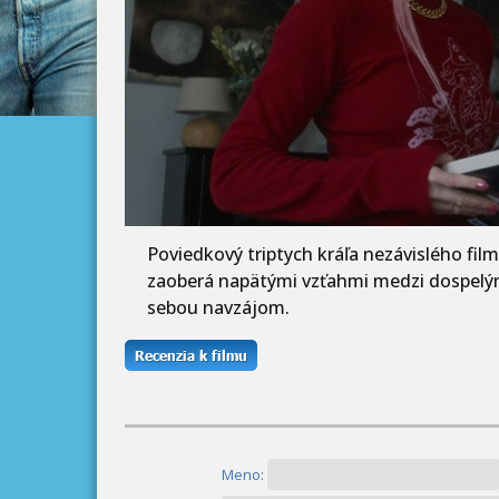
Poviedkový triptych kráľa nezávislého fil
zaoberá napätými vzťahmi medzi dospelým
sebou navzájom.
Meno: