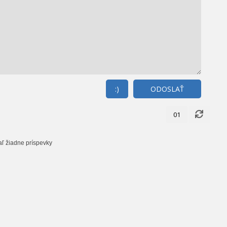
:)
ODOSLAŤ
01
aľ žiadne príspevky