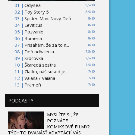
01 |
Odysea
9,5/10
02 |
Toy Story 5
8,5/10
03 |
Spider-Man: Nový Deň
8/10
04 |
Leviticus
8/10
05 |
Pozvanie
8/10
06 |
Romería
8/10
07 |
Prisahám, že za to n...
8/10
08 |
Deň odhalenia
7,5/10
09 |
Srdcovka
7,5/10
10 |
Škaredá sestra
7,5/10
11 |
Zlatko, náš sused je...
7/10
12 |
Vaiana / Vaiana
7/10
13 |
Prameň
7/10
PODCASTY
MYSLÍTE SI, ŽE
POZNÁTE
KOMIKSOVÉ FILMY?
TÝCHTO DVANÁSŤ ADAPTÁCIÍ VÁS