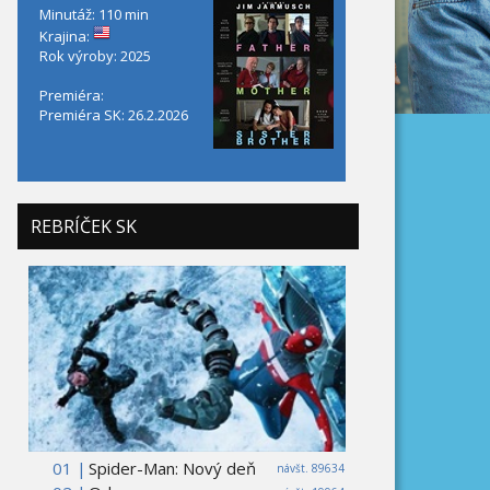
Minutáž: 110 min
Krajina:
Rok výroby: 2025
Premiéra:
Premiéra SK: 26.2.2026
REBRÍČEK SK
01 |
Spider-Man: Nový deň
návšt. 89634