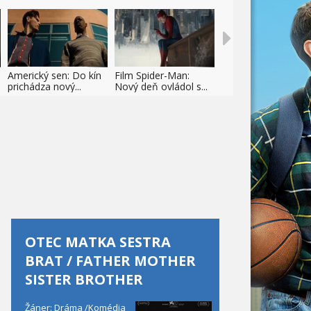
Americký sen: Do kín
Film Spider-Man:
prichádza nový...
Nový deň ovládol s...
OTEC MATKA SESTRA
BRAT / FATHER MOTHER
SISTER BROTHER
Žáner: Dráma /Komédia