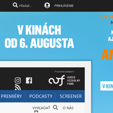
PRIHLÁSENIE
Finančne podporil
PREMIÉRY
PODCASTY
SCREENER
VYHĽADAŤ
O NÁS