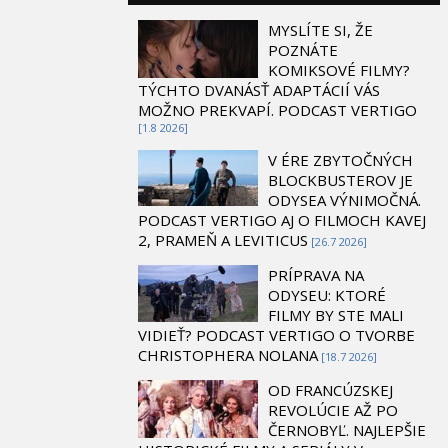
MYSLÍTE SI, ŽE
POZNÁTE
KOMIKSOVÉ FILMY?
TÝCHTO DVANÁSŤ ADAPTÁCIÍ VÁS
MOŽNO PREKVAPÍ. PODCAST VERTIGO
[1.8 2026]
V ÉRE ZBYTOČNÝCH
BLOCKBUSTEROV JE
ODYSEA VÝNIMOČNÁ.
PODCAST VERTIGO AJ O FILMOCH KAVEJ
2, PRAMEŇ A LEVITICUS
[26.7 2026]
PRÍPRAVA NA
ODYSEU: KTORÉ
FILMY BY STE MALI
VIDIEŤ? PODCAST VERTIGO O TVORBE
CHRISTOPHERA NOLANA
[18.7 2026]
OD FRANCÚZSKEJ
REVOLÚCIE AŽ PO
ČERNOBYĽ. NAJLEPŠIE