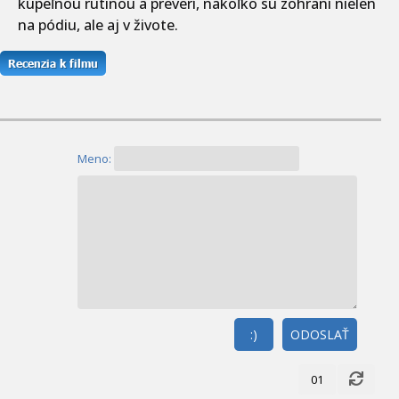
kúpeľnou rutinou a preverí, nakoľko sú zohraní nielen
na pódiu, ale aj v živote.
Meno:
:)
ODOSLAŤ
01