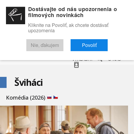
Dostávajte od nás upozornenia o
filmových novinkách
Kliknite na Povoliť, ak chcete dostávať
upozornenia
NOVINKY
RECENZIE
TRAILERY
FILMOVÁ DATABÁZA
Nie, ďakujem
Povoliť
VYHĽADAŤ
O NÁS
Šviháci
Komédia (2026)