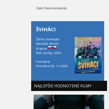
Zatiaľ žiadne príspevky
ŠVIHÁCI
Žáner: Komédia
Minutáž: 90 min
Krajina:
Rok výroby: 2026
Premiéra:
Premiéra SK: 1.1.2026
NAJLEPŠIE HODNOTENÉ FILMY