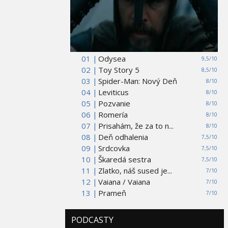
01 |
Odysea
9,5/10
02 |
Toy Story 5
8,5/10
03 |
Spider-Man: Nový Deň
8/10
04 |
Leviticus
8/10
05 |
Pozvanie
8/10
06 |
Romería
8/10
07 |
Prisahám, že za to n...
8/10
08 |
Deň odhalenia
7,5/10
09 |
Srdcovka
7,5/10
10 |
Škaredá sestra
7,5/10
11 |
Zlatko, náš sused je...
7/10
12 |
Vaiana / Vaiana
7/10
13 |
Prameň
7/10
PODCASTY