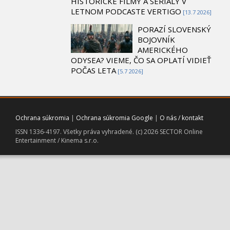
HISTORICKÉ FILMY A SERIÁLY V
LETNOM PODCASTE VERTIGO
[13.7 2026]
PORAZÍ SLOVENSKÝ
BOJOVNÍK
AMERICKÉHO
ODYSEA? VIEME, ČO SA OPLATÍ VIDIEŤ
POČAS LETA
[5.7 2026]
Ochrana súkromia
|
Ochrana súkromia Google
|
O nás / kontakt
ISSN 1336-4197. Všetky práva vyhradené. (c) 2026 SECTOR Online
Entertainment / Kinema s.r.o.