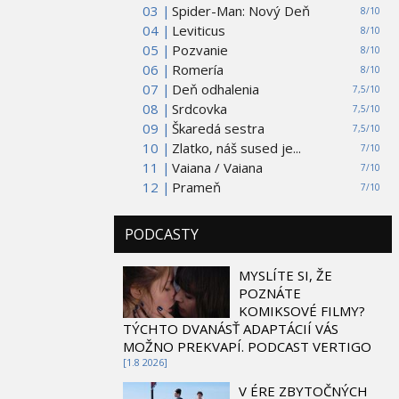
03 |
Spider-Man: Nový Deň
8/10
04 |
Leviticus
8/10
05 |
Pozvanie
8/10
06 |
Romería
8/10
07 |
Deň odhalenia
7,5/10
08 |
Srdcovka
7,5/10
09 |
Škaredá sestra
7,5/10
10 |
Zlatko, náš sused je...
7/10
11 |
Vaiana / Vaiana
7/10
12 |
Prameň
7/10
PODCASTY
MYSLÍTE SI, ŽE
POZNÁTE
KOMIKSOVÉ FILMY?
TÝCHTO DVANÁSŤ ADAPTÁCIÍ VÁS
MOŽNO PREKVAPÍ. PODCAST VERTIGO
[1.8 2026]
V ÉRE ZBYTOČNÝCH