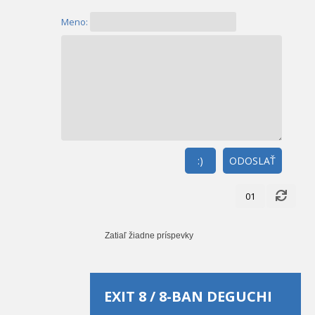
Meno:
:)
ODOSLAŤ
01
Zatiaľ žiadne príspevky
EXIT 8 / 8-BAN DEGUCHI