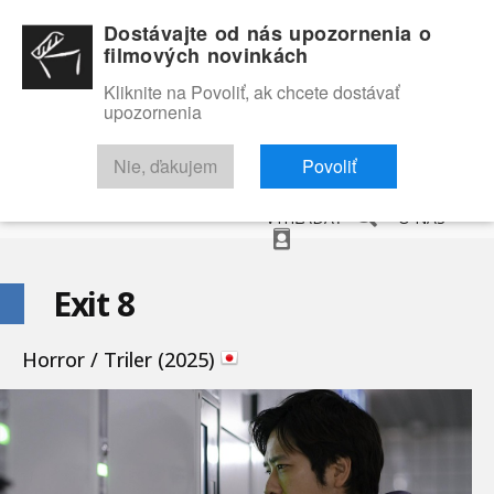
Dostávajte od nás upozornenia o
filmových novinkách
Kliknite na Povoliť, ak chcete dostávať
upozornenia
NOVINKY
RECENZIE
TRAILERY
FILMOVÁ DATABÁZA
Nie, ďakujem
Povoliť
VYHĽADAŤ
O NÁS
Exit 8
Horror / Triler (2025)