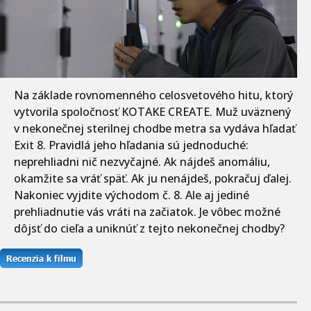
Na základe rovnomenného celosvetového hitu, ktorý
vytvorila spoločnosť KOTAKE CREATE. Muž uväznený
v nekonečnej sterilnej chodbe metra sa vydáva hľadať
Exit 8. Pravidlá jeho hľadania sú jednoduché:
neprehliadni nič nezvyčajné. Ak nájdeš anomáliu,
okamžite sa vráť späť. Ak ju nenájdeš, pokračuj ďalej.
Nakoniec vyjdite východom č. 8. Ale aj jediné
prehliadnutie vás vráti na začiatok. Je vôbec možné
dôjsť do cieľa a uniknúť z tejto nekonečnej chodby?