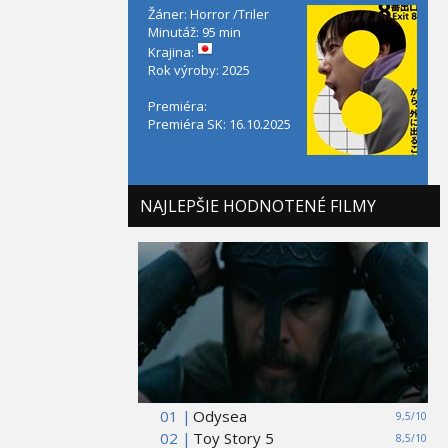
Žáner: Horror /Triler
Minutáž: 95 min
Krajina:
Rok výroby: 2025
Premiéra:
Premiéra SK: 16.10.2025
NAJLEPŠIE HODNOTENÉ FILMY
01 |
Odysea
9,5/10
02 |
Toy Story 5
8,5/10