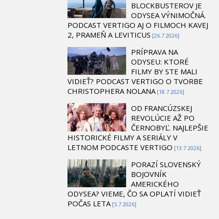
BLOCKBUSTEROV JE
ODYSEA VÝNIMOČNÁ.
PODCAST VERTIGO AJ O FILMOCH KAVEJ
2, PRAMEŇ A LEVITICUS
[26.7 2026]
PRÍPRAVA NA
ODYSEU: KTORÉ
FILMY BY STE MALI
VIDIEŤ? PODCAST VERTIGO O TVORBE
CHRISTOPHERA NOLANA
[18.7 2026]
OD FRANCÚZSKEJ
REVOLÚCIE AŽ PO
ČERNOBYĽ. NAJLEPŠIE
HISTORICKÉ FILMY A SERIÁLY V
LETNOM PODCASTE VERTIGO
[13.7 2026]
PORAZÍ SLOVENSKÝ
BOJOVNÍK
AMERICKÉHO
ODYSEA? VIEME, ČO SA OPLATÍ VIDIEŤ
POČAS LETA
[5.7 2026]