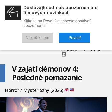
Dostávajte od nás upozornenia o
filmových novinkách
Kliknite na Povoliť, ak chcete dostávať
upozornenia
NOVINKY
RECENZIE
TRAILERY
FILMOVÁ DATABÁZA
Nie, ďakujem
Povoliť
VYHĽADAŤ
O NÁS
V zajatí démonov 4:
Posledné pomazanie
Horror / Mysteriózny (2025)