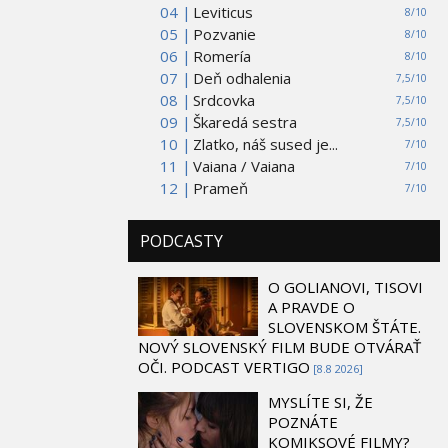
04 |
Leviticus
8/10
05 |
Pozvanie
8/10
06 |
Romería
8/10
07 |
Deň odhalenia
7,5/10
08 |
Srdcovka
7,5/10
09 |
Škaredá sestra
7,5/10
10 |
Zlatko, náš sused je...
7/10
11 |
Vaiana / Vaiana
7/10
12 |
Prameň
7/10
PODCASTY
O GOLIANOVI, TISOVI
A PRAVDE O
SLOVENSKOM ŠTÁTE.
NOVÝ SLOVENSKÝ FILM BUDE OTVÁRAŤ
OČI. PODCAST VERTIGO
[8.8 2026]
MYSLÍTE SI, ŽE
POZNÁTE
KOMIKSOVÉ FILMY?