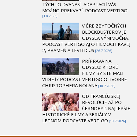
TÝCHTO DVANÁSŤ ADAPTÁCIÍ VÁS
MOŽNO PREKVAPÍ. PODCAST VERTIGO
[1.8 2026]
V ÉRE ZBYTOČNÝCH
BLOCKBUSTEROV JE
ODYSEA VÝNIMOČNÁ.
PODCAST VERTIGO AJ O FILMOCH KAVEJ
2, PRAMEŇ A LEVITICUS
[26.7 2026]
PRÍPRAVA NA
ODYSEU: KTORÉ
FILMY BY STE MALI
VIDIEŤ? PODCAST VERTIGO O TVORBE
CHRISTOPHERA NOLANA
[18.7 2026]
OD FRANCÚZSKEJ
REVOLÚCIE AŽ PO
ČERNOBYĽ. NAJLEPŠIE
HISTORICKÉ FILMY A SERIÁLY V
LETNOM PODCASTE VERTIGO
[13.7 2026]