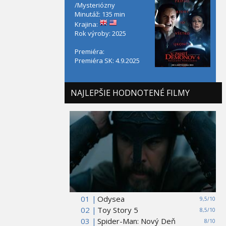
/Mysteriózny
Minutáž: 135 min
Krajina:
Rok výroby: 2025
Premiéra:
Premiéra SK: 4.9.2025
NAJLEPŠIE HODNOTENÉ FILMY
01 |
Odysea
9,5/10
02 |
Toy Story 5
8,5/10
03 |
Spider-Man: Nový Deň
8/10