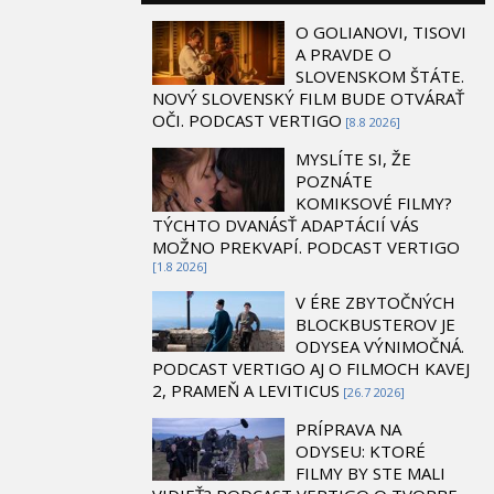
O GOLIANOVI, TISOVI
A PRAVDE O
SLOVENSKOM ŠTÁTE.
NOVÝ SLOVENSKÝ FILM BUDE OTVÁRAŤ
OČI. PODCAST VERTIGO
[8.8 2026]
MYSLÍTE SI, ŽE
POZNÁTE
KOMIKSOVÉ FILMY?
TÝCHTO DVANÁSŤ ADAPTÁCIÍ VÁS
MOŽNO PREKVAPÍ. PODCAST VERTIGO
[1.8 2026]
V ÉRE ZBYTOČNÝCH
BLOCKBUSTEROV JE
ODYSEA VÝNIMOČNÁ.
PODCAST VERTIGO AJ O FILMOCH KAVEJ
2, PRAMEŇ A LEVITICUS
[26.7 2026]
PRÍPRAVA NA
ODYSEU: KTORÉ
FILMY BY STE MALI