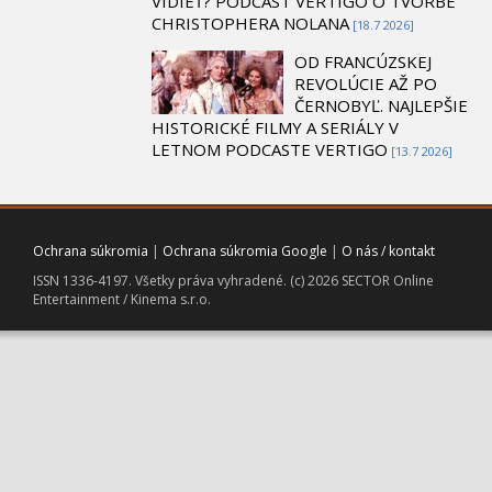
VIDIEŤ? PODCAST VERTIGO O TVORBE
CHRISTOPHERA NOLANA
[18.7 2026]
OD FRANCÚZSKEJ
REVOLÚCIE AŽ PO
ČERNOBYĽ. NAJLEPŠIE
HISTORICKÉ FILMY A SERIÁLY V
LETNOM PODCASTE VERTIGO
[13.7 2026]
Ochrana súkromia
|
Ochrana súkromia Google
|
O nás / kontakt
ISSN 1336-4197. Všetky práva vyhradené. (c) 2026 SECTOR Online
Entertainment / Kinema s.r.o.