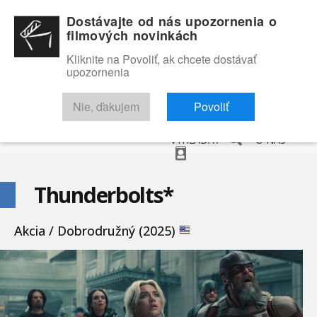
Dostávajte od nás upozornenia o
filmových novinkách
Kliknite na Povoliť, ak chcete dostávať
upozornenia
NOVINKY
RECENZIE
TRAILERY
FILMOVÁ DATABÁZA
Nie, ďakujem
Povoliť
VYHĽADAŤ
O NÁS
Thunderbolts*
Akcia / Dobrodružný (2025)