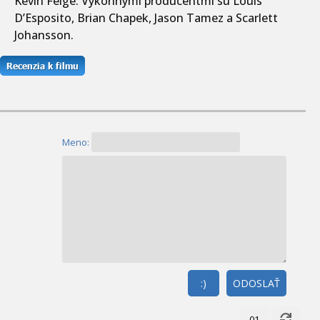
Kevin Feige. Výkonnými producentmi sú Louis
D’Esposito, Brian Chapek, Jason Tamez a Scarlett
Johansson.
Meno:
:)
ODOSLAŤ
01