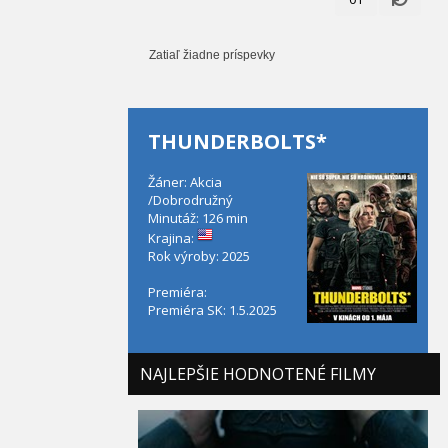
Zatiaľ žiadne príspevky
THUNDERBOLTS*
Žáner: Akcia
/Dobrodružný
Minutáž: 126 min
Krajina:
Rok výroby: 2025
Premiéra:
Premiéra SK: 1.5.2025
NAJLEPŠIE HODNOTENÉ FILMY