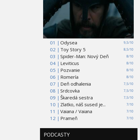
01 |
Odysea
9,5/10
02 |
Toy Story 5
8,5/10
03 |
Spider-Man: Nový Deň
8/10
04 |
Leviticus
8/10
05 |
Pozvanie
8/10
06 |
Romería
8/10
07 |
Deň odhalenia
7,5/10
08 |
Srdcovka
7,5/10
09 |
Škaredá sestra
7,5/10
10 |
Zlatko, náš sused je...
7/10
11 |
Vaiana / Vaiana
7/10
12 |
Prameň
7/10
PODCASTY