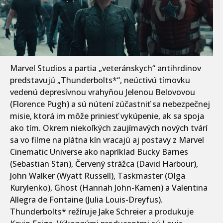
Marvel Studios a partia „veteránskych“ antihrdinov
predstavujú „Thunderbolts*“, neúctivú tímovku
vedenú depresívnou vrahyňou Jelenou Belovovou
(Florence Pugh) a sú nútení zúčastniť sa nebezpečnej
misie, ktorá im môže priniesť vykúpenie, ak sa spoja
ako tím. Okrem niekoľkých zaujímavých nových tvárí
sa vo filme na plátna kín vracajú aj postavy z Marvel
Cinematic Universe ako napríklad Bucky Barnes
(Sebastian Stan), Červený strážca (David Harbour),
John Walker (Wyatt Russell), Taskmaster (Olga
Kurylenko), Ghost (Hannah John-Kamen) a Valentina
Allegra de Fontaine (Julia Louis-Dreyfus).
Thunderbolts* režíruje Jake Schreier a produkuje