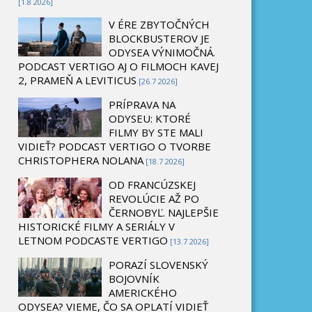
[1.8 2026]
V ÉRE ZBYTOČNÝCH
BLOCKBUSTEROV JE
ODYSEA VÝNIMOČNÁ.
PODCAST VERTIGO AJ O FILMOCH KAVEJ
2, PRAMEŇ A LEVITICUS
[26.7 2026]
PRÍPRAVA NA
ODYSEU: KTORÉ
FILMY BY STE MALI
VIDIEŤ? PODCAST VERTIGO O TVORBE
CHRISTOPHERA NOLANA
[18.7 2026]
OD FRANCÚZSKEJ
REVOLÚCIE AŽ PO
ČERNOBYĽ. NAJLEPŠIE
HISTORICKÉ FILMY A SERIÁLY V
LETNOM PODCASTE VERTIGO
[13.7 2026]
PORAZÍ SLOVENSKÝ
BOJOVNÍK
AMERICKÉHO
ODYSEA? VIEME, ČO SA OPLATÍ VIDIEŤ