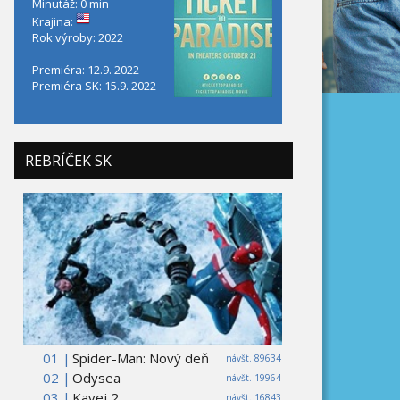
Minutáž: 0 min
Krajina:
Rok výroby: 2022
Premiéra: 12.9. 2022
Premiéra SK: 15.9. 2022
REBRÍČEK SK
01 |
Spider-Man: Nový deň
návšt. 89634
02 |
Odysea
návšt. 19964
03 |
Kavej 2
návšt. 16843