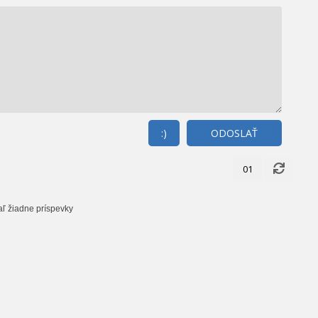
:)
ODOSLAŤ
01
aľ žiadne príspevky