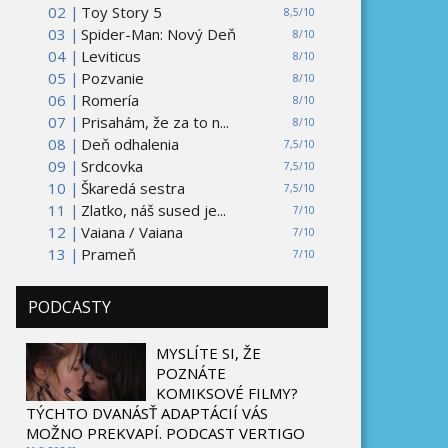
02 |
Toy Story 5
8,5/10
03 |
Spider-Man: Nový Deň
8/10
04 |
Leviticus
8/10
05 |
Pozvanie
8/10
06 |
Romería
8/10
07 |
Prisahám, že za to n...
8/10
08 |
Deň odhalenia
7,5/10
09 |
Srdcovka
7,5/10
10 |
Škaredá sestra
7,5/10
11 |
Zlatko, náš sused je...
7/10
12 |
Vaiana / Vaiana
7/10
13 |
Prameň
7/10
PODCASTY
MYSLÍTE SI, ŽE
POZNÁTE
KOMIKSOVÉ FILMY?
TÝCHTO DVANÁSŤ ADAPTÁCIÍ VÁS
MOŽNO PREKVAPÍ. PODCAST VERTIGO