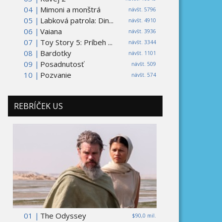
04 |
Mimoni a monštrá
návšt. 5796
05 |
Labková patrola: Din...
návšt. 4910
06 |
Vaiana
návšt. 3936
07 |
Toy Story 5: Príbeh ...
návšt. 3344
08 |
Bardotky
návšt. 1101
09 |
Posadnutosť
návšt. 509
10 |
Pozvanie
návšt. 574
REBRÍČEK US
01 |
The Odyssey
$90,0 mil.