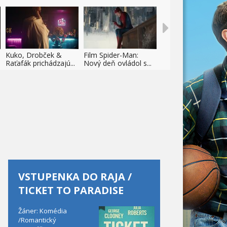
Kuko, Drobček &
Film Spider-Man:
Raťafák prichádzajú...
Nový deň ovládol s...
VSTUPENKA DO RAJA /
TICKET TO PARADISE
Žáner: Komédia
/Romantický