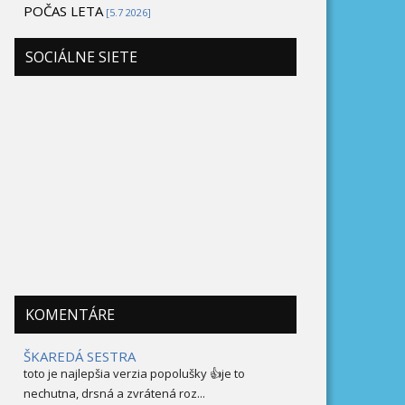
POČAS LETA
[5.7 2026]
SOCIÁLNE SIETE
KOMENTÁRE
ŠKAREDÁ SESTRA
toto je najlepšia verzia popolušky 👍je to
nechutna, drsná a zvrátená roz...