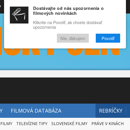
y
Rozprávky
Funny
Docu
Dostávajte od nás upozornenia o
filmových novinkách
RECENZIE
VIDEÁ
FILMY
Kliknite na Povoliť, ak chcete dostávať
upozornenia
Nie, ďakujem
Povoliť
Y
FILMOVÁ DATABÁZA
REBRÍČKY
 FILMY
TELEVÍZNE TIPY
SLOVENSKÉ FILMY
PRÁVE V KINÁCH