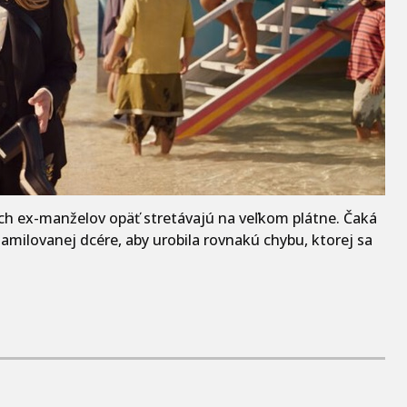
ách ex-manželov opäť stretávajú na veľkom plátne. Čaká
zamilovanej dcére, aby urobila rovnakú chybu, ktorej sa