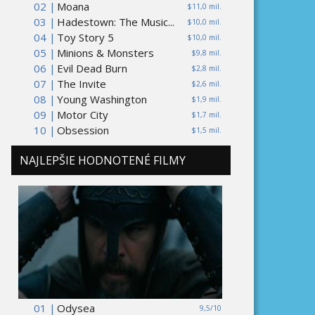
02 |
Moana
$11,0 mil.
03 |
Hadestown: The Music...
$10,0 mil.
04 |
Toy Story 5
$10,0 mil.
05 |
Minions & Monsters
$9,8 mil.
06 |
Evil Dead Burn
$2,8 mil.
07 |
The Invite
$2,6 mil.
08 |
Young Washington
$1,9 mil.
09 |
Motor City
$1,7 mil.
10 |
Obsession
$1,5 mil.
NAJLEPŠIE HODNOTENÉ FILMY
01 |
Odysea
9,5/10