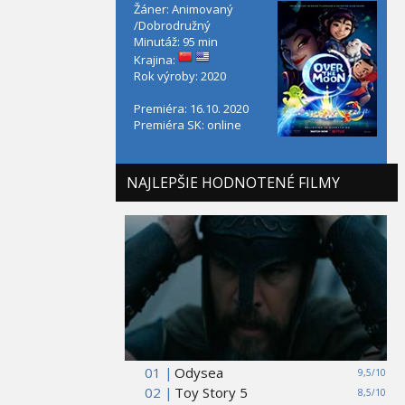
Žáner: Animovaný
/Dobrodružný
Minutáž: 95 min
Krajina:
Rok výroby: 2020
Premiéra: 16.10. 2020
Premiéra SK: online
NAJLEPŠIE HODNOTENÉ FILMY
01 |
Odysea
9,5/10
02 |
Toy Story 5
8,5/10