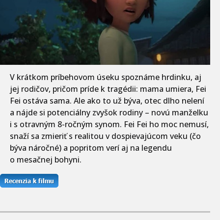
V krátkom príbehovom úseku spoznáme hrdinku, aj
jej rodičov, pričom príde k tragédii: mama umiera, Fei
Fei ostáva sama. Ale ako to už býva, otec dlho nelení
a nájde si potenciálny zvyšok rodiny – novú manželku
i s otravným 8-ročným synom. Fei Fei ho moc nemusí,
snaží sa zmieriť s realitou v dospievajúcom veku (čo
býva náročné) a popritom verí aj na legendu
o mesačnej bohyni.