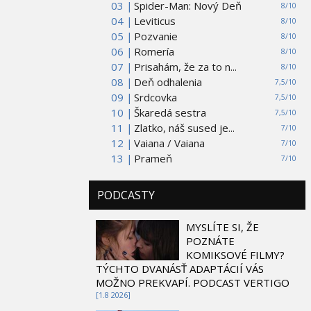
03 |
Spider-Man: Nový Deň
8/10
04 |
Leviticus
8/10
05 |
Pozvanie
8/10
06 |
Romería
8/10
07 |
Prisahám, že za to n...
8/10
08 |
Deň odhalenia
7,5/10
09 |
Srdcovka
7,5/10
10 |
Škaredá sestra
7,5/10
11 |
Zlatko, náš sused je...
7/10
12 |
Vaiana / Vaiana
7/10
13 |
Prameň
7/10
PODCASTY
MYSLÍTE SI, ŽE
POZNÁTE
KOMIKSOVÉ FILMY?
TÝCHTO DVANÁSŤ ADAPTÁCIÍ VÁS
MOŽNO PREKVAPÍ. PODCAST VERTIGO
[1.8 2026]