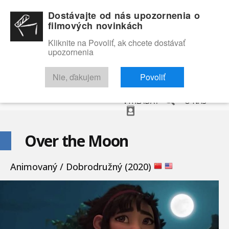
Dostávajte od nás upozornenia o
filmových novinkách
Kliknite na Povoliť, ak chcete dostávať
upozornenia
NOVINKY
RECENZIE
TRAILERY
FILMOVÁ DATABÁZA
Nie, ďakujem
Povoliť
VYHĽADAŤ
O NÁS
Over the Moon
Animovaný / Dobrodružný (2020)