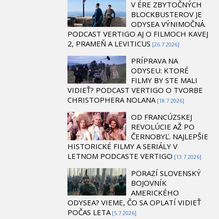
V ÉRE ZBYTOČNÝCH
BLOCKBUSTEROV JE
ODYSEA VÝNIMOČNÁ.
PODCAST VERTIGO AJ O FILMOCH KAVEJ
2, PRAMEŇ A LEVITICUS
[26.7 2026]
PRÍPRAVA NA
ODYSEU: KTORÉ
FILMY BY STE MALI
VIDIEŤ? PODCAST VERTIGO O TVORBE
CHRISTOPHERA NOLANA
[18.7 2026]
OD FRANCÚZSKEJ
REVOLÚCIE AŽ PO
ČERNOBYĽ. NAJLEPŠIE
HISTORICKÉ FILMY A SERIÁLY V
LETNOM PODCASTE VERTIGO
[13.7 2026]
PORAZÍ SLOVENSKÝ
BOJOVNÍK
AMERICKÉHO
ODYSEA? VIEME, ČO SA OPLATÍ VIDIEŤ
POČAS LETA
[5.7 2026]