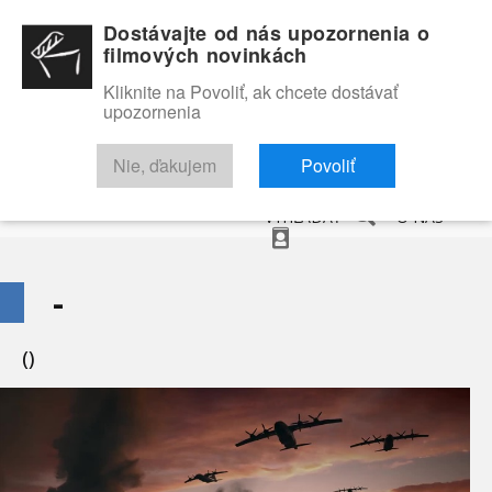
Dostávajte od nás upozornenia o
filmových novinkách
Kliknite na Povoliť, ak chcete dostávať
upozornenia
NOVINKY
RECENZIE
TRAILERY
FILMOVÁ DATABÁZA
Nie, ďakujem
Povoliť
VYHĽADAŤ
O NÁS
-
()