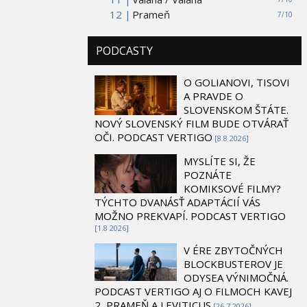
12 |
Prameň
7/10
PODCASTY
O GOLIANOVI, TISOVI
A PRAVDE O
SLOVENSKOM ŠTÁTE.
NOVÝ SLOVENSKÝ FILM BUDE OTVÁRAŤ
OČI. PODCAST VERTIGO
[8.8 2026]
MYSLÍTE SI, ŽE
POZNÁTE
KOMIKSOVÉ FILMY?
TÝCHTO DVANÁSŤ ADAPTÁCIÍ VÁS
MOŽNO PREKVAPÍ. PODCAST VERTIGO
[1.8 2026]
V ÉRE ZBYTOČNÝCH
BLOCKBUSTEROV JE
ODYSEA VÝNIMOČNÁ.
PODCAST VERTIGO AJ O FILMOCH KAVEJ
2, PRAMEŇ A LEVITICUS
[26.7 2026]