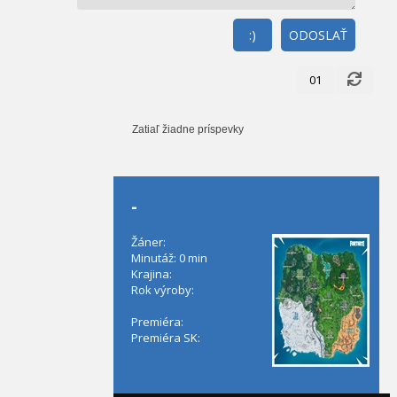
:)
ODOSLAŤ
01
Zatiaľ žiadne príspevky
-
Žáner:
Minutáž: 0 min
Krajina:
Rok výroby:
Premiéra:
Premiéra SK: