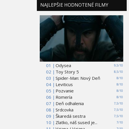
NAJLEPŠIE HODNOTENÉ FILMY
01 |
Odysea
9,5/10
02 |
Toy Story 5
8,5/10
03 |
Spider-Man: Nový Deň
8/10
04 |
Leviticus
8/10
05 |
Pozvanie
8/10
06 |
Romería
8/10
07 |
Deň odhalenia
7,5/10
08 |
Srdcovka
7,5/10
09 |
Škaredá sestra
7,5/10
10 |
Zlatko, náš sused je...
7/10
11 |
Vaiana / Vaiana
7/10