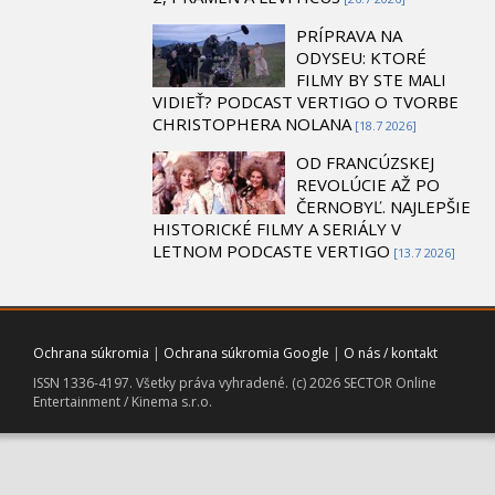
PRÍPRAVA NA
ODYSEU: KTORÉ
FILMY BY STE MALI
VIDIEŤ? PODCAST VERTIGO O TVORBE
CHRISTOPHERA NOLANA
[18.7 2026]
OD FRANCÚZSKEJ
REVOLÚCIE AŽ PO
ČERNOBYĽ. NAJLEPŠIE
HISTORICKÉ FILMY A SERIÁLY V
LETNOM PODCASTE VERTIGO
[13.7 2026]
Ochrana súkromia
|
Ochrana súkromia Google
|
O nás / kontakt
ISSN 1336-4197. Všetky práva vyhradené. (c) 2026 SECTOR Online
Entertainment / Kinema s.r.o.