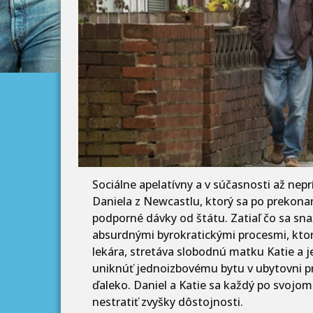
Sociálne apelatívny a v súčasnosti až nep
Daniela z Newcastlu, ktorý sa po prekonan
podporné dávky od štátu. Zatiaľ čo sa s
absurdnými byrokratickými procesmi, kto
lekára, stretáva slobodnú matku Katie a j
uniknúť jednoizbovému bytu v ubytovni p
ďaleko. Daniel a Katie sa každý po svojom
nestratiť zvyšky dôstojnosti.