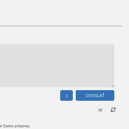
:)
ODOSLAŤ
01
aľ žiadne príspevky