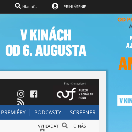
PRIHLÁSENIE
Finančne podporil
PREMIÉRY
PODCASTY
SCREENER
VYHĽADAŤ
O NÁS