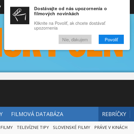
y
Rozprávky
Funny
Docu
Dostávajte od nás upozornenia o
filmových novinkách
RECENZIE
VIDEÁ
FILMY
Kliknite na Povoliť, ak chcete dostávať
upozornenia
Nie, ďakujem
Povoliť
Y
FILMOVÁ DATABÁZA
REBRÍČKY
 FILMY
TELEVÍZNE TIPY
SLOVENSKÉ FILMY
PRÁVE V KINÁCH