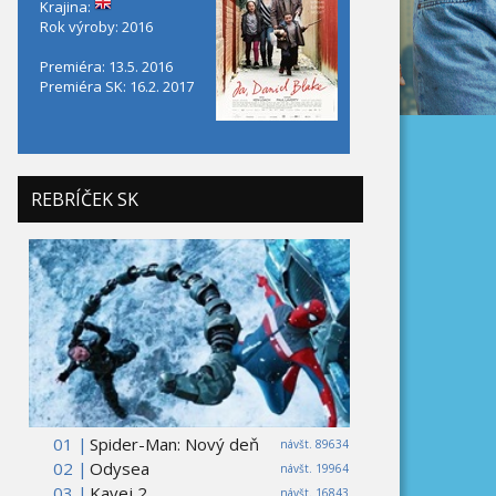
Krajina:
Rok výroby: 2016
Premiéra: 13.5. 2016
Premiéra SK: 16.2. 2017
REBRÍČEK SK
01 |
Spider-Man: Nový deň
návšt. 89634
02 |
Odysea
návšt. 19964
03 |
Kavej 2
návšt. 16843