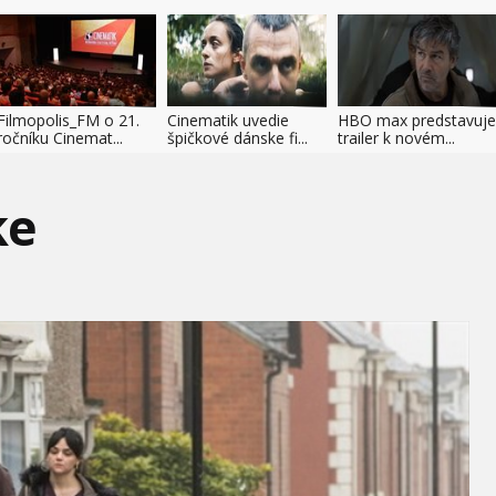
Filmopolis_FM o 21.
Cinematik uvedie
HBO max predstavuje
ročníku Cinemat...
špičkové dánske fi...
trailer k novém...
ke