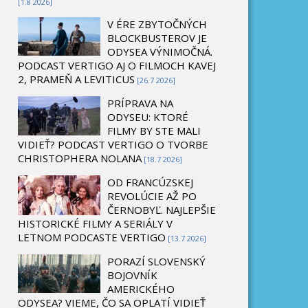
[1.8 2026]
V ÉRE ZBYTOČNÝCH
BLOCKBUSTEROV JE
ODYSEA VÝNIMOČNÁ.
PODCAST VERTIGO AJ O FILMOCH KAVEJ
2, PRAMEŇ A LEVITICUS
[26.7 2026]
PRÍPRAVA NA
ODYSEU: KTORÉ
FILMY BY STE MALI
VIDIEŤ? PODCAST VERTIGO O TVORBE
CHRISTOPHERA NOLANA
[18.7 2026]
OD FRANCÚZSKEJ
REVOLÚCIE AŽ PO
ČERNOBYĽ. NAJLEPŠIE
HISTORICKÉ FILMY A SERIÁLY V
LETNOM PODCASTE VERTIGO
[13.7 2026]
PORAZÍ SLOVENSKÝ
BOJOVNÍK
AMERICKÉHO
ODYSEA? VIEME, ČO SA OPLATÍ VIDIEŤ