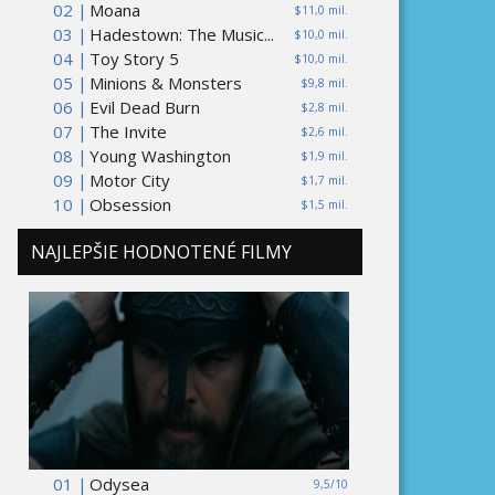
02 |
Moana
$11,0 mil.
03 |
Hadestown: The Music...
$10,0 mil.
04 |
Toy Story 5
$10,0 mil.
05 |
Minions & Monsters
$9,8 mil.
06 |
Evil Dead Burn
$2,8 mil.
07 |
The Invite
$2,6 mil.
08 |
Young Washington
$1,9 mil.
09 |
Motor City
$1,7 mil.
10 |
Obsession
$1,5 mil.
NAJLEPŠIE HODNOTENÉ FILMY
01 |
Odysea
9,5/10