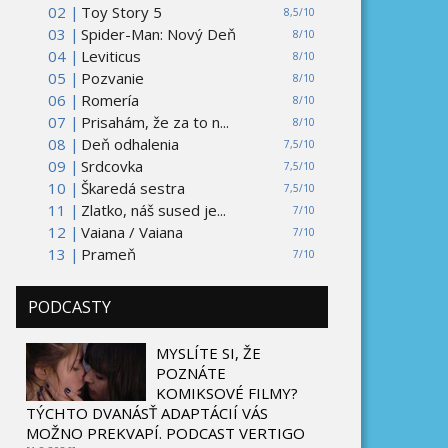
02 |
Toy Story 5
8,5/10
03 |
Spider-Man: Nový Deň
8/10
04 |
Leviticus
8/10
05 |
Pozvanie
8/10
06 |
Romería
8/10
07 |
Prisahám, že za to n...
8/10
08 |
Deň odhalenia
7,5/10
09 |
Srdcovka
7,5/10
10 |
Škaredá sestra
7,5/10
11 |
Zlatko, náš sused je...
7/10
12 |
Vaiana / Vaiana
7/10
13 |
Prameň
7/10
PODCASTY
MYSLÍTE SI, ŽE
POZNÁTE
KOMIKSOVÉ FILMY?
TÝCHTO DVANÁSŤ ADAPTÁCIÍ VÁS
MOŽNO PREKVAPÍ. PODCAST VERTIGO