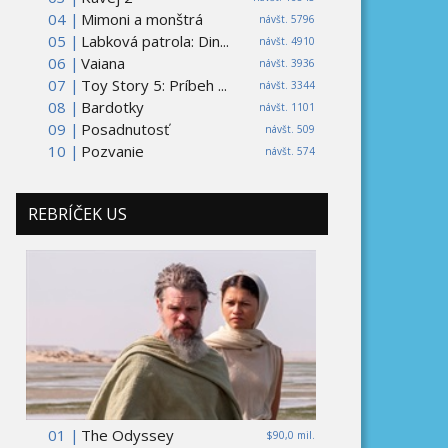
04 |
Mimoni a monštrá
návšt. 5796
05 |
Labková patrola: Din...
návšt. 4910
06 |
Vaiana
návšt. 3936
07 |
Toy Story 5: Príbeh ...
návšt. 3344
08 |
Bardotky
návšt. 1101
09 |
Posadnutosť
návšt. 509
10 |
Pozvanie
návšt. 574
REBRÍČEK US
01 |
The Odyssey
$90,0 mil.