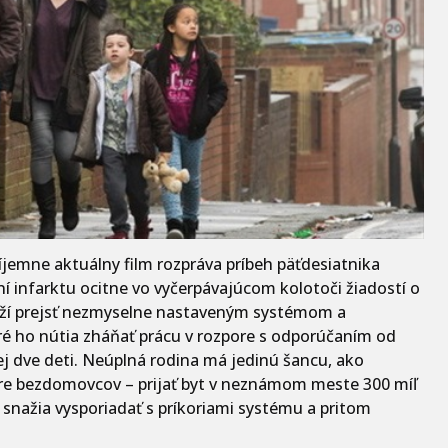
ríjemne aktuálny film rozpráva príbeh päťdesiatnika
í infarktu ocitne vo vyčerpávajúcom kolotoči žiadostí o
naží prejsť nezmyselne nastaveným systémom a
ré ho nútia zháňať prácu v rozpore s odporúčaním od
ej dve deti. Neúplná rodina má jedinú šancu, ako
re bezdomovcov – prijať byt v neznámom meste 300 míľ
 snažia vysporiadať s príkoriami systému a pritom