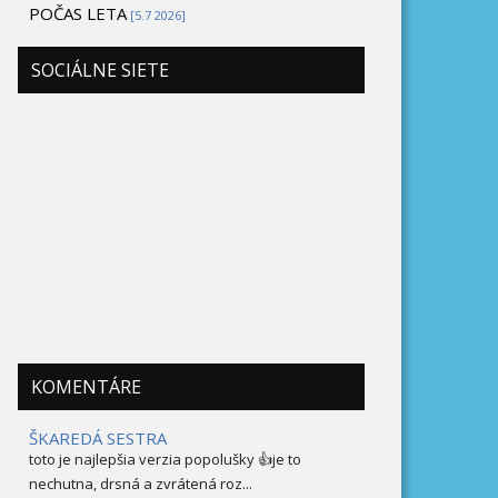
POČAS LETA
[5.7 2026]
SOCIÁLNE SIETE
KOMENTÁRE
ŠKAREDÁ SESTRA
toto je najlepšia verzia popolušky 👍je to
nechutna, drsná a zvrátená roz...