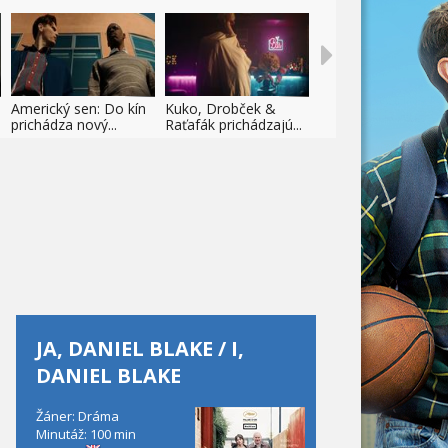
Americký sen: Do kín
Kuko, Drobček &
prichádza nový...
Raťafák prichádzajú...
JA, DANIEL BLAKE / I,
DANIEL BLAKE
Žáner: Dráma
Minutáž: 100 min