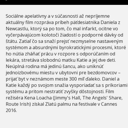
Sociálne apelatívny a v súčasnosti až nepríjemne
aktuálny film rozpráva príbeh päťdesiatnika Daniela z
Newcastlu, ktorý sa po tom, čo mal infarkt, ocitne vo
vyčerpávajúcom kolotoči žiadostí o podporné dávky od
štátu. Zatiaľ čo sa snaží prejsť nezmyselne nastaveným
systémom a absurdnými byrokratickými procesmi, ktoré
ho nútia zháňať prácu v rozpore s odporúčaním od
lekára, stretáva slobodnú matku Katie a jej dve deti.
Neúplná rodina má jedinú šancu, ako uniknúť
jednoizbovému miestu v ubytovni pre bezdomovcov –
prijať byt v neznámom meste 300 míľ ďaleko. Daniel a
Katie každý po svojom snažia vysporiadať sa s príkoriami
systému a pritom nestratiť zvyšky dôstojnosti. Film
režiséra Kena Loacha (Jimmy's Hall, The Angels' Share,
Route Irish) získal Zlatú palmu na festivale v Cannes
2016.