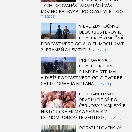
TÝCHTO DVANÁSŤ ADAPTÁCIÍ VÁS
MOŽNO PREKVAPÍ. PODCAST VERTIGO
[1.8 2026]
V ÉRE ZBYTOČNÝCH
BLOCKBUSTEROV JE
ODYSEA VÝNIMOČNÁ.
PODCAST VERTIGO AJ O FILMOCH KAVEJ
2, PRAMEŇ A LEVITICUS
[26.7 2026]
PRÍPRAVA NA
ODYSEU: KTORÉ
FILMY BY STE MALI
VIDIEŤ? PODCAST VERTIGO O TVORBE
CHRISTOPHERA NOLANA
[18.7 2026]
OD FRANCÚZSKEJ
REVOLÚCIE AŽ PO
ČERNOBYĽ. NAJLEPŠIE
HISTORICKÉ FILMY A SERIÁLY V
LETNOM PODCASTE VERTIGO
[13.7 2026]
PORAZÍ SLOVENSKÝ