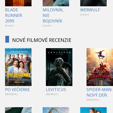
BLADE
MILOVNÍK,
WERWULF
RUNNER
NIE
[trailer]
2099
BOJOVNÍK
[trailer]
[trailer]
NOVÉ FILMOVÉ RECENZIE
1
PO VEČIERKE
LEVITICUS
SPIDER-MAN:
NOVÝ DEŇ
[RECENZIA ]
[RECENZIA ]
[RECENZIA ]