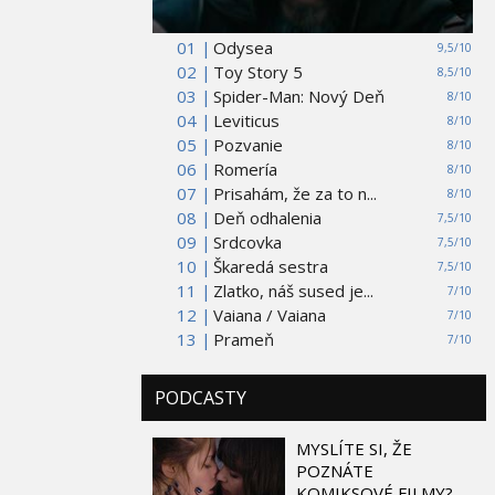
01 |
Odysea
9,5/10
02 |
Toy Story 5
8,5/10
03 |
Spider-Man: Nový Deň
8/10
04 |
Leviticus
8/10
05 |
Pozvanie
8/10
06 |
Romería
8/10
07 |
Prisahám, že za to n...
8/10
08 |
Deň odhalenia
7,5/10
09 |
Srdcovka
7,5/10
10 |
Škaredá sestra
7,5/10
11 |
Zlatko, náš sused je...
7/10
12 |
Vaiana / Vaiana
7/10
13 |
Prameň
7/10
PODCASTY
MYSLÍTE SI, ŽE
POZNÁTE
KOMIKSOVÉ FILMY?