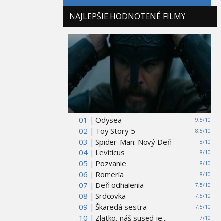
NAJLEPŠIE HODNOTENÉ FILMY
01 |
Odysea
9,5/10
02 |
Toy Story 5
8,5/10
03 |
Spider-Man: Nový Deň
8/10
04 |
Leviticus
8/10
05 |
Pozvanie
8/10
06 |
Romería
8/10
07 |
Deň odhalenia
7,5/10
08 |
Srdcovka
7,5/10
09 |
Škaredá sestra
7,5/10
10 |
Zlatko, náš sused je...
7/10