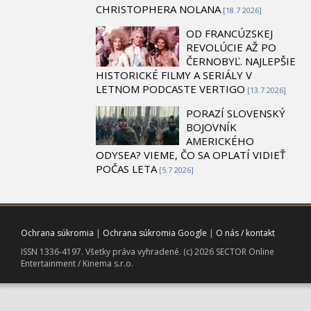
CHRISTOPHERA NOLANA
[18.7 2026]
OD FRANCÚZSKEJ
REVOLÚCIE AŽ PO
ČERNOBYĽ. NAJLEPŠIE
HISTORICKÉ FILMY A SERIÁLY V
LETNOM PODCASTE VERTIGO
[13.7 2026]
PORAZÍ SLOVENSKÝ
BOJOVNÍK
AMERICKÉHO
ODYSEA? VIEME, ČO SA OPLATÍ VIDIEŤ
POČAS LETA
[5.7 2026]
Ochrana súkromia
|
Ochrana súkromia Google
|
O nás / kontakt
ISSN 1336-4197. Všetky práva vyhradené. (c) 2026 SECTOR Online
Entertainment / Kinema s.r.o.