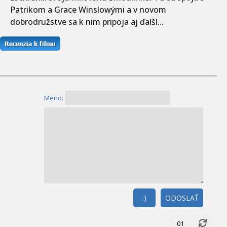
Patrikom a Grace Winslowými a v novom
dobrodružstve sa k nim pripoja aj ďalší...
Meno:
:)
ODOSLAŤ
01