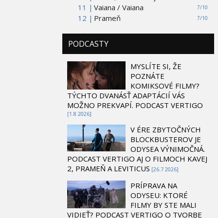
11 |
Vaiana / Vaiana
7/10
12 |
Prameň
7/10
PODCASTY
MYSLÍTE SI, ŽE
POZNÁTE
KOMIKSOVÉ FILMY?
TÝCHTO DVANÁSŤ ADAPTÁCIÍ VÁS
MOŽNO PREKVAPÍ. PODCAST VERTIGO
[1.8 2026]
V ÉRE ZBYTOČNÝCH
BLOCKBUSTEROV JE
ODYSEA VÝNIMOČNÁ.
PODCAST VERTIGO AJ O FILMOCH KAVEJ
2, PRAMEŇ A LEVITICUS
[26.7 2026]
PRÍPRAVA NA
ODYSEU: KTORÉ
FILMY BY STE MALI
VIDIEŤ? PODCAST VERTIGO O TVORBE