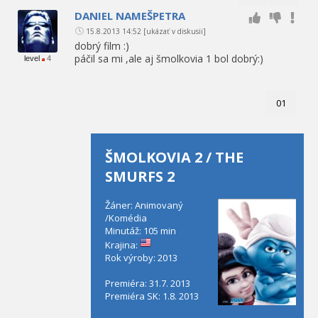
DANIEL NAMEŠPETRA
15.8.2013 14:52
[ukázať v diskusii]
dobrý film :)
páčil sa mi ,ale aj šmolkovia 1 bol dobrý:)
level
4
01
ŠMOLKOVIA 2 / THE
SMURFS 2
Žáner: Animovaný
/Komédia
Minutáž: 105 min
Krajina:
Rok výroby: 2013
Premiéra: 31.7. 2013
Premiéra SK: 1.8. 2013