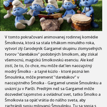
V tomto pokračovaní animovanej rodinnej komédie
Šmolkovia, ktorá sa stala trhákom minulého roka,
vytvorí zlý čarodejník Gargamel skupinu zlomyseľných
tvorov "darebákov" podobných šmolkom, aby získal
všemocnú, magickú šmolkovskú esenciu. Ale keď
zistí, že to, čo chce, mu môže dať len naozajstný
modrý Šmolko - a tajné kúzlo - ktoré pozná len
Šmoulinka, môže premeniť "darebákov" v
naozajstného Šmolka - Gargamel unesie Šmoulinku a
uväzní ju v Paríži. Predtým než sa Gargamel môže
dozvedieť tajomstvo a ovládnuť svet, tatko Šmolko a
Šmolkovia sa opäť vrátia do nášho sveta, aby
zachránili svoju milovanú Šmoulinku. Tu sa spoja s