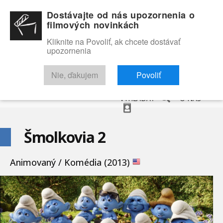
Dostávajte od nás upozornenia o
filmových novinkách
Kliknite na Povoliť, ak chcete dostávať
upozornenia
NOVINKY
RECENZIE
TRAILERY
FILMOVÁ DATABÁZA
Nie, ďakujem
Povoliť
VYHĽADAŤ
O NÁS
Šmolkovia 2
Animovaný / Komédia (2013)