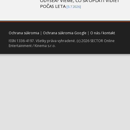
ODYSEA? VIEME, ČO SA OPLATÍ VIDIEŤ
POČAS LETA
[5.7 2026]
Ochrana súkromia
|
Ochrana súkromia Google
|
O nás / kontakt
ISSN 1336-4197. Všetky práva vyhradené. (c) 2026 SECTOR Online
Entertainment / Kinema s.r.o.