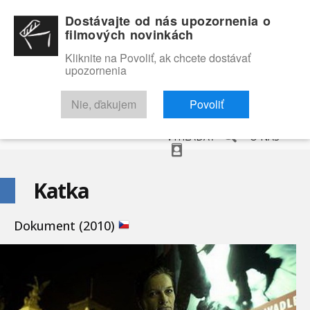
Dostávajte od nás upozornenia o
filmových novinkách
Kliknite na Povoliť, ak chcete dostávať
upozornenia
NOVINKY
RECENZIE
TRAILERY
FILMOVÁ DATABÁZA
Nie, ďakujem
Povoliť
VYHĽADAŤ
O NÁS
Katka
Dokument (2010)