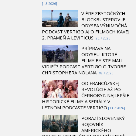
[1.8 2026]
V ÉRE ZBYTOČNÝCH
BLOCKBUSTEROV JE
ODYSEA VÝNIMOČNÁ.
PODCAST VERTIGO AJ O FILMOCH KAVEJ
2, PRAMEŇ A LEVITICUS
[26.7 2026]
PRÍPRAVA NA
ODYSEU: KTORÉ
FILMY BY STE MALI
VIDIEŤ? PODCAST VERTIGO O TVORBE
CHRISTOPHERA NOLANA
[18.7 2026]
OD FRANCÚZSKEJ
REVOLÚCIE AŽ PO
ČERNOBYĽ. NAJLEPŠIE
HISTORICKÉ FILMY A SERIÁLY V
LETNOM PODCASTE VERTIGO
[13.7 2026]
PORAZÍ SLOVENSKÝ
BOJOVNÍK
AMERICKÉHO