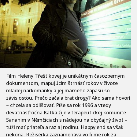
Film Heleny Třeštíkovej je unikátnym časozberným
dokumentom, mapujúcim štrnásť rokov v živote
mladej narkomanky a jej márneho zápasu so
závislosťou. Prečo začala brať drogy? Ako sama hovorí
– chcela sa odlišovať. Píše sa rok 1996 a vtedy
devätnásťročná Katka žije v terapeutickej komunite
Sananim v Němčiciach s nádejou na obyčajný život –
túži mať priateľa a raz aj rodinu. Happy end sa však
nekoná. Režisérka zaznamenáva vo filme rok za