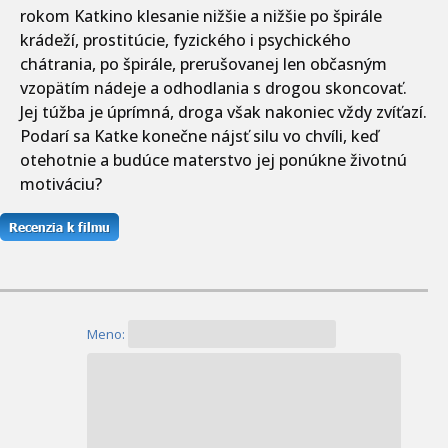
rokom Katkino klesanie nižšie a nižšie po špirále
krádeží, prostitúcie, fyzického i psychického
chátrania, po špirále, prerušovanej len občasným
vzopätím nádeje a odhodlania s drogou skoncovať.
Jej túžba je úprímná, droga však nakoniec vždy zvíťazí.
Podarí sa Katke konečne nájsť silu vo chvíli, keď
otehotnie a budúce materstvo jej ponúkne životnú
motiváciu?
Meno: