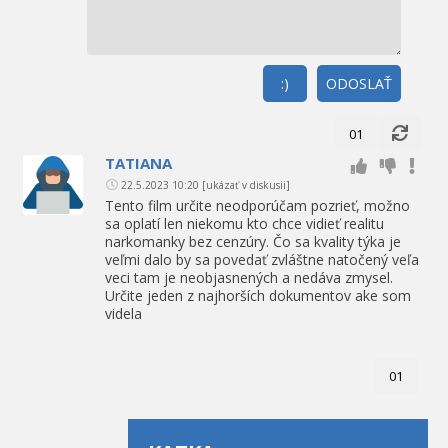
:)
ODOSLAŤ
01
TATIANA
22.5.2023 10:20
[ukázať v diskusii]
Tento film určite neodporúčam pozrieť, možno
sa oplatí len niekomu kto chce vidieť realitu
narkomanky bez cenzúry. Čo sa kvality týka je
veľmi dalo by sa povedať zvláštne natočený veľa
veci tam je neobjasnených a nedáva zmysel.
Určite jeden z najhorších dokumentov ake som
videla
01