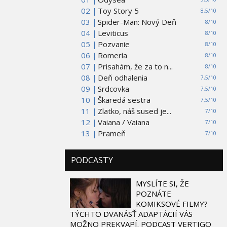
02 |
Toy Story 5
8,5/10
03 |
Spider-Man: Nový Deň
8/10
04 |
Leviticus
8/10
05 |
Pozvanie
8/10
06 |
Romería
8/10
07 |
Prisahám, že za to n...
8/10
08 |
Deň odhalenia
7,5/10
09 |
Srdcovka
7,5/10
10 |
Škaredá sestra
7,5/10
11 |
Zlatko, náš sused je...
7/10
12 |
Vaiana / Vaiana
7/10
13 |
Prameň
7/10
PODCASTY
MYSLÍTE SI, ŽE
POZNÁTE
KOMIKSOVÉ FILMY?
TÝCHTO DVANÁSŤ ADAPTÁCIÍ VÁS
MOŽNO PREKVAPÍ. PODCAST VERTIGO