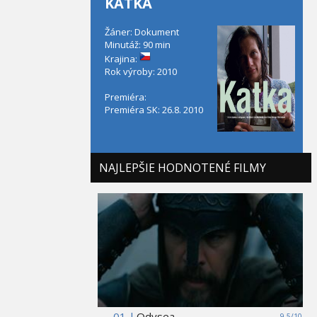
KATKA
Žáner: Dokument
Minutáž: 90 min
Krajina:
Rok výroby: 2010
Premiéra:
Premiéra SK: 26.8. 2010
NAJLEPŠIE HODNOTENÉ FILMY
01 |
Odysea
9,5/10